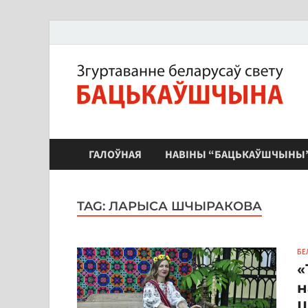
ЗБС "Бацькаўшчына"
ГАЛОЎНАЯ
НАВІНЫ “БАЦЬКАЎШЧЫНЫ
TAG:
ЛАРЫСА ШЧЫРАКОВА
БЕ
«
н
Ш