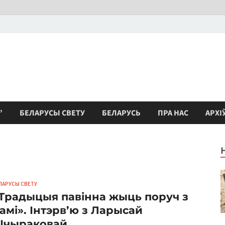
”
БЕЛАРУСЫ СВЕТУ
БЕЛАРУСЬ
ПРА НАС
АРХІ
ЛАРУСЫ СВЕТУ
Традыцыя павінна жыць поруч з
амі». Інтэрв’ю з Ларысай
чыраковай