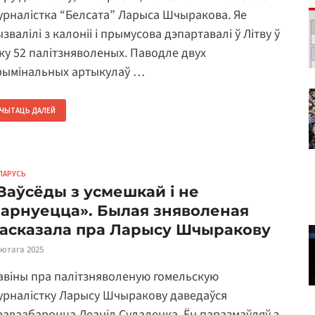
урналістка “Белсата” Ларыса Шчыракова. Яе
звалілі з калоніі і прымусова дэпартавалі ў Літву ў
іку 52 палітзняволеных. Паводле двух
рымінальных артыкулаў …
ЧЫТАЦЬ ДАЛЕЙ
ЛАРУСЬ
Заўсёды з усмешкай і не
арнуецца». Былая зняволеная
асказала пра Ларысу Шчыракову
лютага 2025
авіны пра палітзняволеную гомельскую
урналістку Ларысу Шчыракову даведаўся
раваабаронца Леанід Судаленка. Ён паразмаўляў з