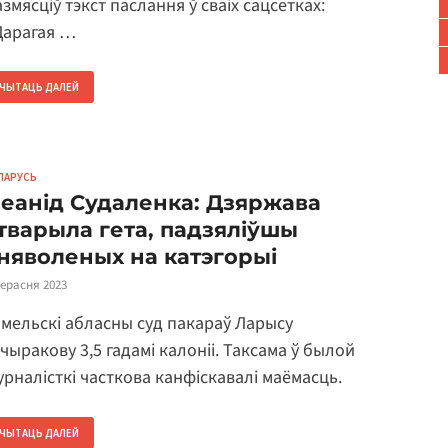
змясціў тэкст паслання ў сваіх сацсетках:
Дарагая …
ЧЫТАЦЬ ДАЛЕЙ
ЛАРУСЬ
еанід Судаленка: Дзяржава
тварыла гета, падзяліўшы
няволеных на катэгорыі
верасня 2023
омельскі абласны суд пакараў Ларысу
чыракову 3,5 гадамі калоніі. Таксама ў былой
урналісткі часткова канфіскавалі маёмасць.
ЧЫТАЦЬ ДАЛЕЙ