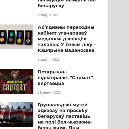
беларуску
4 жніўня 2026
Аб’яднаны пераходны
кабінет уганараваў
медалямі дзевяцёх
чалавек. У іхным ліку –
Кацярына Ваданосава
3 жніўня 2026
Гістарычны
відэапраект “Сармат”
вяртаецца
31 ліпеня 2026
Грунвальдзкі музэй
адказаў на просьбу
беларусаў паставіць
на полі бел-чырвона-
белы сьцяг. Яны