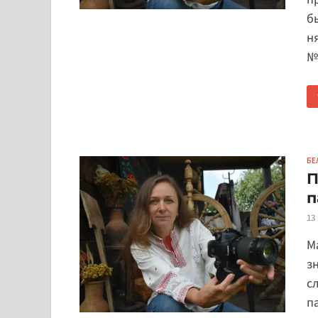
б
н
№
БЕ
П
п
13
М
з
с
п