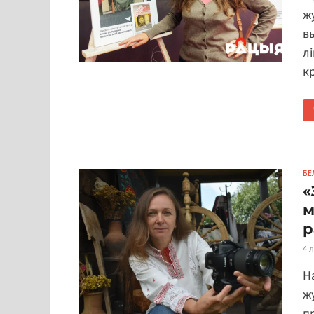
ж
вы
л
к
БЕ
«
м
р
4 
Н
ж
п