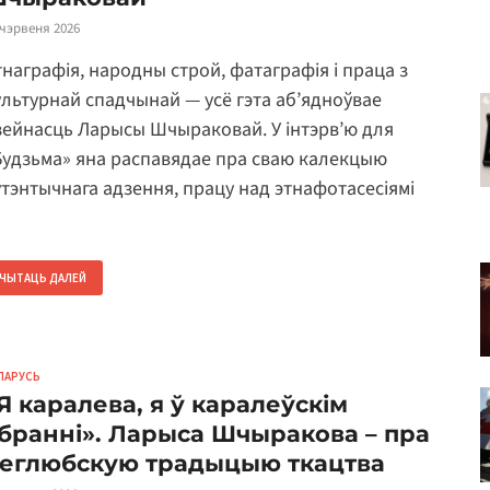
 чэрвеня 2026
тнаграфія, народны строй, фатаграфія і праца з
ультурнай спадчынай — усё гэта аб’ядноўвае
зейнасць Ларысы Шчыраковай. У інтэрв’ю для
Будзьма» яна распавядае пра сваю калекцыю
ўтэнтычнага адзення, працу над этнафотасесіямі
…
ЧЫТАЦЬ ДАЛЕЙ
ЛАРУСЬ
Я каралева, я ў каралеўскім
бранні». Ларыса Шчыракова – пра
еглюбскую традыцыю ткацтва