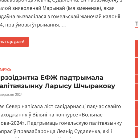
ылой зняволенай Марынай (імя змененае), якая
ядаўна вызвалілася з гомельскай жаночай калоніі
4, пра ўмовы ўтрымання. …
ЧЫТАЦЬ ДАЛЕЙ
ЛАРУСЬ
рэзідэнтка ЕФЖ падтрымала
алітвязынку Ларысу Шчыракову
 верасня 2024
ая Север напісала ліст салідарнасці падчас свайго
находжання ў Вільні на конкурсе «Вольнае
лова-2024». Падтрымаць гомельскую палітвязынку
апрасіў праваабаронца Леанід Судаленка, які і