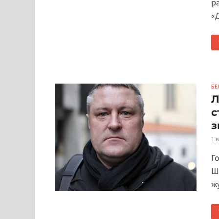
ра
«
БЕ
Л
с
з
1 
Г
Ш
ж