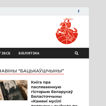
Ў ЗБСБ
БІБЛІЯТЭКА
НАВІНЫ “БАЦЬКАЎШЧЫНЫ”
Кніга пра
пасляваенную
гісторыю беларусаў
Беласточчыны
«Камяні мусілі
паляцець» выйшла па-