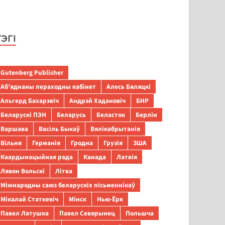
ТЭГІ
Gutenberg Publisher
Аб’яднаны пераходны кабінет
Алесь Бяляцкі
Альгерд Бахарэвіч
Андрэй Хадановіч
БНР
Беларускі ПЭН
Беларусь
Беласток
Берлін
Варшава
Васіль Быкаў
Вялікабрытанія
Вільня
Германія
Гродна
Грузія
ЗША
Каардынацыйная рада
Канада
Латвія
Лявон Вольскі
Літва
Міжнародны саюз беларускіх пісьменнікаў
Мікалай Статкевіч
Мінск
Нью-Ёрк
Павел Латушка
Павел Севярынец
Польшча