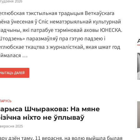
студзеня 2026
еглюбская тэкстыльная традыцыя Веткаўскага
аёна ўнесеная ў Спіс нематэрыяльнай культурнай
падчыны, які патрабуе тэрміновай аховы ЮНЕСКА.
Штодзень» паразмаўляў пра гэтую падзею і
еглюбскае ткацтва з журналісткай, якая шмат год
аймалася …
ЧЫТАЦЬ ДАЛЕЙ
ЛАРУСЬ
арыса Шчыракова: На мяне
ізічна ніхто не ўплываў
 верасня 2025
ару дзён таму, 11 верасня, на волю выйшла былая