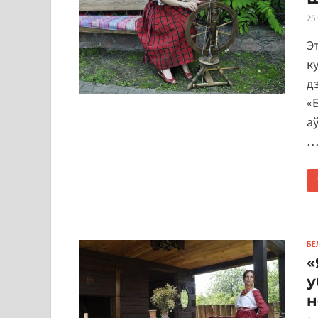
25
Э
к
д
«
а
БЕ
«
у
н