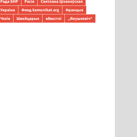
Рада БНР
Расія
Святлана Ціханоўская
Украіна
Фонд kamunikat.org
Францыя
Чэхія
Швейцарыя
абвесткі
„Янушкевіч“