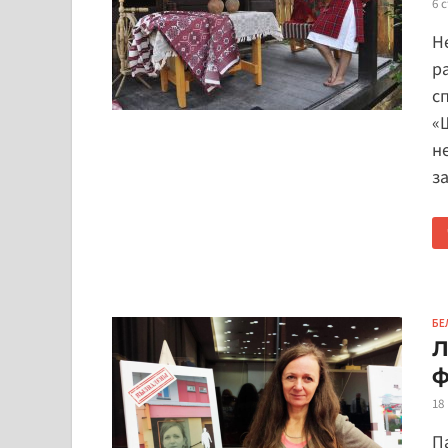
6 
Н
р
с
«
н
з
БЕ
Л
ф
18
П