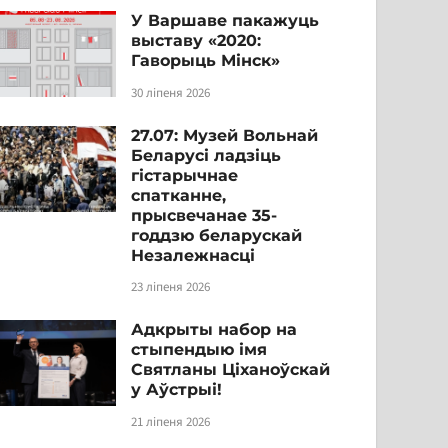
У Варшаве пакажуць
выставу «2020:
Гаворыць Мінск»
30 ліпеня 2026
27.07: Музей Вольнай
Беларусі ладзіць
гістарычнае
спатканне,
прысвечанае 35-
годдзю беларускай
Незалежнасці
23 ліпеня 2026
Адкрыты набор на
стыпендыю імя
Святланы Ціханоўскай
у Аўстрыі!
21 ліпеня 2026