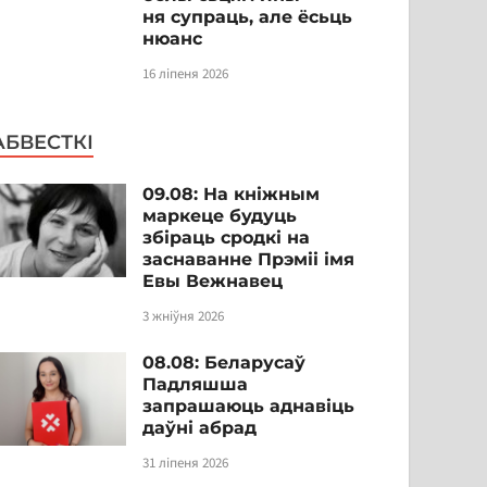
ня супраць, але ёсьць
нюанс
16 ліпеня 2026
АБВЕСТКІ
09.08: На кніжным
маркеце будуць
збіраць сродкі на
заснаванне Прэміі імя
Евы Вежнавец
3 жніўня 2026
08.08: Беларусаў
Падляшша
запрашаюць аднавіць
даўні абрад
31 ліпеня 2026