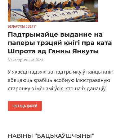
БЕЛАРУСЫ СВЕТУ
Падтрымайце выданне на
паперы трэцяй кнігі пра ката
Шпрота ад Ганны Янкуты
30 кастрычніка 2023
У якасці падзякі за падтрымку ў канцы кнігі
абяцаюць зрабіць асобную ілюстраваную
старонку з імёнамі ўсіх, хто на іх данаціў.
ЧЫТАЦЬ ДАЛЕЙ
НАВІНЫ “БАЦЬКАЎШЧЫНЫ”