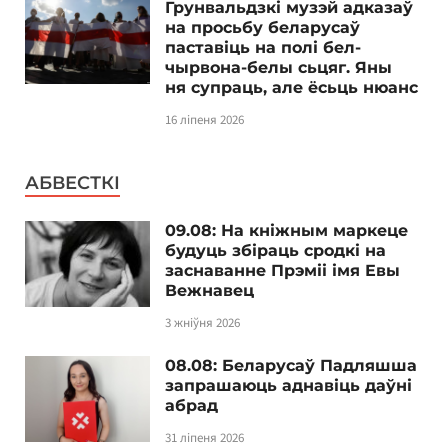
Грунвальдзкі музэй адказаў
на просьбу беларусаў
паставіць на полі бел-
чырвона-белы сьцяг. Яны
ня супраць, але ёсьць нюанс
16 ліпеня 2026
АБВЕСТКІ
09.08: На кніжным маркеце
будуць збіраць сродкі на
заснаванне Прэміі імя Евы
Вежнавец
3 жніўня 2026
08.08: Беларусаў Падляшша
запрашаюць аднавіць даўні
абрад
31 ліпеня 2026