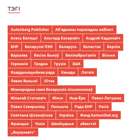
ТЭГІ
Gutenberg Publisher
Аб’яднаны пераходны кабінет
Алесь Бяляцкі
Альгерд Бахарэвіч
Андрэй Хадановіч
БНР
Беларускі ПЭН
Беларусь
Беласток
Берлін
Варшава
Васіль Быкаў
Вялікабрытанія
Вільня
Германія
Гродна
Грузія
ЗША
Каардынацыйная рада
Канада
Латвія
Лявон Вольскі
Літва
Міжнародны саюз беларускіх пісьменнікаў
Мікалай Статкевіч
Мінск
Нью-Ёрк
Павел Латушка
Павел Севярынец
Польшча
Рада БНР
Расія
Святлана Ціханоўская
Украіна
Фонд kamunikat.org
Францыя
Чэхія
Швейцарыя
абвесткі
„Янушкевіч“