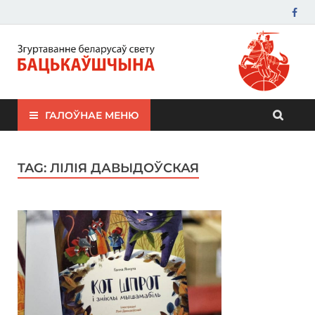
ЗБС "Бацькаўшчына"
ГАЛОЎНАЕ МЕНЮ
TAG:
ЛІЛІЯ ДАВЫДОЎСКАЯ