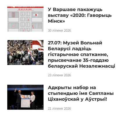
У Варшаве пакажуць
выставу «2020: Гаворыць
Мінск»
30 ліпеня 2026
27.07: Музей Вольнай
Беларусі ладзіць
гістарычнае спатканне,
прысвечанае 35-годдзю
беларускай Незалежнасці
23 ліпеня 2026
Адкрыты набор на
стыпендыю імя Святланы
Ціханоўскай у Аўстрыі!
21 ліпеня 2026