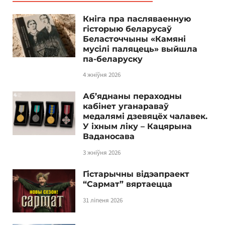
Кніга пра пасляваенную
гісторыю беларусаў
Беласточчыны «Камяні
мусілі паляцець» выйшла
па-беларуску
4 жніўня 2026
Аб’яднаны пераходны
кабінет уганараваў
медалямі дзевяцёх чалавек.
У іхным ліку – Кацярына
Ваданосава
3 жніўня 2026
Гістарычны відэапраект
“Сармат” вяртаецца
31 ліпеня 2026