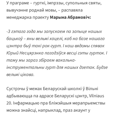
У праграме – гурткі, імпрэзы, супольныя святы,
вывучэнне роднай мовы, – распавяла
менеджарка праекту
Марына Абрамовіч:
-З гэтага года мы запускаем па запыце нашых
бацькоў – яны вельмі хацелі, каб на базе нашага
цэнтра быў такі рок-гурт. І наш вядомы спявак
Юрый Несцярэнка пагадзіўся весці гэты гурток. І
таму мы зараз збіраем вакальна-
інструментальны гурт для нашых дзетак. Будзе
вельмі цікава.
Сустрэчы ў межах Беларускай школкі ў Вільні
адбываюцца па адрасе Беларускі цэнтр, Vilniaus
20. Інфармацыю пра бліжэйшыя мерапрыемствы
можна знайсці, напрыклад, праз акаунт у