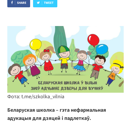
SHARE
TWEET
Фота: t.me/szkolka_vilnia
Беларуская школка – гэта нефармальная
адукацыя для дзяцей і падлеткаў.