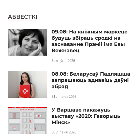
АБВЕСТКІ
09.08: На кніжным маркеце
будуць збіраць сродкі на
заснаванне Прэміі імя Евы
Вежнавец
3 жніўня 2026
08.08: Беларусаў Падляшша
запрашаюць аднавіць даўні
абрад
31 ліпеня 2026
У Варшаве пакажуць
выставу «2020: Гаворыць
Мінск»
30 ліпеня 2026