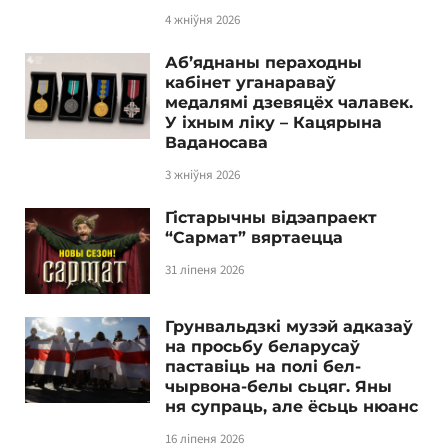
4 жніўня 2026
Аб’яднаны пераходны
кабінет уганараваў
медалямі дзевяцёх чалавек.
У іхным ліку – Кацярына
Ваданосава
3 жніўня 2026
Гістарычны відэапраект
“Сармат” вяртаецца
31 ліпеня 2026
Грунвальдзкі музэй адказаў
на просьбу беларусаў
паставіць на полі бел-
чырвона-белы сьцяг. Яны
ня супраць, але ёсьць нюанс
16 ліпеня 2026