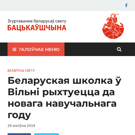
ЗБС "Бацькаўшчына"
ГАЛОЎНАЕ МЕНЮ
БЕЛАРУСЫ СВЕТУ
Беларуская школка ў
Вільні рыхтуецца да
новага навучальнага
году
29 жніўня 2024