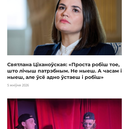
Святлана Ціханоўская: «Проста робіш тое,
што лічыш патрэбным. Не ныеш. А часам і
ныеш, але ўсё адно ўстаеш і робіш»
5 жніўня 2026