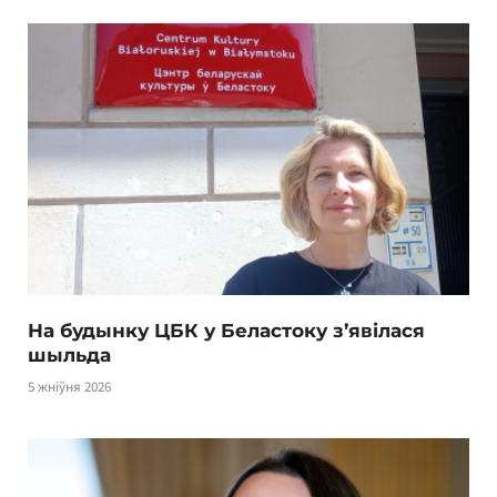
На будынку ЦБК у Беластоку з’явілася
шыльда
5 жніўня 2026