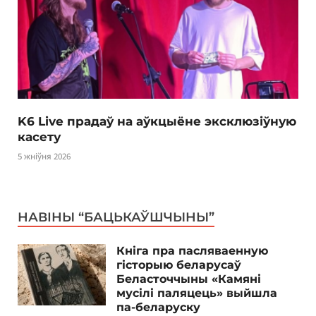
K6 Live прадаў на аўкцыёне эксклюзіўную
касету
5 жніўня 2026
НАВІНЫ “БАЦЬКАЎШЧЫНЫ”
Кніга пра пасляваенную
гісторыю беларусаў
Беласточчыны «Камяні
мусілі паляцець» выйшла
па-беларуску