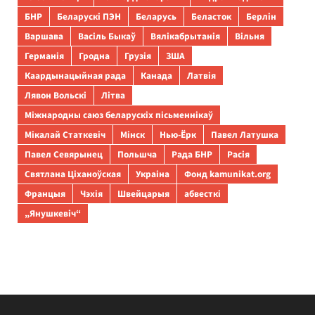
БНР
Беларускі ПЭН
Беларусь
Беласток
Берлін
Варшава
Васіль Быкаў
Вялікабрытанія
Вільня
Германія
Гродна
Грузія
ЗША
Каардынацыйная рада
Канада
Латвія
Лявон Вольскі
Літва
Міжнародны саюз беларускіх пісьменнікаў
Мікалай Статкевіч
Мінск
Нью-Ёрк
Павел Латушка
Павел Севярынец
Польшча
Рада БНР
Расія
Святлана Ціханоўская
Украіна
Фонд kamunikat.org
Францыя
Чэхія
Швейцарыя
абвесткі
„Янушкевіч“