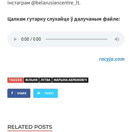
Інстаграм @belarusiancentre_lt.
Цалкам гутарку слухайце ў далучаным файле:
racyja.com
TAGGED
ВІЛЬНЯ
ЛІТВА
МАРЫНА АБРАМОВІЧ
SHARE
TWEET
RELATED POSTS