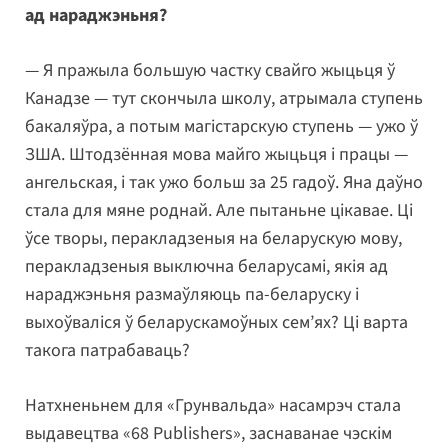
ад нараджэньня?
— Я пражыла большую частку свайго жыцьця ў
Канадзе — тут скончыла школу, атрымала ступень
бакаляўра, а потым магістарскую ступень — ужо ў
ЗША. Штодзённая мова майго жыцьця і працы —
ангельская, і так ужо больш за 25 гадоў. Яна даўно
стала для мяне роднай. Але пытаньне цікавае. Ці
ўсе творы, перакладзеныя на беларускую мову,
перакладзеныя выключна беларусамі, якія ад
нараджэньня размаўляюць па-беларуску і
выхоўваліся ў беларускамоўных сем’ях? Ці варта
такога патрабаваць?
Натхненьнем для «Грунвальда» насамрэч стала
выдавецтва «68 Publishers», заснаванае чэскім