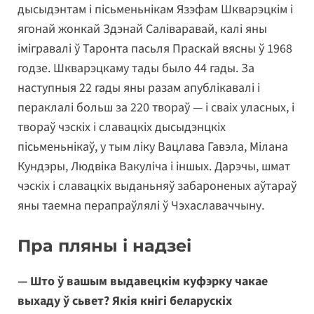
дысыдэнтам і пісьменьнікам Язэфам Шкварэцкім і
ягонай жонкай Здэнай Саліваравай, калі яны
імігравалі ў Таронта пасьля Праскай вясны ў 1968
годзе. Шкварэцкаму тады было 44 гады. За
наступныя 22 гады яны разам апублікавалі і
пераклалі больш за 220 твораў — і сваіх уласных, і
твораў чэскіх і славацкіх дысыдэнцкіх
пісьменьнікаў, у тым ліку Вацлава Гавэла, Мілана
Кундэры, Людвіка Вакуліча і іншых. Дарэчы, шмат
чэскіх і славацкіх выданьняў забароненых аўтараў
яны таемна перапраўлялі ў Чэхаславаччыну.
Пра пляны і надзеі
— Што ў вашым выдавецкім куфэрку чакае
выхаду ў сьвет? Якія кнігі беларускіх