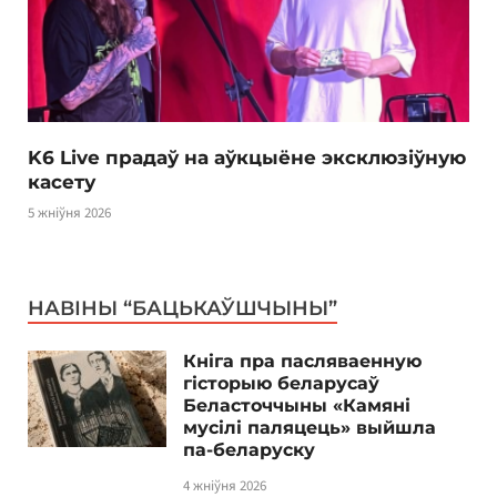
K6 Live прадаў на аўкцыёне эксклюзіўную
касету
5 жніўня 2026
НАВІНЫ “БАЦЬКАЎШЧЫНЫ”
Кніга пра пасляваенную
гісторыю беларусаў
Беласточчыны «Камяні
мусілі паляцець» выйшла
па-беларуску
4 жніўня 2026