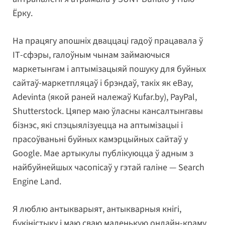
Ёрку.
На працягу апошніх дваццаці гадоў працавала ў
ІТ-сфэры, галоўным чынам займаючыся
маркетынгам і аптымізацыяй пошуку для буйных
сайтаў-маркетпляцаў і брэндаў, такіх як eBay,
Adevinta (якой раней належаў Kufar.by), PayPal,
Shutterstock. Цяпер маю ўласны кансалтынгавы
бізнэс, які спэцыялізуецца на аптымізацыі і
прасоўваньні буйных камэрцыйных сайтаў у
Google. Мае артыкулы публікуюцца ў адным з
найбуйнейшых часопісаў у гэтай галіне — Search
Engine Land.
Я люблю антыкварыят, антыкварныя кнігі,
букіністыку і маю сваю маленькую онлайн-краму.