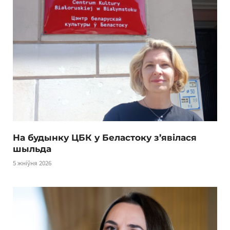
На будынку ЦБК у Беластоку з’явілася
шыльда
5 жніўня 2026