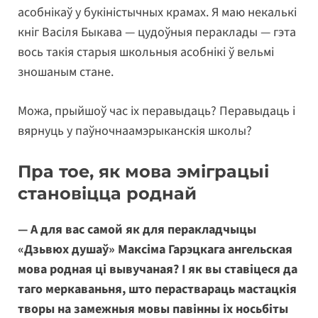
асобнікаў у букіністычных крамах. Я маю некалькі
кніг Васіля Быкава — цудоўныя пераклады — гэта
вось такія старыя школьныя асобнікі ў вельмі
зношаным стане.
Можа, прыйшоў час іх перавыдаць? Перавыдаць і
вярнуць у паўночнаамэрыканскія школы?
Пра тое, як мова эміграцыі
становіцца роднай
— А для вас самой як для перакладчыцы
«Дзьвюх душаў» Максіма Гарэцкага ангельская
мова родная ці вывучаная? І як вы ставіцеся да
таго меркаваньня, што пераствараць мастацкія
творы на замежныя мовы павінны іх носьбіты