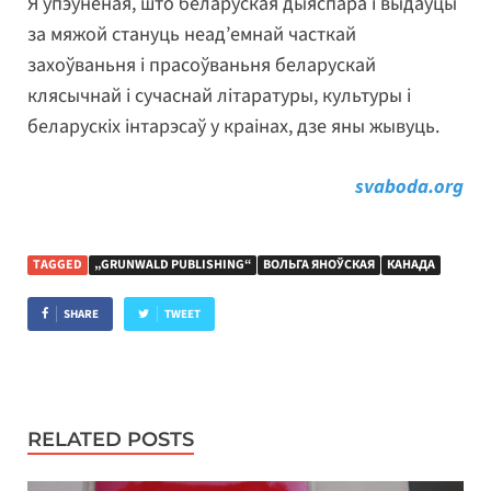
Я ўпэўненая, што беларуская дыяспара і выдаўцы
за мяжой стануць неад’емнай часткай
захоўваньня і прасоўваньня беларускай
клясычнай і сучаснай літаратуры, культуры і
беларускіх інтарэсаў у краінах, дзе яны жывуць.
svaboda.org
TAGGED
„GRUNWALD PUBLISHING“
ВОЛЬГА ЯНОЎСКАЯ
КАНАДА
SHARE
TWEET
RELATED POSTS