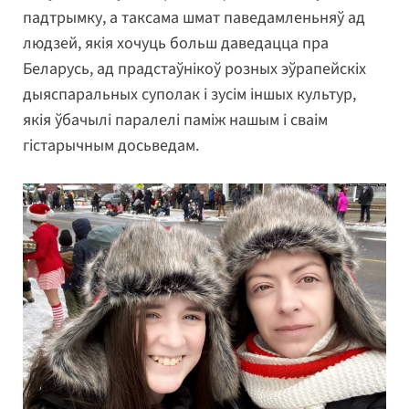
падтрымку, а таксама шмат паведамленьняў ад
людзей, якія хочуць больш даведацца пра
Беларусь, ад прадстаўнікоў розных эўрапейскіх
дыяспаральных суполак і зусім іншых культур,
якія ўбачылі паралелі паміж нашым і сваім
гістарычным досьведам.