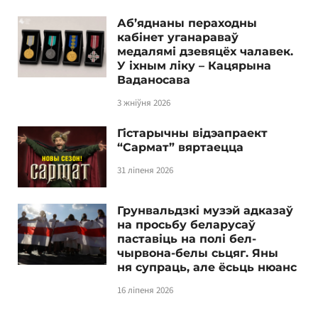
Аб’яднаны пераходны
кабінет уганараваў
медалямі дзевяцёх чалавек.
У іхным ліку – Кацярына
Ваданосава
3 жніўня 2026
Гістарычны відэапраект
“Сармат” вяртаецца
31 ліпеня 2026
Грунвальдзкі музэй адказаў
на просьбу беларусаў
паставіць на полі бел-
чырвона-белы сьцяг. Яны
ня супраць, але ёсьць нюанс
16 ліпеня 2026