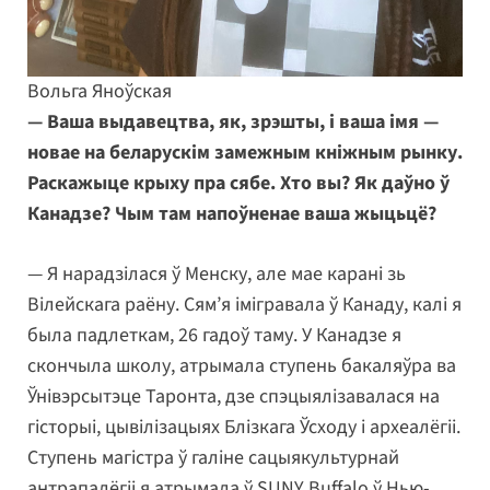
Вольга Яноўская
— Ваша выдавецтва, як, зрэшты, і ваша імя —
новае на беларускім замежным кніжным рынку.
Раскажыце крыху пра сябе. Хто вы? Як даўно ў
Канадзе? Чым там напоўненае ваша жыцьцё?
— Я нарадзілася ў Менску, але мае карані зь
Вілейскага раёну. Сям’я імігравала ў Канаду, калі я
была падлеткам, 26 гадоў таму. У Канадзе я
скончыла школу, атрымала ступень бакаляўра ва
Ўнівэрсытэце Таронта, дзе спэцыялізавалася на
гісторыі, цывілізацыях Блізкага Ўсходу і археалёгіі.
Ступень магістра ў галіне сацыякультурнай
антрапалёгіі я атрымала ў SUNY Buffalo ў Нью-