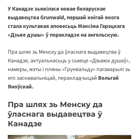
У Канадзе зьявілася новае беларускае
выдавецтва Grunwald, першай кнігай якога
стала культавая аповесьць Максіма Гарэцкага
«Дзьве душы» ў перакладзе на ангельскую.
Пра шлях зь Менску да ўласнага выдавецтва ў
Канадзе, актуальнасьць у сьвеце «Дзьвюх душаў»,
намеры, мэты і пляны «Грунвальду» пагаварылі зь
яго заснавальніцай, перакладчыцай
Вольгай
Яноўскай.
Пра шлях зь Менску да
ўласнага выдавецтва ў
Канадзе