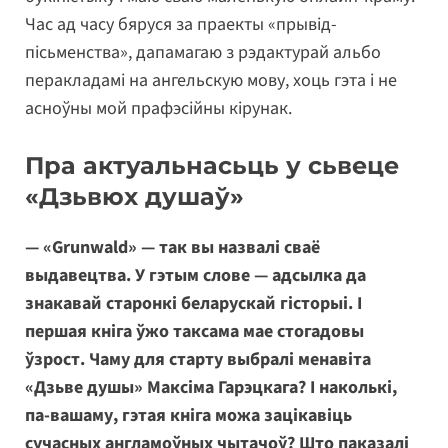
Час ад часу бяруся за праекты «прывід-
пісьменства», дапамагаю з рэдактурай альбо
перакладамі на ангельскую мову, хоць гэта і не
асноўны мой прафэсійны кірунак.
Пра актуальнасьць у сьвеце
«Дзьвюх душаў»
— «Grunwald» — так вы назвалі сваё
выдавецтва. У гэтым слове — адсылка да
знакавай старонкі беларускай гісторыі. І
першая кніга ўжо таксама мае стогадовы
ўзрост. Чаму для старту выбралі менавіта
«Дзьве душы» Максіма Гарэцкага? І наколькі,
па-вашаму, гэтая кніга можа зацікавіць
сучасных англамоўных чытачоў? Што паказалі