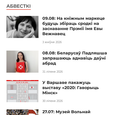
АБВЕСТКІ
09.08: На кніжным маркеце
будуць збіраць сродкі на
заснаванне Прэміі імя Евы
Вежнавец
3 жніўня 2026
08.08: Беларусаў Падляшша
запрашаюць аднавіць даўні
абрад
31 ліпеня 2026
У Варшаве пакажуць
выставу «2020: Гаворыць
Мінск»
30 ліпеня 2026
27.07: Музей Вольнай