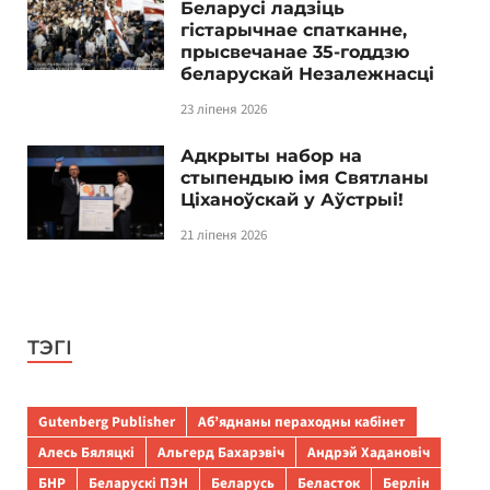
Беларусі ладзіць
гістарычнае спатканне,
прысвечанае 35-годдзю
беларускай Незалежнасці
23 ліпеня 2026
Адкрыты набор на
стыпендыю імя Святланы
Ціханоўскай у Аўстрыі!
21 ліпеня 2026
ТЭГІ
Gutenberg Publisher
Аб’яднаны пераходны кабінет
Алесь Бяляцкі
Альгерд Бахарэвіч
Андрэй Хадановіч
БНР
Беларускі ПЭН
Беларусь
Беласток
Берлін