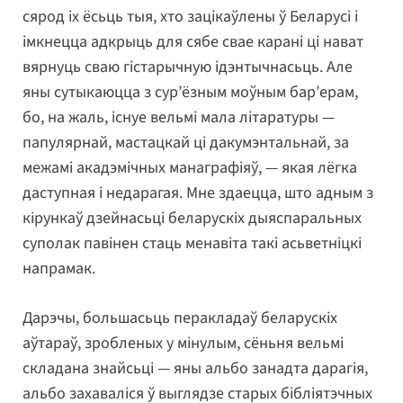
сярод іх ёсьць тыя, хто зацікаўлены ў Беларусі і
імкнецца адкрыць для сябе свае карані ці нават
вярнуць сваю гістарычную ідэнтычнасьць. Але
яны сутыкаюцца з сур’ёзным моўным бар’ерам,
бо, на жаль, існуе вельмі мала літаратуры —
папулярнай, мастацкай ці дакумэнтальнай, за
межамі акадэмічных манаграфіяў, — якая лёгка
даступная і недарагая. Мне здаецца, што адным з
кірункаў дзейнасьці беларускіх дыяспаральных
суполак павінен стаць менавіта такі асьветніцкі
напрамак.
Дарэчы, большасьць перакладаў беларускіх
аўтараў, зробленых у мінулым, сёньня вельмі
складана знайсьці — яны альбо занадта дарагія,
альбо захаваліся ў выглядзе старых бібліятэчных