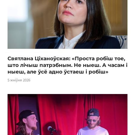
Святлана Ціханоўская: «Проста робіш тое,
што лічыш патрэбным. Не ныеш. А часам і
ныеш, але ўсё адно ўстаеш і робіш»
5 жніўня 2026