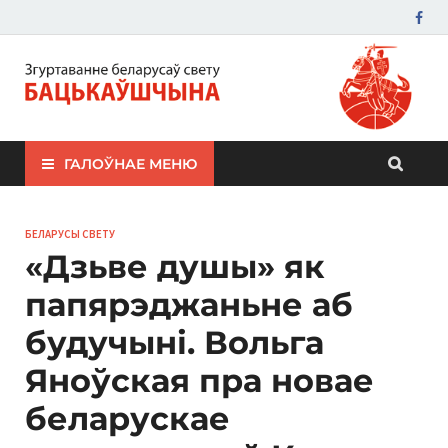
ЗБС "Бацькаўшчына"
ГАЛОЎНАЕ МЕНЮ
БЕЛАРУСЫ СВЕТУ
«Дзьве душы» як
папярэджаньне аб
будучыні. Вольга
Яноўская пра новае
беларускае