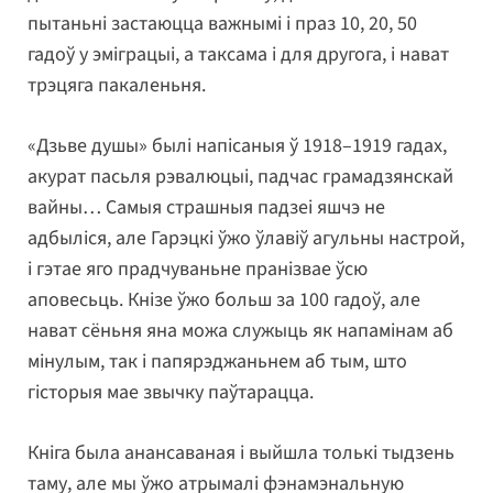
пытаньні застаюцца важнымі і праз 10, 20, 50
гадоў у эміграцыі, а таксама і для другога, і нават
трэцяга пакаленьня.
«Дзьве душы» былі напісаныя ў 1918–1919 гадах,
акурат пасьля рэвалюцыі, падчас грамадзянскай
вайны… Самыя страшныя падзеі яшчэ не
адбыліся, але Гарэцкі ўжо ўлавіў агульны настрой,
і гэтае яго прадчуваньне пранізвае ўсю
аповесьць. Кнізе ўжо больш за 100 гадоў, але
нават сёньня яна можа служыць як напамінам аб
мінулым, так і папярэджаньнем аб тым, што
гісторыя мае звычку паўтарацца.
Кніга была анансаваная і выйшла толькі тыдзень
таму, але мы ўжо атрымалі фэнамэнальную