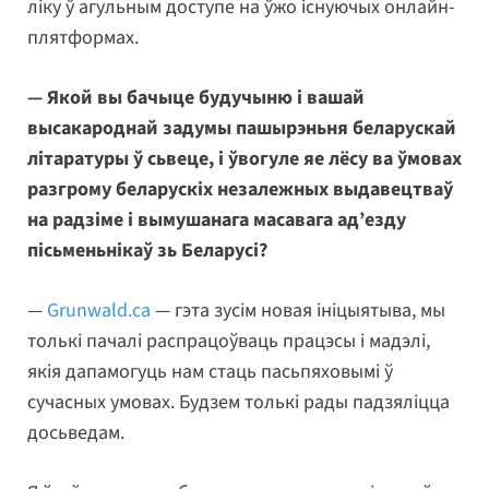
ліку ў агульным доступе на ўжо існуючых онлайн-
плятформах.
— Якой вы бачыце будучыню і вашай
высакароднай задумы пашырэньня беларускай
літаратуры ў сьвеце, і ўвогуле яе лёсу ва ўмовах
разгрому беларускіх незалежных выдавецтваў
на радзіме і вымушанага масавага ад’езду
пісьменьнікаў зь Беларусі?
—
Grunwald.ca
— гэта зусім новая ініцыятыва, мы
толькі пачалі распрацоўваць працэсы і мадэлі,
якія дапамогуць нам стаць пасьпяховымі ў
сучасных умовах. Будзем толькі рады падзяліцца
досьведам.