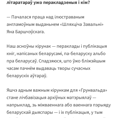
літаратараў ужо перакладзеныя і кім?
— Пачалася праца над ілюстраваным
англамоўным выданьнем «Шляхціча Завальні»
Яна Баршчэўскага.
Наш асноўны кірунак — пераклады і публікацыя
кніг, напісаных беларусамі, па-беларуску альбо
пра беларусаў. Спадзяюся, што ўжо бліжэйшым
часам пачнём выдаваць творы сучасных
беларускіх аўтараў.
Яшчэ адным важным кірункам для «Грунвальда»
стане лічбавізацыя архіўных матэрыялаў —
напрыклад, зь міжваеннага або ваеннага пэрыяду
беларускай дыяспары — і іх публікацыя, у тым