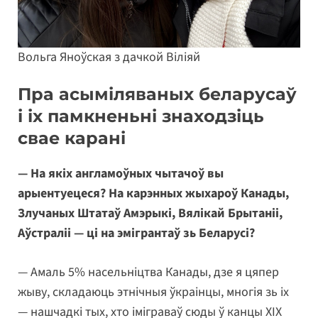
Вольга Яноўская з дачкой Віліяй
Пра асыміляваных беларусаў
і іх памкненьні знаходзіць
свае карані
— На якіх англамоўных чытачоў вы
арыентуецеся? На карэнных жыхароў Канады,
Злучаных Штатаў Амэрыкі, Вялікай Брытаніі,
Аўстраліі — ці на эмігрантаў зь Беларусі?
— Амаль 5% насельніцтва Канады, дзе я цяпер
жыву, складаюць этнічныя ўкраінцы, многія зь іх
— нашчадкі тых, хто іміграваў сюды ў канцы XIX