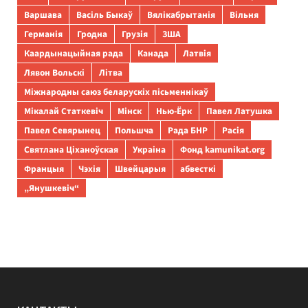
Варшава
Васіль Быкаў
Вялікабрытанія
Вільня
Германія
Гродна
Грузія
ЗША
Каардынацыйная рада
Канада
Латвія
Лявон Вольскі
Літва
Міжнародны саюз беларускіх пісьменнікаў
Мікалай Статкевіч
Мінск
Нью-Ёрк
Павел Латушка
Павел Севярынец
Польшча
Рада БНР
Расія
Святлана Ціханоўская
Украіна
Фонд kamunikat.org
Францыя
Чэхія
Швейцарыя
абвесткі
„Янушкевіч“