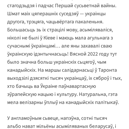
стагодзьдзя і падчас Першай сусьветнай вайны.
Шмат маіх цяперашніх суседзяў — украінцы
другога, трэцяга, чацьвёртага пакаленьня.
Большасьць зь іх страцілі мову, асыміляваліся,
ніколі не былі ў Кіеве і маюць мала агульнага з
сучаснымі ўкраінцамі… але яны захавалі сваю
ўкраінскую ідэнтычнасьць! Вясной 2022 году тут
было значна больш украінскіх сьцягоў, чым
канадыйскіх. На маршы салідарнасьці ў Таронта
выходзілі дзясяткі тысяч украінцаў, іх сяброў і тых,
хто бачыць ва Ўкраіне паўнавартасную
эўрапейскую нацыю і культуру. Натуральна, гэта
мела велізарны ўплыў на канадыйскіх палітыкаў.
У англамоўным сьвеце, напэўна, сотні тысяч
альбо нават мільёны асыміляваных беларусаў, і