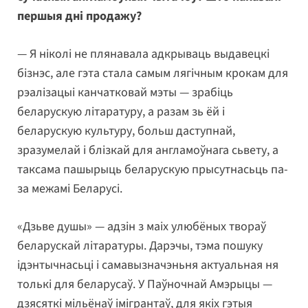
першыя дні продажу?
— Я ніколі не плянавала адкрываць выдавецкі
бізнэс, але гэта стала самым лягічным крокам для
рэалізацыі канчатковай мэты — зрабіць
беларускую літаратуру, а разам зь ёй і
беларускую культуру, больш даступнай,
зразумелай і блізкай для англамоўнага сьвету, а
таксама пашырыць беларускую прысутнасьць па-
за межамі Беларусі.
«Дзьве душы» — адзін з маіх улюбёных твораў
беларускай літаратуры. Дарэчы, тэма пошуку
ідэнтычнасьці і самавызначэньня актуальная ня
толькі для беларусаў. У Паўночнай Амэрыцы —
дзясяткі мільёнаў імігрантаў, для якіх гэтыя