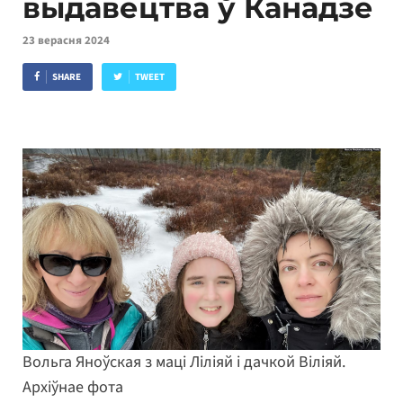
выдавецтва ў Канадзе
23 верасня 2024
SHARE
TWEET
Вольга Яноўская з маці Ліліяй і дачкой Віліяй.
Архіўнае фота