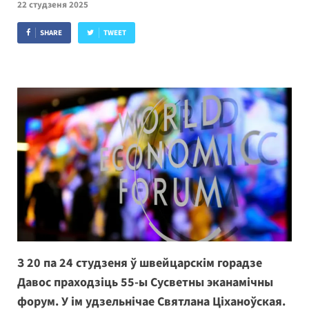
22 студзеня 2025
SHARE
TWEET
З 20 па 24 студзеня ў швейцарскім горадзе
Давос праходзіць 55-ы Сусветны эканамічны
форум. У ім удзельнічае Святлана Ціханоўская.