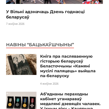
У Вільні адзначаць Дзень годнасці
беларусаў
7 жніўня 2026
НАВІНЫ “БАЦЬКАЎШЧЫНЫ”
Кніга пра пасляваенную
гісторыю беларусаў
Беласточчыны «Камяні
мусілі паляцець» выйшла
па-беларуску
4 жніўня 2026
Аб’яднаны пераходны
кабінет уганараваў
медалямі дзевяцёх чалавек.
У іхным ліку – Кацярына