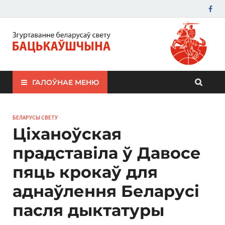
ЗБС "Бацькаўшчына"
ГАЛОЎНАЕ МЕНЮ
БЕЛАРУСЫ СВЕТУ
Ціханоўская
прадставіла ў Давосе
пяць крокаў для
аднаўлення Беларусі
пасля дыктатуры