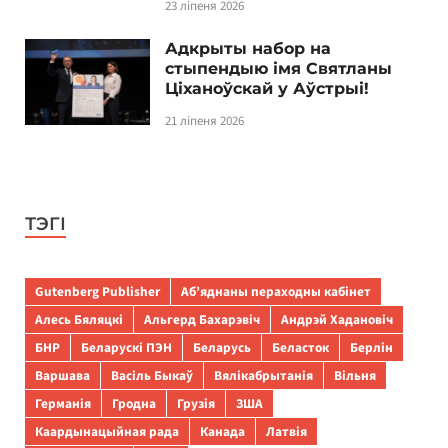
23 ліпеня 2026
Адкрыты набор на
стыпендыю імя Святланы
Ціханоўскай у Аўстрыі!
21 ліпеня 2026
ТЭГІ
Gutenberg Publisher
Аб’яднаны пераходны кабінет
Алесь Бяляцкі
Альгерд Бахарэвіч
Андрэй Хадановіч
БНР
Беларускі ПЭН
Беларусь
Беласток
Берлін
Варшава
Васіль Быкаў
Вялікабрытанія
Вільня
Германія
Гродна
Грузія
ЗША
Каардынацыйная рада
Канада
Латвія