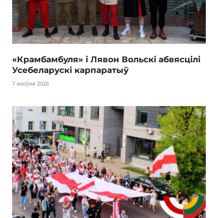
«Крамбамбуля» і Лявон Вольскі абвясцілі
Усебеларускі карпаратыў
7 жніўня 2026