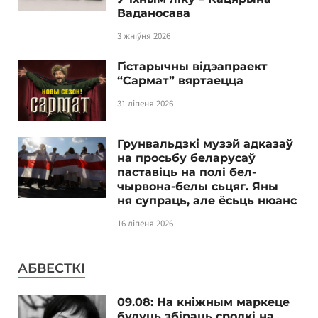
Ваданосава
3 жніўня 2026
Гістарычны відэапраект
“Сармат” вяртаецца
31 ліпеня 2026
Грунвальдзкі музэй адказаў
на просьбу беларусаў
паставіць на полі бел-
чырвона-белы сьцяг. Яны
ня супраць, але ёсьць нюанс
16 ліпеня 2026
АБВЕСТКІ
09.08: На кніжным маркеце
будуць збіраць сродкі на