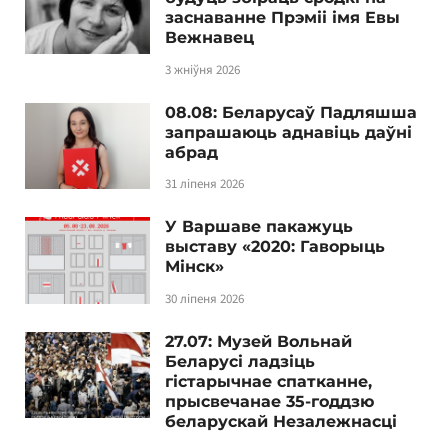
заснаванне Прэміі імя Евы
Вежнавец
3 жніўня 2026
08.08: Беларусаў Падляшша
запрашаюць аднавіць даўні
абрад
31 ліпеня 2026
У Варшаве пакажуць
выставу «2020: Гаворыць
Мінск»
30 ліпеня 2026
27.07: Музей Вольнай
Беларусі ладзіць
гістарычнае спатканне,
прысвечанае 35-годдзю
беларускай Незалежнасці