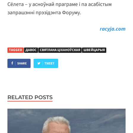
Сёлета – у асноўнай праграме і па асабістым
запрашэнні прэзідэнта Форуму.
racyja.com
TAGGED
ДАВОС
СВЯТЛАНА ЦІХАНОЎСКАЯ
ШВЕЙЦАРЫЯ
SHARE
TWEET
RELATED POSTS