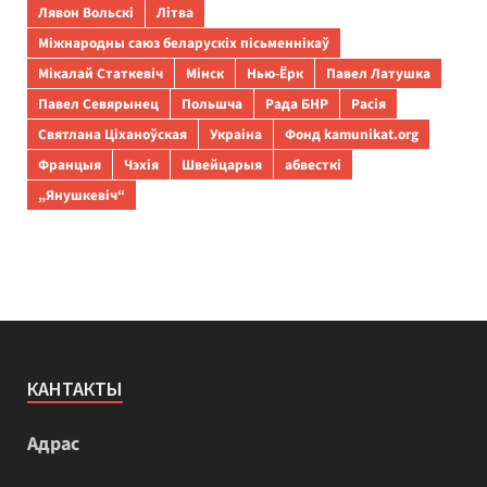
Лявон Вольскі
Літва
Міжнародны саюз беларускіх пісьменнікаў
Мікалай Статкевіч
Мінск
Нью-Ёрк
Павел Латушка
Павел Севярынец
Польшча
Рада БНР
Расія
Святлана Ціханоўская
Украіна
Фонд kamunikat.org
Францыя
Чэхія
Швейцарыя
абвесткі
„Янушкевіч“
КАНТАКТЫ
Адрас