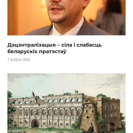
Дэцэнтралізацыя – сіла і слабасць
беларускіх пратэстаў
7 жніўня 2026