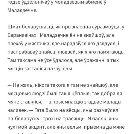
годзе ўдзельнічаў у моладзевым абмене ў
Маладзечне.
Шмат беларускасці, як прызнаецца суразмоўца, у
Баранавічах і Маладзечне ён не знайшоў, але
паехаў у мястэчка, дзе нарадзіўся яго дзядуля, і
паспрабаваў знайсці людзей, якія яго памятаюць.
Там таксама не ўсё ўдалося, але ўражанні з тых
мясцін засталіся назаўсёды.
— На жаль, нікога такога я там не знайшоў, але
мясцовыя людзі былі такія цёплыя, так добра да
мяне ставіліся, — з прыемнасцю згадвае малады
чалавек. — Гэта было на вёсцы, яны размаўлялі
па-беларуску і трохі на трасянцы. Я паляк, яны
чулі мой акцэнт, але яны вельмі прыемна да мяне