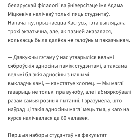
беларускай філалогіі ва ўніверсітэце імя Адама
Міцкевіча налічваў толькі пяць студэнтаў.
Напачатку, прызнаецца Кастусь, гэта выглядала
трохі экзатычна, але, як пазней аказалася,
колькасць была далёка не галоўным паказчыкам.
— Дзякуючы гэтаму ў нас утварыліся вельмі
сяброўскія адносіны паміж студэнтамі, а таксама
вельмі блізкія адносіны з нашымі
выкладчыкамі, — канстатуе хлопец. — Мы маглі
гаварыць не толькі пра вучобу, але і абмяркоўвалі
разам самыя розныя пытанні. І зразумела, што
наўрад ці такія адносіны маглі мець тыя, у каго на
курсе налічвалася да 60 чалавек.
Першыя наборы студэнтаў на факультэт