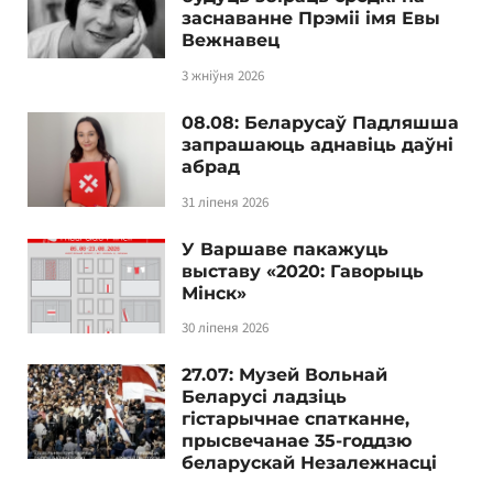
заснаванне Прэміі імя Евы
Вежнавец
3 жніўня 2026
08.08: Беларусаў Падляшша
запрашаюць аднавіць даўні
абрад
31 ліпеня 2026
У Варшаве пакажуць
выставу «2020: Гаворыць
Мінск»
30 ліпеня 2026
27.07: Музей Вольнай
Беларусі ладзіць
гістарычнае спатканне,
прысвечанае 35-годдзю
беларускай Незалежнасці