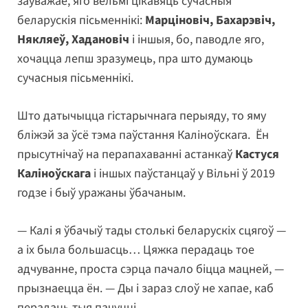
заўважае, яго вельмі цікавяць сучасныя
беларускія пісьменнікі:
Марціновіч, Бахарэвіч,
Някляеў, Хадановіч
і іншыя, бо, паводле яго,
хочацца лепш зразумець, пра што думаюць
сучасныя пісьменнікі.
Што датычыцца гістарычнага перыяду, то яму
бліжэй за ўсё тэма паўстання Каліноўскага. Ён
прысутнічаў на перапахаванні астанкаў
Кастуся
Каліноўскага
і іншых паўстанцаў у Вільні ў 2019
годзе і быў уражаны ўбачаным.
— Калі я ўбачыў тады столькі беларускіх сцягоў —
а іх была большасць… Цяжка перадаць тое
адчуванне, проста сэрца пачало біцца мацней, —
прызнаецца ён. — Ды і зараз слоў не хапае, каб
перадаць тыя пачуцці…