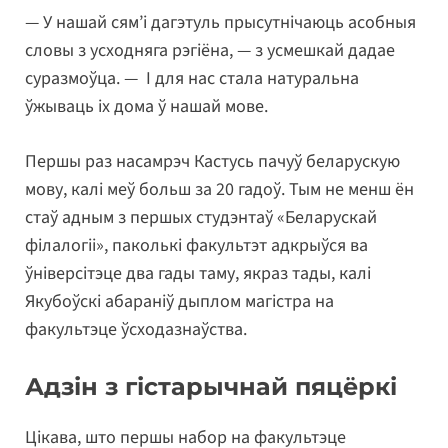
— У нашай сям’і дагэтуль прысутнічаюць асобныя
словы з усходняга рэгіёна, — з усмешкай дадае
суразмоўца. — І для нас стала натуральна
ўжываць іх дома ў нашай мове.
Першы раз насамрэч Кастусь пачуў беларускую
мову, калі меў больш за 20 гадоў. Тым не менш ён
стаў адным з першых студэнтаў «Беларускай
філалогіі», паколькі факультэт адкрыўся ва
ўніверсітэце два гады таму, якраз тады, калі
Якубоўскі абараніў дыплом магістра на
факультэце ўсходазнаўства.
Адзін з гістарычнай пяцёркі
Цікава, што першы набор на факультэце