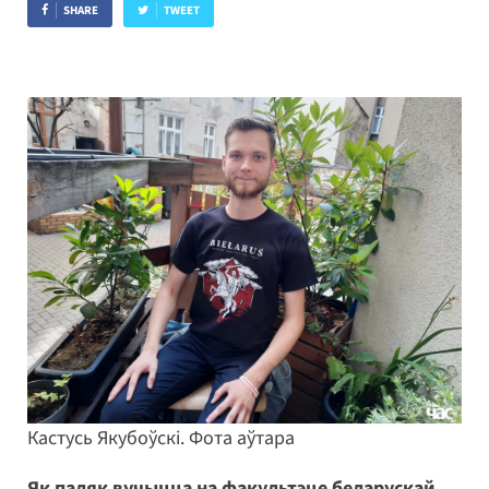
SHARE
TWEET
Кастусь Якубоўскі. Фота аўтара
Як паляк вучыцца на факультэце беларускай