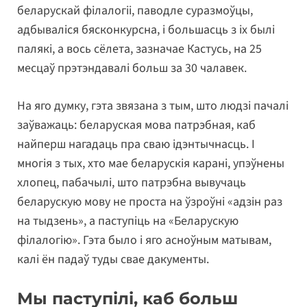
беларускай філалогіі, паводле суразмоўцы,
адбываліся бясконкурсна, і большасць з іх былі
палякі, а вось сёлета, зазначае Кастусь, на 25
месцаў прэтэндавалі больш за 30 чалавек.
На яго думку, гэта звязана з тым, што людзі пачалі
заўважаць: беларуская мова патрэбная, каб
найперш нагадаць пра сваю ідэнтычнасць. І
многія з тых, хто мае беларускія карані, упэўнены
хлопец, пабачылі, што патрэбна вывучаць
беларускую мову не проста на ўзроўні «адзін раз
на тыдзень», а паступіць на «Беларускую
філалогію». Гэта было і яго асноўным матывам,
калі ён падаў туды свае дакументы.
Мы паступілі, каб больш