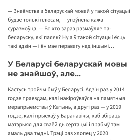
— Знаёмства з беларускай мовай у такой сітуацыі
будзе толькі плюсам, — упэўнена кажа
суразмоўца. — Бо хто зараз размаўляе па-
беларуску, які паляк? Ну а ў такой сітуацыі ёсць
такі адзін — і ён мае перавагу над іншымі…
У Беларусі беларускай мовы
не знайшоў, але…
Кастусь тройчы быў у Беларусі. Адзін раз у 2014
годзе праездам, калі накіроўваўся на памятныя
мерапрыемствы ў Катынь, а другі раз — у 2019
годзе, калі прыехаў у Баранавічы, каб збіраць
матэрыял для сваёй дысертацыі і прабыў там
амаль два тыдні. Трэці раз хлопец у 2020