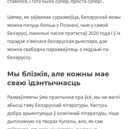
ставіліся, і гэта было супер, проста супер!..
Цяпер, як заўважае суразмоўца, беларускай мовы
можна пачуць больш у Познані, чым у самой
Беларусі, паколькі пасля пратэстаў 2020 года і ў іх
горадзе з’явілася беларуская дыяспара, дзе
можна свабодна паразмаўляць з людзьмі па-
беларуску.
Мы блізкія, але кожны мае
сваю ідэнтычнасць
Размаўляючы ўжо практычна пра ўсё, мы не маглі
абысці тэму беларускай літаратуры. Кастусь
добра арыентуецца ў класічнай літаратуры, піша
дыпломную па творах Купалы, але, як сам