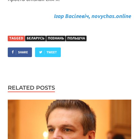
Ігар Васілевіч, novychas.online
TAGGED
БЕЛАРУСЬ
ПОЗНАНЬ
ПОЛЬШЧА
SHARE
TWEET
RELATED POSTS