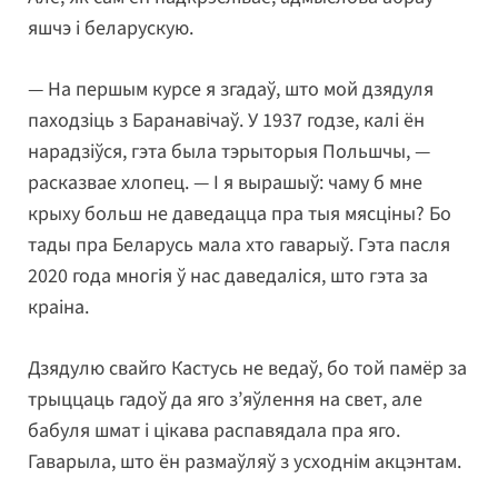
яшчэ і беларускую.
— На першым курсе я згадаў, што мой дзядуля
паходзіць з Баранавічаў. У 1937 годзе, калі ён
нарадзіўся, гэта была тэрыторыя Польшчы, —
расказвае хлопец. — І я вырашыў: чаму б мне
крыху больш не даведацца пра тыя мясціны? Бо
тады пра Беларусь мала хто гаварыў. Гэта пасля
2020 года многія ў нас даведаліся, што гэта за
краіна.
Дзядулю свайго Кастусь не ведаў, бо той памёр за
трыццаць гадоў да яго з’яўлення на свет, але
бабуля шмат і цікава распавядала пра яго.
Гаварыла, што ён размаўляў з усходнім акцэнтам.