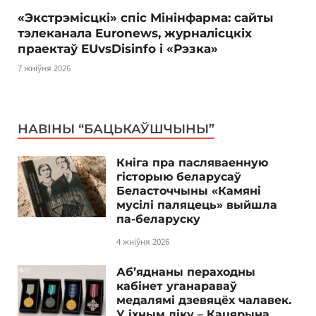
«Экстрэмісцкі» спіс Мінінфарма: сайты
тэлеканала Euronews, журналісцкіх
праектаў EUvsDisinfo і «Рэзка»
7 жніўня 2026
НАВІНЫ “БАЦЬКАЎШЧЫНЫ”
Кніга пра пасляваенную
гісторыю беларусаў
Беласточчыны «Камяні
мусілі паляцець» выйшла
па-беларуску
4 жніўня 2026
Аб’яднаны пераходны
кабінет уганараваў
медалямі дзевяцёх чалавек.
У іхным ліку – Кацярына