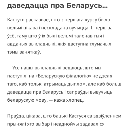
даведацца пра Беларусь…
Кастусь расказвае, што з першага курсу было
вельмі цікава і нескладана вучыцца. І, перш за
ўсё, таму што ў іх былі вельмі таленавітыя і
адданыя выкладчыкі, якія даступна тлумачылі
тэмы заняткаў.
— Усе нашы выкладчыкі ведаюць, што мы
паступілі на «Беларускую філалогію» не дзеля
таго, каб толькі атрымаць дыплом, але каб больш
даведацца пра Беларусь і сапраўды вывучыць
беларускую мову, — кажа хлопец.
Праўда, цікава, што бацькі Кастуся са здзіўленнем
прынялі яго выбар і неаднойчы задаваліся