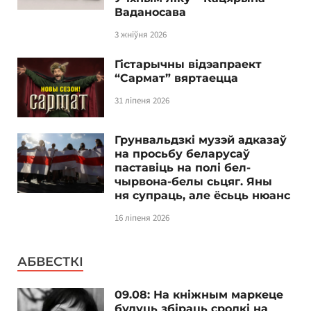
Ваданосава
3 жніўня 2026
Гістарычны відэапраект
“Сармат” вяртаецца
31 ліпеня 2026
Грунвальдзкі музэй адказаў
на просьбу беларусаў
паставіць на полі бел-
чырвона-белы сьцяг. Яны
ня супраць, але ёсьць нюанс
16 ліпеня 2026
АБВЕСТКІ
09.08: На кніжным маркеце
будуць збіраць сродкі на