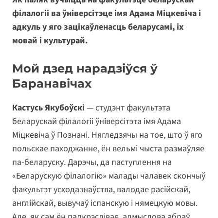
філалогіі ва ўніверсітэце імя Адама Міцкевіча і
адкуль у яго зацікаўленасць беларусамі, іх
мовай і культурай.
Мой дзед нарадзіўся ў
Баранавічах
Кастусь Якубоўскі
— студэнт факультэта
беларускай філалогіі ўніверсітэта імя Адама
Міцкевіча ў Познані. Нягледзячы на тое, што ў яго
польскае паходжанне, ён вельмі чыста размаўляе
па-беларуску. Дарэчы, да паступлення на
«Беларускую філалогію» малады чалавек скончыў
факультэт усходазнаўства, валодае расійскай,
англійскай, вывучаў іспанскую і нямецкую мовы.
Але, як сам ён падкрэслівае, адмыслова абраў