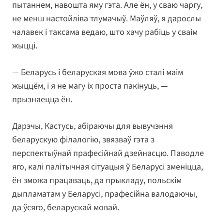
пытаннем, навошта яму гэта. Але ён, у сваю чаргу,
не менш настойліва тлумачыў. Маўляў, я дарослы
чалавек і таксама ведаю, што хачу рабіць у сваім
жыцці.
— Беларусь і беларуская мова ўжо сталі маім
жыццём, і я не магу іх проста пакінуць, —
прызнаецца ён.
Дарэчы, Кастусь, абіраючы для вывучэння
беларускую філалогію, звязваў гэта з
перспектыўнай прафесійнай дзейнасцю. Паводле
яго, калі палітычная сітуацыя ў Беларусі зменіцца,
ён зможа працаваць, да прыкладу, польскім
дыпламатам у Беларусі, прафесійна валодаючы,
да ўсяго, беларускай мовай.