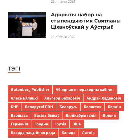
23 ліпеня 2026
Адкрыты набор на
стыпендыю імя Святланы
Ціханоўскай у Аўстрыі!
21 ліпеня 2026
ТЭГІ
Gutenberg Publisher
Аб’яднаны пераходны кабінет
Алесь Бяляцкі
Альгерд Бахарэвіч
Андрэй Хадановіч
БНР
Беларускі ПЭН
Беларусь
Беласток
Берлін
Варшава
Васіль Быкаў
Вялікабрытанія
Вільня
Германія
Гродна
Грузія
ЗША
Каардынацыйная рада
Канада
Латвія