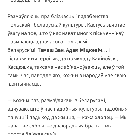
Размаўляючы пра блізкасць і падабенства
польскай і беларускай культуры, Кастусь звяртае
ўвагу на тое, што ў нас нават многіх пісьменнікаў
называюць адначасова польскімі і
беларускімі:
Тамаш Зан
,
Адам Міцкевіч
… І
гістарычныя героі, як, да прыкладу Каліноўскі,
Касцюшка, таксама нас аб’ядноўваюць, але ў той
самы час, паводле яго, кожны з народаў мае сваю
ідэнтычнасць.
— Кожны раз, размаўляючы з беларусамі,
адчуваю, што ў нас падобныя культуры, падобныя
пачуцці і падыход да жыцця, — кажа хлопец. — Мы
нават не сябры, не дваюрадныя браты – мы
проста блізкая сям’я.