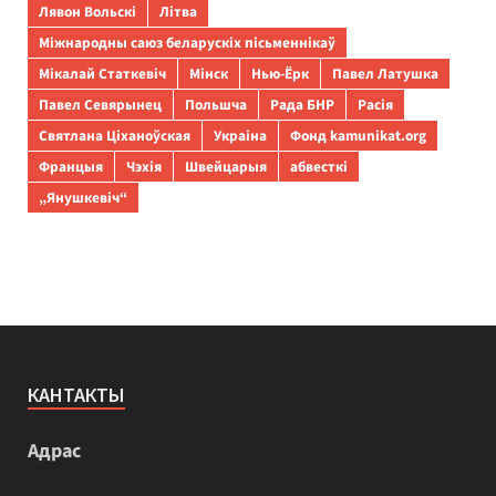
Лявон Вольскі
Літва
Міжнародны саюз беларускіх пісьменнікаў
Мікалай Статкевіч
Мінск
Нью-Ёрк
Павел Латушка
Павел Севярынец
Польшча
Рада БНР
Расія
Святлана Ціханоўская
Украіна
Фонд kamunikat.org
Францыя
Чэхія
Швейцарыя
абвесткі
„Янушкевіч“
КАНТАКТЫ
Адрас