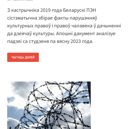
З кастрычніка 2019 года Беларускі ПЭН
сістэматычна збірае факты парушэнняў
культурных правоў і правоў чалавека ў дачыненні
да дзеячаў культуры. Апошні дакумент аналізуе
падзеі са студзеня па вясну 2023 года.
ЧЫТАЦЬ ДАЛЕЙ