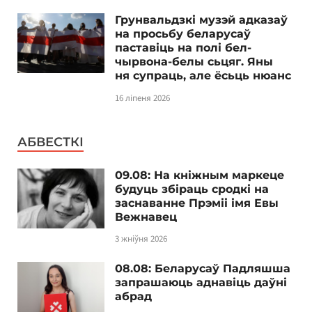
Грунвальдзкі музэй адказаў
на просьбу беларусаў
паставіць на полі бел-
чырвона-белы сьцяг. Яны
ня супраць, але ёсьць нюанс
16 ліпеня 2026
АБВЕСТКІ
09.08: На кніжным маркеце
будуць збіраць сродкі на
заснаванне Прэміі імя Евы
Вежнавец
3 жніўня 2026
08.08: Беларусаў Падляшша
запрашаюць аднавіць даўні
абрад