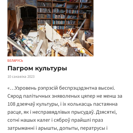
БЕЛАРУСЬ
Пагром культуры
10 сакавіка 2023
«…Узровень рэпрэсій беспрэцэдэнтна высокі.
Сярод палітычных зняволеных цяпер не менш за
108 дзеячаў культуры, і іх колькасць пастаянна
расце, як і несправядлівых прысудаў. Дзясяткі,
сотні нашых калег і сяброў прайшлі праз
затрыманні і арышты, допыты, ператрусы і