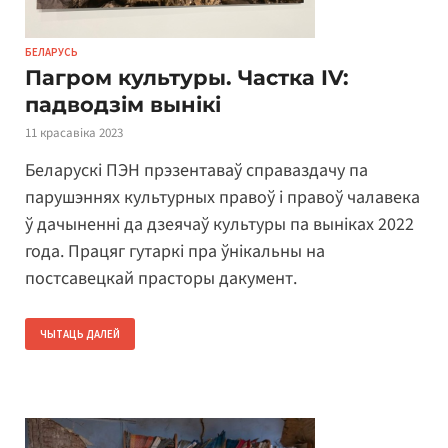
БЕЛАРУСЬ
Пагром культуры. Частка IV:
падводзім вынікі
11 красавіка 2023
Беларускі ПЭН прэзентаваў справаздачу па
парушэннях культурных правоў і правоў чалавека
ў дачыненні да дзеячаў культуры па выніках 2022
года. Працяг гутаркі пра ўнікальны на
постсавецкай прасторы дакумент.
ЧЫТАЦЬ ДАЛЕЙ