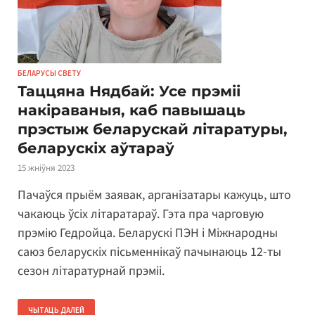
БЕЛАРУСЫ СВЕТУ
Таццяна Нядбай: Усе прэміі
накіраваныя, каб павышаць
прэстыж беларускай літаратуры,
беларускіх аўтараў
15 жніўня 2023
Пачаўся прыём заявак, арганізатары кажуць, што
чакаюць ўсіх літаратараў. Гэта пра чарговую
прэмію Гедройца. Беларускі ПЭН і Міжнародны
саюз беларускіх пісьменнікаў пачынаюць 12-ты
сезон літаратурнай прэміі.
ЧЫТАЦЬ ДАЛЕЙ