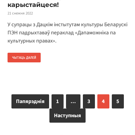
карыстайцеся!
21 снежня 2022
У супрацы з Дацкім інстытутам культуры Беларускі
ПЭН падрыхтаваў пераклад «Дапаможніка па
культурных правах».
ЧЫТАЦЬ ДАЛЕЙ
Папярэднія
1
…
3
4
5
Наступныя