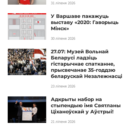
31 ліпеня 2026
У Варшаве пакажуць
выставу «2020: Гаворыць
Мінск»
30 ліпеня 2026
27.07: Музей Вольнай
Беларусі ладзіць
гістарычнае спатканне,
прысвечанае 35-годдзю
беларускай Незалежнасці
23 ліпеня 2026
Адкрыты набор на
стыпендыю імя Святланы
Ціханоўскай у Аўстрыі!
21 ліпеня 2026