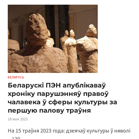
БЕЛАРУСЬ
Беларускі ПЭН апублікаваў
хроніку парушэнняў правоў
чалавека ў сферы культуры за
першую палову траўня
18 мая 2023
На 15 траўня 2023 года: дзеячаў культуры ў няволі