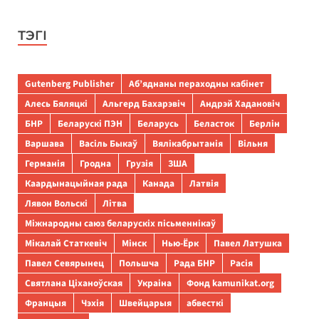
ТЭГІ
Gutenberg Publisher
Аб’яднаны пераходны кабінет
Алесь Бяляцкі
Альгерд Бахарэвіч
Андрэй Хадановіч
БНР
Беларускі ПЭН
Беларусь
Беласток
Берлін
Варшава
Васіль Быкаў
Вялікабрытанія
Вільня
Германія
Гродна
Грузія
ЗША
Каардынацыйная рада
Канада
Латвія
Лявон Вольскі
Літва
Міжнародны саюз беларускіх пісьменнікаў
Мікалай Статкевіч
Мінск
Нью-Ёрк
Павел Латушка
Павел Севярынец
Польшча
Рада БНР
Расія
Святлана Ціханоўская
Украіна
Фонд kamunikat.org
Францыя
Чэхія
Швейцарыя
абвесткі