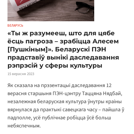
БЕЛАРУСЬ
«Ты ж разумееш, што для цябе
ёсць пагроза – зрабіцца Алесем
[Пушкіным]». Беларускі ПЭН
прадставіў вынікі даследавання
рэпрэсій у сферы культуры
15 верасня 2023
Як сказала на прэзентацыі даследавання 12
верасня старшыня ПЭН-цэнтру Таццяна Нядбай,
незалежная беларуская культура ўнутры краіны
вярнулася да практыкі савецкага часу – пайшла ў
падполле, усё публічнае робіцца ўсё больш
небяспечным.