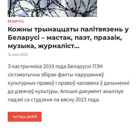
БЕЛАРУСЬ
Кожны трынаццаты палітвязень у
Беларусі – мастак, паэт, празаік,
музыка, журналіст…
31 мая 2023
З кастрычніка 2019 года Беларускі ПЭН
сістэматычна збірае факты парушэнняў
культурных правоў і правоў чалавека ў дачыненні
да дзеячаў культуры. Апошні дакумент аналізуе
падзеі са студзеня па вясну 2023 года.
ЧЫТАЦЬ ДАЛЕЙ