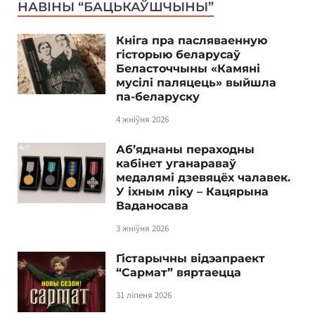
НАВІНЫ “БАЦЬКАЎШЧЫНЫ”
Кніга пра пасляваенную
гісторыю беларусаў
Беласточчыны «Камяні
мусілі паляцець» выйшла
па-беларуску
4 жніўня 2026
Аб’яднаны пераходны
кабінет уганараваў
медалямі дзевяцёх чалавек.
У іхным ліку – Кацярына
Ваданосава
3 жніўня 2026
Гістарычны відэапраект
“Сармат” вяртаецца
31 ліпеня 2026