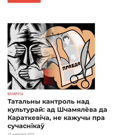
БЕЛАРУСЬ
Татальны кантроль над
культурай: ад Шчамялёва да
Караткевіча, не кажучы пра
сучаснікаў
15 чэрвеня 2023