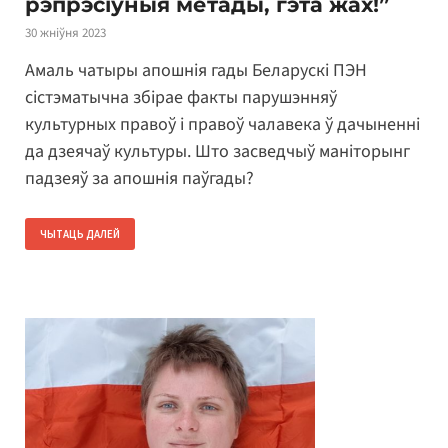
рэпрэсіўныя метады, гэта жах!”
30 жніўня 2023
Амаль чатыры апошнія гады Беларускі ПЭН
сістэматычна збірае факты парушэнняў
культурных правоў і правоў чалавека ў дачыненні
да дзеячаў культуры. Што засведчыў маніторынг
падзеяў за апошнія паўгады?
ЧЫТАЦЬ ДАЛЕЙ