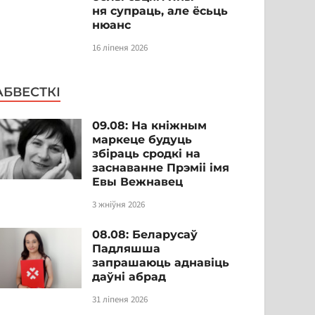
ня супраць, але ёсьць
нюанс
16 ліпеня 2026
АБВЕСТКІ
09.08: На кніжным
маркеце будуць
збіраць сродкі на
заснаванне Прэміі імя
Евы Вежнавец
3 жніўня 2026
08.08: Беларусаў
Падляшша
запрашаюць аднавіць
даўні абрад
31 ліпеня 2026