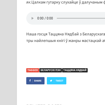
як.
Цалкам гутарку слухайце ў далучаным
Наша госця Таццяна Нядбай з Беларускаг
тры найлепшыя кнігі ў жанры мастацкай а
TAGGED
БЕЛАРУСКІ ПЭН
ТАЦЦЯНА НЯДБАЙ
SHARE
TWEET