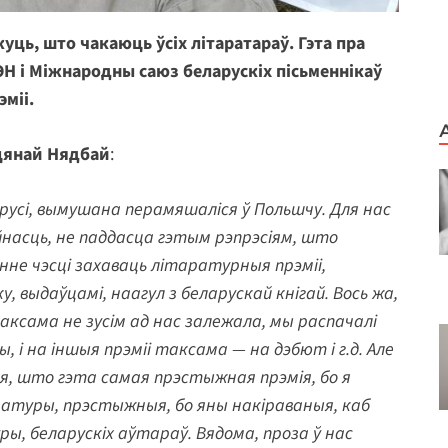
уць, што чакаюць ўсіх літаратараў. Гэта пра
ЭН і Міжнародны саюз беларускіх пісьменнікаў
міі.
цянай Нядбай
:
арусі, вымушана перамяшаліся ў Польшчу. Для нас
йнасць, не паддасца гэтым рэпрэсіям, што
нне чэсці захаваць літаратурныя прэміі,
 выдаўцамі, наагул з беларускай кнігай. Вось жа,
аксама не зусім ад нас залежала, мы распачалі
 і на іншыя прэміі таксама — на дэбют і г.д. Але
ся, што гэта самая прэстыжная прэмія, бо я
аратуры, прэстыжныя, бо яны накіраваныя, каб
, беларускіх аўтараў. Вядома, проза ў нас