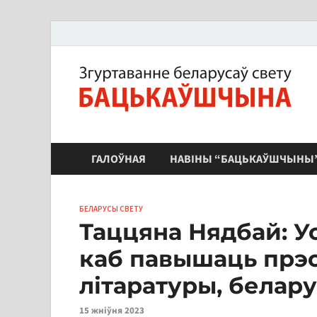
ЗБС "Бацькаўшчына"
ГАЛОЎНАЯ
НАВІНЫ “БАЦЬКАЎШЧЫНЫ
БЕЛАРУСЫ СВЕТУ
Таццяна Нядбай: Ус
каб павышаць прэ
літаратуры, белару
15 жніўня 2023