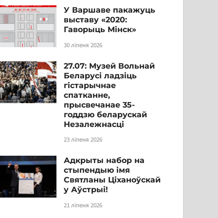
У Варшаве пакажуць
выставу «2020:
Гаворыць Мінск»
30 ліпеня 2026
27.07: Музей Вольнай
Беларусі ладзіць
гістарычнае
спатканне,
прысвечанае 35-
годдзю беларускай
Незалежнасці
23 ліпеня 2026
Адкрыты набор на
стыпендыю імя
Святланы Ціханоўскай
у Аўстрыі!
21 ліпеня 2026