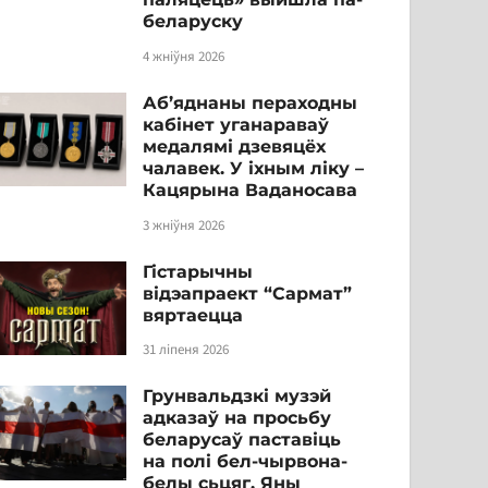
беларуску
4 жніўня 2026
Аб’яднаны пераходны
кабінет уганараваў
медалямі дзевяцёх
чалавек. У іхным ліку –
Кацярына Ваданосава
3 жніўня 2026
Гістарычны
відэапраект “Сармат”
вяртаецца
31 ліпеня 2026
Грунвальдзкі музэй
адказаў на просьбу
беларусаў паставіць
на полі бел-чырвона-
белы сьцяг. Яны