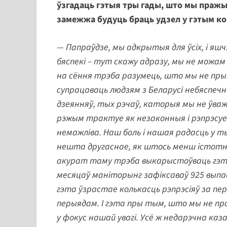
ўзгадаць гэтыя тры гады, што мы пражыл
замежжа будуць браць удзел у гэтым ко
— Папраўдзе, мы адкрытыя для ўсіх, і яшч
бяспекі – тут скажу адразу, мы не можам 
на сёння трэба разумець, што мы не пр
супрацаваць людзям з Беларусі небяспеч
дзеянняў, тых рэчаў, каторыя мы не ўваж
рэжым трактуе як незаконныя і рэпрэсуе 
немажліва. Наш боль і нашая радасць у
нешта другаснае, як штось менш істотнае.
акурат таму трэба выкарыстоўваць гэту
месяцаў маніторынг зафіксаваў 925 выпад
гэта ўзрастае колькасць рэпрэсіяў за пе
перыядам. І гэта пры тым, што мы не пра 
у фокус нашай увагі. Усё ж недарэчна каза