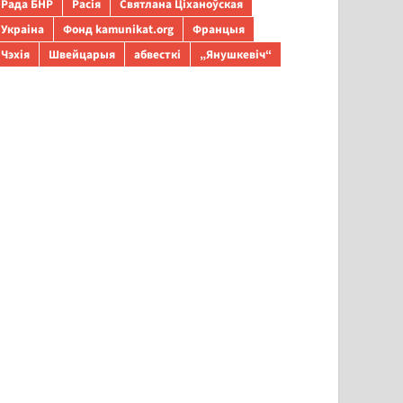
Рада БНР
Расія
Святлана Ціханоўская
Украіна
Фонд kamunikat.org
Францыя
Чэхія
Швейцарыя
абвесткі
„Янушкевіч“