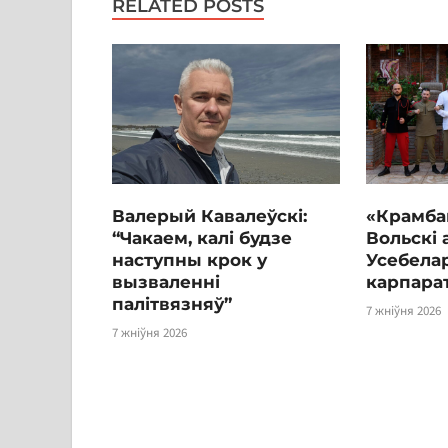
RELATED POSTS
Валерый Кавалеўскі:
«Крамба
“Чакаем, калі будзе
Вольскі 
наступны крок у
Усебелар
вызваленні
карпара
палітвязняў”
7 жніўня 2026
7 жніўня 2026