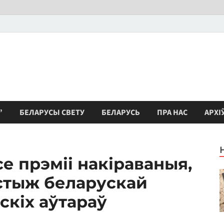
”
БЕЛАРУСЫ СВЕТУ
БЕЛАРУСЬ
ПРА НАС
АРХІ
е прэміі накіраваныя,
стыж беларускай
скіх аўтараў