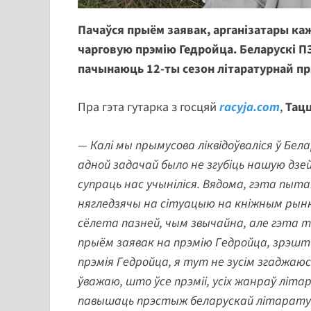
Пачаўся прыём заявак, арганізатары каж
чарговую прэмію Гедройца. Беларускі П
пачынаюць 12-ты сезон літаратурнай прэ
Пра гэта гутарка з госцяй
racyja.com
,
Тац
— Калі мы прымусова ліквідоўваліся ў Бел
адной задачай было не згубіць нашую дзе
супраць нас учыніліся. Вядома, гэта пыта
нягледзячы на сітуацыю на кніжным рынку,
сёлета пазней, чым звычайна, але гэта т
прыём заявак на прэмію Гедройца, зрэшты,
прэмія Гедройца, я тут не зусім згаджаю
ўважаю, што ўсе прэміі, усіх жанраў літ
павышаць прэстыж беларускай літаратуры