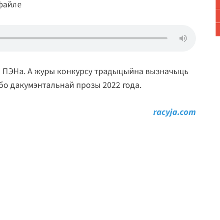
 файле
а ПЭНа. А журы конкурсу традыцыйна вызначыць
бо дакумэнтальнай прозы 2022 года.
racyja.com