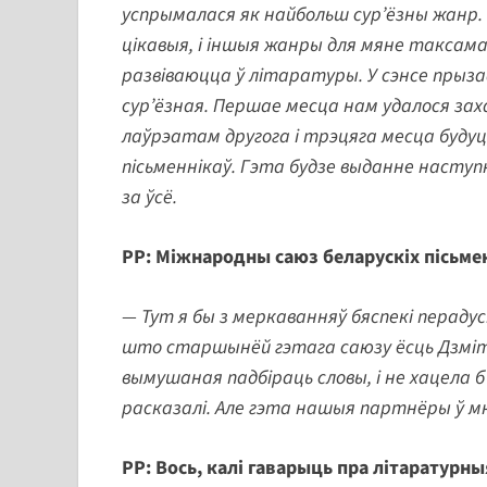
успрымалася як найбольш сур’ёзны жанр. З
цікавыя, і іншыя жанры для мяне таксама
развіваюцца ў літаратуры. У сэнсе прыза
сур’ёзная. Першае месца нам удалося зах
лаўрэатам другога і трэцяга месца буд
пісьменнікаў. Гэта будзе выданне наступн
за ўсё.
РР: Міжнародны саюз беларускіх пісьмен
— Тут я бы з меркаванняў бяспекі перадус
што старшынёй гэтага саюзу ёсць Дзмітр
вымушаная падбіраць словы, і не хацела б
расказалі. Але гэта нашыя партнёры ў м
РР: Вось, калі гаварыць пра літаратурны