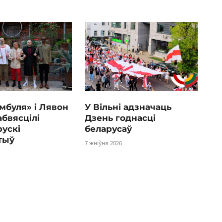
мбуля» і Лявон
У Вільні адзначаць
абвясцілі
Дзень годнасці
ускі
беларусаў
тыў
7 жніўня 2026