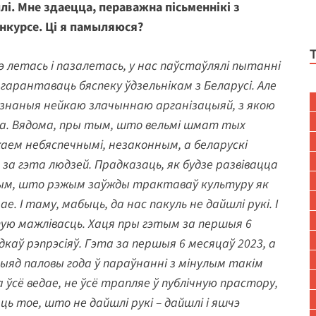
і. Мне здаецца, пераважна пісьменнікі з
нкурсе. Ці я памыляюся?
э летась і пазалетась, у нас паўстаўлялі пытанні
гарантаваць бяспеку ўдзельнікам з Беларусі. Але
ызнаныя нейкаю злачыннаю арганізацыяй, з якою
на. Вядома, пры тым, што вельмі шмат тых
аем небяспечнымі, незаконным, а беларускі
за гэта людзей. Прадказаць, як будзе развівацца
 тым, што рэжым заўжды трактаваў культуру як
 І таму, мабыць, да нас пакуль не дайшлі рукі. І
ю мажлівасць. Хаця пры гэтым за першыя 6
каў рэпрэсіяў. Гэта за першыя 6 месяцаў 2023, а
рыяд паловы года ў параўнанні з мінулым такім
ўсё ведае, не ўсё трапляе ў публічную прастору,
ць тое, што не дайшлі рукі – дайшлі і яшчэ