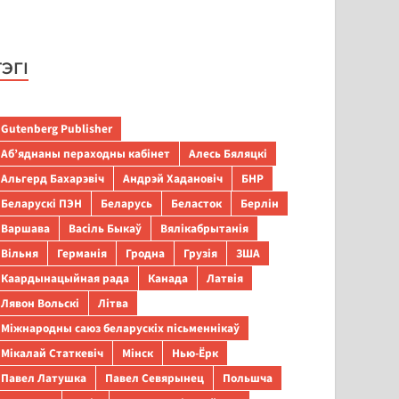
ТЭГІ
Gutenberg Publisher
Аб’яднаны пераходны кабінет
Алесь Бяляцкі
Альгерд Бахарэвіч
Андрэй Хадановіч
БНР
Беларускі ПЭН
Беларусь
Беласток
Берлін
Варшава
Васіль Быкаў
Вялікабрытанія
Вільня
Германія
Гродна
Грузія
ЗША
Каардынацыйная рада
Канада
Латвія
Лявон Вольскі
Літва
Міжнародны саюз беларускіх пісьменнікаў
Мікалай Статкевіч
Мінск
Нью-Ёрк
Павел Латушка
Павел Севярынец
Польшча