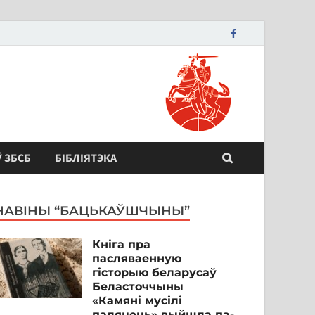
Ў ЗБСБ
БІБЛІЯТЭКА
НАВІНЫ “БАЦЬКАЎШЧЫНЫ”
Кніга пра
пасляваенную
гісторыю беларусаў
Беласточчыны
«Камяні мусілі
паляцець» выйшла па-