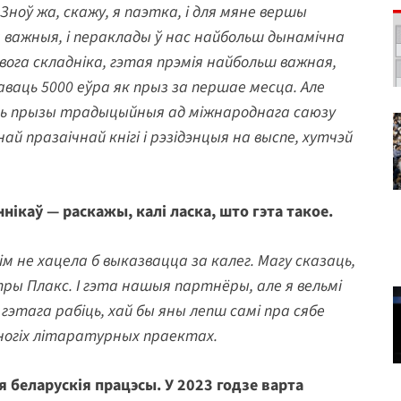
ноў жа, скажу, я паэтка, і для мяне вершы
 важныя, і пераклады ў нас найбольш дынамічна
вога складніка, гэтая прэмія найбольш важная,
аваць 5000 еўра як прыз за першае месца. Але
уць прызы традыцыйныя ад міжнароднага саюзу
ай празаічнай кнігі і рэзідэнцыя на выспе, хутчэй
нікаў — раскажы, калі ласка, што гэта такое.
ім не хацела б выказвацца за калег. Магу сказаць,
ы Плакс. І гэта нашыя партнёры, але я вельмі
 гэтага рабіць, хай бы яны лепш самі пра сябе
ногіх літаратурных праектах.
я беларускія працэсы. У 2023 годзе варта