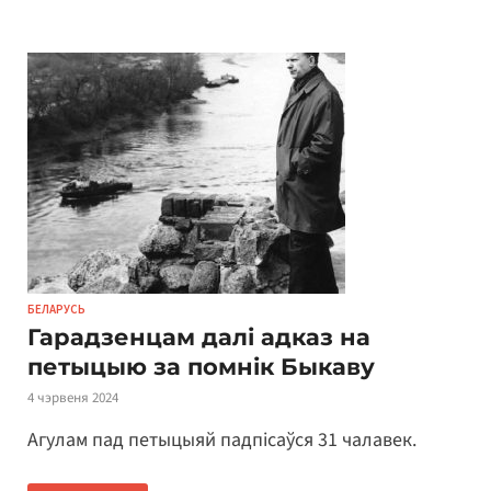
БЕЛАРУСЬ
Гарадзенцам далі адказ на
петыцыю за помнік Быкаву
4 чэрвеня 2024
Агулам пад петыцыяй падпісаўся 31 чалавек.