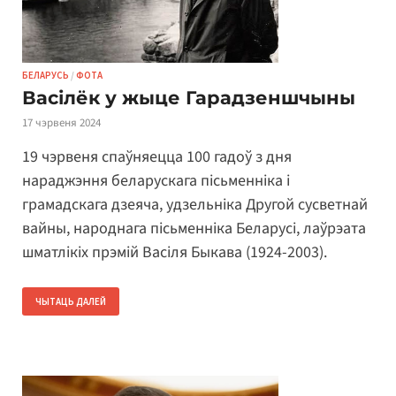
БЕЛАРУСЬ
/
ФОТА
Васілёк у жыце Гарадзеншчыны
17 чэрвеня 2024
19 чэрвеня спаўняецца 100 гадоў з дня
нараджэння беларускага пісьменніка і
грамадскага дзеяча, удзельніка Другой сусветнай
вайны, народнага пісьменніка Беларусі, лаўрэата
шматлікіх прэмій Васіля Быкава (1924-2003).
ЧЫТАЦЬ ДАЛЕЙ