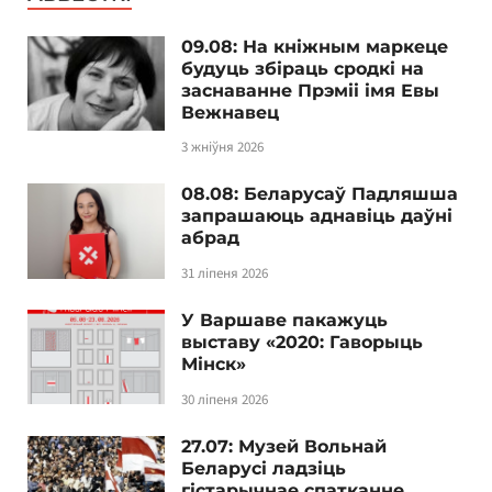
09.08: На кніжным маркеце
будуць збіраць сродкі на
заснаванне Прэміі імя Евы
Вежнавец
3 жніўня 2026
08.08: Беларусаў Падляшша
запрашаюць аднавіць даўні
абрад
31 ліпеня 2026
У Варшаве пакажуць
выставу «2020: Гаворыць
Мінск»
30 ліпеня 2026
27.07: Музей Вольнай
Беларусі ладзіць
гістарычнае спатканне,