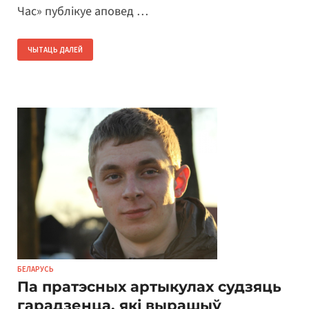
Час» публікуе аповед …
ЧЫТАЦЬ ДАЛЕЙ
БЕЛАРУСЬ
Па пратэсных артыкулах судзяць
гарадзенца, які вырашыў