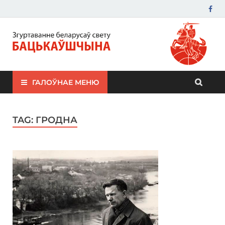
ЗБС "Бацькаўшчына"
ГАЛОЎНАЕ МЕНЮ
TAG:
ГРОДНА