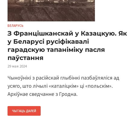
БЕЛАРУСЬ
З Францішканскай у Казацкую. Як
у Беларусі русіфікавалі
гарадскую тапаніміку пасля
паўстання
29 мая 2024
Чыноўнікі з расійскай глыбінкі пазбаўляліся ад
усяго, што лічылі «каталіцкім» ці «польскім».
Архіўнае сведчанне з Гродна.
ЧЫТАЦЬ ДАЛЕЙ