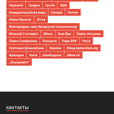
Германія
Гродна
Грузія
ЗША
Каардынацыйная рада
Канада
Латвія
Лявон Вольскі
Літва
Міжнародны саюз беларускіх пісьменнікаў
Мікалай Статкевіч
Мінск
Нью-Ёрк
Павел Латушка
Павел Севярынец
Польшча
Рада БНР
Расія
Святлана Ціханоўская
Украіна
Фонд kamunikat.org
Францыя
Чэхія
Швейцарыя
абвесткі
„Янушкевіч“
КАНТАКТЫ