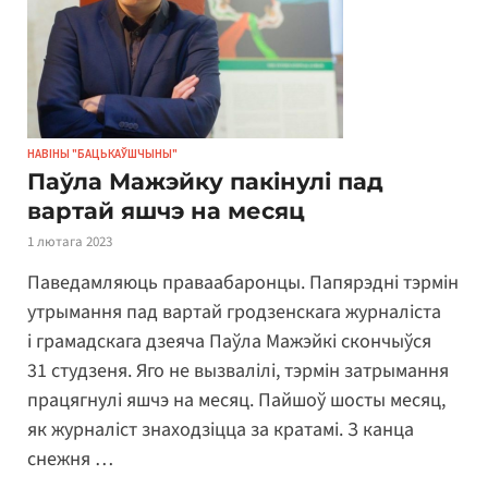
НАВІНЫ "БАЦЬКАЎШЧЫНЫ"
Паўла Мажэйку пакінулі пад
вартай яшчэ на месяц
1 лютага 2023
Паведамляюць праваабаронцы. Папярэдні тэрмін
утрымання пад вартай гродзенскага журналіста
і грамадскага дзеяча Паўла Мажэйкі скончыўся
31 студзеня. Яго не вызвалілі, тэрмін затрымання
працягнулі яшчэ на месяц. Пайшоў шосты месяц,
як журналіст знаходзіцца за кратамі. З канца
снежня …