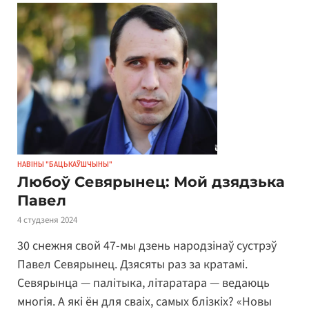
НАВІНЫ "БАЦЬКАЎШЧЫНЫ"
Любоў Севярынец: Мой дзядзька
Павел
4 студзеня 2024
30 снежня свой 47-мы дзень народзінаў сустрэў
Павел Севярынец. Дзясяты раз за кратамі.
Севярынца — палітыка, літаратара — ведаюць
многія. А які ён для сваіх, самых блізкіх? «Новы