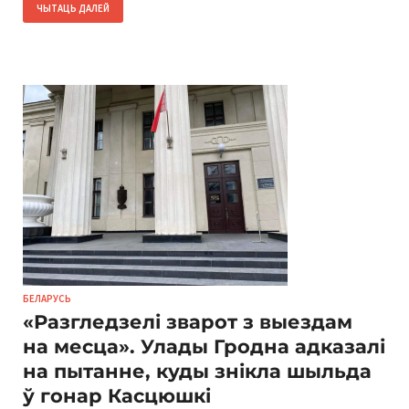
ЧЫТАЦЬ ДАЛЕЙ
БЕЛАРУСЬ
«Разгледзелі зварот з выездам
на месца». Улады Гродна адказалі
на пытанне, куды знікла шыльда
ў гонар Касцюшкі