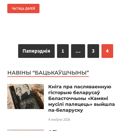
ЧЫТАЦЬ ДАЛЕЙ
Папярэднія
1
…
3
4
НАВІНЫ “БАЦЬКАЎШЧЫНЫ”
Кніга пра пасляваенную
гісторыю беларусаў
Беласточчыны «Камяні
мусілі паляцець» выйшла
па-беларуску
4 жніўня 2026