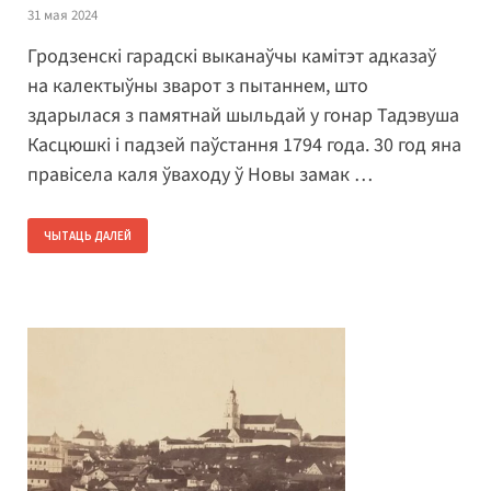
31 мая 2024
Гродзенскі гарадскі выканаўчы камітэт адказаў
на калектыўны зварот з пытаннем, што
здарылася з памятнай шыльдай у гонар Тадэвуша
Касцюшкі і падзей паўстання 1794 года. 30 год яна
правісела каля ўваходу ў Новы замак …
ЧЫТАЦЬ ДАЛЕЙ