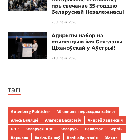
прысвечанае 35-годдзю
беларускай Незалежнасці
23 ліпеня 2026
Адкрыты набор на
стыпендыю імя Святланы
Ціханоўскай у Аўстрыі!
21 ліпеня 2026
ТЭГІ
Gutenberg Publisher
Аб’яднаны пераходны кабінет
Алесь Бяляцкі
Альгерд Бахарэвіч
Андрэй Хадановіч
БНР
Беларускі ПЭН
Беларусь
Беласток
Берлін
Варшава
Васіль Быкаў
Вялікабрытанія
Вільня