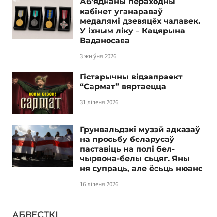
Аб’яднаны пераходны
кабінет уганараваў
медалямі дзевяцёх чалавек.
У іхным ліку – Кацярына
Ваданосава
3 жніўня 2026
Гістарычны відэапраект
“Сармат” вяртаецца
31 ліпеня 2026
Грунвальдзкі музэй адказаў
на просьбу беларусаў
паставіць на полі бел-
чырвона-белы сьцяг. Яны
ня супраць, але ёсьць нюанс
16 ліпеня 2026
АБВЕСТКІ