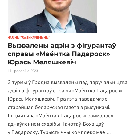
НАВІНЫ "БАЦЬКАЎШЧЫНЫ"
Вызвалены адзін з фігурантаў
справы «Маёнтка Падароск»
Юрась Меляшкевіч
17 красавіка 2023
З турмы ў Гродна вызвалены пад паручальніцтва
адзін з фігурантаў справы «Маёнтка Падароск»
Юрась Меляшкевіч. Пра гэта паведамляе
старэйшая беларуская газета з рысункамі.
Ініцыятыва «Маёнтак Падароск» займалася
аднаўленнем сядзібы Чачотаў-Бохвіцаў
у Падароску. Турыстычны комплекс мае …