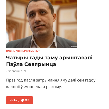
НАВІНЫ "БАЦЬКАЎШЧЫНЫ"
Чатыры гады таму арыштавалі
Паўла Севярынца
7 чэрвеня 2024
Праз год пасля затрымання яму далі сем гадоў
калоніі ўзмоцненага рэжыму.
ЧЫТАЦЬ ДАЛЕЙ