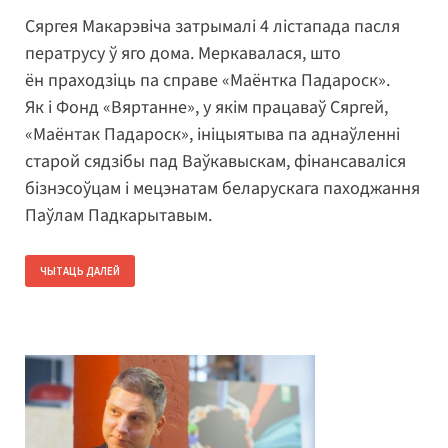
Сяргея Макарэвіча затрымалі 4 лістапада пасля
ператрусу ў яго дома. Меркавалася, што
ён праходзіць па справе «Маёнтка Падароск».
Як і Фонд «Вяртанне», у якім працаваў Сяргей,
«Маёнтак Падароск», ініцыятыва па аднаўленні
старой сядзібы пад Ваўкавыскам, фінансаваліся
бізнэсоўцам і мецэнатам беларускага паходжання
Паўлам Падкарытавым.
ЧЫТАЦЬ ДАЛЕЙ