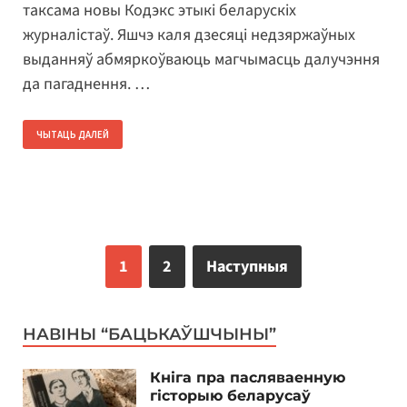
таксама новы Кодэкс этыкі беларускіх
журналістаў. Яшчэ каля дзесяці недзяржаўных
выданняў абмяркоўваюць магчымасць далучэння
да пагаднення. …
ЧЫТАЦЬ ДАЛЕЙ
1
2
Наступныя
НАВІНЫ “БАЦЬКАЎШЧЫНЫ”
Кніга пра пасляваенную
гісторыю беларусаў