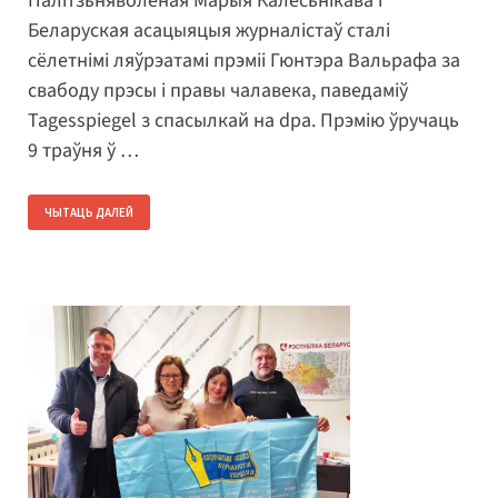
Палітзьняволеная Марыя Калесьнікава і
Беларуская асацыяцыя журналістаў сталі
сёлетнімі ляўрэатамі прэміі Гюнтэра Вальрафа за
свабоду прэсы і правы чалавека, паведаміў
Tagesspiegel з спасылкай на dpa. Прэмію ўручаць
9 траўня ў …
ЧЫТАЦЬ ДАЛЕЙ