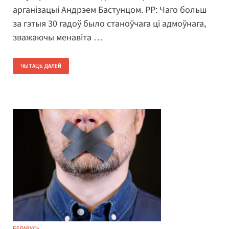
арганізацыі Андрэем Бастунцом. РР: Чаго больш
за гэтыя 30 гадоў было станоўчага ці адмоўнага,
зважаючы менавіта …
ЧЫТАЦЬ ДАЛЕЙ
БЕЛАРУСЬ