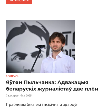
ЧЫТАЦЬ ДАЛЕЙ
БЕЛАРУСЬ
Яўген Пыльчанка: Адвакацыя
беларускіх журналістаў дае плён
7 кастрычніка 2025
Праблемы бяспекі і псіхічнага здароўя