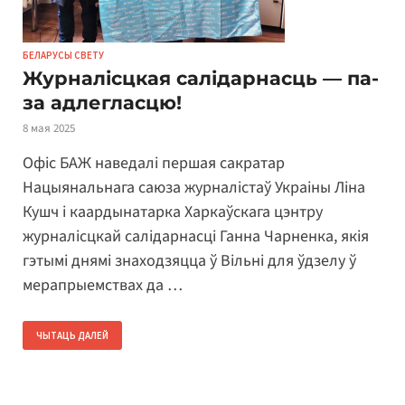
БЕЛАРУСЫ СВЕТУ
Журналісцкая салідарнасць — па-
за адлегласцю!
8 мая 2025
Офіс БАЖ наведалі першая сакратар
Нацыянальнага саюза журналістаў Украіны Ліна
Кушч і каардынатарка Харкаўскага цэнтру
журналісцкай салідарнасці Ганна Чарненка, якія
гэтымі днямі знаходзяцца ў Вільні для ўдзелу ў
мерапрыемствах да …
ЧЫТАЦЬ ДАЛЕЙ