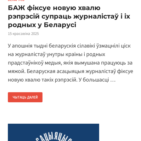
БАЖ фіксуе новую хвалю
рэпрэсій супраць журналістаў і іх
родных у Беларусі
15 красавіка 2025
У апошнія тыдні беларускія сілавікі ўзмацнілі ціск
на журналістаў унутры краіны і родных
прадстаўнікоў медыя, якія вымушана працуюць за
мяжой. Беларуская асацыяцыя журналістаў фіксуе
новую хвалю такіх рэпрэсій. У большасці …
ЧЫТАЦЬ ДАЛЕЙ