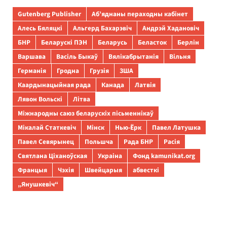
Gutenberg Publisher
Аб’яднаны пераходны кабінет
Алесь Бяляцкі
Альгерд Бахарэвіч
Андрэй Хадановіч
БНР
Беларускі ПЭН
Беларусь
Беласток
Берлін
Варшава
Васіль Быкаў
Вялікабрытанія
Вільня
Германія
Гродна
Грузія
ЗША
Каардынацыйная рада
Канада
Латвія
Лявон Вольскі
Літва
Міжнародны саюз беларускіх пісьменнікаў
Мікалай Статкевіч
Мінск
Нью-Ёрк
Павел Латушка
Павел Севярынец
Польшча
Рада БНР
Расія
Святлана Ціханоўская
Украіна
Фонд kamunikat.org
Францыя
Чэхія
Швейцарыя
абвесткі
„Янушкевіч“