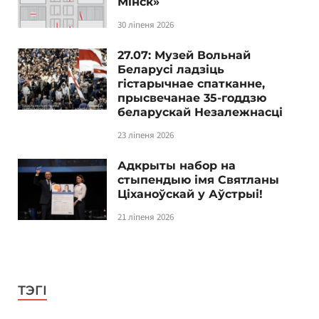
Мінск»
30 ліпеня 2026
27.07: Музей Вольнай
Беларусі ладзіць
гістарычнае спатканне,
прысвечанае 35-годдзю
беларускай Незалежнасці
23 ліпеня 2026
Адкрыты набор на
стыпендыю імя Святланы
Ціханоўскай у Аўстрыі!
21 ліпеня 2026
ТЭГІ