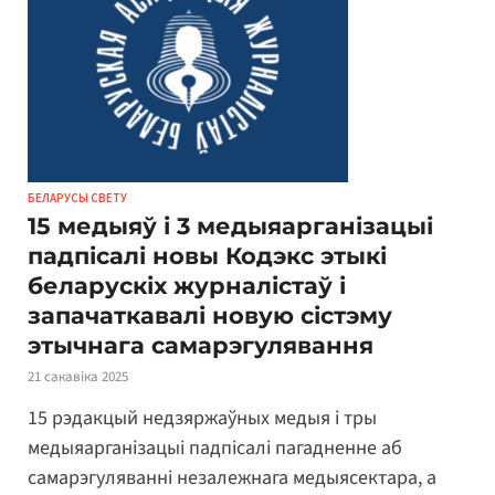
БЕЛАРУСЫ СВЕТУ
15 медыяў і 3 медыяарганізацыі
падпісалі новы Кодэкс этыкі
беларускіх журналістаў і
запачаткавалі новую сістэму
этычнага самарэгулявання
21 сакавіка 2025
15 рэдакцый недзяржаўных медыя і тры
медыяарганізацыі падпісалі пагадненне аб
самарэгуляванні незалежнага медыясектара, а