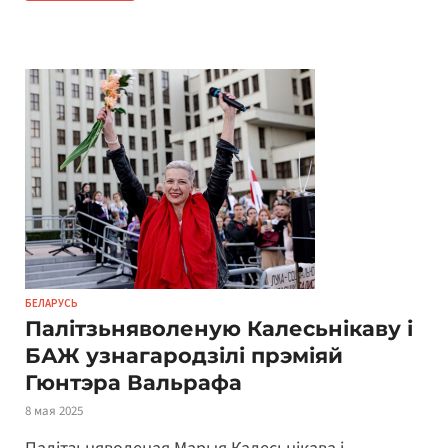
БЕЛАРУСЬ
Палітзьняволеную Калесьнікаву і
БАЖ узнагародзілі прэміяй
Гюнтэра Вальрафа
8 мая 2025