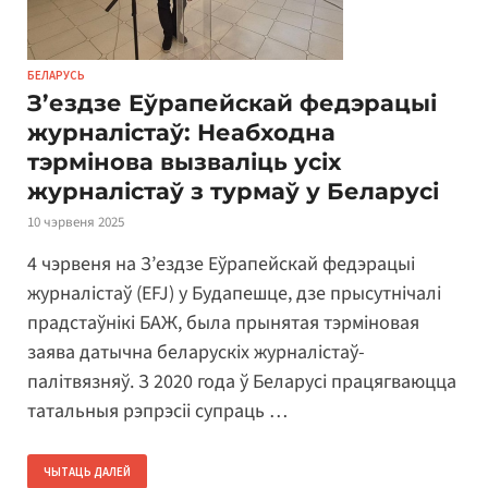
БЕЛАРУСЬ
З’ездзе Еўрапейскай федэрацыі
журналістаў: Неабходна
тэрмінова вызваліць усіх
журналістаў з турмаў у Беларусі
10 чэрвеня 2025
4 чэрвеня на З’ездзе Еўрапейскай федэрацыі
журналістаў (EFJ) у Будапешце, дзе прысутнічалі
прадстаўнікі БАЖ, была прынятая тэрміновая
заява датычна беларускіх журналістаў-
палітвязняў. З 2020 года ў Беларусі працягваюцца
татальныя рэпрэсіі супраць …
ЧЫТАЦЬ ДАЛЕЙ