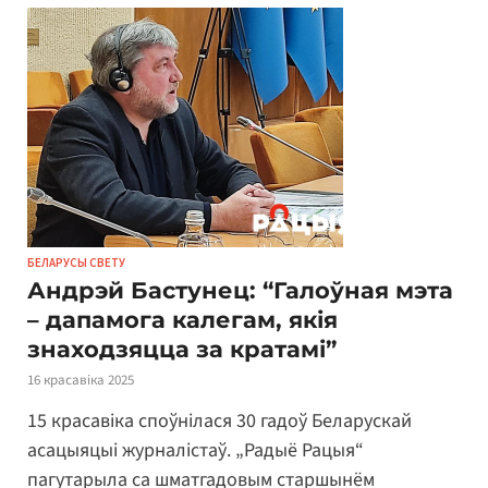
БЕЛАРУСЫ СВЕТУ
Андрэй Бастунец: “Галоўная мэта
– дапамога калегам, якія
знаходзяцца за кратамі”
16 красавіка 2025
15 красавіка споўнілася 30 гадоў Беларускай
асацыяцыі журналістаў. „Радыё Рацыя“
пагутарыла са шматгадовым старшынём