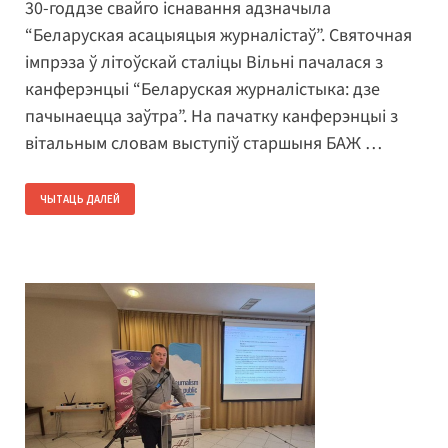
30-годдзе свайго існавання адзначыла
“Беларуская асацыяцыя журналістаў”. Святочная
імпрэза ў літоўскай сталіцы Вільні пачалася з
канферэнцыі “Беларуская журналістыка: дзе
пачынаецца заўтра”. На пачатку канферэнцыі з
вітальным словам выступіў старшыня БАЖ …
ЧЫТАЦЬ ДАЛЕЙ