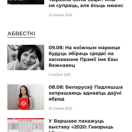
ня супраць, але ёсьць нюанс
16 ліпеня 2026
АБВЕСТКІ
09.08: На кніжным маркеце
будуць збіраць сродкі на
заснаванне Прэміі імя Евы
Вежнавец
3 жніўня 2026
08.08: Беларусаў Падляшша
запрашаюць аднавіць даўні
абрад
31 ліпеня 2026
У Варшаве пакажуць
выставу «2020: Гаворыць