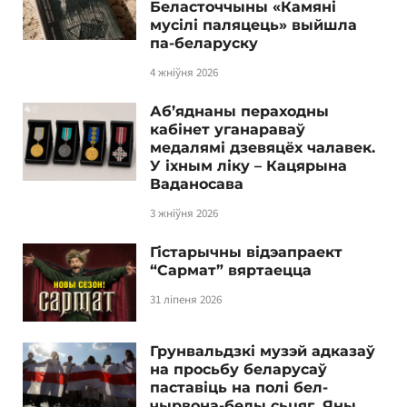
Беласточчыны «Камяні
мусілі паляцець» выйшла
па-беларуску
4 жніўня 2026
Аб’яднаны пераходны
кабінет уганараваў
медалямі дзевяцёх чалавек.
У іхным ліку – Кацярына
Ваданосава
3 жніўня 2026
Гістарычны відэапраект
“Сармат” вяртаецца
31 ліпеня 2026
Грунвальдзкі музэй адказаў
на просьбу беларусаў
паставіць на полі бел-
чырвона-белы сьцяг. Яны