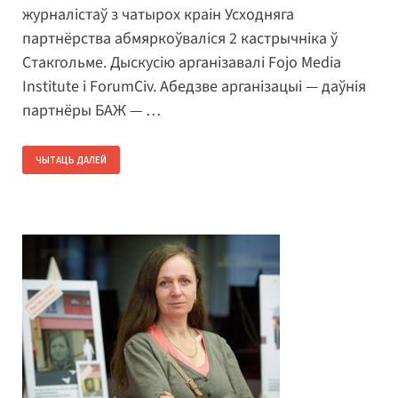
журналістаў з чатырох краін Усходняга
партнёрства абмяркоўваліся 2 кастрычніка ў
Стакгольме. Дыскусію арганізавалі Fojo Media
Institute і ForumCiv. Абедзве арганізацыі — даўнія
партнёры БАЖ — …
ЧЫТАЦЬ ДАЛЕЙ