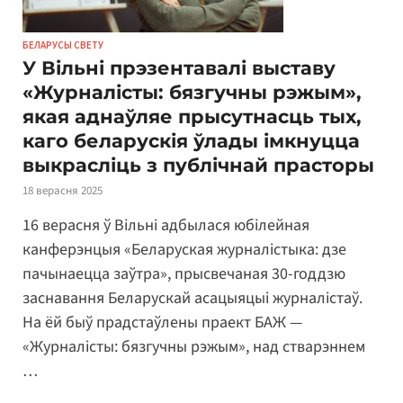
БЕЛАРУСЫ СВЕТУ
У Вільні прэзентавалі выставу
«Журналісты: бязгучны рэжым»,
якая аднаўляе прысутнасць тых,
каго беларускія ўлады імкнуцца
выкрасліць з публічнай прасторы
18 верасня 2025
16 верасня ў Вільні адбылася юбілейная
канферэнцыя «Беларуская журналістыка: дзе
пачынаецца заўтра», прысвечаная 30-годдзю
заснавання Беларускай асацыяцыі журналістаў.
На ёй быў прадстаўлены праект БАЖ —
«Журналісты: бязгучны рэжым», над стварэннем
…