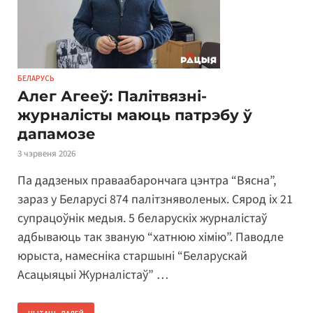
БЕЛАРУСЬ
Алег Агееў: Палітвязні-
журналісты маюць патрэбу ў
дапамозе
3 чэрвеня 2026
Па дадзеных праваабарончага цэнтра “Вясна”,
зараз у Беларусі 874 палітзняволеных. Сярод іх 21
супрацоўнік медыя. 5 беларускіх журналістаў
адбываюць так званую “хатнюю хімію”. Паводле
юрыста, намесніка старшыні “Беларускай
Асацыяцыі Журналістаў” …