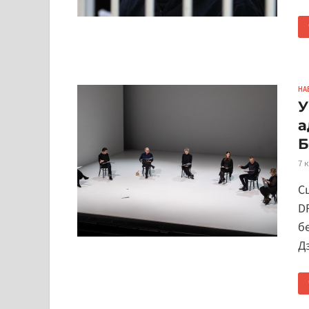
НА
У
а
Б
7 
С
D
б
Д