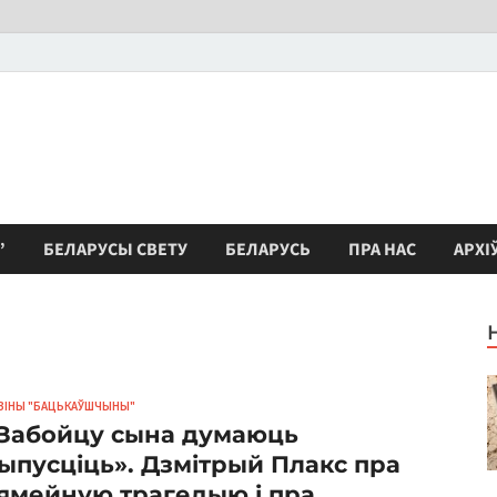
”
БЕЛАРУСЫ СВЕТУ
БЕЛАРУСЬ
ПРА НАС
АРХІ
ВІНЫ "БАЦЬКАЎШЧЫНЫ"
Забойцу сына думаюць
ыпусціць». Дзмітрый Плакс пра
ямейную трагедыю і пра