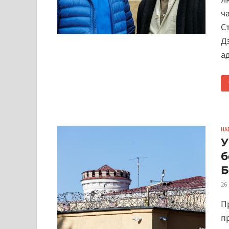
ч
С
Д
а
НА
У
б
Б
26
Пр
п