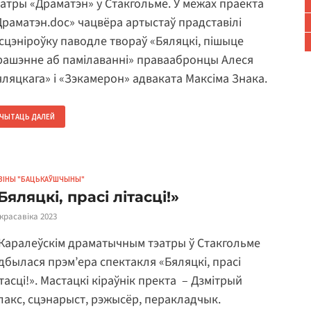
эатры «Драматэн» у Стакгольме. У межах праекта
Драматэн.doc» чацвёра артыстаў прадставілі
нсцэніроўку паводле твораў «Бяляцкі, пішыце
рашэнне аб памілаванні» праваабронцы Алеся
яляцкага» і «Зэкамерон» адваката Максіма Знака.
ЧЫТАЦЬ ДАЛЕЙ
ВІНЫ "БАЦЬКАЎШЧЫНЫ"
Бяляцкі, прасі літасці!»
 красавіка 2023
 Каралеўскім драматычным тэатры ў Стакгольме
дбылася прэм’ера спектакля «Бяляцкі, прасі
тасці!». Мастацкі кіраўнік пректа – Дзмітрый
лакс, сцэнарыст, рэжысёр, перакладчык.