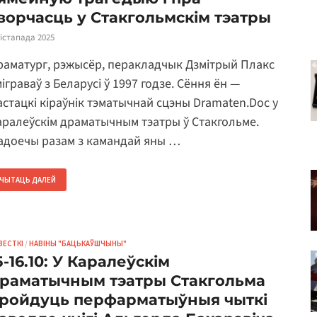
ворчасць у Стакгольмскім тэатры
лістапада 2025
раматург, рэжысёр, перакладчык Дзмітрый Плакс
іграваў з Беларусі ў 1997 годзе. Сёння ён —
астацкі кіраўнік тэматычнай сцэны Dramaten.Doc у
аралеўскім драматычным тэатры ў Стакгольме.
адоечы разам з камандай яны …
ЧЫТАЦЬ ДАЛЕЙ
ВЕСТКІ
/
НАВІНЫ "БАЦЬКАЎШЧЫНЫ"
5-16.10: У Каралеўскім
раматычным тэатры Стакгольма
ройдуць перфарматыўныя чыткі