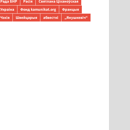
Рада БНР
Расія
Святлана Ціханоўская
Украіна
Фонд kamunikat.org
Францыя
Чэхія
Швейцарыя
абвесткі
„Янушкевіч“