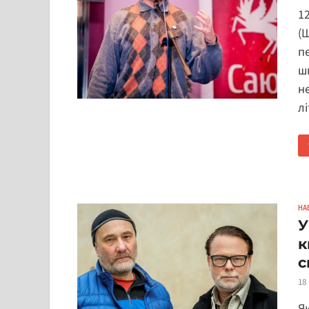
1
(
п
ш
н
л
НА
У
к
с
18
Я