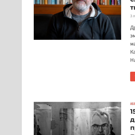
т
3 
Д
эм
м
К
Н
АБ
1
д
п