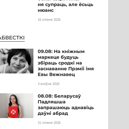
ня супраць, але ёсьць
нюанс
16 ліпеня 2026
АБВЕСТКІ
09.08: На кніжным
маркеце будуць
збіраць сродкі на
заснаванне Прэміі імя
Евы Вежнавец
3 жніўня 2026
08.08: Беларусаў
Падляшша
запрашаюць аднавіць
даўні абрад
31 ліпеня 2026