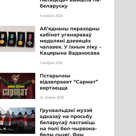
беларуску
4 жніўня 2026
Аб’яднаны пераходны
кабінет уганараваў
медалямі дзевяцёх
чалавек. У іхным ліку –
Кацярына Ваданосава
3 жніўня 2026
Гістарычны
відэапраект “Сармат”
вяртаецца
31 ліпеня 2026
Грунвальдзкі музэй
адказаў на просьбу
беларусаў паставіць
на полі бел-чырвона-
белы сьцяг. Яны