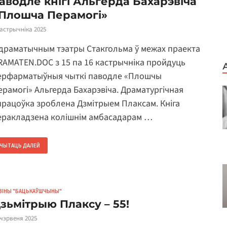
аводле кнігі Альгерда Бахарэвіча
Плошча Перамогі»
кастрычніка 2025
 драматычным тэатры Стакгольма ў межах праекта
RAMATEN.DOC з 15 па 16 кастрычніка пройдуць
ерфарматыўныя чыткі паводле «Плошчы
ерамогі» Альгерда Бахарэвіча. Драматургічная
працоўка зроблена Дзмітрыем Плаксам. Кніга
еракладзена колішнім амбасадарам …
ЧЫТАЦЬ ДАЛЕЙ
ВІНЫ "БАЦЬКАЎШЧЫНЫ"
зьмітрыю Плаксу – 55!
 чэрвеня 2025