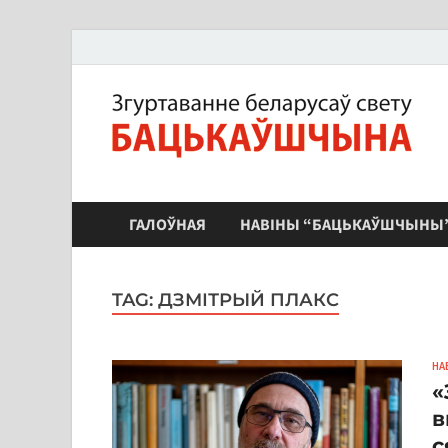
ЗБС "Бацькаўшчына"
ГАЛОЎНАЯ
НАВІНЫ “БАЦЬКАЎШЧЫНЫ
TAG:
ДЗМІТРЫЙ ПЛАКС
НА
«
в
с