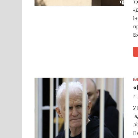
т
«
і
п
Б
НА
«
21
У
а
лі
П