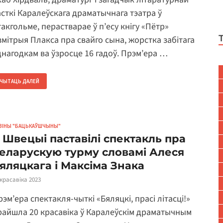
асткі Каралеўскага драматычнага тэатра ў
такгольме, перастварае ў п’есу кнігу «Пётр»
змітрыя Плакса пра свайго сына, жорстка забітага
днагодкам ва ўзросце 16 гадоў. Прэм’ера …
ЧЫТАЦЬ ДАЛЕЙ
ВІНЫ "БАЦЬКАЎШЧЫНЫ"
 Швецыі паставілі спектакль пра
еларускую турму словамі Алеся
яляцкага і Максіма Знака
 красавіка 2023
эм’ера спектакля-чыткі «Бяляцкі, прасі літасці!»
райшла 20 красавіка ў Каралеўскім драматычным