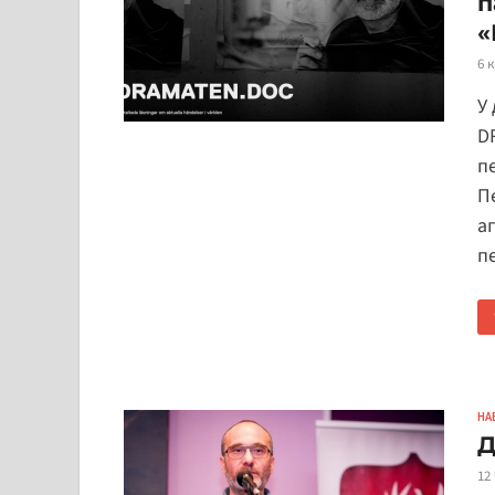
п
«
6 
У
D
п
П
а
п
НА
Д
12