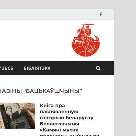
Ў ЗБСБ
БІБЛІЯТЭКА
НАВІНЫ “БАЦЬКАЎШЧЫНЫ”
Кніга пра
пасляваенную
гісторыю беларусаў
Беласточчыны
«Камяні мусілі
паляцець» выйшла па-