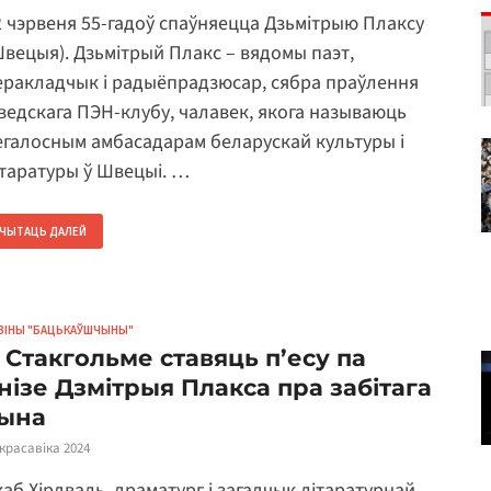
2 чэрвеня 55-гадоў спаўняецца Дзьмітрыю Плаксу
Швецыя). Дзьмітрый Плакс – вядомы паэт,
еракладчык і радыёпрадзюсар, сябра праўлення
ведскага ПЭН-клубу, чалавек, якога называюць
егалосным амбасадарам беларускай культуры і
ітаратуры ў Швецыі. …
ЧЫТАЦЬ ДАЛЕЙ
ВІНЫ "БАЦЬКАЎШЧЫНЫ"
 Стакгольме ставяць п’есу па
нізе Дзмітрыя Плакса пра забітага
ына
 красавіка 2024
каб Хірдваль, драматург і загадчык літаратурнай