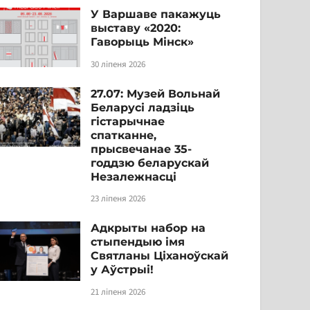
У Варшаве пакажуць
выставу «2020:
Гаворыць Мінск»
30 ліпеня 2026
27.07: Музей Вольнай
Беларусі ладзіць
гістарычнае
спатканне,
прысвечанае 35-
годдзю беларускай
Незалежнасці
23 ліпеня 2026
Адкрыты набор на
стыпендыю імя
Святланы Ціханоўскай
у Аўстрыі!
21 ліпеня 2026