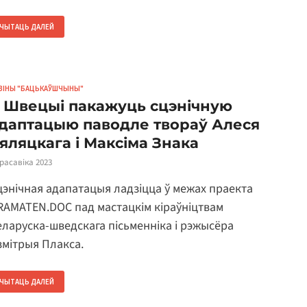
ЧЫТАЦЬ ДАЛЕЙ
ВІНЫ "БАЦЬКАЎШЧЫНЫ"
 Швецыі пакажуць сцэнічную
даптацыю паводле твораў Алеся
яляцкага і Максіма Знака
красавіка 2023
цэнічная адапатацыя ладзіцца ў межах праекта
RAMATEN.DOC пад мастацкім кіраўніцтвам
еларуска-шведскага пісьменніка і рэжысёра
змітрыя Плакса.
ЧЫТАЦЬ ДАЛЕЙ