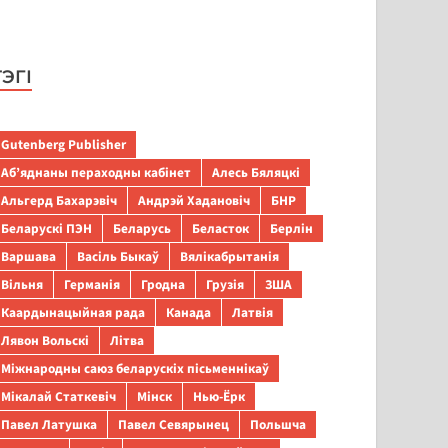
ТЭГІ
Gutenberg Publisher
Аб’яднаны пераходны кабінет
Алесь Бяляцкі
Альгерд Бахарэвіч
Андрэй Хадановіч
БНР
Беларускі ПЭН
Беларусь
Беласток
Берлін
Варшава
Васіль Быкаў
Вялікабрытанія
Вільня
Германія
Гродна
Грузія
ЗША
Каардынацыйная рада
Канада
Латвія
Лявон Вольскі
Літва
Міжнародны саюз беларускіх пісьменнікаў
Мікалай Статкевіч
Мінск
Нью-Ёрк
Павел Латушка
Павел Севярынец
Польшча