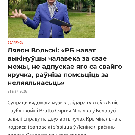
БЕЛАРУСЬ
Лявон Вольскі: «РБ нават
выкінуўшы чалавека за свае
межы, не адпускае яго са свайго
кручка, раўніва помсьціць за
неляяльнасьць»
21 мая 2026
Супраць вядомага музыкі, лідара гуртоў «Ляпіс
Трубяцкой» і Brutto Сяргея Міхалка ў Беларусі
завялі справу па двух артыкулах Крымінальнага
кодэкса і запрасілі з’явіцца ў Ленінскі раённы