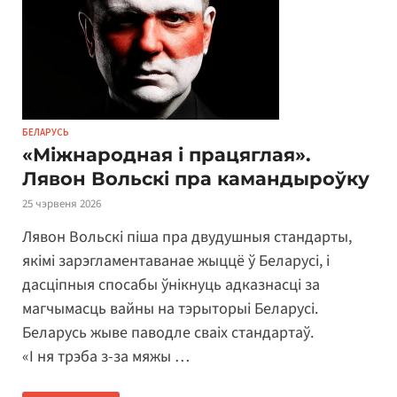
БЕЛАРУСЬ
«Міжнародная і працяглая».
Лявон Вольскі пра камандыроўку
25 чэрвеня 2026
Лявон Вольскі піша пра двудушныя стандарты,
якімі зарэгламентаванае жыццё ў Беларусі, і
дасціпныя спосабы ўнікнуць адказнасці за
магчымасць вайны на тэрыторыі Беларусі.
Беларусь жыве паводле сваіх стандартаў.
«І ня трэба з-за мяжы …