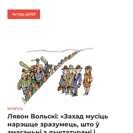
ЧЫТАЦЬ ДАЛЕЙ
БЕЛАРУСЬ
Лявон Вольскі: «Захад мусіць
нарэшце зразумець, што ў
змаганьні з дыктатурамі і