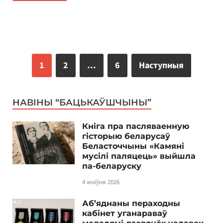
1
2
…
6
Наступныя
НАВІНЫ “БАЦЬКАЎШЧЫНЫ”
Кніга пра пасляваенную
гісторыю беларусаў
Беласточчыны «Камяні
мусілі паляцець» выйшла
па-беларуску
4 жніўня 2026
Аб’яднаны пераходны
кабінет уганараваў