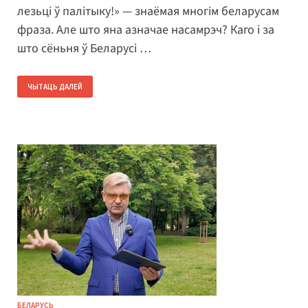
лезьці ў палітыку!» — знаёмая многім беларусам
фраза. Але што яна азначае насамрэч? Каго і за
што сёньня ў Беларусі …
ЧЫТАЦЬ ДАЛЕЙ
БЕЛАРУСЬ