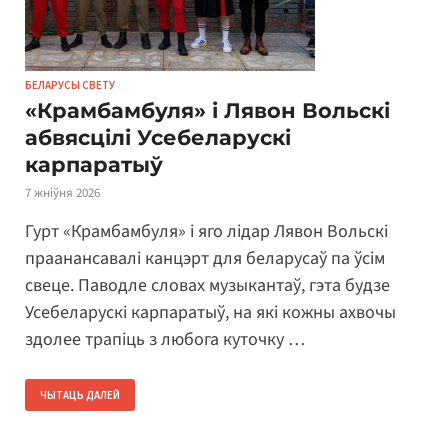
БЕЛАРУСЫ СВЕТУ
«Крамбамбуля» і Лявон Вольскі
абвясцілі Усебеларускі
карпаратыў
7 жніўня 2026
Гурт «Крамбамбуля» і яго лідар Лявон Вольскі
праанансавалі канцэрт для беларусаў па ўсім
свеце. Паводле словах музыкантаў, гэта будзе
Усебеларускі карпаратыў, на які кожны ахвочы
здолее трапіць з любога куточку …
ЧЫТАЦЬ ДАЛЕЙ