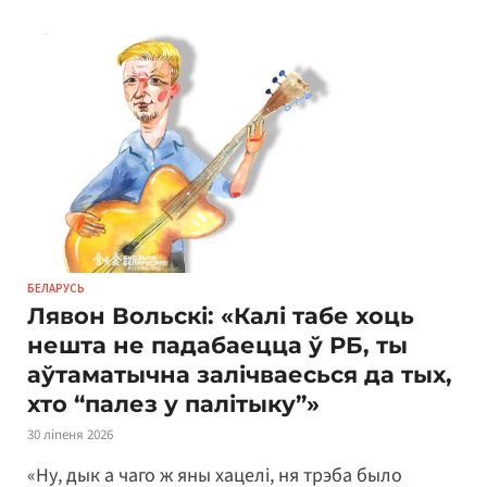
БЕЛАРУСЬ
Лявон Вольскі: «Калі табе хоць
нешта не падабаецца ў РБ, ты
аўтаматычна залічваесься да тых,
хто “палез у палітыку”»
30 ліпеня 2026
«Ну, дык а чаго ж яны хацелі, ня трэба было