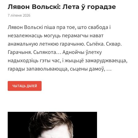
Лявон Вольскі: Лета ў горадзе
7 ліпеня 2026
Лявон Вольскі піша пра тое, што свабода і
незалежнасць могуць перамагчы нават
анамальную летнюю гарачыню. Сьпёка. Сквар.
Гарачыня. Сьпякота… Аднойчы ўлетку
надыходзіць гэты час, і жыцьцё замаруджваецца,
гарады запавольваюцца, сьцены дамоў, …
ЧЫТАЦЬ ДАЛЕЙ