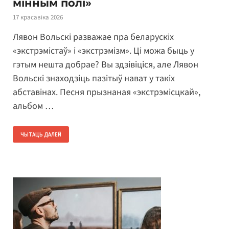
мінным полі»
17 красавіка 2026
Лявон Вольскі разважае пра беларускіх
«экстрэмістаў» і «экстрэмізм». Ці можа быць у
гэтым нешта добрае? Вы здзівіціся, але Лявон
Вольскі знаходзіць пазітыў нават у такіх
абставінах. Песня прызнаная «экстрэмісцкай»,
альбом …
ЧЫТАЦЬ ДАЛЕЙ