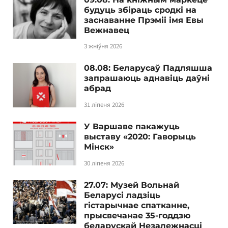
будуць збіраць сродкі на
заснаванне Прэміі імя Евы
Вежнавец
3 жніўня 2026
08.08: Беларусаў Падляшша
запрашаюць аднавіць даўні
абрад
31 ліпеня 2026
У Варшаве пакажуць
выставу «2020: Гаворыць
Мінск»
30 ліпеня 2026
27.07: Музей Вольнай
Беларусі ладзіць
гістарычнае спатканне,
прысвечанае 35-годдзю
беларускай Незалежнасці