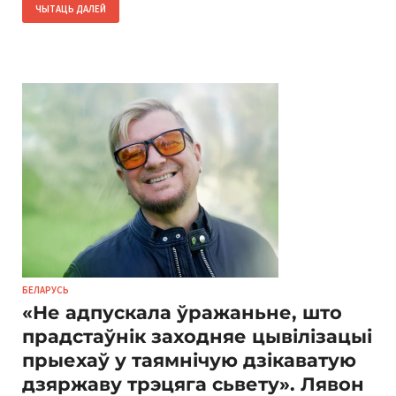
ЧЫТАЦЬ ДАЛЕЙ
БЕЛАРУСЬ
«Не адпускала ўражаньне, што
прадстаўнік заходняе цывілізацыі
прыехаў у таямнічую дзікаватую
дзяржаву трэцяга сьвету». Лявон