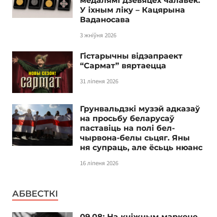
медалямі дзевяцёх чалавек.
У іхным ліку – Кацярына
Ваданосава
3 жніўня 2026
Гістарычны відэапраект
“Сармат” вяртаецца
31 ліпеня 2026
Грунвальдзкі музэй адказаў
на просьбу беларусаў
паставіць на полі бел-
чырвона-белы сьцяг. Яны
ня супраць, але ёсьць нюанс
16 ліпеня 2026
АБВЕСТКІ
09.08: На кніжным маркеце