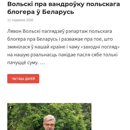
Вольскі пра вандроўку польскага
блогера ў Беларусь
11 чэрвеня 2026
Лявон Вольскі паглядзеў рэпартаж польскага
блогера пра Беларусь і разважае пра тое, што
змянілася ў нашай краіне і чаму «заходні погляд»
на нашую рэальнасць пакідае пасля сябе толькі
пачуццё суму. …
ЧЫТАЦЬ ДАЛЕЙ