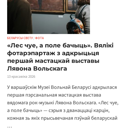
БЕЛАРУСЫ СВЕТУ
/
ФОТА
«Лес чуе, а поле бачыць». Вялікі
фотарэпартаж з адкрыцьця
першай мастацкай выставы
Лявона Вольскага
13 красавіка 2026
У варшаўскім Музеі Вольнай Беларусі адкрылася
першая пэрсанальная мастацкая выстава
вядомага рок-музыкі Лявона Вольскага. «Лес чуе,
а поле бачыць» — сэрыя з дванаццаці карцін,
кожная зь якіх прысьвечаная пэўнай беларускай
…