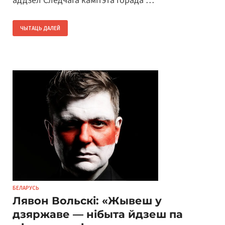
аддзел Следчага камітэта горада …
ЧЫТАЦЬ ДАЛЕЙ
БЕЛАРУСЬ
Лявон Вольскі: «Жывеш у
дзяржаве — нібыта йдзеш па