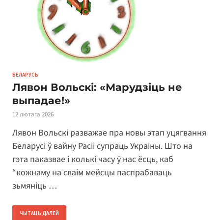
БЕЛАРУСЬ
Лявон Вольскі: «Марудзіць не
выпадае!»
12 лютага 2026
Лявон Вольскі разважае пра новы этап уцягвання
Беларусі ў вайну Расіі супраць Украіны. Што на
гэта паказвае і колькі часу ў нас ёсць, каб
“кожнаму на сваім мейсцы паспрабаваць
зьмяніць …
ЧЫТАЦЬ ДАЛЕЙ