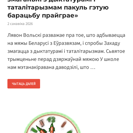
таталітарызмам пакуль гэтую
барацьбу прайграе»
2 сакавіка 2026
Лявон Вольскі разважае пра тое, што адбываецца
на мяжы Беларусі з Еўразвязам, і спробы Захаду
змагацца з дыктатурамі і таталітарызмам. Сьвятое
трымценьне перад дзяржаўнай мяжою У школе
нам мэтанакіравана даводзілі, што …
ЧЫТАЦЬ ДАЛЕЙ