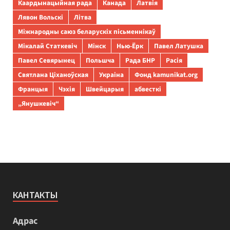
Каардынацыйная рада
Канада
Латвія
Лявон Вольскі
Літва
Міжнародны саюз беларускіх пісьменнікаў
Мікалай Статкевіч
Мінск
Нью-Ёрк
Павел Латушка
Павел Севярынец
Польшча
Рада БНР
Расія
Святлана Ціханоўская
Украіна
Фонд kamunikat.org
Францыя
Чэхія
Швейцарыя
абвесткі
„Янушкевіч“
КАНТАКТЫ
Адрас