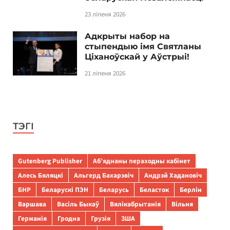
23 ліпеня 2026
Адкрыты набор на
стыпендыю імя Святланы
Ціханоўскай у Аўстрыі!
21 ліпеня 2026
ТЭГІ
Gutenberg Publisher
Аб’яднаны пераходны кабінет
Алесь Бяляцкі
Альгерд Бахарэвіч
Андрэй Хадановіч
БНР
Беларускі ПЭН
Беларусь
Беласток
Берлін
Варшава
Васіль Быкаў
Вялікабрытанія
Вільня
Германія
Гродна
Грузія
ЗША