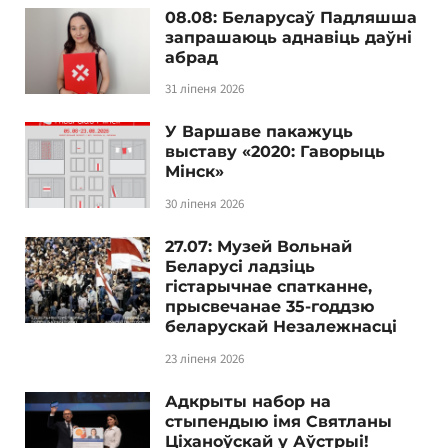
08.08: Беларусаў Падляшша
запрашаюць аднавіць даўні
абрад
31 ліпеня 2026
У Варшаве пакажуць
выставу «2020: Гаворыць
Мінск»
30 ліпеня 2026
27.07: Музей Вольнай
Беларусі ладзіць
гістарычнае спатканне,
прысвечанае 35-годдзю
беларускай Незалежнасці
23 ліпеня 2026
Адкрыты набор на
стыпендыю імя Святланы
Ціханоўскай у Аўстрыі!