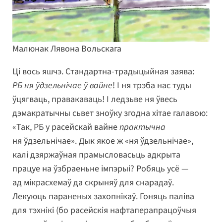
Малюнак Лявона Вольскага
Ці вось яшчэ. Стандартна-традыцыйная заява:
РБ ня ўдзельнічае ў вайне
! І ня трэба нас туды
ўцягваць, правакаваць! І ледзьве ня ўвесь
дэмакратычны сьвет зноўку згодна хітае галавою:
«Так, РБ у расейскай вайне
практычна
ня ўдзельнічае». Дык якое ж «ня ўдзельнічае»,
калі дзяржаўная прамысловасьць адкрыта
працуе на ўзбраеньне імпэрыі? Робяць усё —
ад мікрасхемаў да скрыняў для снарадаў.
Лекуюць параненых захопнікаў. Гоняць паліва
для тэхнікі (бо расейскія нафтаперапрацоўчыя