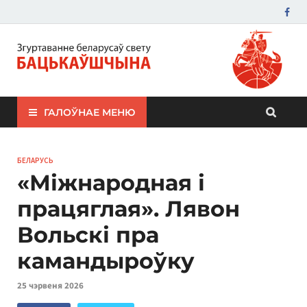
ЗБС "Бацькаўшчына"
ГАЛОЎНАЕ МЕНЮ
БЕЛАРУСЬ
«Міжнародная і
працяглая». Лявон
Вольскі пра
камандыроўку
25 чэрвеня 2026