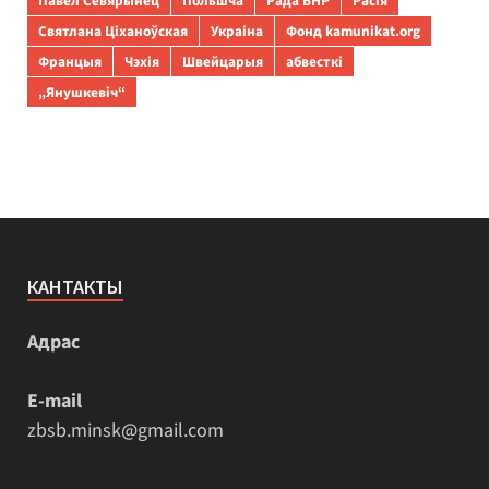
Павел Севярынец
Польшча
Рада БНР
Расія
Святлана Ціханоўская
Украіна
Фонд kamunikat.org
Францыя
Чэхія
Швейцарыя
абвесткі
„Янушкевіч“
КАНТАКТЫ
Адрас
E-mail
zbsb.minsk@gmail.com