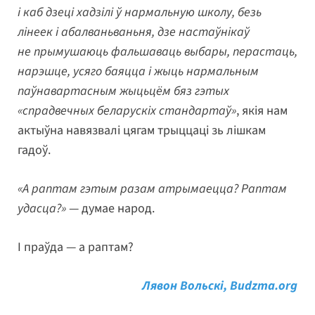
і каб дзеці хадзілі ў нармальную школу, безь
лінеек і абалваньваньня, дзе настаўнікаў
не прымушаюць фальшаваць выбары, перастаць,
нарэшце, усяго баяцца і жыць нармальным
паўнавартасным жыцьцём бяз гэтых
«спрадвечных беларускіх стандартаў»
, якія нам
актыўна навязвалі цягам трыццаці зь лішкам
гадоў.
«А раптам гэтым разам атрымаецца? Раптам
удасца?»
— думае народ.
І праўда — а раптам?
Лявон Вольскі, Budzma.org