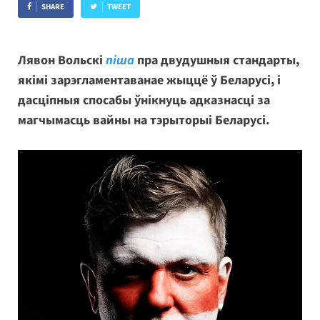
SHARE
TWEET
Лявон Вольскі
піша
пра двудушныя стандарты,
якімі зарэгламентаванае жыццё ў Беларусі, і
дасціпныя спосабы ўнікнуць адказнасці за
магчымасць вайны на тэрыторыі Беларусі.