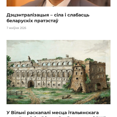
Дэцэнтралізацыя – сіла і слабасць
беларускіх пратэстаў
7 жніўня 2026
У Вільні раскапалі месца італьянскага