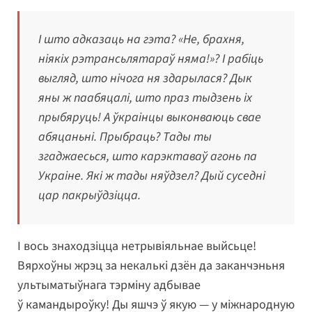
І што адказаць на гэта? «Не, брахня,
ніякіх рэтрансьлятараў няма!»? І рабіць
выгляд, што нічога ня здарылася? Дык
яны ж паабяцалі, што праз тыдзень іх
прыбяруць! А ўкраінцы выконваюць свае
абяцаньні. Прыбраць? Тады ты
згаджаесься, што карэктаваў агонь па
Украіне. Які ж тады няўдзел? Дый суседні
цар пакрыўдзіцца.
І вось знаходзіцца нетрывіяльнае выйсьце!
Вярхоўны жрэц за некалькі дзён да заканчэньня
ультыматыўнага тэрміну адбывае
ў камандыроўку! Ды яшчэ ў якую — у міжнародную