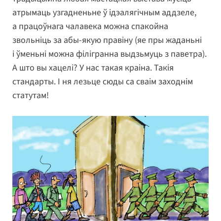
атрымаць узгадненьне ў ідэалягічным аддзеле,
а працоўнага чалавека можна спакойна
звольніць за абы-якую правіну (яе пры жаданьні
і ўменьні можна філігранна выдзьмуць з паветра).
А што вы хацелі? У нас такая краіна. Такія
стандарты. І ня лезьце сюды са сваім заходнім
статутам!