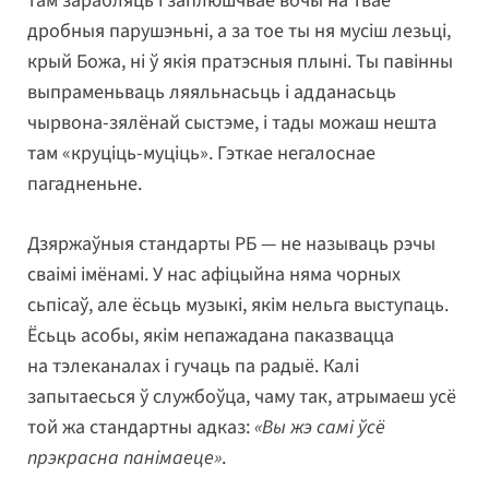
там зарабляць і заплюшчвае вочы на твае
дробныя парушэньні, а за тое ты ня мусіш лезьці,
крый Божа, ні ў якія пратэсныя плыні. Ты павінны
выпраменьваць ляяльнасьць і адданасьць
чырвона-зялёнай сыстэме, і тады можаш нешта
там «круціць-муціць». Гэткае негалоснае
пагадненьне.
Дзяржаўныя стандарты РБ — не называць рэчы
сваімі імёнамі. У нас афіцыйна няма чорных
сьпісаў, але ёсьць музыкі, якім нельга выступаць.
Ёсьць асобы, якім непажадана паказвацца
на тэлеканалах і гучаць па радыё. Калі
запытаесься ў службоўца, чаму так, атрымаеш усё
той жа стандартны адказ:
«Вы жэ самі ўсё
прэкрасна панімаеце»
.