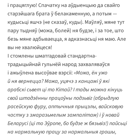
і працяглую! Спачатку на аўдыенцыю да свайго
старэйшага брата ў белакаменную, а потым —
кудысьці яшчэ (не сказаў, куды). Маўляў, мяне тут
пару тыдняў (можа, болей) ня будзе, і за тое, што
безь мяне адбываецца, я адказнасьці ня маю. Але
вы не хвалюйцеся!
І стомлены шматгадовай стандартна-
традыцыйнай гульнёй народ захваляваўся
і ажыўлена высоўвае вэрсіі:
«Можа, ён ужо
й ня вернецца? Можа, уцячэ з канцамі ў які
арабскі сьвет ці то Кітай? І тады можна кінуць
свой штодзённы працоўны подзьвіг (абрыдлую
расейскую фуру, аптычныя прыцэлы, вайсковую
частку з змаразьмелым зампалітам) і ў новай
Беларусі (ці то Эўропе, бо будзе ж бязьвіз!) пайсьці
на нармальную працу за нармальныя грошы,