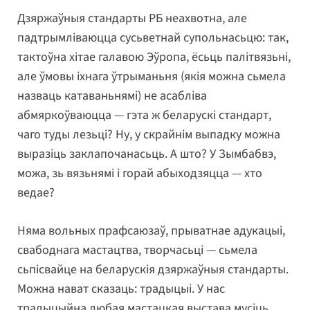
Дзяржаўныя стандарты РБ неахвотна, але
падтрымліваюцца сусьветнай супольнасьцю: так,
тактоўна хітае галавою Эўропа, ёсьць палітвязьні,
але ўмовы іхнага ўтрыманьня (якія можна сьмела
назваць катаваньнямі) не асабліва
абмяркоўваюцца — гэта ж беларускі стандарт,
чаго туды лезьці? Ну, у скрайнім выпадку можна
выразіць заклапочанасьць. А што? У Зымбабвэ,
можа, зь вязьнямі і горай абыходзяцца — хто
ведае?
Няма вольных прафсаюзаў, прыватнае адукацыі,
свабоднага мастацтва, творчасьці — сьмела
сьпісвайце на беларускія дзяржаўныя стандарты.
Можна нават сказаць: традыцыі. У нас
традыцыйна любая мастацкая выстава мусіць