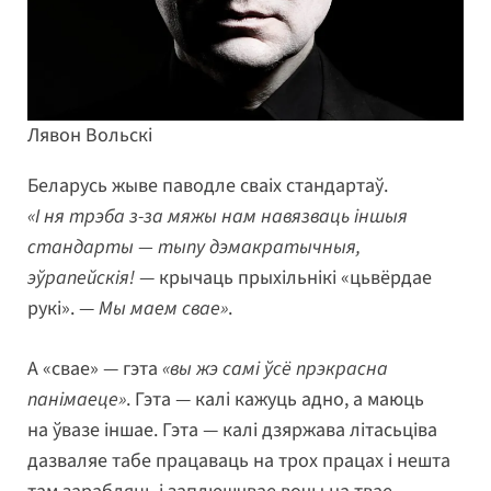
Лявон Вольскі
Беларусь жыве паводле сваіх стандартаў.
«І ня трэба з-за мяжы нам навязваць іншыя
стандарты — тыпу дэмакратычныя,
эўрапейскія!
— крычаць прыхільнікі «цьвёрдае
рукі». —
Мы маем свае»
.
А «свае» — гэта
«вы жэ самі ўсё прэкрасна
панімаеце»
. Гэта — калі кажуць адно, а маюць
на ўвазе іншае. Гэта — калі дзяржава літасьціва
дазваляе табе працаваць на трох працах і нешта