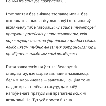
Бо
«вы жэ самі ўсё прэкрасна»
…
І тут раптам без аніякае эзопавае мовы, без
дыпляматычных завіхурваньняў і матляньняў-
віхляньняў табе гавораць:
«З вашае тэрыторыі
працуюць расейскія рэтрансьлятары, якія
карэктуюць агонь па ўкраінскіх гарадах і сёлах.
Альбо цягам тыдню вы гэтыя рэтрансьлятары
прыбіраеце, альбо мы самі прыбярэм»
.
Гэтая заява зусім ня ў стылі беларускіх
стандартаў, дзе шэрае звычайна называюць
белым, карычневае — залатым, і ісьціна тоне
на дне крышталёвага сасуду, да краёў
напоўненага пратухлымі прапагандысцкімі
штампамі. Не. Тут усё проста й ясна.