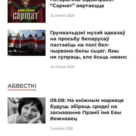
“Сармат” вяртаецца
31 ліпеня 2026
Грунвальдзкі музэй адказаў
на просьбу беларусаў
паставіць на полі бел-
чырвона-белы сьцяг. Яны
ня супраць, але ёсьць нюанс
16 ліпеня 2026
АБВЕСТКІ
09.08: На кніжным маркеце
будуць збіраць сродкі на
заснаванне Прэміі імя Евы
Вежнавец
3 жніўня 2026