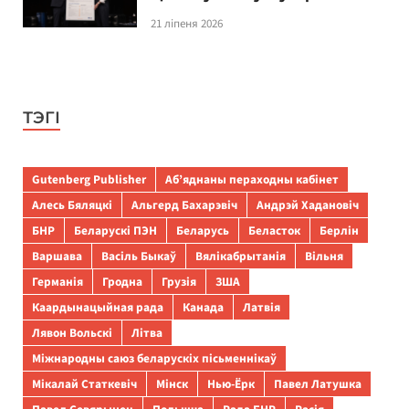
21 ліпеня 2026
ТЭГІ
Gutenberg Publisher
Аб’яднаны пераходны кабінет
Алесь Бяляцкі
Альгерд Бахарэвіч
Андрэй Хадановіч
БНР
Беларускі ПЭН
Беларусь
Беласток
Берлін
Варшава
Васіль Быкаў
Вялікабрытанія
Вільня
Германія
Гродна
Грузія
ЗША
Каардынацыйная рада
Канада
Латвія
Лявон Вольскі
Літва
Міжнародны саюз беларускіх пісьменнікаў
Мікалай Статкевіч
Мінск
Нью-Ёрк
Павел Латушка