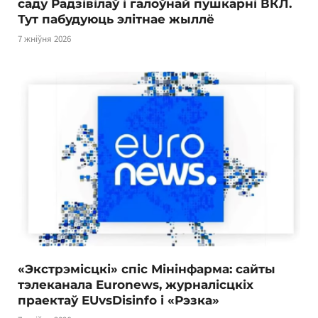
саду Радзівілаў і галоўнай пушкарні ВКЛ.
Тут пабудуюць элітнае жыллё
7 жніўня 2026
«Экстрэмісцкі» спіс Мінінфарма: сайты
тэлеканала Euronews, журналісцкіх
праектаў EUvsDisinfo і «Рэзка»