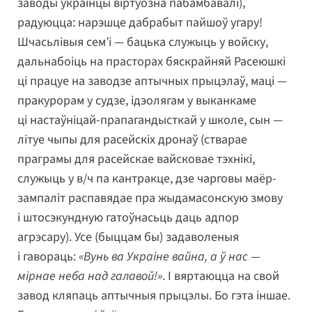
заводы ўкраінцы віртуозна пабамбавалі),
радуюцца: нарэшце дабрабыт пайшоў угару!
Шчасьлівыя сем’і — бацька служыць у войску,
дальнабоіць на прасторах бяскрайняй Расеюшкі
ці працуе на заводзе аптычных прыцэлаў, маці —
пракурорам у судзе, ідэолягам у выканкаме
ці настаўніцай-прапагандысткай у школе, сын —
літуе чыпы для расейскіх дронаў (стварае
праграмы для расейскае вайсковае тэхнікі,
служыць у в/ч па кантракце, дзе чарговы маёр-
зампаліт распавядае пра жыдамасонскую змову
і штосэкундную гатоўнасьць даць адпор
агрэсару). Усе (быццам бы) задаволеныя
і гавораць:
«Вунь ва Украіне вайна, а ў нас —
мірнае неба над галавой!»
. І вяртаюцца на свой
завод кляпаць аптычныя прыцэлы. Бо гэта іншае.