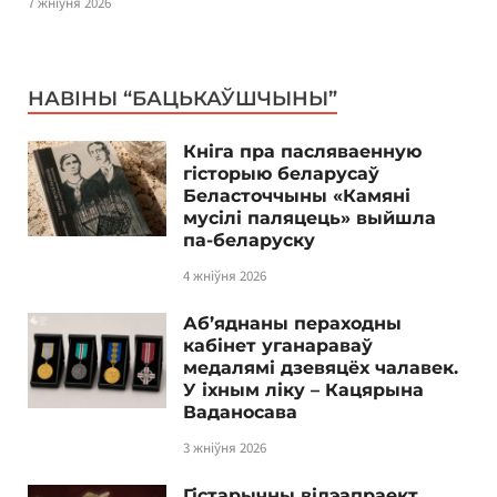
7 жніўня 2026
НАВІНЫ “БАЦЬКАЎШЧЫНЫ”
Кніга пра пасляваенную
гісторыю беларусаў
Беласточчыны «Камяні
мусілі паляцець» выйшла
па-беларуску
4 жніўня 2026
Аб’яднаны пераходны
кабінет уганараваў
медалямі дзевяцёх чалавек.
У іхным ліку – Кацярына
Ваданосава
3 жніўня 2026
Гістарычны відэапраект