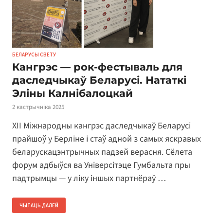
БЕЛАРУСЫ СВЕТУ
Кангрэс — рок-фестываль для
даследчыкаў Беларусі. Нататкі
Эліны Калнібалоцкай
2 кастрычніка 2025
XII Міжнародны кангрэс даследчыкаў Беларусі
прайшоў у Берліне і стаў адной з самых яскравых
беларускацэнтрычных падзей верасня. Сёлета
форум адбыўся ва Універсітэце Гумбальта пры
падтрымцы — у ліку іншых партнёраў …
ЧЫТАЦЬ ДАЛЕЙ