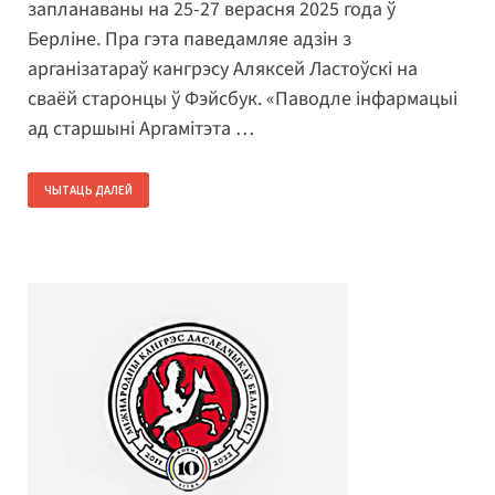
запланаваны на 25-27 верасня 2025 года ў
Берліне. Пра гэта паведамляе адзін з
арганізатараў кангрэсу Аляксей Ластоўскі на
сваёй старонцы ў Фэйсбук. «Паводле інфармацыі
ад старшыні Аргамітэта …
ЧЫТАЦЬ ДАЛЕЙ