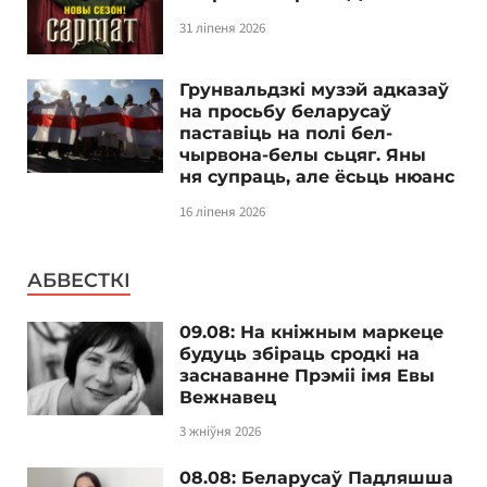
31 ліпеня 2026
Грунвальдзкі музэй адказаў
на просьбу беларусаў
паставіць на полі бел-
чырвона-белы сьцяг. Яны
ня супраць, але ёсьць нюанс
16 ліпеня 2026
АБВЕСТКІ
09.08: На кніжным маркеце
будуць збіраць сродкі на
заснаванне Прэміі імя Евы
Вежнавец
3 жніўня 2026
08.08: Беларусаў Падляшша