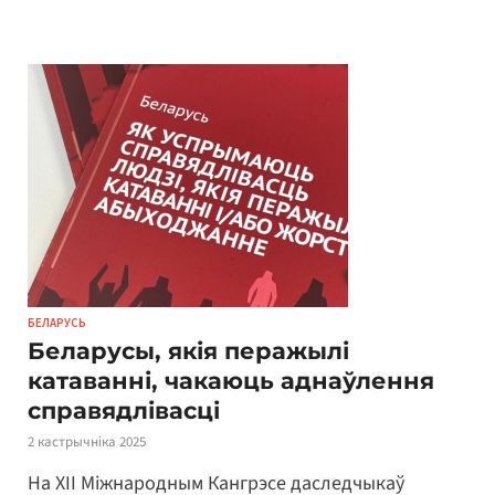
БЕЛАРУСЬ
Беларусы, якія перажылі
катаванні, чакаюць аднаўлення
справядлівасці
2 кастрычніка 2025
На ХІІ Міжнародным Кангрэсе даследчыкаў