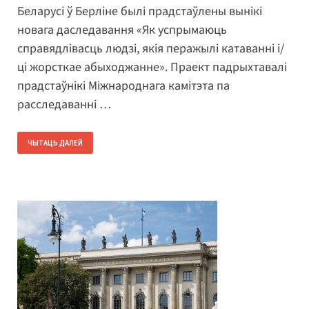
Беларусі ў Берліне былі прадстаўлены вынікі
новага даследавання «Як успрымаюць
справядлівасць людзі, якія перажылі катаванні і/
ці жорсткае абыходжанне». Праект падрыхтавалі
прадстаўнікі Міжнароднага камітэта па
расследаванні …
ЧЫТАЦЬ ДАЛЕЙ