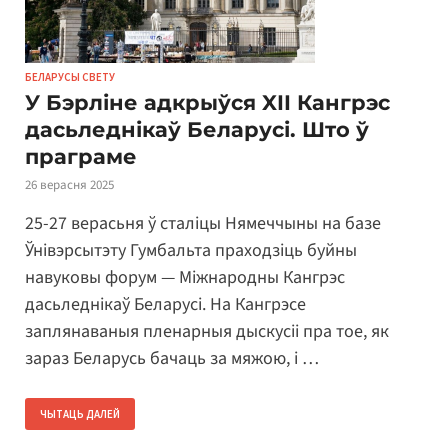
БЕЛАРУСЫ СВЕТУ
У Бэрліне адкрыўся XII Кангрэс
дасьледнікаў Беларусі. Што ў
праграме
26 верасня 2025
25-27 верасьня ў сталіцы Нямеччыны на базе
Ўнівэрсытэту Гумбальта праходзіць буйны
навуковы форум — Міжнародны Кангрэс
дасьледнікаў Беларусі. На Кангрэсе
заплянаваныя пленарныя дыскусіі пра тое, як
зараз Беларусь бачаць за мяжою, і …
ЧЫТАЦЬ ДАЛЕЙ