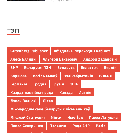
21 ліпеня 2026
ТЭГІ
Gutenberg Publisher
Аб’яднаны пераходны кабінет
Алесь Бяляцкі
Альгерд Бахарэвіч
Андрэй Хадановіч
БНР
Беларускі ПЭН
Беларусь
Беласток
Берлін
Варшава
Васіль Быкаў
Вялікабрытанія
Вільня
Германія
Гродна
Грузія
ЗША
Каардынацыйная рада
Канада
Латвія
Лявон Вольскі
Літва
Міжнародны саюз беларускіх пісьменнікаў
Мікалай Статкевіч
Мінск
Нью-Ёрк
Павел Латушка
Павел Севярынец
Польшча
Рада БНР
Расія