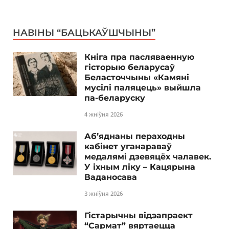
НАВІНЫ “БАЦЬКАЎШЧЫНЫ”
Кніга пра пасляваенную
гісторыю беларусаў
Беласточчыны «Камяні
мусілі паляцець» выйшла
па-беларуску
4 жніўня 2026
Аб’яднаны пераходны
кабінет уганараваў
медалямі дзевяцёх чалавек.
У іхным ліку – Кацярына
Ваданосава
3 жніўня 2026
Гістарычны відэапраект
“Сармат” вяртаецца