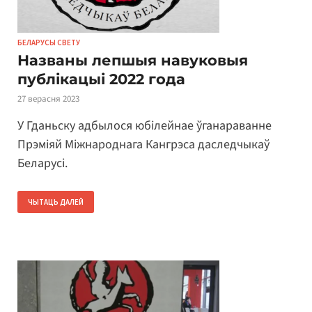
БЕЛАРУСЫ СВЕТУ
Названы лепшыя навуковыя
публікацыі 2022 года
27 верасня 2023
У Гданьску адбылося юбілейнае ўганараванне
Прэміяй Міжнароднага Кангрэса даследчыкаў
Беларусі.
ЧЫТАЦЬ ДАЛЕЙ