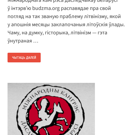
Міжнароднага кангрэса даследчыкаў Беларусі
ў інтэрв’ю budzma.org распавядае пра свой
погляд на так званую праблему літвінізму, якой
у апошнія месяцы заклапочаныя літоўскія ўлады.
Чаму, на думку, гісторыка, літвінізм — гэта
ўнутраная …
ЧЫТАЦЬ ДАЛЕЙ