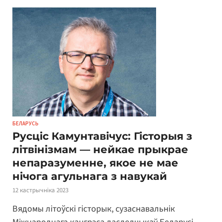
БЕЛАРУСЬ
Русціс Камунтавічус: Гісторыя з
літвінізмам — нейкае прыкрае
непаразуменне, якое не мае
нічога агульнага з навукай
12 кастрычніка 2023
Вядомы літоўскі гісторык, сузаснавальнік