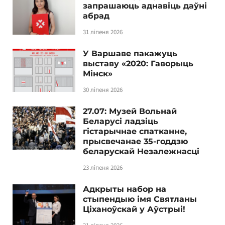
запрашаюць аднавіць даўні
абрад
31 ліпеня 2026
У Варшаве пакажуць
выставу «2020: Гаворыць
Мінск»
30 ліпеня 2026
27.07: Музей Вольнай
Беларусі ладзіць
гістарычнае спатканне,
прысвечанае 35-годдзю
беларускай Незалежнасці
23 ліпеня 2026
Адкрыты набор на
стыпендыю імя Святланы
Ціханоўскай у Аўстрыі!