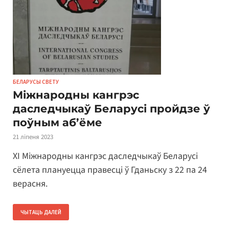
БЕЛАРУСЫ СВЕТУ
Міжнародны кангрэс
даследчыкаў Беларусі пройдзе ў
поўным аб’ёме
21 ліпеня 2023
XI Міжнародны кангрэс даследчыкаў Беларусі
сёлета плануецца правесці ў Гданьску з 22 па 24
верасня.
ЧЫТАЦЬ ДАЛЕЙ