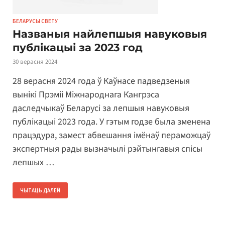
БЕЛАРУСЫ СВЕТУ
Названыя найлепшыя навуковыя
публікацыі за 2023 год
30 верасня 2024
28 верасня 2024 года ў Каўнасе падведзеныя
вынікі Прэміі Міжнароднага Кангрэса
даследчыкаў Беларусі за лепшыя навуковыя
публікацыі 2023 года. У гэтым годзе была зменена
працэдура, замест абвешання імёнаў пераможцаў
экспертныя рады вызначылі рэйтынгавыя спісы
лепшых …
ЧЫТАЦЬ ДАЛЕЙ