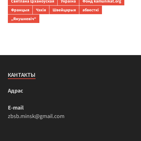
Святлана Ціханоўская
Украіна
Фонд kamunikat.org
Францыя
Чэхія
Швейцарыя
абвесткі
„Янушкевіч“
КАНТАКТЫ
Адрас
E-mail
zbsb.minsk@gmail.com