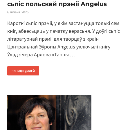
сьпіс польскай прэміі Angelus
6 ліпеня 2026
Кароткі сьпіс прэміі, у якім застануцца толькі сем
кніг, абвесьцяць у пачатку верасьня. У доўгі сьпіс
літаратурнай прэміі для творцаў з краін
Цэнтральнай Эўропы Angelus уключылі кнігу
Ўладзімера Арлова «Танцы …
ЧЫТАЦЬ ДАЛЕЙ