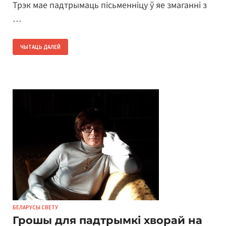
Трэк мае падтрымаць пісьменніцу ў яе змаганні з
…
ЧЫТАЦЬ ДАЛЕЙ
БЕЛАРУСЫ СВЕТУ
Грошы для падтрымкі хворай на