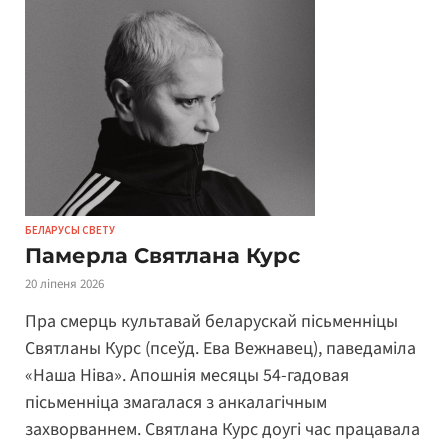
БЕЛАРУСЫ СВЕТУ
Памерла Святлана Курс
20 ліпеня 2026
Пра смерць культавай беларускай пісьменніцы
Святланы Курс (псеўд. Ева Вежнавец), паведаміла
«Наша Ніва». Апошнія месяцы 54-гадовая
пісьменніца змагалася з анкалагічным
захворваннем. Святлана Курс доугі час працавала