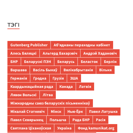
ТЭГІ
Gutenberg Publisher
Аб’яднаны пераходны кабінет
Алесь Бяляцкі
Альгерд Бахарэвіч
Андрэй Хадановіч
БНР
Беларускі ПЭН
Беларусь
Беласток
Берлін
Варшава
Васіль Быкаў
Вялікабрытанія
Вільня
Германія
Гродна
Грузія
ЗША
Каардынацыйная рада
Канада
Латвія
Лявон Вольскі
Літва
Міжнародны саюз беларускіх пісьменнікаў
Мікалай Статкевіч
Мінск
Нью-Ёрк
Павел Латушка
Павел Севярынец
Польшча
Рада БНР
Расія
Святлана Ціханоўская
Украіна
Фонд kamunikat.org