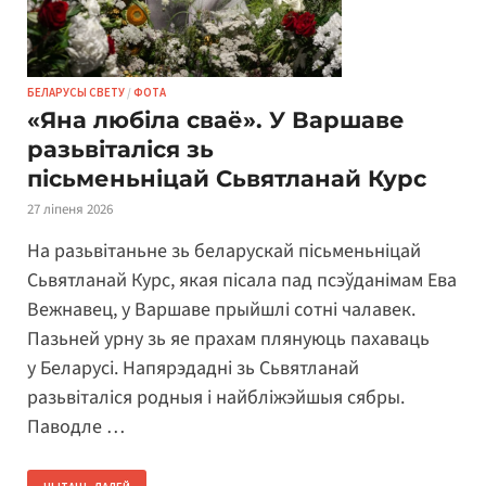
БЕЛАРУСЫ СВЕТУ
/
ФОТА
«Яна любіла сваё». У Варшаве
разьвіталіся зь
пісьменьніцай Сьвятланай Курс
27 ліпеня 2026
На разьвітаньне зь беларускай пісьменьніцай
Сьвятланай Курс, якая пісала пад псэўданімам Ева
Вежнавец, у Варшаве прыйшлі сотні чалавек.
Пазьней урну зь яе прахам плянуюць пахаваць
у Беларусі. Напярэдадні зь Сьвятланай
разьвіталіся родныя і найбліжэйшыя сябры.
Паводле …