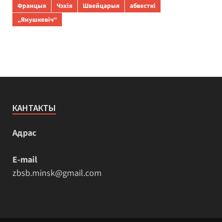
Францыя
Чэхія
Швейцарыя
абвесткі
„Янушкевіч“
КАНТАКТЫ
Адрас
E-mail
zbsb.minsk@gmail.com