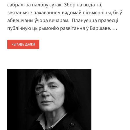
сабралі за палову сутак. Збор на выдаткі,
звязаныя з пахаваннем вядомай пісьменніцы, быў
абвешчаны ўчора вечарам. Плануецца правесці
публічную цырымонію развітання ў Варшаве. …
ЧЫТАЦЬ ДАЛЕЙ