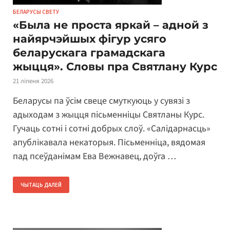
БЕЛАРУСЫ СВЕТУ
«Была не проста яркай – адной з
найярчэйшых фігур усяго
беларускага грамадскага
жыцця». Словы пра Святлану Курс
21 ліпеня 2026
Беларусы па ўсім свеце смуткуюць у сувязі з
адыходам з жыцця пісьменніцы Святланы Курс.
Гучаць сотні і сотні добрых слоў. «Салідарнасць»
апублікавала некаторыя. Пісьменніца, вядомая
пад псеўданімам Ева Вежнавец, доўга …
ЧЫТАЦЬ ДАЛЕЙ