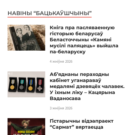
НАВІНЫ “БАЦЬКАЎШЧЫНЫ”
Кніга пра пасляваенную
гісторыю беларусаў
Беласточчыны «Камяні
мусілі паляцець» выйшла
па-беларуску
4 жніўня 2026
Аб’яднаны пераходны
кабінет уганараваў
медалямі дзевяцёх чалавек.
У іхным ліку – Кацярына
Ваданосава
3 жніўня 2026
Гістарычны відэапраект
“Сармат” вяртаецца