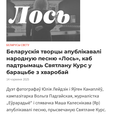
БЕЛАРУСЫ СВЕТУ
Беларускія творцы апублікавалі
народную песню «Лось», каб
падтрымаць Святлану Курс у
барацьбе з хваробай
14 чэрвеня 2025
Дуэт фатографаў Юлія Лейдзік і Яўген Канаплёў,
кампазітарка Вольга Падгайская, журналістка
„Еўрарадыё“ і спявачка Маша Калеснікава (Яр)
апублікавалі песню, прысвечаную Святлане Курс.