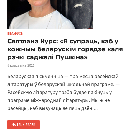
БЕЛАРУСЬ
Святлана Курс: «Я супраць, каб у
кожным беларускім горадзе каля
рэчкі саджалі Пушкіна»
8 красавіка 2026
Беларуская пісьменніца — пра месца расейскай
літаратуры ў беларускай школьнай праграме. —
Расейскую літаратуру трэба будзе пакінуць у
праграме міжнароднай літаратуры. Мы ж не
расейцы, каб вывучаць яе пяць дзён …
ЧЫТАЦЬ ДАЛЕЙ