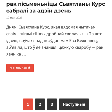
рак пісьменьніцы Сьвятланы Курс
сабралі за адзін дзень
19 мая 2025
Днямі Сьвятлана Курс, якая вядомая чытачам
сваімі кнігамі «Шлях дробнай сволачы» і «Па што
ідзеш, воўча?» пад псэўданімам Ева Вежнавец,
аб’явіла, што ў яе знайшлі цяжкую хваробу — рак
яечніка …
ЧЫТАЦЬ ДАЛЕЙ
1
2
3
Наступныя