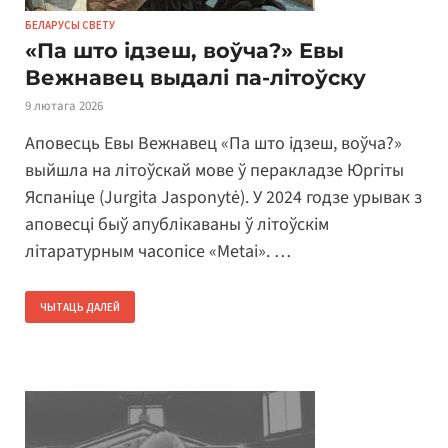
БЕЛАРУСЫ СВЕТУ
«Па што ідзеш, воўча?» Евы
Вежнавец выдалі па-літоўску
9 лютага 2026
Аповесць Евы Вежнавец «Па што ідзеш, воўча?»
выйшла на літоўскай мове ў перакладзе Юргіты
Яспаніце (Jurgita Jasponytė). У 2024 годзе урывак з
аповесці быў апублікаваны ў літоўскім
літаратурным часопісе «Metai». …
ЧЫТАЦЬ ДАЛЕЙ