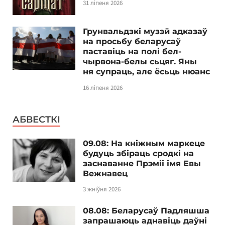
31 ліпеня 2026
Грунвальдзкі музэй адказаў
на просьбу беларусаў
паставіць на полі бел-
чырвона-белы сьцяг. Яны
ня супраць, але ёсьць нюанс
16 ліпеня 2026
АБВЕСТКІ
09.08: На кніжным маркеце
будуць збіраць сродкі на
заснаванне Прэміі імя Евы
Вежнавец
3 жніўня 2026
08.08: Беларусаў Падляшша
запрашаюць аднавіць даўні