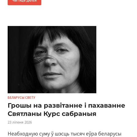
ЧЫТАЦЬ ДАЛЕЙ
БЕЛАРУСЫ СВЕТУ
Грошы на развітанне і пахаванне
Святланы Курс сабраныя
23 ліпеня 2026
Неабходную суму ў шэсць тысяч еўра беларусы