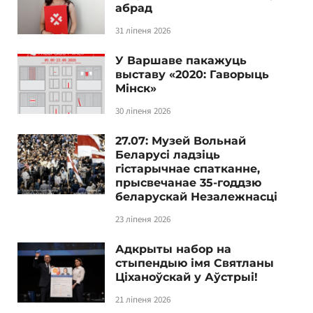
абрад
31 ліпеня 2026
У Варшаве пакажуць
выставу «2020: Гаворыць
Мінск»
30 ліпеня 2026
27.07: Музей Вольнай
Беларусі ладзіць
гістарычнае спатканне,
прысвечанае 35-годдзю
беларускай Незалежнасці
23 ліпеня 2026
Адкрыты набор на
стыпендыю імя Святланы
Ціханоўскай у Аўстрыі!
21 ліпеня 2026