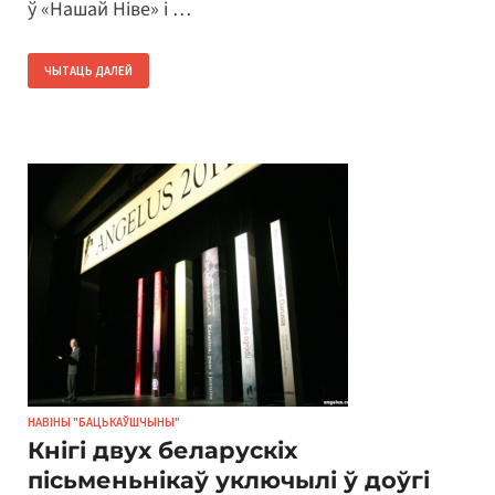
ў «Нашай Ніве» і …
ЧЫТАЦЬ ДАЛЕЙ
НАВІНЫ "БАЦЬКАЎШЧЫНЫ"
Кнігі двух беларускіх
пісьменьнікаў уключылі ў доўгі