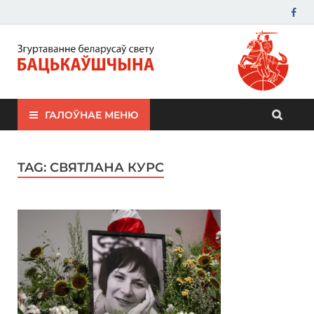
ЗБС "Бацькаўшчына"
ГАЛОЎНАЕ МЕНЮ
TAG:
СВЯТЛАНА КУРС