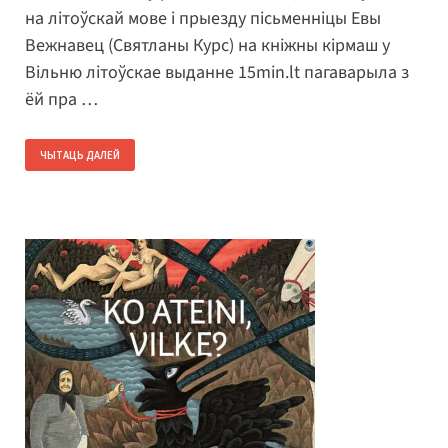
на літоўскай мове і прыезду пісьменніцы Евы
Вежнавец (Святланы Курс) на кніжны кірмаш у
Вільню літоўскае выданне 15min.lt пагаварыла з
ёй пра …
ЧЫТАЦЬ ДАЛЕЙ