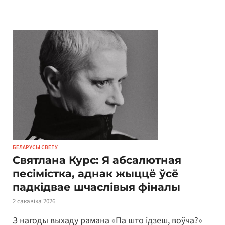
БЕЛАРУСЫ СВЕТУ
Святлана Курс: Я абсалютная
песімістка, аднак жыццё ўсё
падкідвае шчаслівыя фіналы
2 сакавіка 2026
З нагоды выхаду рамана «Па што ідзеш, воўча?»