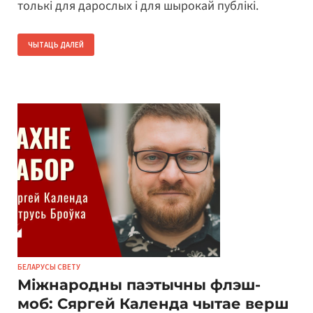
толькі для дарослых і для шырокай публікі.
ЧЫТАЦЬ ДАЛЕЙ
БЕЛАРУСЫ СВЕТУ
Міжнародны паэтычны флэш-
моб: Сяргей Календа чытае верш