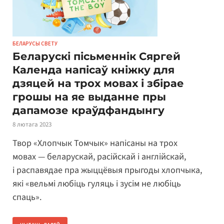
БЕЛАРУСЫ СВЕТУ
Беларускі пісьменнік Сяргей
Календа напісаў кніжку для
дзяцей на трох мовах і збірае
грошы на яе выданне пры
дапамозе краўдфандынгу
8 лютага 2023
Твор «Хлопчык Томчык» напісаны на трох
мовах — беларускай, расійскай і англійскай,
і распавядае пра жыццёвыя прыгоды хлопчыка,
які «вельмі любіць гуляць і зусім не любіць
спаць».