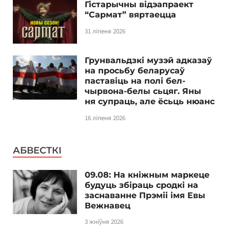
Гістарычны відэапраект
“Сармат” вяртаецца
31 ліпеня 2026
Грунвальдзкі музэй адказаў
на просьбу беларусаў
паставіць на полі бел-
чырвона-белы сьцяг. Яны
ня супраць, але ёсьць нюанс
16 ліпеня 2026
АБВЕСТКІ
09.08: На кніжным маркеце
будуць збіраць сродкі на
заснаванне Прэміі імя Евы
Вежнавец
3 жніўня 2026