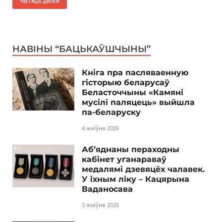
ЧЫТАЦЬ ДАЛЕЙ
НАВІНЫ “БАЦЬКАЎШЧЫНЫ”
Кніга пра пасляваенную
гісторыю беларусаў
Беласточчыны «Камяні
мусілі паляцець» выйшла
па-беларуску
4 жніўня 2026
Аб’яднаны пераходны
кабінет уганараваў
медалямі дзевяцёх чалавек.
У іхным ліку – Кацярына
Ваданосава
3 жніўня 2026