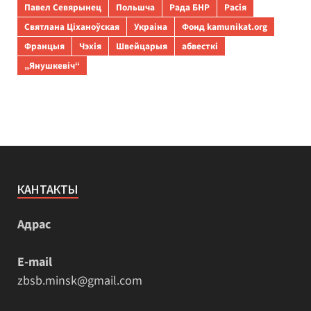
Павел Севярынец
Польшча
Рада БНР
Расія
Святлана Ціханоўская
Украіна
Фонд kamunikat.org
Францыя
Чэхія
Швейцарыя
абвесткі
„Янушкевіч“
КАНТАКТЫ
Адрас
E-mail
zbsb.minsk@gmail.com