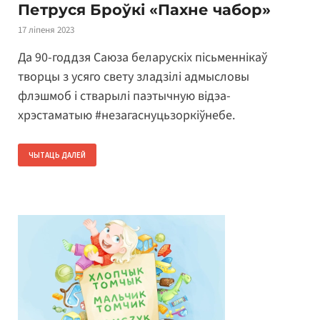
Петруся Броўкі «Пахне чабор»
17 ліпеня 2023
Да 90-годдзя Саюза беларускіх пісьменнікаў
творцы з усяго свету зладзілі адмысловы
флэшмоб і стварылі паэтычную відэа-
хрэстаматыю #незагаснуцьзоркіўнебе.
ЧЫТАЦЬ ДАЛЕЙ