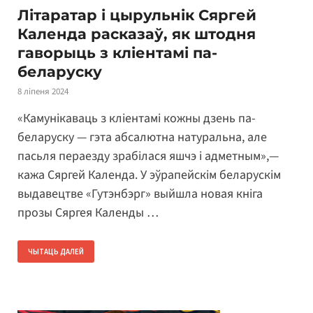
Літаратар і цырульнік Сяргей
Календа расказаў, як штодня
гаворыць з кліентамі па-
беларуску
8 ліпеня 2024
«Камунікаваць з кліентамі кожны дзень па-
беларуску — гэта абсалютна натуральна, але
пасьля пераезду зрабілася яшчэ і адметным»,—
кажа Сяргей Календа. У эўрапейскім беларускім
выдавецтве «Гутэнбэрг» выйшла новая кніга
прозы Сяргея Календы …
ЧЫТАЦЬ ДАЛЕЙ