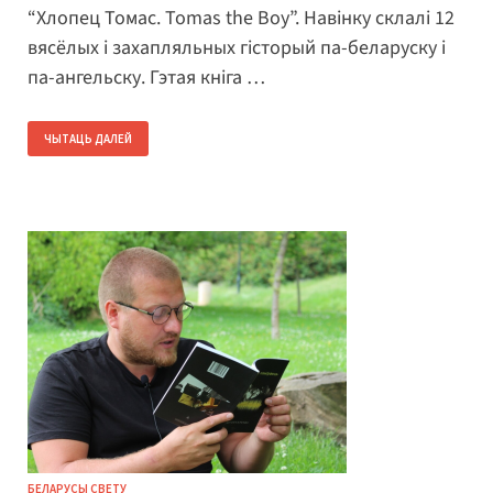
“Хлопец Томас. Tomas the Boy”. Навінку склалі 12
вясёлых і захапляльных гісторый па-беларуску і
па-ангельску. Гэтая кніга …
ЧЫТАЦЬ ДАЛЕЙ
БЕЛАРУСЫ СВЕТУ