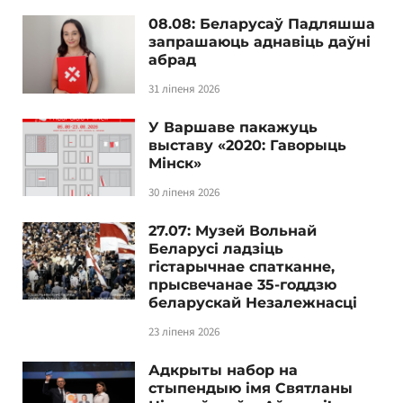
08.08: Беларусаў Падляшша
запрашаюць аднавіць даўні
абрад
31 ліпеня 2026
У Варшаве пакажуць
выставу «2020: Гаворыць
Мінск»
30 ліпеня 2026
27.07: Музей Вольнай
Беларусі ладзіць
гістарычнае спатканне,
прысвечанае 35-годдзю
беларускай Незалежнасці
23 ліпеня 2026
Адкрыты набор на
стыпендыю імя Святланы