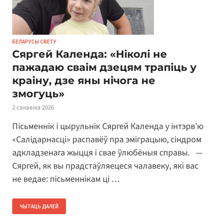
БЕЛАРУСЫ СВЕТУ
Сяргей Календа: «Ніколі не
пажадаю сваім дзецям трапіць у
краіну, дзе яны нічога не
змогуць»
2 сакавіка 2026
Пісьменнік і цырульнік Сяргей Календа у інтэрв’ю
«Салідарнасці» распавёў пра эміграцыю, сіндром
адкладзенага жыцця і свае ўлюбёныя справы. —
Сяргей, як вы прадстаўляецеся чалавеку, які вас
не ведае: пісьменнікам ці …
ЧЫТАЦЬ ДАЛЕЙ