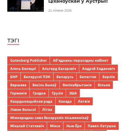
Ціханоўскай у Аўстрыі!
21 ліпеня 2026
ТЭГІ
Gutenberg Publisher
Аб’яднаны пераходны кабінет
Алесь Бяляцкі
Альгерд Бахарэвіч
Андрэй Хадановіч
БНР
Беларускі ПЭН
Беларусь
Беласток
Берлін
Варшава
Васіль Быкаў
Вялікабрытанія
Вільня
Германія
Гродна
Грузія
ЗША
Каардынацыйная рада
Канада
Латвія
Лявон Вольскі
Літва
Міжнародны саюз беларускіх пісьменнікаў
Мікалай Статкевіч
Мінск
Нью-Ёрк
Павел Латушка