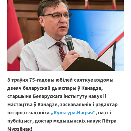
8 траўня 75-гадовы юбілей святкуе вядомы
дзеяч беларускай дыяспары ў Канадзе,
старшыня Беларускага інстытуту навукі і
мастацтва ў Канадзе, заснавальнік і рэдактар
інтэрнэт-часопіса
„Культура.Нацыя“
, паэт і
публіцыст, доктар медыцынскіх навук Пётра
Мурзёнак!