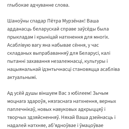
глыбокае адчуванне слова.
Шаноўны спадар Пётра Мурзёнак! Ваша
адданасць беларускай справе заўсёды была
прыкладам і крыніцай натхнення для многіх.
Асаблівую вагу яна набывае сёння, у час
складаных выпрабаванняў для Беларусі, калі
пытанні захавання незалежнасці, культуры і
нацыянальнай ідэнтычнасці становяцца асабліва
актуальнымі.
Ад усёй душы віншуем Вас з юбілеем! Зычым
моцнага здароўя, нязгаснага натхнення, верных
паплечнікаў, новых навуковых адкрыццяў і
творчых здзяйсненняў. Няхай Ваша дзейнасць і
надалей натхняе, аб’ядноўвае і ўмацоўвае