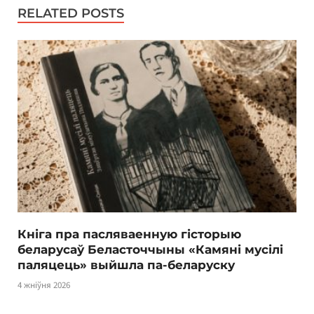
RELATED POSTS
Кніга пра пасляваенную гісторыю
беларусаў Беласточчыны «Камяні мусілі
паляцець» выйшла па-беларуску
4 жніўня 2026