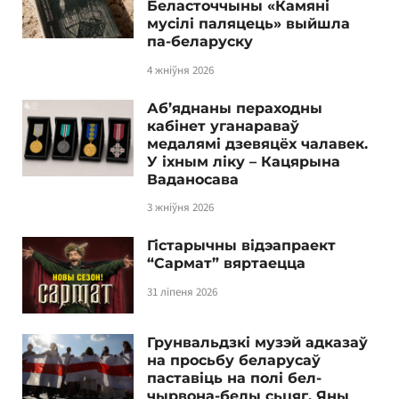
Беласточчыны «Камяні
мусілі паляцець» выйшла
па-беларуску
4 жніўня 2026
Аб’яднаны пераходны
кабінет уганараваў
медалямі дзевяцёх чалавек.
У іхным ліку – Кацярына
Ваданосава
3 жніўня 2026
Гістарычны відэапраект
“Сармат” вяртаецца
31 ліпеня 2026
Грунвальдзкі музэй адказаў
на просьбу беларусаў
паставіць на полі бел-
чырвона-белы сьцяг. Яны