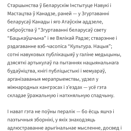
Старшынства ў Беларускім Інстытуце Навукі і
Мастацтва ў Канадзе, раней — у Згуртаванні
беларусаў Канады і яго Атаўскім аддзеле,
сяброўства ў “Згуртаванні беларусаў свету
“Бацькаўшчына” і яе Вялікай Радзе; стварэнне і
рэдагаванне вэб-часопіса “Культура. Нацыя”;
сотні навуковых публікацыяў у галіне медыцыны,
дзясяткі артыкулаў па пытаннях нацыянальнага
будаўніцтва, кнігі публіцыстыкі і мемуараў,
арганізаваныя мерапрыемствы, удзел у
міжнародных кангрэсах і з’ездах — усё гэта
складае ўражальную і натхняльную спадчыну.
І нават гэта не поўны пералік — бо ёсць яшчэ і
паэтычныя зборнікі, у якіх знаходзяць
адлюстраванне арыгінальнае мысленне, досвед і