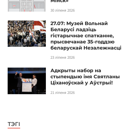
Мінск»
30 ліпеня 2026
27.07: Музей Вольнай
Беларусі ладзіць
гістарычнае спатканне,
прысвечанае 35-годдзю
беларускай Незалежнасці
23 ліпеня 2026
Адкрыты набор на
стыпендыю імя Святланы
Ціханоўскай у Аўстрыі!
21 ліпеня 2026
ТЭГІ