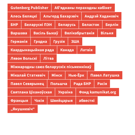
Gutenberg Publisher
Аб’яднаны пераходны кабінет
Алесь Бяляцкі
Альгерд Бахарэвіч
Андрэй Хадановіч
БНР
Беларускі ПЭН
Беларусь
Беласток
Берлін
Варшава
Васіль Быкаў
Вялікабрытанія
Вільня
Германія
Гродна
Грузія
ЗША
Каардынацыйная рада
Канада
Латвія
Лявон Вольскі
Літва
Міжнародны саюз беларускіх пісьменнікаў
Мікалай Статкевіч
Мінск
Нью-Ёрк
Павел Латушка
Павел Севярынец
Польшча
Рада БНР
Расія
Святлана Ціханоўская
Украіна
Фонд kamunikat.org
Францыя
Чэхія
Швейцарыя
абвесткі
„Янушкевіч“