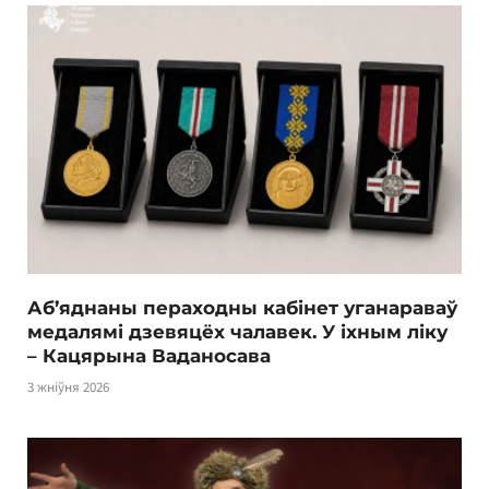
Аб’яднаны пераходны кабінет уганараваў
медалямі дзевяцёх чалавек. У іхным ліку
– Кацярына Ваданосава
3 жніўня 2026