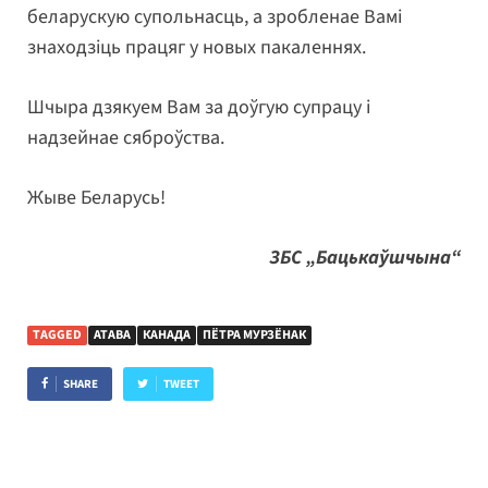
беларускую супольнасць, а зробленае Вамі
знаходзіць працяг у новых пакаленнях.
Шчыра дзякуем Вам за доўгую супрацу і
надзейнае сяброўства.
Жыве Беларусь!
ЗБС „Бацькаўшчына“
TAGGED
АТАВА
КАНАДА
ПЁТРА МУРЗЁНАК
SHARE
TWEET