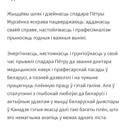
Жыццёвы шлях і дзейнасць спадара Пётры
Мурзёнка яскрава пацвярджаюць: адданасць
сваёй справе, настойлівасць і прафесіяналізм
прыносяць годныя і важныя вынікі.
Энергічнасць, нястомнасць і грунтоўнасць у свой
час прывялі спадара Пётру да звання доктара
медыцынскіх навук і прафесарскай пасады ў
Беларусі, а пазней дазволілі і на чужыне
працягнуць плённую працу ў гэтай галіне. Але ў
спалучэнні з глыбокай любоўю да Беларусі і
актыўным удзелам у жыцці беларускай дыяспары
ў Канадзе гэтыя якасці далі такі багаты плён, што
яго немагчыма ахапіць у межах аднаго ліста.