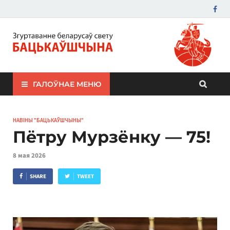
ЗБС "Бацькаўшчына"
ГАЛОЎНАЕ МЕНЮ
НАВІНЫ "БАЦЬКАЎШЧЫНЫ"
Пётру Мурзёнку — 75!
8 мая 2026
SHARE
TWEET