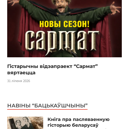
Гістарычны відэапраект “Сармат”
вяртаецца
31 ліпеня 2026
НАВІНЫ “БАЦЬКАЎШЧЫНЫ”
Кніга пра пасляваенную
гісторыю беларусаў