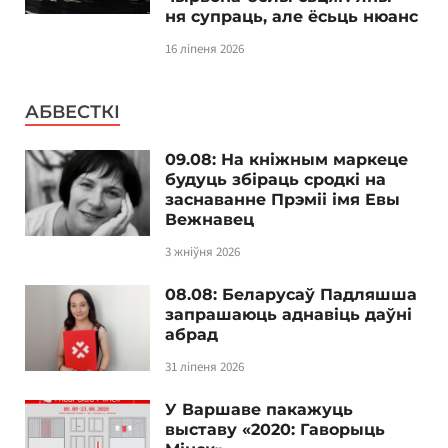
ня супраць, але ёсьць нюанс
16 ліпеня 2026
АБВЕСТКІ
09.08: На кніжным маркеце
будуць збіраць сродкі на
заснаванне Прэміі імя Евы
Вежнавец
3 жніўня 2026
08.08: Беларусаў Падляшша
запрашаюць аднавіць даўні
абрад
31 ліпеня 2026
У Варшаве пакажуць
выставу «2020: Гаворыць