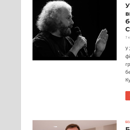
У
в
б
С
7 
У
ф
г
б
К
БЕ
Б