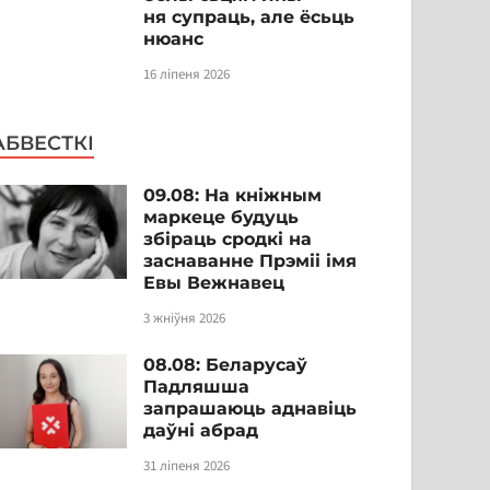
ня супраць, але ёсьць
нюанс
16 ліпеня 2026
АБВЕСТКІ
09.08: На кніжным
маркеце будуць
збіраць сродкі на
заснаванне Прэміі імя
Евы Вежнавец
3 жніўня 2026
08.08: Беларусаў
Падляшша
запрашаюць аднавіць
даўні абрад
31 ліпеня 2026