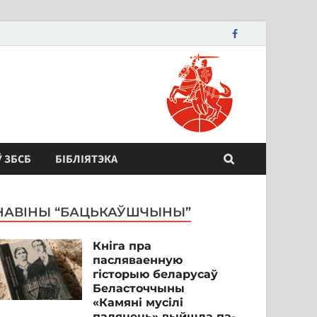
Ў ЗБСБ
БІБЛІЯТЭКА
НАВІНЫ “БАЦЬКАЎШЧЫНЫ”
Кніга пра
пасляваенную
гісторыю беларусаў
Беласточчыны
«Камяні мусілі
паляцець» выйшла па-