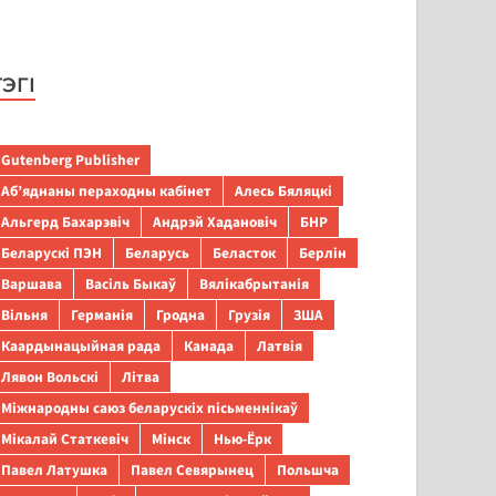
ТЭГІ
Gutenberg Publisher
Аб’яднаны пераходны кабінет
Алесь Бяляцкі
Альгерд Бахарэвіч
Андрэй Хадановіч
БНР
Беларускі ПЭН
Беларусь
Беласток
Берлін
Варшава
Васіль Быкаў
Вялікабрытанія
Вільня
Германія
Гродна
Грузія
ЗША
Каардынацыйная рада
Канада
Латвія
Лявон Вольскі
Літва
Міжнародны саюз беларускіх пісьменнікаў
Мікалай Статкевіч
Мінск
Нью-Ёрк
Павел Латушка
Павел Севярынец
Польшча