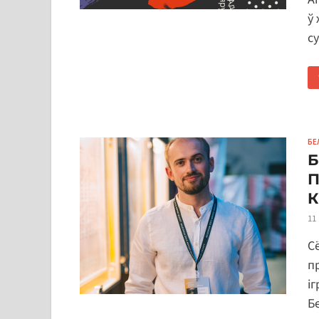
ў
с
БЕ
Б
П
К
11
С
п
і
Б