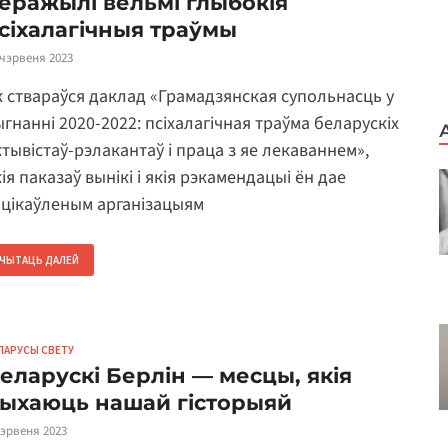
еражылі вельмі глыбокія
сіхалагічныя траўмы
 чэрвеня 2023
к ствараўся даклад «Грамадзянская супольнасць у
ыгнанні 2020-2022: псіхалагічная траўма беларускіх
ктывістаў-рэлакантаў і праца з яе лекаваннем»,
ія паказаў вынікі і якія рэкамендацыі ён дае
ацікаўленым арганізацыям
ЧЫТАЦЬ ДАЛЕЙ
ЛАРУСЫ СВЕТУ
еларускі Берлін — месцы, якія
ыхаюць нашай гісторыяй
чэрвеня 2023