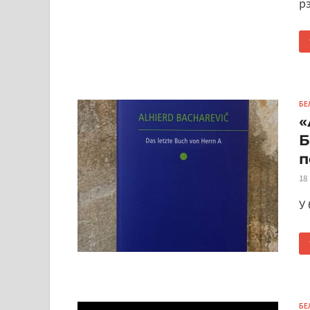
р
БЕ
«
Б
п
18
У 
БЕ