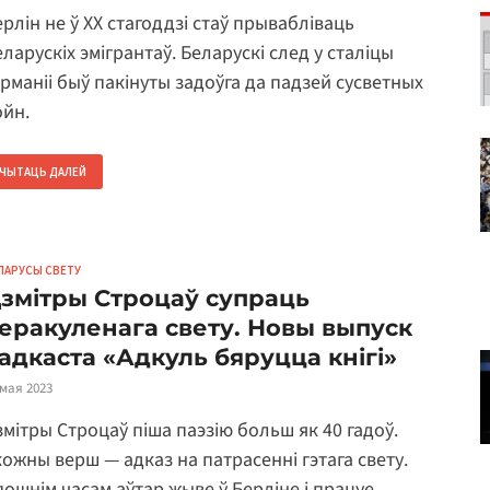
ерлін не ў ХХ стагоддзі стаў прывабліваць
ларускіх эмігрантаў. Беларускі след у сталіцы
ерманіі быў пакінуты задоўга да падзей сусветных
ойн.
ЧЫТАЦЬ ДАЛЕЙ
ЛАРУСЫ СВЕТУ
змітры Строцаў супраць
еракуленага свету. Новы выпуск
адкаста «Адкуль бяруцца кнігі»
 мая 2023
змітры Строцаў піша паэзію больш як 40 гадоў.
 кожны верш — адказ на патрасенні гэтага свету.
пошнім часам аўтар жыве ў Берліне і працуе