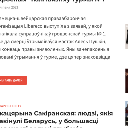
 ліпеня 2023
ямецка-швейцарская праваабарончая
ганізацыя Libereco выступіла з заявай, у якой
аклікала супрацоўнікаў гродзенскай турмы № 1,
зе да смерці ўтрымліваўся мастак Алесь Пушкін,
ыконваць правы зняволеных. Яны занепакоеныя
мовамі ўтрымання ў турме, дзе цяпер знаходзіцца
…
ЧЫТАЦЬ ДАЛЕЙ
ЛАРУСЫ СВЕТУ
кацярына Сакіранская: людзі, якія
акінулі Беларусь, у большасці