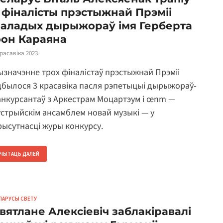
 фіналісты прэстыжнай Прэміі
аладых дырыжораў імя Герберта
он Караяна
красавіка 2023
ызначэнне трох фіналістаў прэстыжнай Прэміі
дбылося 3 красавіка пасля рэпетыцыі дырыжораў-
анкурсантаў з Аркестрам Моцартэум і œnm —
ўстрыйскім ансамблем новай музыкі — у
рысутнасці журы конкурсу.
ЧЫТАЦЬ ДАЛЕЙ
ЛАРУСЫ СВЕТУ
вятлане Алексіевіч заблакіравалі