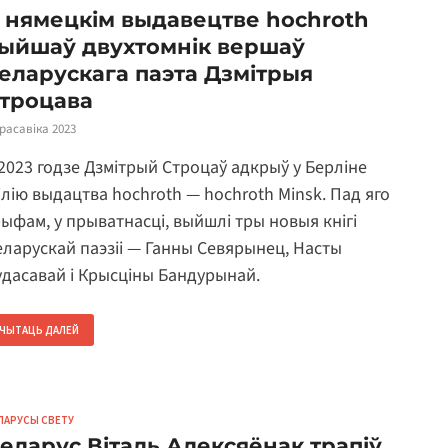
 нямецкім выдавецтве hochroth
ыйшаў двухтомнік вершаў
еларускага паэта Дзмітрыя
троцава
красавіка 2023
 2023 годзе Дзмітрый Строцаў адкрыў у Берліне
ілію выдацтва hochroth — hochroth Minsk. Пад яго
рыфам, у прыватнасці, выйшлі тры новыя кнігі
еларускай паэзіі — Ганны Севярынец, Насты
удасавай і Крысціны Бандурынай.
ЧЫТАЦЬ ДАЛЕЙ
ЛАРУСЫ СВЕТУ
еларус Віталь Алексяёнак трапіў