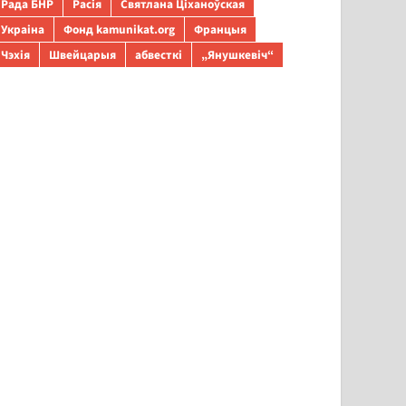
Рада БНР
Расія
Святлана Ціханоўская
Украіна
Фонд kamunikat.org
Францыя
Чэхія
Швейцарыя
абвесткі
„Янушкевіч“