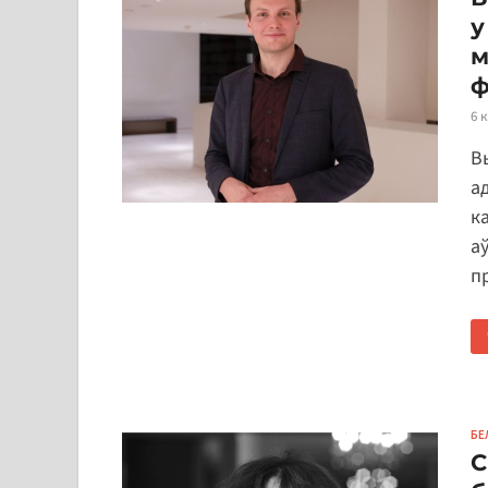
у
м
ф
6 
В
а
к
а
п
БЕ
С