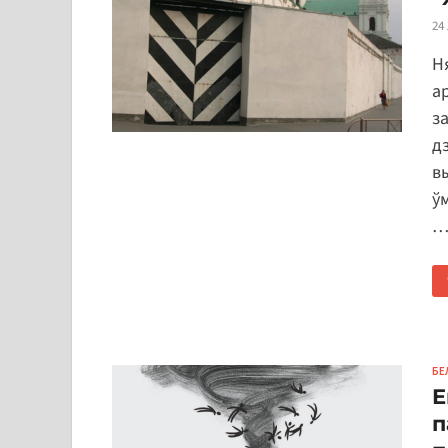
24
Н
ар
з
д
в
ў
БЕ
Е
п