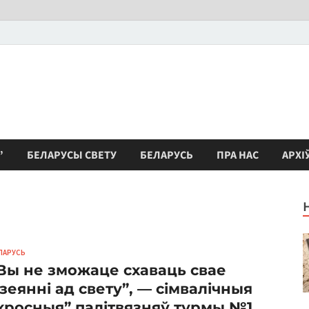
”
БЕЛАРУСЫ СВЕТУ
БЕЛАРУСЬ
ПРА НАС
АРХІ
ЛАРУСЬ
Вы не зможаце схаваць свае
зеянні ад свету”, — сімвалічныя
хросныя” палітвязняў турмы №1