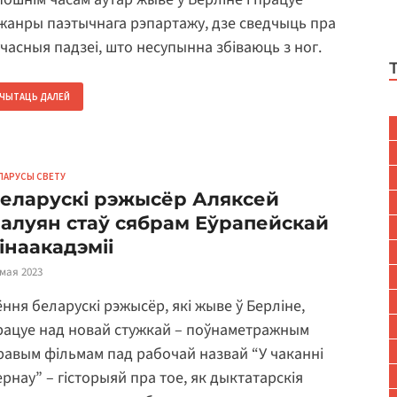
 жанры паэтычнага рэпартажу, дзе сведчыць пра
учасныя падзеі, што несупынна збіваюць з ног.
ЧЫТАЦЬ ДАЛЕЙ
ЛАРУСЫ СВЕТУ
еларускі рэжысёр Аляксей
алуян стаў сябрам Еўрапейскай
інаакадэміі
 мая 2023
ёння беларускі рэжысёр, які жыве ў Берліне,
рацуе над новай стужкай – поўнаметражным
гравым фільмам пад рабочай назвай “У чаканні
ернау” – гісторыяй пра тое, як дыктатарскія