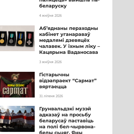
беларуску
4 жніўня 2026
Аб’яднаны пераходны
кабінет уганараваў
медалямі дзевяцёх
чалавек. У іхным ліку –
Кацярына Ваданосава
3 жніўня 2026
Гістарычны
відэапраект “Сармат”
вяртаецца
31 ліпеня 2026
Грунвальдзкі музэй
адказаў на просьбу
беларусаў паставіць
на полі бел-чырвона-
белы сьцяг. Яны