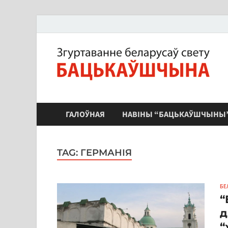
ЗБС "Бацькаўшчына"
ГАЛОЎНАЯ
НАВІНЫ “БАЦЬКАЎШЧЫНЫ
TAG:
ГЕРМАНІЯ
БЕ
“
д
“