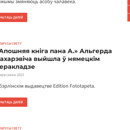
эжымы змяняюць асобу чалавека.
ЧЫТАЦЬ ДАЛЕЙ
ЛАРУСЫ СВЕТУ
Апошняя кніга пана А.» Альгерда
ахарэвіча выйшла ў нямецкім
еракладзе
 красавіка 2023
бэрлінскім выдавецтве Edition Fototapeta.
ЧЫТАЦЬ ДАЛЕЙ
ЛАРУСЫ СВЕТУ