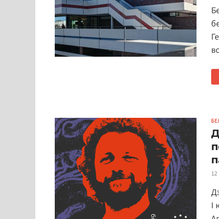
Б
бе
Г
в
БЕ
Д
п
п
12
Д
І
А