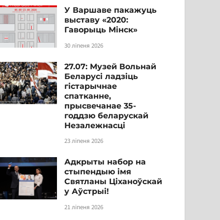
У Варшаве пакажуць
выставу «2020:
Гаворыць Мінск»
30 ліпеня 2026
27.07: Музей Вольнай
Беларусі ладзіць
гістарычнае
спатканне,
прысвечанае 35-
годдзю беларускай
Незалежнасці
23 ліпеня 2026
Адкрыты набор на
стыпендыю імя
Святланы Ціханоўскай
у Аўстрыі!
21 ліпеня 2026