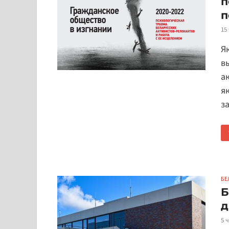
п
п
15
Я
в
а
як
з
БЕ
Б
д
5 