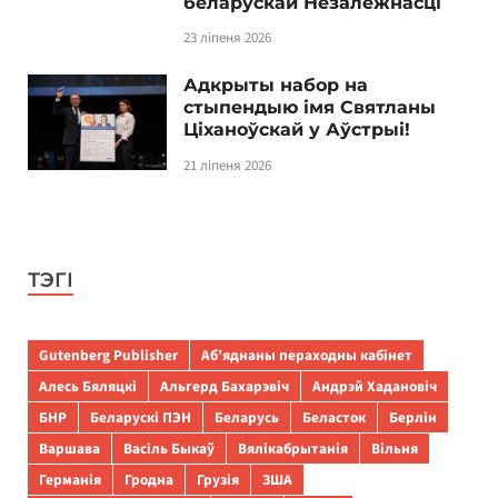
беларускай Незалежнасці
23 ліпеня 2026
Адкрыты набор на
стыпендыю імя Святланы
Ціханоўскай у Аўстрыі!
21 ліпеня 2026
ТЭГІ
Gutenberg Publisher
Аб’яднаны пераходны кабінет
Алесь Бяляцкі
Альгерд Бахарэвіч
Андрэй Хадановіч
БНР
Беларускі ПЭН
Беларусь
Беласток
Берлін
Варшава
Васіль Быкаў
Вялікабрытанія
Вільня
Германія
Гродна
Грузія
ЗША