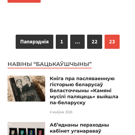
Папярэднія
1
…
22
23
НАВІНЫ “БАЦЬКАЎШЧЫНЫ”
Кніга пра пасляваенную
гісторыю беларусаў
Беласточчыны «Камяні
мусілі паляцець» выйшла
па-беларуску
4 жніўня 2026
Аб’яднаны пераходны
кабінет уганараваў