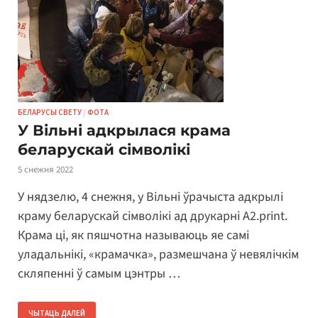
БЕЛАРУСЫ СВЕТУ
/
ФОТА
У Вільні адкрылася крама
беларускай сімволікі
5 снежня 2022
У нядзелю, 4 снежня, у Вільні ўрачыста адкрылі
краму беларускай сімволікі ад друкарні A2.print.
Крама ці, як пяшчотна называюць яе самі
уладальнікі, «крамачка», размешчана ў невялічкім
скляпенні ў самым цэнтры …
ЧЫТАЦЬ ДАЛЕЙ