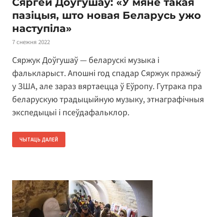
Сяргей Доўгушаў: «У мяне такая
пазіцыя, што новая Беларусь ужо
наступіла»
7 снежня 2022
Сяржук Доўгушаў — беларускі музыка і
фалькларыст. Апошні год спадар Сяржук пражыў
у ЗША, але зараз вяртаецца ў Еўропу. Гутрака пра
беларускую традыцыйную музыку, этнаграфічныя
экспедыцыі і псеўдафальклор.
ЧЫТАЦЬ ДАЛЕЙ