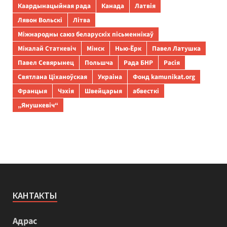
Каардынацыйная рада
Канада
Латвія
Лявон Вольскі
Літва
Міжнародны саюз беларускіх пісьменнікаў
Мікалай Статкевіч
Мінск
Нью-Ёрк
Павел Латушка
Павел Севярынец
Польшча
Рада БНР
Расія
Святлана Ціханоўская
Украіна
Фонд kamunikat.org
Францыя
Чэхія
Швейцарыя
абвесткі
„Янушкевіч“
КАНТАКТЫ
Адрас