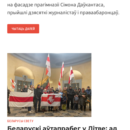
на фасадзе прагімназіі Сімона Даўкантаса,
прыйшлі дзясяткі журналістаў і праваабаронцаў.
ЧЫТАЦЬ ДАЛЕЙ
БЕЛАРУСЫ СВЕТУ
Беларускі аўтапрабег у Літве: ад