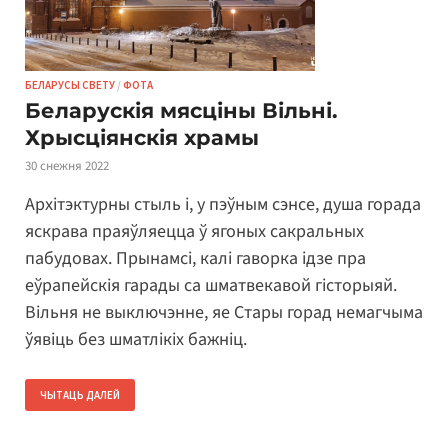
БЕЛАРУСЫ СВЕТУ
/
ФОТА
Беларускія мясціны Вільні.
Хрысціянскія храмы
30 снежня 2022
Архітэктурны стыль і, у пэўным сэнсе, душа горада
яскрава праяўляецца ў ягоных сакральных
пабудовах. Прынамсі, калі гаворка ідзе пра
еўрапейскія гарады са шматвекавой гісторыяй.
Вільня не выключэнне, яе Стары горад немагчыма
ўявіць без шматлікіх бажніц.
ЧЫТАЦЬ ДАЛЕЙ