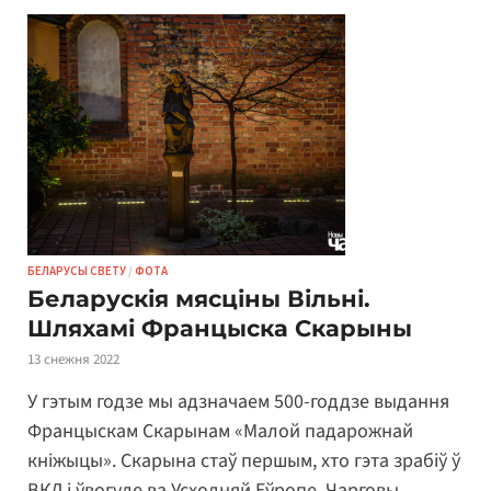
БЕЛАРУСЫ СВЕТУ
/
ФОТА
Беларускія мясціны Вільні.
Шляхамі Францыска Скарыны
13 снежня 2022
У гэтым годзе мы адзначаем 500-годдзе выдання
Францыскам Скарынам «Малой падарожнай
кніжыцы». Скарына стаў першым, хто гэта зрабiў ў
ВКЛ і ўвогуле ва Усходняй Еўропе. Чарговы