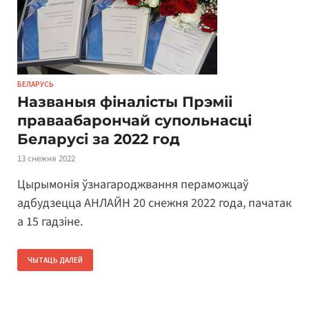
БЕЛАРУСЬ
Названыя фіналісты Прэміі
праваабарончай супольнасці
Беларусі за 2022 год
13 снежня 2022
Цырымонія ўзнагароджвання пераможцаў
адбудзецца АНЛАЙН 20 снежня 2022 года, пачатак
а 15 гадзіне.
ЧЫТАЦЬ ДАЛЕЙ