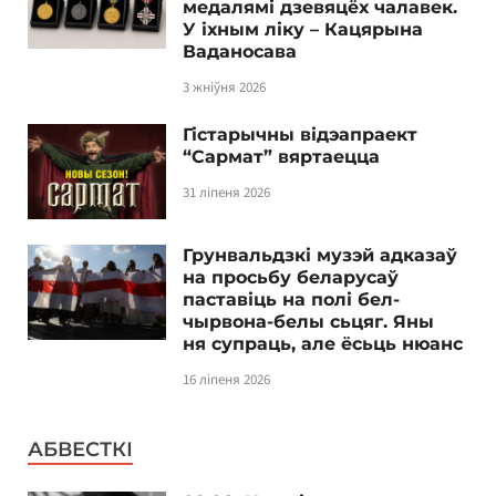
медалямі дзевяцёх чалавек.
У іхным ліку – Кацярына
Ваданосава
3 жніўня 2026
Гістарычны відэапраект
“Сармат” вяртаецца
31 ліпеня 2026
Грунвальдзкі музэй адказаў
на просьбу беларусаў
паставіць на полі бел-
чырвона-белы сьцяг. Яны
ня супраць, але ёсьць нюанс
16 ліпеня 2026
АБВЕСТКІ