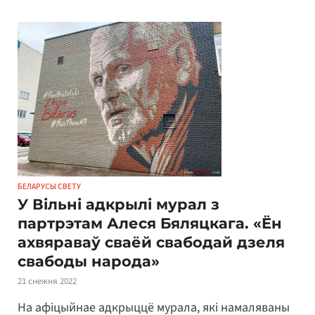
БЕЛАРУСЫ СВЕТУ
У Вільні адкрылі мурал з
партрэтам Алеся Бяляцкага. «Ён
ахвяраваў сваёй свабодай дзеля
свабоды народа»
21 снежня 2022
На афіцыйнае адкрыццё мурала, які намаляваны