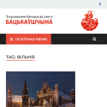
ЗБС "Бацькаўшчына"
ГАЛОЎНАЕ МЕНЮ
TAG:
ВІЛЬНЯ