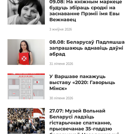
09.08: На кніжным маркеце
будуць збіраць сродкі на
заснаванне Прэміі імя Евы
Вежнавец
3 жніўня 2026
08.08: Беларусаў Падляшша
запрашаюць аднавіць даўні
абрад
31 ліпеня 2026
У Варшаве пакажуць
выставу «2020: Гаворыць
Мінск»
30 ліпеня 2026
27.07: Музей Вольнай
Беларусі ладзіць
гістарычнае спатканне,
прысвечанае 35-годдзю