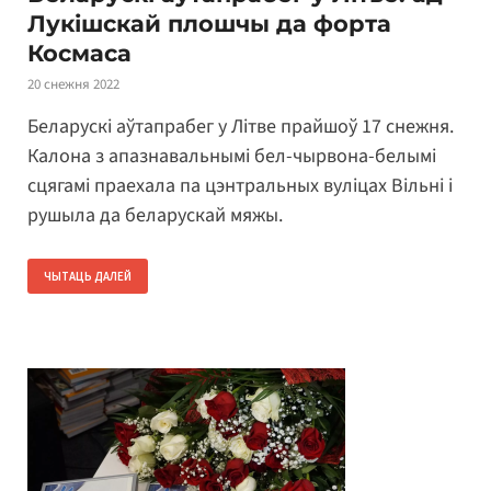
Лукішскай плошчы да форта
Космаса
20 снежня 2022
Беларускі аўтапрабег у Літве прайшоў 17 снежня.
Калона з апазнавальнымі бел-чырвона-белымі
сцягамі праехала па цэнтральных вуліцах Вільні і
рушыла да беларускай мяжы.
ЧЫТАЦЬ ДАЛЕЙ