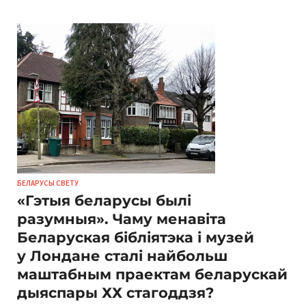
БЕЛАРУСЫ СВЕТУ
«Гэтыя беларусы былі
разумныя». Чаму менавіта
Беларуская бібліятэка і музей
у Лондане сталі найбольш
маштабным праектам беларускай
дыяспары ХХ стагоддзя?