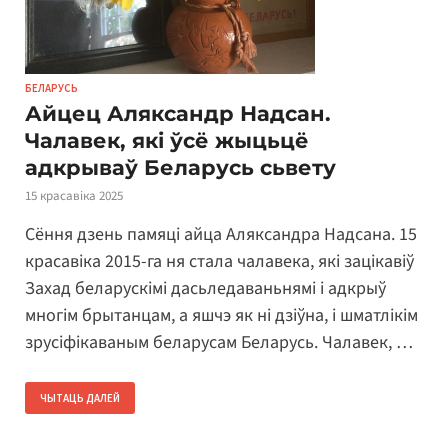
БЕЛАРУСЬ
Айцец Аляксандр Надсан.
Чалавек, які ўсё жыцьцё
адкрываў Беларусь сьвету
15 красавіка 2025
Сёння дзень памяці айца Аляксандра Надсана. 15
красавіка 2015-га ня стала чалавека, які зацікавіў
Захад беларускімі дасьледаваньнямі і адкрыў
многім брытанцам, а яшчэ як ні дзіўна, і шматлікім
зрусіфікаваным беларусам Беларусь. Чалавек, …
ЧЫТАЦЬ ДАЛЕЙ