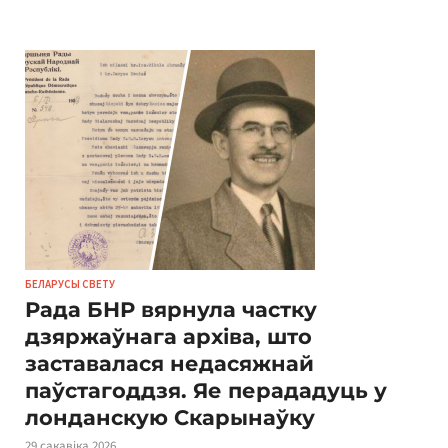
БЕЛАРУСЫ СВЕТУ
Рада БНР вярнула частку
дзяржаўнага архіва, што
заставалася недасяжнай
паўстагоддзя. Яе перададуць у
лонданскую Скарынаўку
29 сакавіка 2026