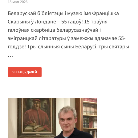
15 мая 2026
Беларускай бібліятэцы і музею імя Францішка
Скарыны ў Лондане – 55 гадоў! 15 траўня
галоўная скарбніца беларусазнаўчай і
эмігранцкай літаратуры ў замежжы адзначае 55-
годдзе! Тры слынныя сыны Беларусі, тры святары
…
ЧЫТАЦЬ ДАЛЕЙ