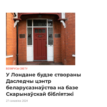
БЕЛАРУСЫ СВЕТУ
У Лондане будзе створаны
Даследчы цэнтр
беларусазнаўства на базе
Скарынаўскай бібліятэкі
27 сакавіка 2024