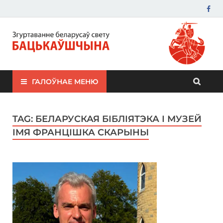
ЗБС "Бацькаўшчына"
ГАЛОЎНАЕ МЕНЮ
TAG:
БЕЛАРУСКАЯ БІБЛІЯТЭКА І МУЗЕЙ
ІМЯ ФРАНЦІШКА СКАРЫНЫ