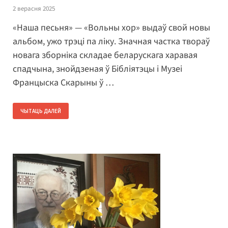
2 верасня 2025
«Наша песьня» — «Вольны хор» выдаў свой новы
альбом, ужо трэці па ліку. Значная частка твораў
новага зборніка складае беларускага харавая
спадчына, знойдзеная ў Бібліятэцы і Музеі
Францыска Скарыны ў …
ЧЫТАЦЬ ДАЛЕЙ