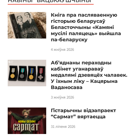
НАВІНЫ “БАЦЬКАЎШЧЫНЫ”
Кніга пра пасляваенную
гісторыю беларусаў
Беласточчыны «Камяні
мусілі паляцець» выйшла
па-беларуску
4 жніўня 2026
Аб’яднаны пераходны
кабінет уганараваў
медалямі дзевяцёх чалавек.
У іхным ліку – Кацярына
Ваданосава
3 жніўня 2026
Гістарычны відэапраект
“Сармат” вяртаецца
31 ліпеня 2026