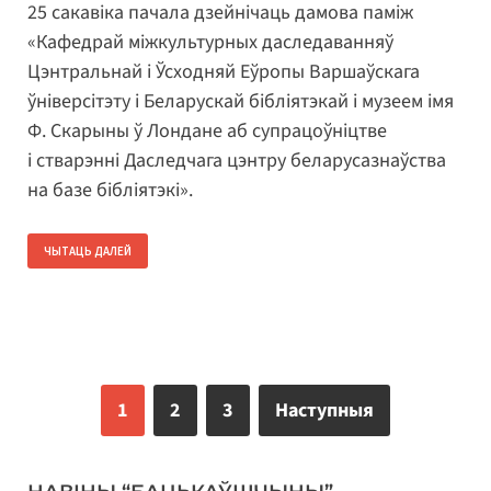
25 сакавіка пачала дзейнічаць дамова паміж
«Кафедрай міжкультурных даследаванняў
Цэнтральнай і Ўсходняй Еўропы Варшаўскага
ўніверсітэту і Беларускай бібліятэкай і музеем імя
Ф. Скарыны ў Лондане аб супрацоўніцтве
і стварэнні Даследчага цэнтру беларусазнаўства
на базе бібліятэкі».
ЧЫТАЦЬ ДАЛЕЙ
1
2
3
Наступныя