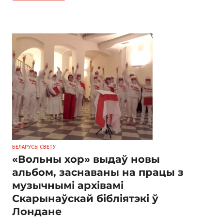
БЕЛАРУСЫ СВЕТУ
«Вольны хор» выдаў новы
альбом, заснаваны на працы з
музычнымі архівамі
Скарынаўскай бібліятэкі ў
Лондане