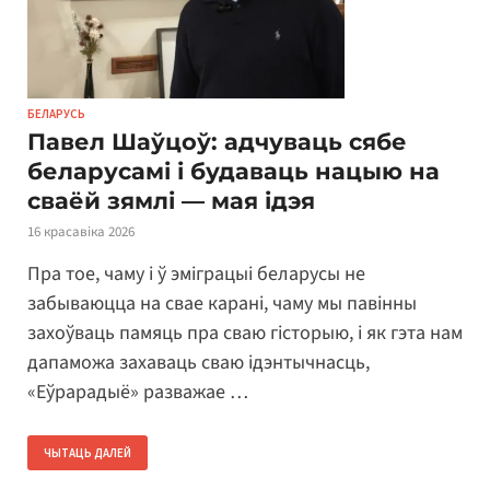
БЕЛАРУСЬ
Павел Шаўцоў: адчуваць сябе
беларусамі і будаваць нацыю на
сваёй зямлі — мая ідэя
16 красавіка 2026
Пра тое, чаму і ў эміграцыі беларусы не
забываюцца на свае карані, чаму мы павінны
захоўваць памяць пра сваю гісторыю, і як гэта нам
дапаможа захаваць сваю ідэнтычнасць,
«Еўрарадыё» разважае …
ЧЫТАЦЬ ДАЛЕЙ