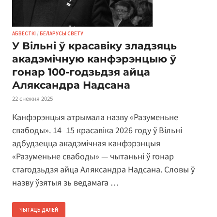
АБВЕСТКІ
/
БЕЛАРУСЫ СВЕТУ
У Вільні ў красавіку зладзяць
акадэмічную канфэрэнцыю ў
гонар 100-годзьдзя айца
Аляксандра Надсана
22 снежня 2025
Канфэрэнцыя атрымала назву «Разуменьне
свабоды». 14–15 красавіка 2026 году ў Вільні
адбудзецца акадэмічная канфэрэнцыя
«Разуменьне свабоды» — чытаньні ў гонар
стагодзьдзя айца Аляксандра Надсана. Словы ў
назву ўзятыя зь ведамага …
ЧЫТАЦЬ ДАЛЕЙ