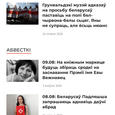
Грунвальдзкі музэй адказаў
на просьбу беларусаў
паставіць на полі бел-
чырвона-белы сьцяг. Яны
ня супраць, але ёсьць нюанс
16 ліпеня 2026
АБВЕСТКІ
09.08: На кніжным маркеце
будуць збіраць сродкі на
заснаванне Прэміі імя Евы
Вежнавец
3 жніўня 2026
08.08: Беларусаў Падляшша
запрашаюць аднавіць даўні
абрад