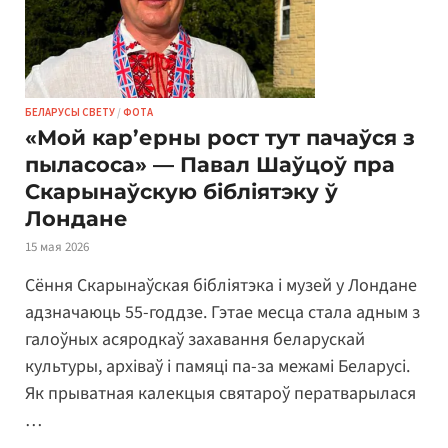
БЕЛАРУСЫ СВЕТУ
/
ФОТА
«Мой кар’ерны рост тут пачаўся з
пыласоса» — Павал Шаўцоў пра
Скарынаўскую бібліятэку ў
Лондане
15 мая 2026
Сёння Скарынаўская бібліятэка і музей у Лондане
адзначаюць 55-годдзе. Гэтае месца стала адным з
галоўных асяродкаў захавання беларускай
культуры, архіваў і памяці па-за межамі Беларусі.
Як прыватная калекцыя святароў ператварылася
…