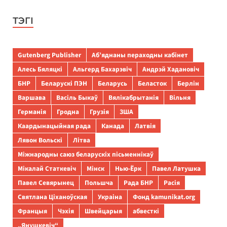
ТЭГІ
Gutenberg Publisher
Аб’яднаны пераходны кабінет
Алесь Бяляцкі
Альгерд Бахарэвіч
Андрэй Хадановіч
БНР
Беларускі ПЭН
Беларусь
Беласток
Берлін
Варшава
Васіль Быкаў
Вялікабрытанія
Вільня
Германія
Гродна
Грузія
ЗША
Каардынацыйная рада
Канада
Латвія
Лявон Вольскі
Літва
Міжнародны саюз беларускіх пісьменнікаў
Мікалай Статкевіч
Мінск
Нью-Ёрк
Павел Латушка
Павел Севярынец
Польшча
Рада БНР
Расія
Святлана Ціханоўская
Украіна
Фонд kamunikat.org
Францыя
Чэхія
Швейцарыя
абвесткі
„Янушкевіч“