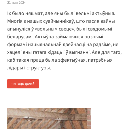
21 мая 2024
Іх было няшмат, але яны былі вельмі актыўныя.
Многія з нашых суайчыннікаў, што пасля вайны
апынуліся ў «вольным свеце», былі свядомымі
беларусамі. Актыўна займаючыся рознымі
формамі нацыянальнай дзейнасці на радзіме, не
хацелі яны гэтага кідаць і ў выгнанні. Але для таго,
каб такая праца была эфектыўная, патрэбныя
лідары і структуры.
ЧЫТАЦЬ ДАЛЕЙ