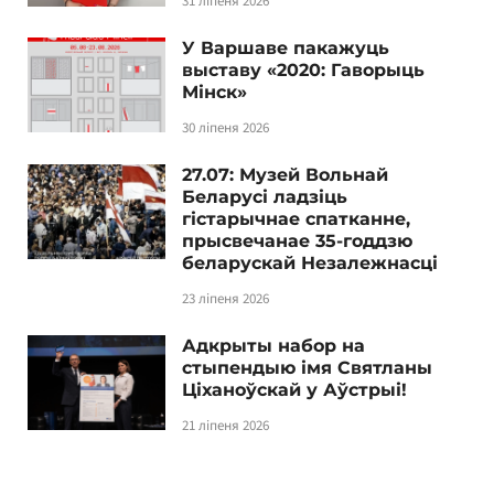
31 ліпеня 2026
У Варшаве пакажуць
выставу «2020: Гаворыць
Мінск»
30 ліпеня 2026
27.07: Музей Вольнай
Беларусі ладзіць
гістарычнае спатканне,
прысвечанае 35-годдзю
беларускай Незалежнасці
23 ліпеня 2026
Адкрыты набор на
стыпендыю імя Святланы
Ціханоўскай у Аўстрыі!
21 ліпеня 2026