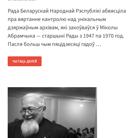
Рада Беларускай Народнай Рэспублікі абвясціла
пра вяртанне кантролю над унікальным
дзяржаўным архівам, які захоўваўся ў Міколы
Абрамчыка — старшыні Рады з 1947 па 1970 год.
Пасля больш чым пяцідзесяці гадоў …
ЧЫТАЦЬ ДАЛЕЙ