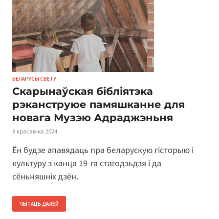
БЕЛАРУСЫ СВЕТУ
Скарынаўская бібліятэка
рэканструюе памяшканне для
новага Музэю Адраджэньня
8 красавіка 2024
Ён будзе апавядаць пра беларускую гісторыю і
культуру з канца 19-га стагодзьдзя і да
сёньняшніх дзён.
ЧЫТАЦЬ ДАЛЕЙ