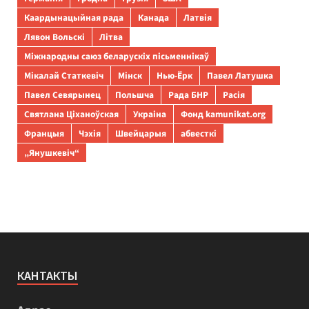
Каардынацыйная рада
Канада
Латвія
Лявон Вольскі
Літва
Міжнародны саюз беларускіх пісьменнікаў
Мікалай Статкевіч
Мінск
Нью-Ёрк
Павел Латушка
Павел Севярынец
Польшча
Рада БНР
Расія
Святлана Ціханоўская
Украіна
Фонд kamunikat.org
Францыя
Чэхія
Швейцарыя
абвесткі
„Янушкевіч“
КАНТАКТЫ