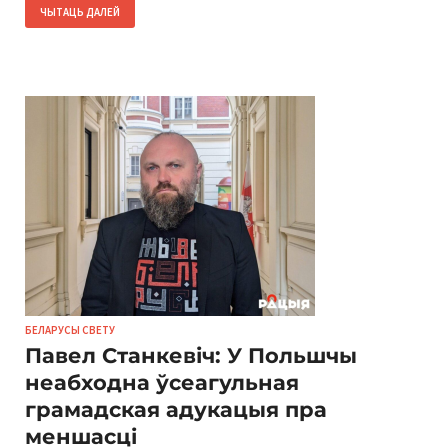
ЧЫТАЦЬ ДАЛЕЙ
БЕЛАРУСЫ СВЕТУ
Павел Станкевіч: У Польшчы
неабходна ўсеагульная
грамадская адукацыя пра
меншасці