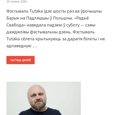
20 ліпеня 2026
Фэстываль Tutaka ідзе шосты раз ва ўрочышчы
Барык на Падляшшы ў Польшчы. «Радыё
Свабода» наведала падзею ў суботу — самы
дажджлівы фэстывальны дзень. Фэстываль
Tutaka сёлета крытыкуюць за дарагія білеты і не
адпаведную …
ЧЫТАЦЬ ДАЛЕЙ