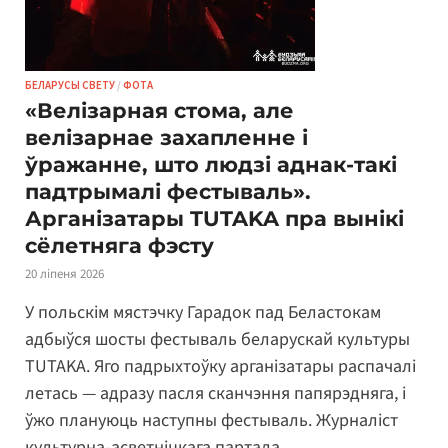
БЕЛАРУСЫ СВЕТУ
/
ФОТА
«Велізарная стома, але
велізарнае захапленне і
ўражанне, што людзі аднак-такі
падтрымалі фестываль».
Арганізатары TUTAKA пра вынікі
сёлетняга фэсту
20 ліпеня 2026
У польскім мястэчку Гарадок пад Беластокам
адбыўся шосты фестываль беларускай культуры
TUTAKA. Яго падрыхтоўку арганізатары распачалі
летась — адразу пасля сканчэння папярэдняга, і
ўжо плануюць наступны фестываль. Журналіст
культурна-асветніцкага партала …