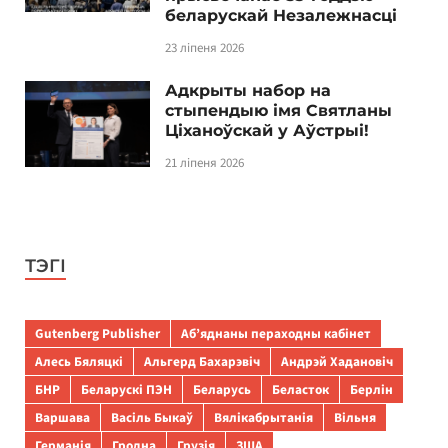
беларускай Незалежнасці
23 ліпеня 2026
Адкрыты набор на
стыпендыю імя Святланы
Ціханоўскай у Аўстрыі!
21 ліпеня 2026
ТЭГІ
Gutenberg Publisher
Аб’яднаны пераходны кабінет
Алесь Бяляцкі
Альгерд Бахарэвіч
Андрэй Хадановіч
БНР
Беларускі ПЭН
Беларусь
Беласток
Берлін
Варшава
Васіль Быкаў
Вялікабрытанія
Вільня
Германія
Гродна
Грузія
ЗША