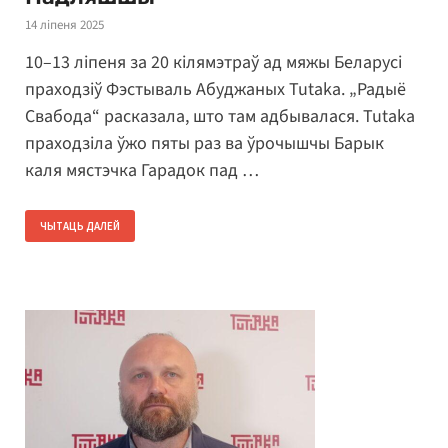
14 ліпеня 2025
10–13 ліпеня за 20 кілямэтраў ад мяжы Беларусі
праходзіў Фэстываль Абуджаных Tutaka. „Радыё
Свабода“ расказала, што там адбывалася. Tutaka
праходзіла ўжо пяты раз ва ўрочышчы Барык
каля мястэчка Гарадок пад …
ЧЫТАЦЬ ДАЛЕЙ