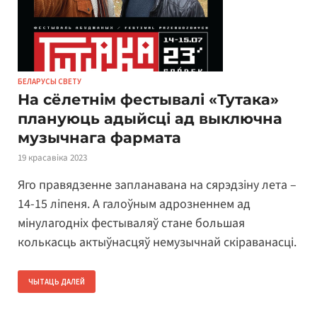
БЕЛАРУСЫ СВЕТУ
На сёлетнім фестывалі «Тутака»
плануюць адыйсці ад выключна
музычнага фармата
19 красавіка 2023
Яго правядзенне запланавана на сярэдзіну лета –
14-15 ліпеня. А галоўным адрозненнем ад
мінулагодніх фестываляў стане большая
колькасць актыўнасцяў немузычнай скіраванасці.
ЧЫТАЦЬ ДАЛЕЙ