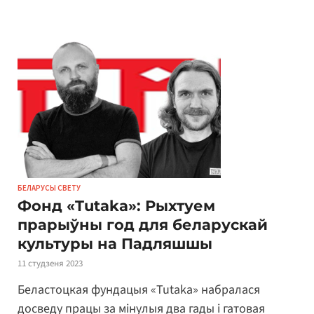
БЕЛАРУСЫ СВЕТУ
Фонд «Tutaka»: Рыхтуем
прарыўны год для беларускай
культуры на Падляшшы
11 студзеня 2023
Беластоцкая фундацыя «Tutaka» набралася
досведу працы за мінулыя два гады і гатовая