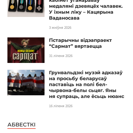
кабінет уганараваў
медалямі дзевяцёх чалавек.
У іхным ліку – Кацярына
Ваданосава
3 жніўня 2026
Гістарычны відэапраект
“Сармат” вяртаецца
31 ліпеня 2026
Грунвальдзкі музэй адказаў
на просьбу беларусаў
паставіць на полі бел-
чырвона-белы сьцяг. Яны
ня супраць, але ёсьць нюанс
16 ліпеня 2026
АБВЕСТКІ