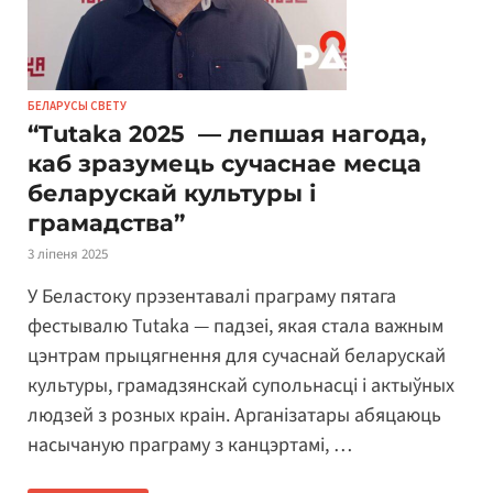
БЕЛАРУСЫ СВЕТУ
“Tutaka 2025 — лепшая нагода,
каб зразумець сучаснае месца
беларускай культуры і
грамадства”
3 ліпеня 2025
У Беластоку прэзентавалі праграму пятага
фестывалю Tutaka — падзеі, якая стала важным
цэнтрам прыцягнення для сучаснай беларускай
культуры, грамадзянскай супольнасці і актыўных
людзей з розных краін. Арганізатары абяцаюць
насычаную праграму з канцэртамі, …