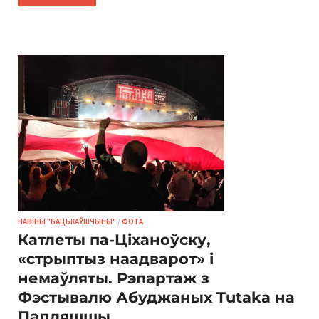
НАВІНЫ "БАЦЬКАЎШЧЫНЫ"
/
ФОТА
Катлеты па-Ціханоўску,
«стрыптыз наадварот» і
немаўляты. Рэпартаж з
Фэстывалю Абуджаных Tutaka на
Падляшшы