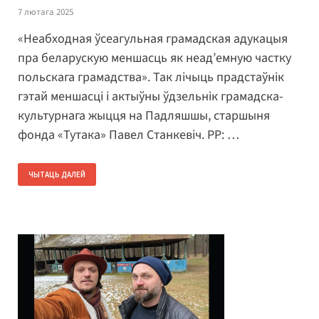
7 лютага 2025
«Неабходная ўсеагульная грамадская адукацыя
пра беларускую меншасць як неад’емную частку
польскага грамадства». Так лічыць прадстаўнік
гэтай меншасці і актыўны ўдзельнік грамадска-
культурнага жыцця на Падляшшы, старшыня
фонда «Тутака» Павел Станкевіч. РР: …
ЧЫТАЦЬ ДАЛЕЙ