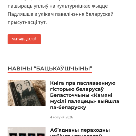
пашыраць уплыў на культурніцкае жыццё
Падляшша з улікам павелічэння беларускай
прысутнасці тут.
ЧЫТАЦЬ ДАЛЕЙ
НАВІНЫ “БАЦЬКАЎШЧЫНЫ”
Кніга пра пасляваенную
гісторыю беларусаў
Беласточчыны «Камяні
мусілі паляцець» выйшла
па-беларуску
4 жніўня 2026
Аб’яднаны пераходны