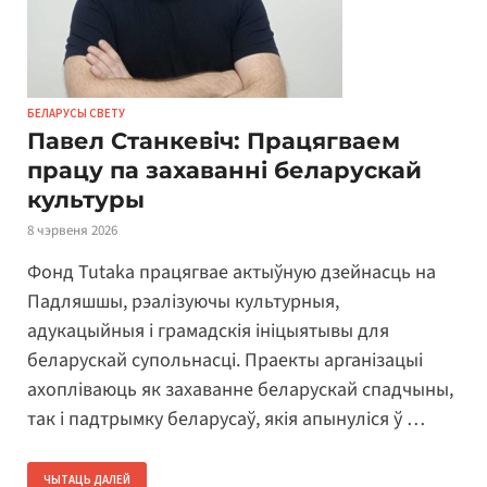
БЕЛАРУСЫ СВЕТУ
Павел Станкевіч: Працягваем
працу па захаванні беларускай
культуры
8 чэрвеня 2026
Фонд Tutaka працягвае актыўную дзейнасць на
Падляшшы, рэалізуючы культурныя,
адукацыйныя і грамадскія ініцыятывы для
беларускай супольнасці. Праекты арганізацыі
ахопліваюць як захаванне беларускай спадчыны,
так і падтрымку беларусаў, якія апынуліся ў …
ЧЫТАЦЬ ДАЛЕЙ