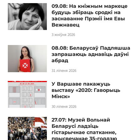
09.08: На кніжным маркеце
будуць збіраць сродкі на
заснаванне Прэміі імя Евы
Вежнавец
3 жніўня 2026
08.08: Беларусаў Падляшша
запрашаюць аднавіць даўні
абрад
31 ліпеня 2026
У Варшаве пакажуць
выставу «2020: Гаворыць
Мінск»
30 ліпеня 2026
27.07: Музей Вольнай
Беларусі ладзіць
гістарычнае спатканне,
прысвечанае 35-годдзю