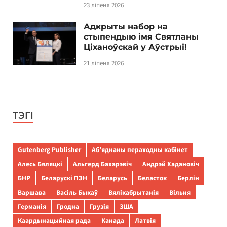
23 ліпеня 2026
Адкрыты набор на
стыпендыю імя Святланы
Ціханоўскай у Аўстрыі!
21 ліпеня 2026
ТЭГІ
Gutenberg Publisher
Аб’яднаны пераходны кабінет
Алесь Бяляцкі
Альгерд Бахарэвіч
Андрэй Хадановіч
БНР
Беларускі ПЭН
Беларусь
Беласток
Берлін
Варшава
Васіль Быкаў
Вялікабрытанія
Вільня
Германія
Гродна
Грузія
ЗША
Каардынацыйная рада
Канада
Латвія