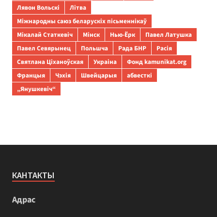
Лявон Вольскі
Літва
Міжнародны саюз беларускіх пісьменнікаў
Мікалай Статкевіч
Мінск
Нью-Ёрк
Павел Латушка
Павел Севярынец
Польшча
Рада БНР
Расія
Святлана Ціханоўская
Украіна
Фонд kamunikat.org
Францыя
Чэхія
Швейцарыя
абвесткі
„Янушкевіч“
КАНТАКТЫ
Адрас