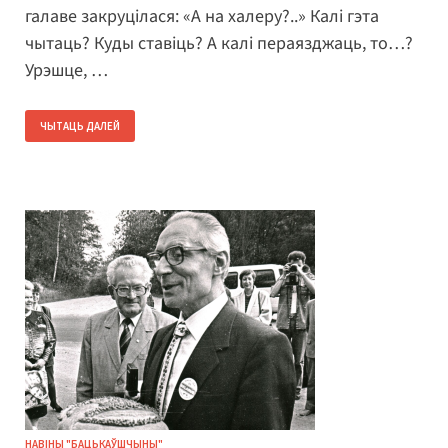
галаве закруцілася: «А на халеру?..» Калі гэта
чытаць? Куды ставіць? А калі пераязджаць, то…?
Урэшце, …
ЧЫТАЦЬ ДАЛЕЙ
НАВІНЫ "БАЦЬКАЎШЧЫНЫ"