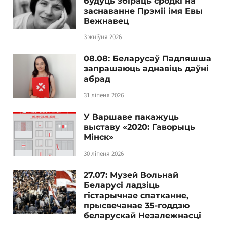
будуць збіраць сродкі на
заснаванне Прэміі імя Евы
Вежнавец
3 жніўня 2026
08.08: Беларусаў Падляшша
запрашаюць аднавіць даўні
абрад
31 ліпеня 2026
У Варшаве пакажуць
выставу «2020: Гаворыць
Мінск»
30 ліпеня 2026
27.07: Музей Вольнай
Беларусі ладзіць
гістарычнае спатканне,
прысвечанае 35-годдзю
беларускай Незалежнасці