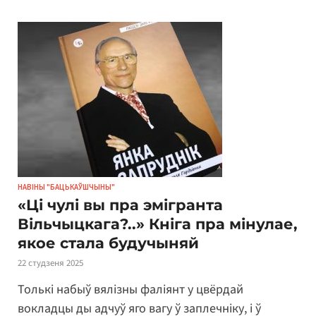
НАВІНЫ "БАЦЬКАЎШЧЫНЫ"
«Ці чулі вы пра эмігранта
Вільчыцкага?..» Кніга пра мінулае,
якое стала будучыняй
22 студзеня 2025
Толькі набыў вялізны фаліянт у цвёрдай
вокладцы ды адчуў яго вагу ў заплечніку, і ў