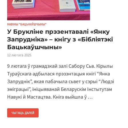
НАВІНЫ "БАЦЬКАЎШЧЫНЫ"
У Брукліне прэзентавалі «Янку
Запрудніка» – кнігу з «Бібліятэкі
Бацькаўшчыны»
12 лютага 2025
9 лютага ў грамадзкай залі Сабору Сьв. Кірылы
Тураўскага адбылася прэзэнтацыя кнігі “Янка
Запруднік”, якая пабачыла сьвет у сэрыі “Людзі
эміграцыі”, ініцыяванай Беларускім Інстытутам
Навукі й Мастацтва. Кніга выйшла ў …
ЧЫТАЦЬ ДАЛЕЙ