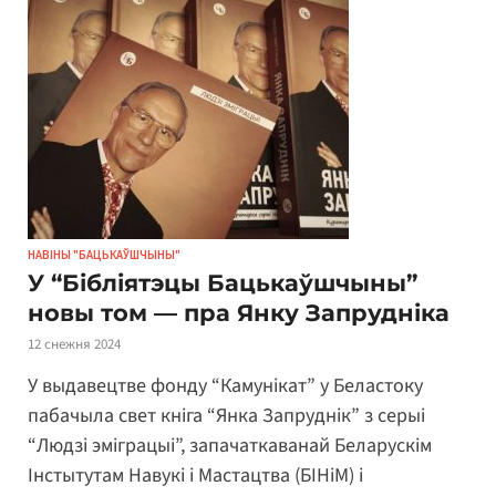
НАВІНЫ "БАЦЬКАЎШЧЫНЫ"
У “Бібліятэцы Бацькаўшчыны”
новы том — пра Янку Запрудніка
12 снежня 2024
У выдавецтве фонду “Камунікат” у Беластоку
пабачыла свет кніга “Янка Запруднік” з серыі
“Людзі эміграцыі”, запачаткаванай Беларускім
Інстытутам Навукі і Мастацтва (БІНіМ) і