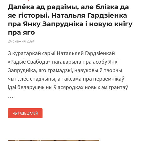
Далёка ад радзімы, але блізка да
яе гісторыі. Натальля Гардзіенка
пра Янку Запрудніка і новую кнігу
пра яго
24 снежня 2024
З куратаркай сэрыі Натальляй Гардзіенкай
«Радыё Свабода» пагаварыла пра асобу Янкі
Запрудніка, яго грамадзкі, навуковы й творчы
чын, лёс спадчыны, а таксама пра пераемнікаў
ідэі беларушчыны ў асяродках новых эмігрантаў
…
ЧЫТАЦЬ ДАЛЕЙ