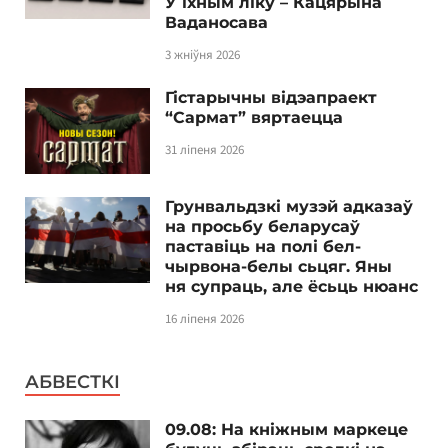
У іхным ліку – Кацярына
Ваданосава
3 жніўня 2026
Гістарычны відэапраект
“Сармат” вяртаецца
31 ліпеня 2026
Грунвальдзкі музэй адказаў
на просьбу беларусаў
паставіць на полі бел-
чырвона-белы сьцяг. Яны
ня супраць, але ёсьць нюанс
16 ліпеня 2026
АБВЕСТКІ
09.08: На кніжным маркеце