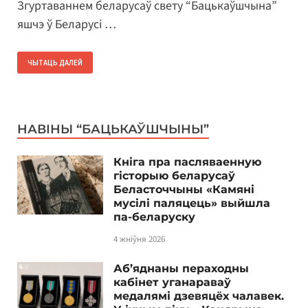
Згуртаваннем беларусаў свету “Бацькаўшчына”
яшчэ ў Беларусі …
ЧЫТАЦЬ ДАЛЕЙ
НАВІНЫ “БАЦЬКАЎШЧЫНЫ”
Кніга пра пасляваенную
гісторыю беларусаў
Беласточчыны «Камяні
мусілі паляцець» выйшла
па-беларуску
4 жніўня 2026
Аб’яднаны пераходны
кабінет уганараваў
медалямі дзевяцёх чалавек.