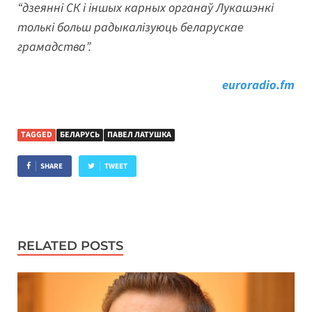
“дзеянні СК і іншых карных органаў Лукашэнкі
толькі больш радыкалізуюць беларускае
грамадства”.
euroradio.fm
TAGGED
БЕЛАРУСЬ
ПАВЕЛ ЛАТУШКА
SHARE
TWEET
RELATED POSTS