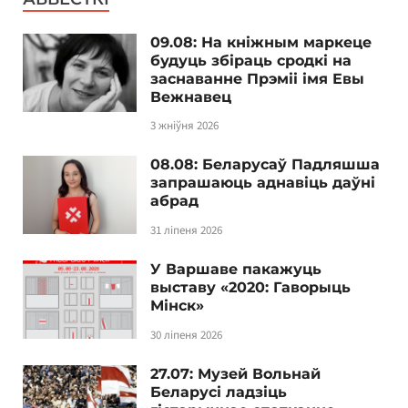
09.08: На кніжным маркеце
будуць збіраць сродкі на
заснаванне Прэміі імя Евы
Вежнавец
3 жніўня 2026
08.08: Беларусаў Падляшша
запрашаюць аднавіць даўні
абрад
31 ліпеня 2026
У Варшаве пакажуць
выставу «2020: Гаворыць
Мінск»
30 ліпеня 2026
27.07: Музей Вольнай
Беларусі ладзіць