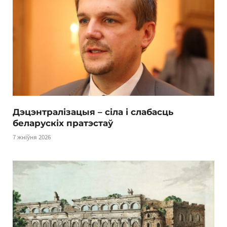
Дэцэнтралізацыя – сіла і слабасць
беларускіх пратэстаў
7 жніўня 2026