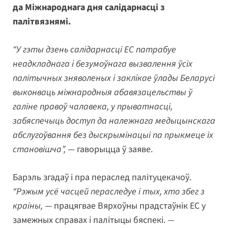
да Міжнароднага дня салідарнасці з
палітвязнямі.
“У гэты дзень салідарнасці ЕС патрабуе
неадкладнага і безумоўнага вызвалення ўсіх
палітычных зняволеных і заклікае ўлады Беларусі
выконваць міжнародныя абавязацельствы ў
галіне правоў чалавека, у прыватнасці,
забяспечыць доступ да належнага медыцынскага
абслугоўвання без дыскрымінацыі па прыкмеце іх
становішча”,
— гаворыцца ў заяве.
Барэль згадаў і пра пераслед палітуцекачоў.
“Рэжым усё часцей пераследуе і тых, хто збег з
краіны,
— працягвае Вярхоўны прадстаўнік ЕС у
замежных справах і палітыцы бяспекі.
—