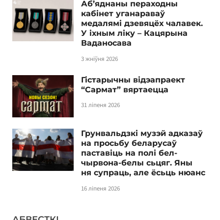
Аб’яднаны пераходны
кабінет уганараваў
медалямі дзевяцёх чалавек.
У іхным ліку – Кацярына
Ваданосава
3 жніўня 2026
Гістарычны відэапраект
“Сармат” вяртаецца
31 ліпеня 2026
Грунвальдзкі музэй адказаў
на просьбу беларусаў
паставіць на полі бел-
чырвона-белы сьцяг. Яны
ня супраць, але ёсьць нюанс
16 ліпеня 2026
АБВЕСТКІ