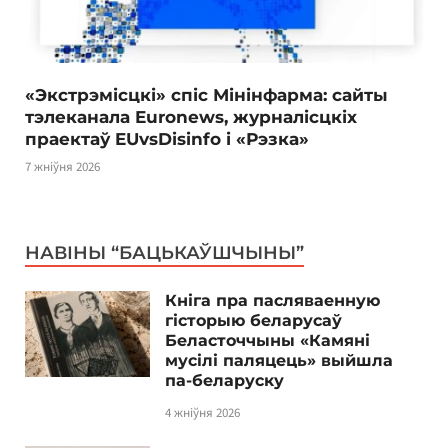
«Экстрэмісцкі» спіс Мінінфарма: сайты
тэлеканала Euronews, журналісцкіх
праектаў EUvsDisinfo і «Рэзка»
7 жніўня 2026
НАВІНЫ “БАЦЬКАЎШЧЫНЫ”
Кніга пра пасляваенную
гісторыю беларусаў
Беласточчыны «Камяні
мусілі паляцець» выйшла
па-беларуску
4 жніўня 2026