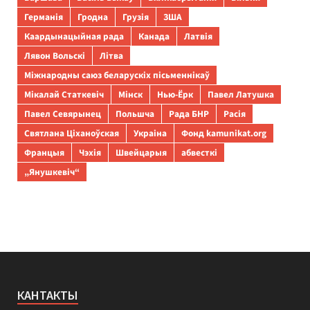
Германія
Гродна
Грузія
ЗША
Каардынацыйная рада
Канада
Латвія
Лявон Вольскі
Літва
Міжнародны саюз беларускіх пісьменнікаў
Мікалай Статкевіч
Мінск
Нью-Ёрк
Павел Латушка
Павел Севярынец
Польшча
Рада БНР
Расія
Святлана Ціханоўская
Украіна
Фонд kamunikat.org
Францыя
Чэхія
Швейцарыя
абвесткі
„Янушкевіч“
КАНТАКТЫ