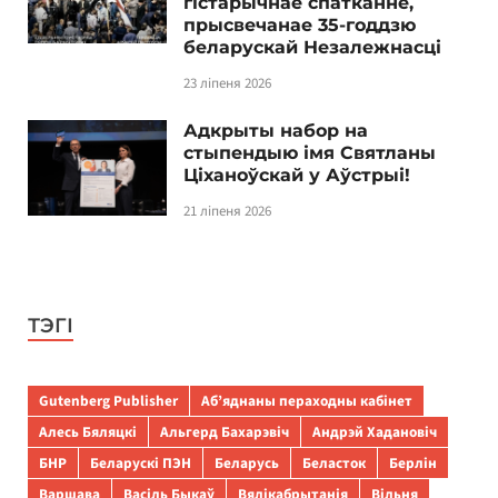
гістарычнае спатканне,
прысвечанае 35-годдзю
беларускай Незалежнасці
23 ліпеня 2026
Адкрыты набор на
стыпендыю імя Святланы
Ціханоўскай у Аўстрыі!
21 ліпеня 2026
ТЭГІ
Gutenberg Publisher
Аб’яднаны пераходны кабінет
Алесь Бяляцкі
Альгерд Бахарэвіч
Андрэй Хадановіч
БНР
Беларускі ПЭН
Беларусь
Беласток
Берлін
Варшава
Васіль Быкаў
Вялікабрытанія
Вільня