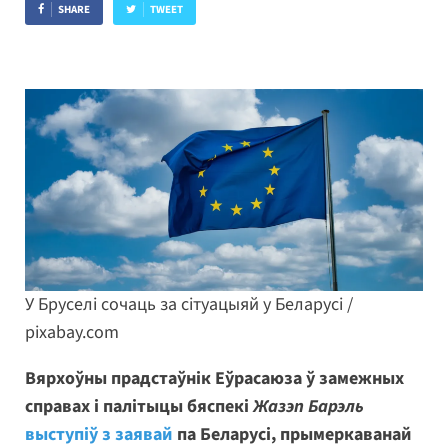
SHARE
TWEET
У Бруселі сочаць за сітуацыяй у Беларусі /
pixabay.com
Вярхоўны прадстаўнік Еўрасаюза ў замежных
справах і палітыцы бяспекі
Жазэп Барэль
выступіў з заявай
па Беларусі, прымеркаванай