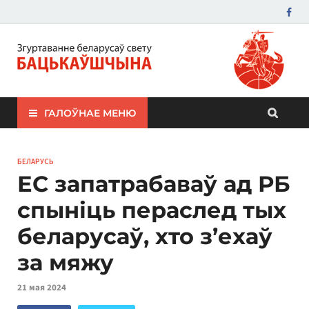
ЗБС "Бацькаўшчына"
ГАЛОЎНАЕ МЕНЮ
БЕЛАРУСЬ
ЕС запатрабаваў ад РБ
спыніць пераслед тых
беларусаў, хто з’ехаў
за мяжу
21 мая 2024