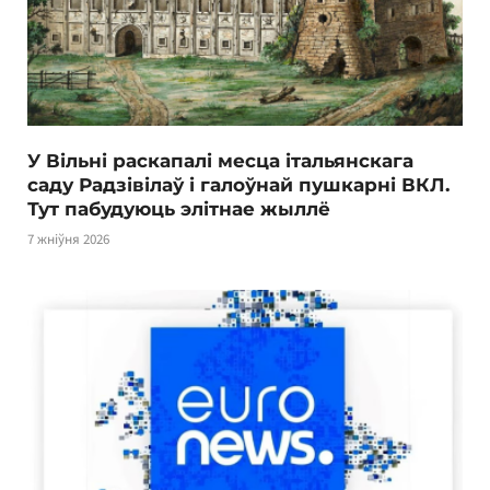
У Вільні раскапалі месца італьянскага
саду Радзівілаў і галоўнай пушкарні ВКЛ.
Тут пабудуюць элітнае жыллё
7 жніўня 2026