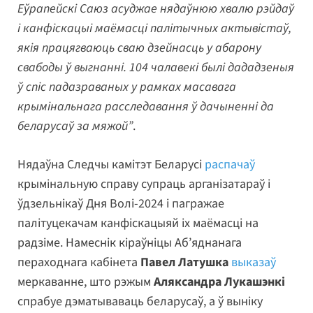
Еўрапейскі Саюз асуджае нядаўнюю хвалю рэйдаў
і канфіскацыі маёмасці палітычных актывістаў,
якія працягваюць сваю дзейнасць у абарону
свабоды ў выгнанні. 104 чалавекі былі дададзеныя
ў спіс падазраваных у рамках масавага
крымінальнага расследавання ў дачыненні да
беларусаў за мяжой”
.
Нядаўна Следчы камітэт Беларусі
распачаў
крымінальную справу супраць арганізатараў і
ўдзельнікаў Дня Волі-2024 і пагражае
палітуцекачам канфіскацыяй іх маёмасці на
радзіме. Намеснік кіраўніцы Аб’яднанага
пераходнага кабінета
Павел Латушка
выказаў
меркаванне, што рэжым
Аляксандра Лукашэнкі
спрабуе дэматываваць беларусаў, а ў выніку