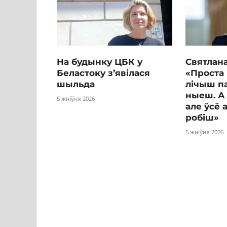
На будынку ЦБК у
Святлана
Беластоку з’явілася
«Проста 
шыльда
лічыш п
ныеш. А 
5 жніўня 2026
але ўсё 
робіш»
5 жніўня 2026