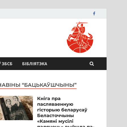
Ў ЗБСБ
БІБЛІЯТЭКА
НАВІНЫ “БАЦЬКАЎШЧЫНЫ”
Кніга пра
пасляваенную
гісторыю беларусаў
Беласточчыны
«Камяні мусілі
паляцець» выйшла па-