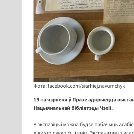
Фота: facebook.com/siarhiej.navumchyk
19-га чэрвеня ў Празе адкрыецца выста
Нацыянальнай бібліятэцы Чэхіі.
У экспазіцыі можна будзе пабачыць асабіс
ліку яго рукапісы і кнігі. Экспанатамі з ула