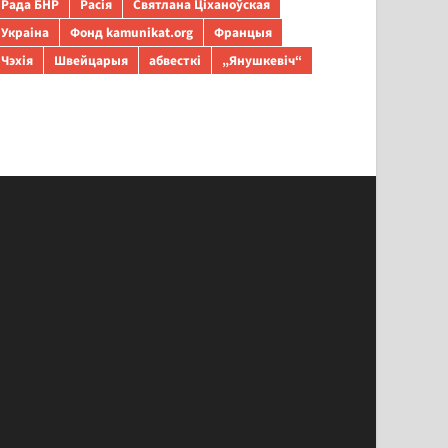
Рада БНР
Расія
Святлана Ціханоўская
Украіна
Фонд kamunikat.org
Францыя
Чэхія
Швейцарыя
абвесткі
„Янушкевіч“