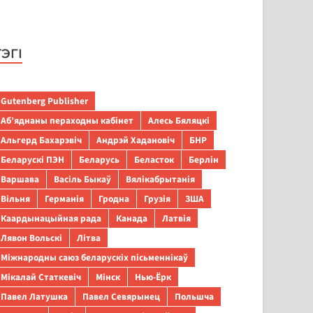
ТЭГІ
Gutenberg Publisher
Аб’яднаны пераходны кабінет
Алесь Бяляцкі
Альгерд Бахарэвіч
Андрэй Хадановіч
БНР
Беларускі ПЭН
Беларусь
Беласток
Берлін
Варшава
Васіль Быкаў
Вялікабрытанія
Вільня
Германія
Гродна
Грузія
ЗША
Каардынацыйная рада
Канада
Латвія
Лявон Вольскі
Літва
Міжнародны саюз беларускіх пісьменнікаў
Мікалай Статкевіч
Мінск
Нью-Ёрк
Павел Латушка
Павел Севярынец
Польшча