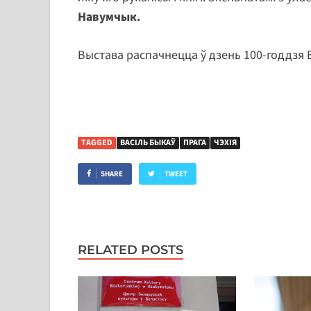
Навумчык.
Выстава распачнецца ў дзень 100-годдзя 
TAGGED
ВАСІЛЬ БЫКАЎ
ПРАГА
ЧЭХІЯ
SHARE
TWEET
RELATED POSTS