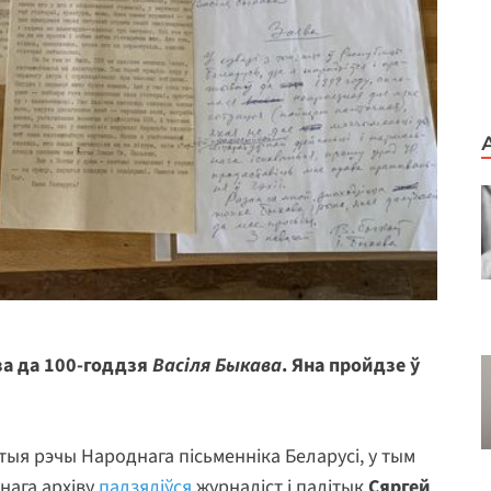
ва да 100-годдзя
Васіля Быкава
. Яна пройдзе ў
тыя рэчы Народнага пісьменніка Беларусі, у тым
снага архіву
падзяліўся
журналіст і палітык
Сяргей