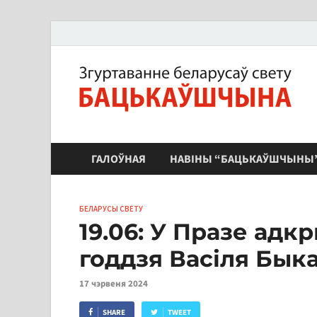
ЗБС "Бацькаўшчына"
ГАЛОЎНАЯ
НАВІНЫ “БАЦЬКАЎШЧЫНЫ
БЕЛАРУСЫ СВЕТУ
19.06: У Празе адк
годдзя Васіля Бык
17 чэрвеня 2024
SHARE
TWEET