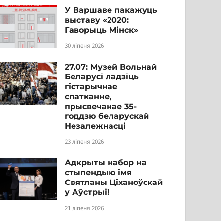
У Варшаве пакажуць
выставу «2020:
Гаворыць Мінск»
30 ліпеня 2026
27.07: Музей Вольнай
Беларусі ладзіць
гістарычнае
спатканне,
прысвечанае 35-
годдзю беларускай
Незалежнасці
23 ліпеня 2026
Адкрыты набор на
стыпендыю імя
Святланы Ціханоўскай
у Аўстрыі!
21 ліпеня 2026