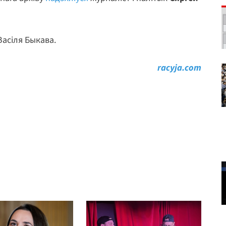
Васіля Быкава.
racyja.com