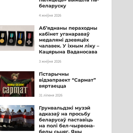
беларуску
4 жніўня 2026
Аб’яднаны пераходны
кабінет уганараваў
медалямі дзевяцёх
чалавек. У іхным ліку –
Кацярына Ваданосава
3 жніўня 2026
Гістарычны
відэапраект “Сармат”
вяртаецца
31 ліпеня 2026
Грунвальдзкі музэй
адказаў на просьбу
беларусаў паставіць
на полі бел-чырвона-
белы сьцяг. Яны