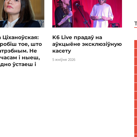
 Ціханоўская:
K6 Live прадаў на
робіш тое, што
аўкцыёне эксклюзіўную
атрэбным. Не
касету
часам і ныеш,
5 жніўня 2026
адно ўстаеш і