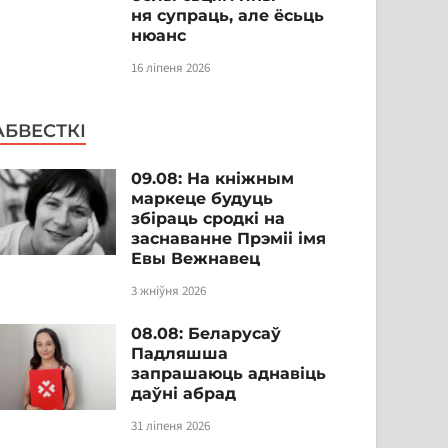
ня супраць, але ёсьць
нюанс
16 ліпеня 2026
АБВЕСТКІ
09.08: На кніжным
маркеце будуць
збіраць сродкі на
заснаванне Прэміі імя
Евы Вежнавец
3 жніўня 2026
08.08: Беларусаў
Падляшша
запрашаюць аднавіць
даўні абрад
31 ліпеня 2026