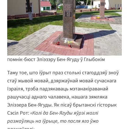
омнік-бюст Эліэзэру Бен-Ягуду ў Глыбокім
П
Таму тое, што іўрыт праз столькі стагоддзяў зноў
стаў жывой мовай, дзяржаўнай мовай сучаснага
Ізраіля, трэба падзякаваць мэтанакіраванай
рашучасці аднаго чалавека, нашага зямляка
Эліэзера Бен-Ягуды. Як пісаў брытанскі гісторык
Сэсіл Рот:
«Калі да Бен-Ягуды яўрэі маглі
размаўляць на іўрыце, то пасля яго ўжо