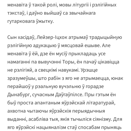
менавіта ў такой ролі, мовы літургіі і рэлігійных
тэкстаў, і даўно выйшаў са звычайнага
гутарковага ўжытку.
Сын хасідаў, Лейзер-Іцхок атрымаў традыцыйную
рэлігійную адукацыю ў мясцовай ешыве. Але
менавіта ў ёй, дзе ён мусіў прыкладаць усе
намаганні па вывучэнні Торы, ён пачаў цікавіцца
не рэлігіяй, а свецкімі навукамі. Урэшце
зразумеўшы, што рабін з яго не атрымаецца, юнак
перайшоў у рэальную вучэльню ў горадзе
Дынабург, сучасным Даўгаўпілсе. Пры гэтым ён
быў проста апантаным яўрэйскай літаратурай,
ахвотна чытаючы яўрэйскія перыядычныя
выданні, асабліва тыя, якія тычыліся сіянізму. Для
яго яўрэйскі нацыяналізм стаў спосабам прыняць