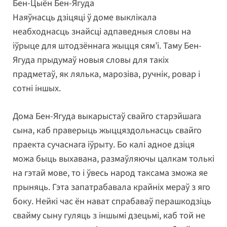
Бен-Цыён Бен-Ягуда
Наяўнасць дзіцяці ў доме выклікала
неабходнасць знайсці адпаведныя словы на
іўрыце для штодзённага жыцця сям’і. Таму Бен-
Ягуда прыдумаў новыя словы для такіх
прадметаў, як лялька, марозіва, ручнік, ровар і
сотні іншых.
Дома Бен-Ягуда выкарыстаў свайго старэйшага
сына, каб праверыць жыццяздольнасць свайго
праекта сучаснага іўрыту. Бо калі адное дзіця
можа быць выхавана, размаўляючы цалкам толькі
на гэтай мове, то і ўвесь народ таксама зможа яе
прыняць. Гэта запатрабавала крайніх мераў з яго
боку. Нейкі час ён нават спрабаваў перашкодзіць
свайму сыну гуляць з іншымі дзецьмі, каб той не