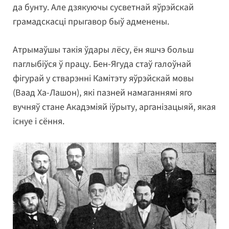
да бунту. Але дзякуючы сусветнай яўрэйскай
грамадскасці прыгавор быў адменены.
Атрымаўшы такія ўдары лёсу, ён яшчэ больш
паглыбіўся ў працу. Бен-Ягуда стаў галоўнай
фігурай у стварэнні Камітэту яўрэйскай мовы
(Ваад Ха-Лашон), які пазней намаганнямі яго
вучняў стане Акадэміяй іўрыту, арганізацыяй, якая
існуе і сёння.