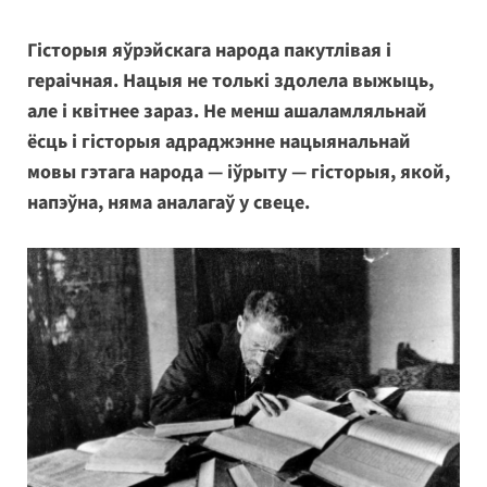
Гісторыя яўрэйскага народа пакутлівая і
гераічная. Нацыя не толькі здолела выжыць,
але і квітнее зараз. Не менш ашаламляльнай
ёсць і гісторыя адраджэнне нацыянальнай
мовы гэтага народа — іўрыту — гісторыя, якой,
напэўна, няма аналагаў у свеце.