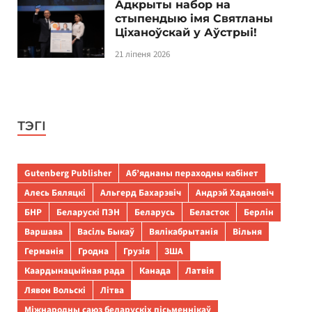
Адкрыты набор на
стыпендыю імя Святланы
Ціханоўскай у Аўстрыі!
21 ліпеня 2026
ТЭГІ
Gutenberg Publisher
Аб’яднаны пераходны кабінет
Алесь Бяляцкі
Альгерд Бахарэвіч
Андрэй Хадановіч
БНР
Беларускі ПЭН
Беларусь
Беласток
Берлін
Варшава
Васіль Быкаў
Вялікабрытанія
Вільня
Германія
Гродна
Грузія
ЗША
Каардынацыйная рада
Канада
Латвія
Лявон Вольскі
Літва
Міжнародны саюз беларускіх пісьменнікаў