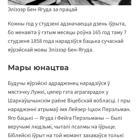
Эліэзэр Бен-Ягуда за працай
Кожны год у студзені адзначаецца дзень іўрыта,
бо менавіта ў гэтым месяцы роўна 165 год таму 7
студзеня 1858 года нарадзіўся бацька сучаснай
яўрэйскай мовы Эліэзэр Бен-Ягуда.
Мары юнацтва
Будучы яўрэйскі адраджэнец нарадзіўся ў
мястэчку Лужкі, цяпер гэта аграгарадок у
Шаркаўшчынскім раёне Віцебскай вобласці. І пры
нараджэнні атрымаў імя Лейзер-Іцхок Перэльман.
Яго бацькі — Ягуда і Фейга Перэльманы — былі
веручымі людзьмі, чыталі псалмы на іўрыце.
Біблейскі іўрыт на той момант захаваўся толькі