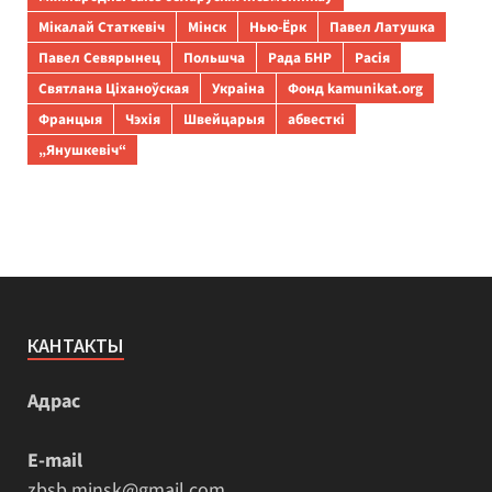
Мікалай Статкевіч
Мінск
Нью-Ёрк
Павел Латушка
Павел Севярынец
Польшча
Рада БНР
Расія
Святлана Ціханоўская
Украіна
Фонд kamunikat.org
Францыя
Чэхія
Швейцарыя
абвесткі
„Янушкевіч“
КАНТАКТЫ
Адрас
E-mail
zbsb.minsk@gmail.com