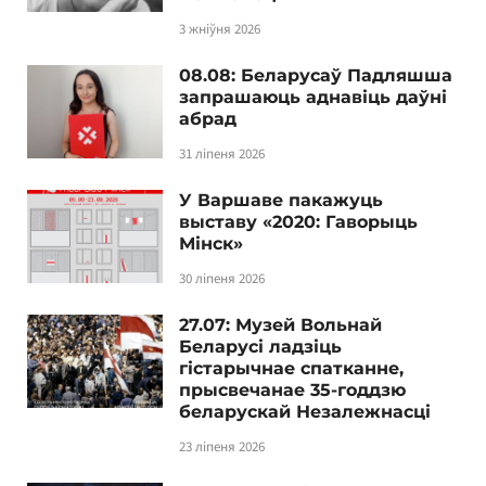
3 жніўня 2026
08.08: Беларусаў Падляшша
запрашаюць аднавіць даўні
абрад
31 ліпеня 2026
У Варшаве пакажуць
выставу «2020: Гаворыць
Мінск»
30 ліпеня 2026
27.07: Музей Вольнай
Беларусі ладзіць
гістарычнае спатканне,
прысвечанае 35-годдзю
беларускай Незалежнасці
23 ліпеня 2026