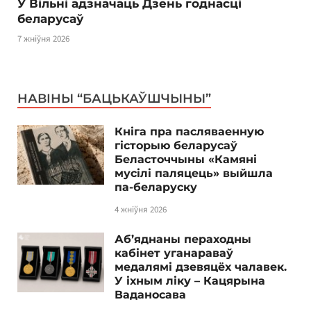
У Вільні адзначаць Дзень годнасці
беларусаў
7 жніўня 2026
НАВІНЫ “БАЦЬКАЎШЧЫНЫ”
Кніга пра пасляваенную
гісторыю беларусаў
Беласточчыны «Камяні
мусілі паляцець» выйшла
па-беларуску
4 жніўня 2026
Аб’яднаны пераходны
кабінет уганараваў
медалямі дзевяцёх чалавек.
У іхным ліку – Кацярына
Ваданосава