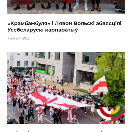
«Крамбамбуля» і Лявон Вольскі абвясцілі
Усебеларускі карпаратыў
7 жніўня 2026