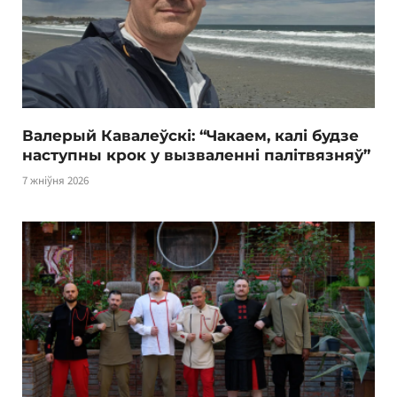
Валерый Кавалеўскі: “Чакаем, калі будзе
наступны крок у вызваленні палітвязняў”
7 жніўня 2026