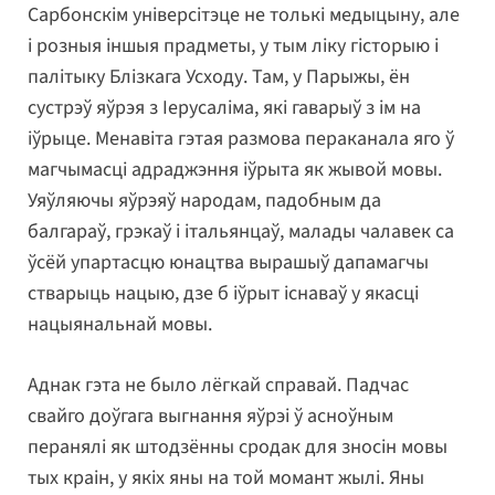
Сарбонскім універсітэце не толькі медыцыну, але
і розныя іншыя прадметы, у тым ліку гісторыю і
палітыку Блізкага Усходу. Там, у Парыжы, ён
сустрэў яўрэя з Іерусаліма, які гаварыў з ім на
іўрыце. Менавіта гэтая размова пераканала яго ў
магчымасці адраджэння іўрыта як жывой мовы.
Уяўляючы яўрэяў народам, падобным да
балгараў, грэкаў і італьянцаў, малады чалавек са
ўсёй упартасцю юнацтва вырашыў дапамагчы
стварыць нацыю, дзе б іўрыт існаваў у якасці
нацыянальнай мовы.
Аднак гэта не было лёгкай справай. Падчас
свайго доўгага выгнання яўрэі ў асноўным
перанялі як штодзённы сродак для зносін мовы
тых краін, у якіх яны на той момант жылі. Яны