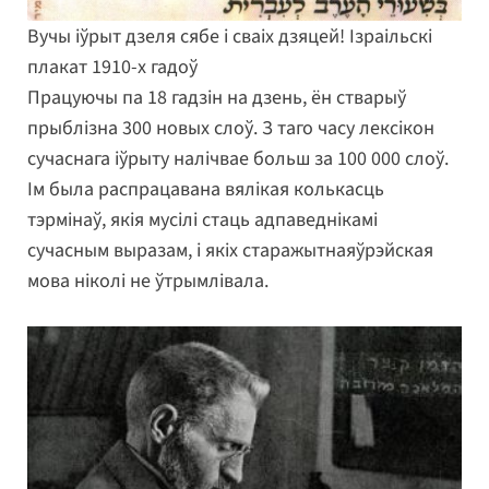
Вучы іўрыт дзеля сябе і сваіх дзяцей! Ізраільскі
плакат 1910-х гадоў
Працуючы па 18 гадзін на дзень, ён стварыў
прыблізна 300 новых слоў. З таго часу лексікон
сучаснага іўрыту налічвае больш за 100 000 слоў.
Ім была распрацавана вялікая колькасць
тэрмінаў, якія мусілі стаць адпаведнікамі
сучасным выразам, і якіх старажытнаяўрэйская
мова ніколі не ўтрымлівала.