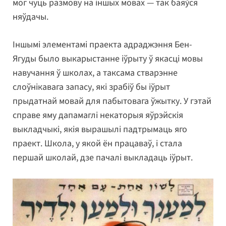
мог чуць размову на іншых мовах — так баяўся
няўдачы.
Іншымі элементамі праекта адраджэння Бен-
Ягуды было выкарыстанне іўрыту ў якасці мовы
навучання ў школах, а таксама стварэнне
слоўнікавага запасу, які зрабіў бы іўрыт
прыдатнай мовай для пабытовага ўжытку. У гэтай
справе яму дапамаглі некаторыя яўрэйскія
выкладчыкі, якія вырашылі падтрымаць яго
праект. Школа, у якой ён працаваў, і стала
першай школай, дзе пачалі выкладаць іўрыт.