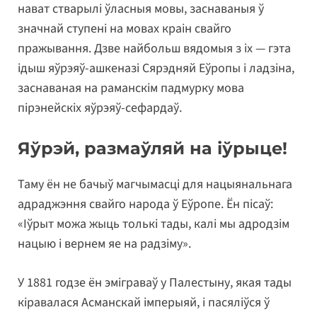
нават стварылі ўласныя мовы, заснаваныя ў
значнай ступені на мовах краін свайго
пражывання. Дзве найбольш вядомыя з іх — гэта
ідыш яўрэяў-ашкеназі Сярэдняй Еўропы і ладзіна,
заснаваная на раманскім падмурку мова
пірэнейскіх яўрэяў-сефардаў.
Яўрэй, размаўляй на іўрыце!
Таму ён не бачыў магчымасці для нацыянальнага
адраджэння свайго народа ў Еўропе. Ён пісаў:
«Іўрыт можа жыць толькі тады, калі мы адродзім
нацыю і вернем яе на радзіму».
У 1881 годзе ён эміграваў у Палестыну, якая тады
кіравалася Асманскай імперыяй, і пасяліўся ў