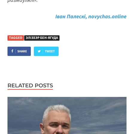
размаўлялі»
.
Іван Палескі, novychas.online
TAGGED
ЭЛІЭЗЭР БЕН-ЯГУДА
SHARE
TWEET
RELATED POSTS