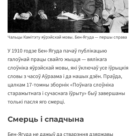
Чальцы Камітэту яўрэйскай мовы. Бен-Ягуда — першы справа
У 1910 годзе Бен-Ягуда пачаў публікацыю
галоўнай працы свайго жыцця — вялікага
слоўніка яўрэйскай мовы, які ўключаў усе іўрыцкія
словы з часоў Аўраама і да нашых дзён. Праўда,
цалкам 17-томны зборнік «Поўнага слоўніка
старажытнага і сучаснага іўрыту» быў завершаны
толькі пасля яго смерці.
Смерць і спадчына
Бен-Ягуда не дажыў да стварэння дзяржавы