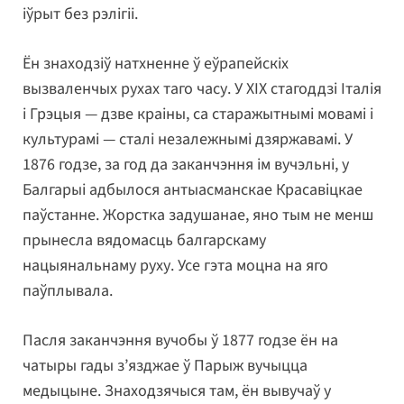
іўрыт без рэлігіі.
Ён знаходзіў натхненне ў еўрапейскіх
вызваленчых рухах таго часу. У ХІХ стагоддзі Італія
і Грэцыя — дзве краіны, са старажытнымі мовамі і
культурамі — сталі незалежнымі дзяржавамі. У
1876 годзе, за год да заканчэння ім вучэльні, у
Балгарыі адбылося антыасманскае Красавіцкае
паўстанне. Жорстка задушанае, яно тым не менш
прынесла вядомасць балгарскаму
нацыянальнаму руху. Усе гэта моцна на яго
паўплывала.
Пасля заканчэння вучобы ў 1877 годзе ён на
чатыры гады з’язджае ў Парыж вучыцца
медыцыне. Знаходзячыся там, ён вывучаў у