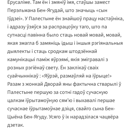
Ерусаліме. Там ён і змяніў імя, стаўшы замест
Перэльмана Бен-Ягудай, што значыць «сын
Іўдзеі». У Палестыне ён знайшоў працу настаўніка,
і адразу ўзяўся за распрацоўку таго, што па
сутнасці павінна было стаць новай мовай, мовай,
якая змагла б замяніць ідыш і іншыя рэгіянальныя
дыялекты і стаць сродкам штодзённай
камунікацыі паміж яўрэямі, якія эмігравалі з
розных рэгіёнаў свету. Ён заклікаў сваіх
суайчыннікаў : «Яўрэй, размаўляй на іўрыце!»
Разам з жонкай Дворай яны фактычна стварылі ў
Палестыне першую за сотні гадоў сучасную
цалкам іўрытамоўную сям’ю і выхавалі першае
сучаснае іўрытамоўнае дзіця, свайго сына Бен-
Цыёна Бен-Ягуду. Усяго ў іх нарадзілася чацвёра
дзетак.