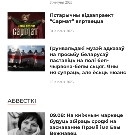
3 жніўня 2026
Гістарычны відэапраект
“Сармат” вяртаецца
31 ліпеня 2026
Грунвальдзкі музэй адказаў
на просьбу беларусаў
паставіць на полі бел-
чырвона-белы сьцяг. Яны
ня супраць, але ёсьць нюанс
16 ліпеня 2026
АБВЕСТКІ
09.08: На кніжным маркеце
будуць збіраць сродкі на
заснаванне Прэміі імя Евы
Вежнавец