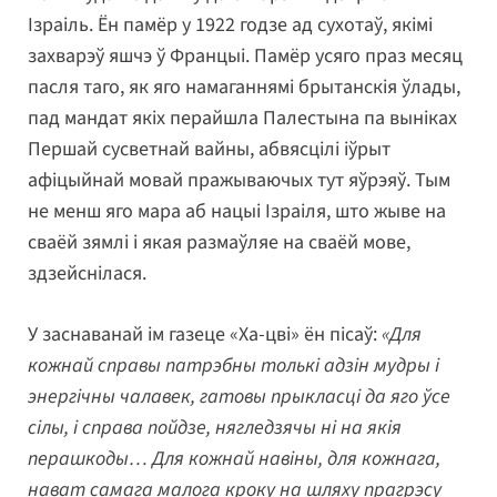
Ізраіль. Ён памёр у 1922 годзе ад сухотаў, якімі
захварэў яшчэ ў Францыі. Памёр усяго праз месяц
пасля таго, як яго намаганнямі брытанскія ўлады,
пад мандат якіх перайшла Палестына па выніках
Першай сусветнай вайны, абвясцілі іўрыт
афіцыйнай мовай пражываючых тут яўрэяў. Тым
не менш яго мара аб нацыі Ізраіля, што жыве на
сваёй зямлі і якая размаўляе на сваёй мове,
здзейснілася.
У заснаванай ім газеце «Ха-цві» ён пісаў:
«Для
кожнай справы патрэбны толькі адзін мудры і
энергічны чалавек, гатовы прыкласці да яго ўсе
сілы, і справа пойдзе, нягледзячы ні на якія
перашкоды… Для кожнай навіны, для кожнага,
нават самага малога кроку на шляху прагрэсу