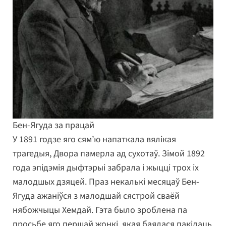
Бен-Ягуда за працай
У 1891 годзе яго сям’ю напаткала вялікая
трагедыя, Двора памерла ад сухотаў. Зімой 1892
года эпідэмія дыфтэрыі забрала і жыцці трох іх
малодшых дзяцей. Праз некалькі месяцаў Бен-
Ягуда ажаніўся з малодшай сястрой сваёй
нябожчыцы Хемдай. Гэта было зроблена па
просьбе яго першай жонкі, якая баялася пакідаць