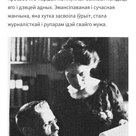
яго і дзяцей адных. Эмансіпаваная і сучасная
жанчына, яна хутка засвоіла іўрыіт, стала
журналісткай і рупарам ідэй свайго мужа.