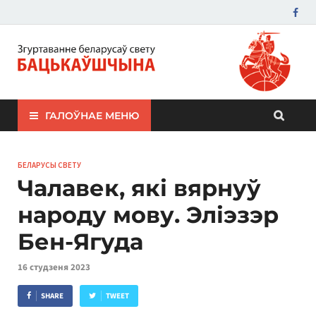
ЗБС "Бацькаўшчына"
ГАЛОЎНАЕ МЕНЮ
БЕЛАРУСЫ СВЕТУ
Чалавек, які вярнуў
народу мову. Эліэзэр
Бен-Ягуда
16 студзеня 2023
SHARE
TWEET