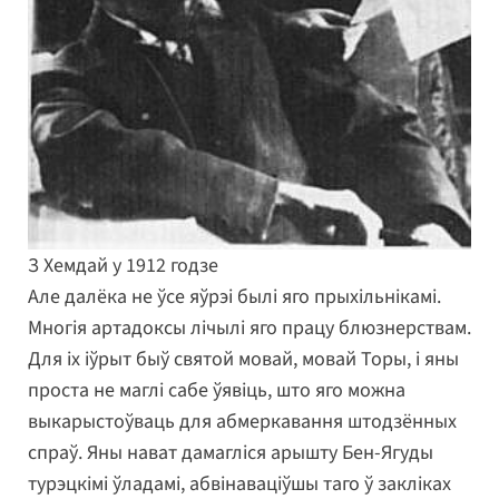
З Хемдай у 1912 годзе
Але далёка не ўсе яўрэі былі яго прыхільнікамі.
Многія артадоксы лічылі яго працу блюзнерствам.
Для іх іўрыт быў святой мовай, мовай Торы, і яны
проста не маглі сабе ўявіць, што яго можна
выкарыстоўваць для абмеркавання штодзённых
спраў. Яны нават дамагліся арышту Бен-Ягуды
турэцкімі ўладамі, абвінаваціўшы таго ў закліках