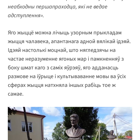
неабходны першапраходца, які не ведае
адступлення».
Яго жыццё можна лічыць узорным прыкладам
жыцця чалавека, апантанага адной вялікай ідэяй.
Ідэяй настолькі моцнай, што нягледзячы на
частае неразуменне ягоных мар і памкненняў з
боку шмат каго з саміх яўрэяў, яго адданасць
размове на іўрыце і культываванне мовы ва ўсіх
сферах жыцця натхняла іншых рабіць тое ж
самае.