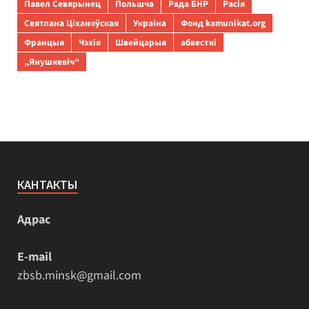
Павел Севярынец
Польшча
Рада БНР
Расія
Святлана Ціханоўская
Украіна
Фонд kamunikat.org
Францыя
Чэхія
Швейцарыя
абвесткі
„Янушкевіч“
КАНТАКТЫ
Адрас
E-mail
zbsb.minsk@gmail.com