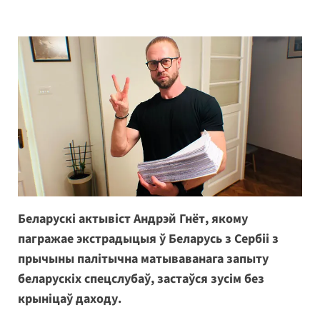
Беларускі актывіст Андрэй Гнёт, якому
пагражае экстрадыцыя ў Беларусь з Сербіі з
прычыны палітычна матываванага запыту
беларускіх спецслубаў, застаўся зусім без
крыніцаў даходу.