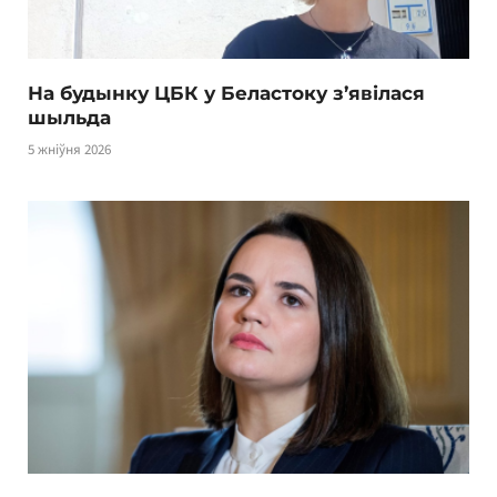
На будынку ЦБК у Беластоку з’явілася
шыльда
5 жніўня 2026