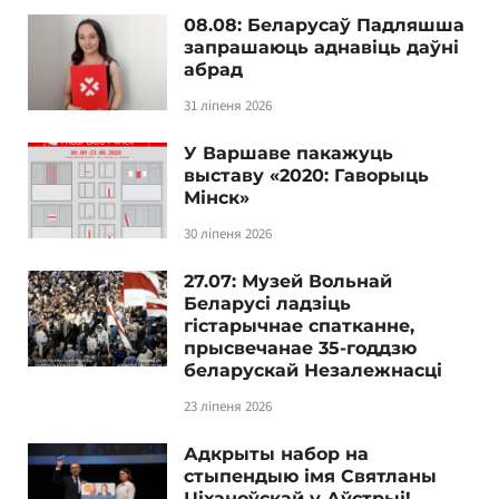
08.08: Беларусаў Падляшша
запрашаюць аднавіць даўні
абрад
31 ліпеня 2026
У Варшаве пакажуць
выставу «2020: Гаворыць
Мінск»
30 ліпеня 2026
27.07: Музей Вольнай
Беларусі ладзіць
гістарычнае спатканне,
прысвечанае 35-годдзю
беларускай Незалежнасці
23 ліпеня 2026
Адкрыты набор на
стыпендыю імя Святланы
Ціханоўскай у Аўстрыі!