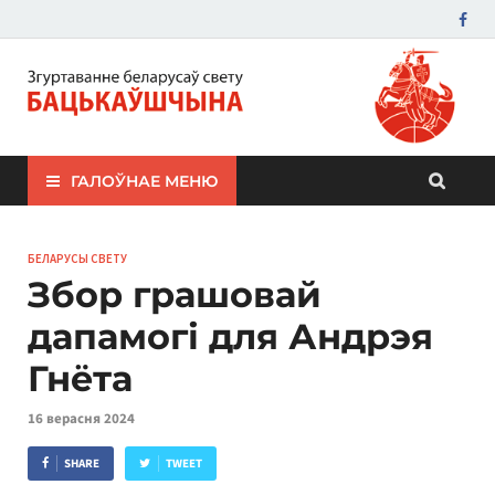
ЗБС "Бацькаўшчына"
ГАЛОЎНАЕ МЕНЮ
БЕЛАРУСЫ СВЕТУ
Збор грашовай
дапамогі для Андрэя
Гнёта
16 верасня 2024
SHARE
TWEET