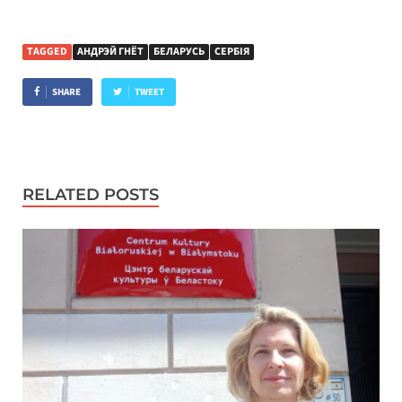
TAGGED
АНДРЭЙ ГНЁТ
БЕЛАРУСЬ
СЕРБІЯ
SHARE
TWEET
RELATED POSTS