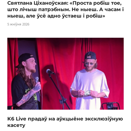
Святлана Ціханоўская: «Проста робіш тое,
што лічыш патрэбным. Не ныеш. А часам і
ныеш, але ўсё адно ўстаеш і робіш»
5 жніўня 2026
K6 Live прадаў на аўкцыёне эксклюзіўную
касету