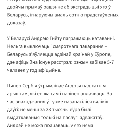
двойчы прымаў рашэнне аб экстрадыцыі яго ў
Беларусь, ігнаруючы амаль сотню прадстаўленых
доказаў.
У Беларусі Андрэю Гнёту пагражаюць катаванні.
Нельга выключаць і смяротнага пакарання –
Беларусь з’яўляецца адзінай краінай у Еўропе,
дзе афіцыйна існуе расстрэл: рэжым забівае 5-7
чалавек у год афіцыйна.
Цяпер Сербія ўтрымлівае Андрэя пад хатнім
арыштам, які ён жа сам і павінен аплачваць. За
час знаходжання ў турме назапасіліся вялікія
даўгі: не менш за 23 тысячы еўра былі
выдаткаваныя толькі на паслугі адвакатаў.
Андрэй не можа працаваць, у яго няма