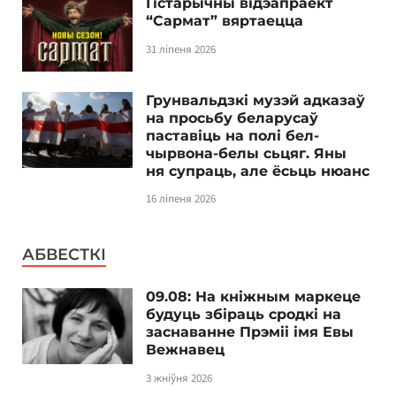
Гістарычны відэапраект
“Сармат” вяртаецца
31 ліпеня 2026
Грунвальдзкі музэй адказаў
на просьбу беларусаў
паставіць на полі бел-
чырвона-белы сьцяг. Яны
ня супраць, але ёсьць нюанс
16 ліпеня 2026
АБВЕСТКІ
09.08: На кніжным маркеце
будуць збіраць сродкі на
заснаванне Прэміі імя Евы
Вежнавец
3 жніўня 2026