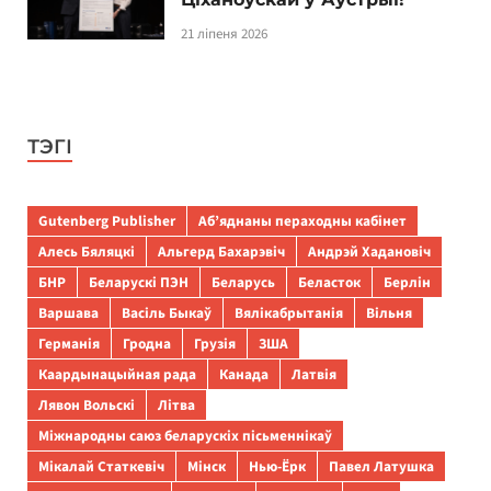
21 ліпеня 2026
ТЭГІ
Gutenberg Publisher
Аб’яднаны пераходны кабінет
Алесь Бяляцкі
Альгерд Бахарэвіч
Андрэй Хадановіч
БНР
Беларускі ПЭН
Беларусь
Беласток
Берлін
Варшава
Васіль Быкаў
Вялікабрытанія
Вільня
Германія
Гродна
Грузія
ЗША
Каардынацыйная рада
Канада
Латвія
Лявон Вольскі
Літва
Міжнародны саюз беларускіх пісьменнікаў
Мікалай Статкевіч
Мінск
Нью-Ёрк
Павел Латушка