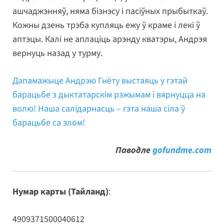
ашчаджэнняў, няма бізнэсу і пасіўных прыбыткаў.
Кожны дзень трэба купляць ежу ў краме і лекі ў
аптэцы. Калі не аплаціць арэнду кватэры, Андрэя
вернуць назад у турму.
Дапамажыце Андрэю Гнёту выстаяць у гэтай
барацьбе з дыктатарскім рэжымам і вярнуцца на
волю! Наша салідарнасць – гэта наша сіла ў
барацьбе са злом!
Паводле
gofundme.com
Нумар карты (Тайланд)
:
4909371500040612