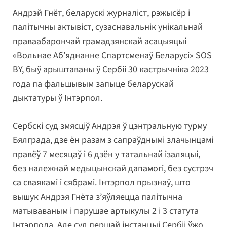
Андрэй Гнёт, беларускі журналіст, рэжысёр і
палітычны актывіст, сузаснавальнік унікальнай
праваабарончай грамадзянскай асацыяцыі
«Вольнае Аб’яднанне Спартсменаў Беларусі» SOS
BY, быў арыштаваны ў Сербіі 30 кастрычніка 2023
года па фальшывым запыце беларускай
дыктатуры ў Інтэрпол.
Сербскі суд змясціў Андрэя ў цэнтральную турму
Бялграда, дзе ён разам з сапраўднымі злачынцамі
правёў 7 месяцаў і 6 дзён у татальнай ізаляцыі,
без належнай медыцынскай дапамогі, без сустрэч
са сваякамі і сябрамі. Інтэрпол прызнаў, што
вышук Андрэя Гнёта з’яўляецца палітычна
матываваным і парушае артыкулы 2 і 3 статута
Інтэрпола. Але суд першай інстанцыі Сербіі ўжо