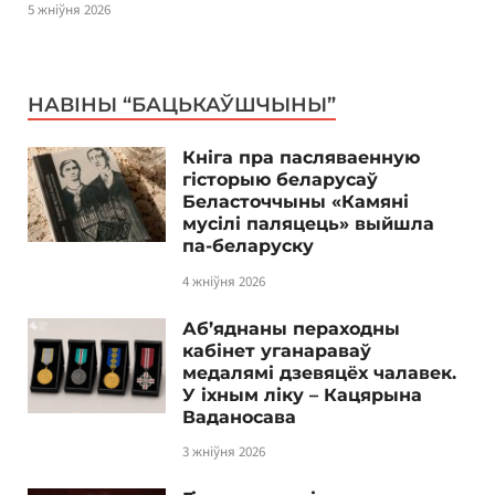
5 жніўня 2026
НАВІНЫ “БАЦЬКАЎШЧЫНЫ”
Кніга пра пасляваенную
гісторыю беларусаў
Беласточчыны «Камяні
мусілі паляцець» выйшла
па-беларуску
4 жніўня 2026
Аб’яднаны пераходны
кабінет уганараваў
медалямі дзевяцёх чалавек.
У іхным ліку – Кацярына
Ваданосава
3 жніўня 2026