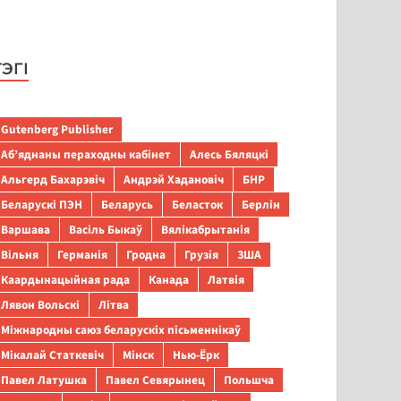
ТЭГІ
Gutenberg Publisher
Аб’яднаны пераходны кабінет
Алесь Бяляцкі
Альгерд Бахарэвіч
Андрэй Хадановіч
БНР
Беларускі ПЭН
Беларусь
Беласток
Берлін
Варшава
Васіль Быкаў
Вялікабрытанія
Вільня
Германія
Гродна
Грузія
ЗША
Каардынацыйная рада
Канада
Латвія
Лявон Вольскі
Літва
Міжнародны саюз беларускіх пісьменнікаў
Мікалай Статкевіч
Мінск
Нью-Ёрк
Павел Латушка
Павел Севярынец
Польшча