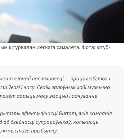
ным штурвалам лёгкага самалёта. Фота: ютуб-
ыент ягонай паспяховасці — працалюбства і
сці ўвагі і часу. Сваім галоўным хобі мужчына
палёт дарыць масу эмоцый і адчуванне
крытэры эфектыўнасці Gurtam, якія кампанія
 ад дзейнасці супрацоўнікаў, колькасць
ыкі чыстага прыбытку.