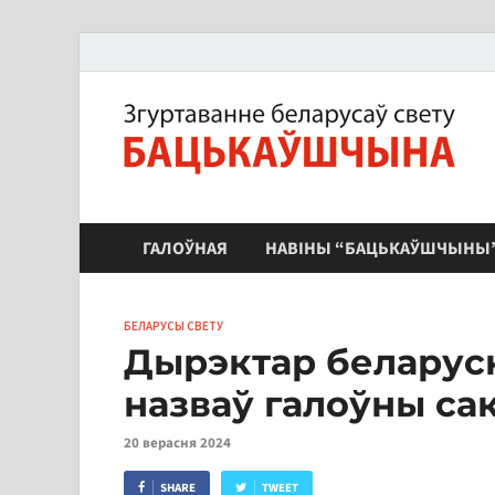
ЗБС "Бацькаўшчына"
ГАЛОЎНАЯ
НАВІНЫ “БАЦЬКАЎШЧЫНЫ
БЕЛАРУСЫ СВЕТУ
Дырэктар беларуск
назваў галоўны са
20 верасня 2024
SHARE
TWEET