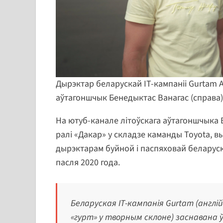
Дырэктар беларускай IT-кампаніі Gurtam А
аўтагоншчык Бенедыктас Ванагас (справа)
На ютуб-канале літоўскага аўтагоншчыка Б
ралі «Дакар» у складзе каманды Toyota, 
дырэктарам буйной і паспяховай беларуска
пасля 2020 года.
Беларуская ІТ-кампанія Gurtam (англ
«гурт» у творным склоне) заснавана ў