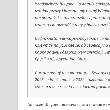
Уладзімірам Шчурко. Кампанія ствар
маніторынгу і інтэрнэту рэчаў Wialo
распрацоўкі геалакацыйных рашэнняў.
машын і іншых аб’ектаў у больш чым 1
Софт Gurtam выкарыстоўваюць сотні 
кліентаў па ўсім свеце: ад сэрвісаў 
карпарацый і дзяржаўных службаў. Офі
Грузіі, ААЭ, Аргенціне, ЗША.
Gurtam пачаў рэлакавацца з Беларусі 
2023 года. У сакавіку 2022 кампанія пр
снежні таго ж года ліквідавала расій
Аляксей Шчурко адзначае, што ягоная кам