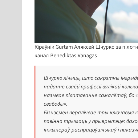
Кіраўнік Gurtam Аляксей Шчурко за пілот
канал Benediktas Vanagas
Шчурко лічыць, што сакрэтны інгрыд
наданне сваёй прафесіі вялікай колька
называе пілатаванне самалётаў, бо «
свабоды».
Бізнэсмен пералічвае тры ключавыя 
павінна трымаць у прыярытэце: даход
інжынераў-распрацоўшчыкаў і паказч