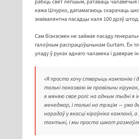
рабіць свет лепшым, ратаваць чалавечыя ж
кажа Шчурко, дапамагаюць скарачаць шко
эквівалентна пасадцы каля 100 дрэў штод
Сам бізнэсмен не займае пасаду генераль
галоўным распрацоўшчыкам Gurtam. Ён тл
уладу ў руках аднаго чалавека і давярае 
«Я проста хачу стварыць кампанію і д
толькі паказваю ім правільны кіруна
я мяняю свае ролі: на адным тыдні я
менеджар, і толькі на трэцім — ужо д
нарадаў у якасці кіраўніка кампаніі,
тактыкі, і мы проста шмат размаўл