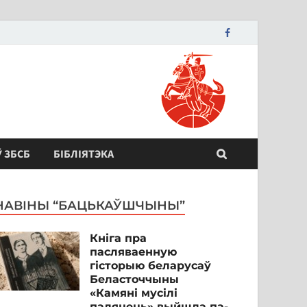
Ў ЗБСБ
БІБЛІЯТЭКА
НАВІНЫ “БАЦЬКАЎШЧЫНЫ”
Кніга пра
пасляваенную
гісторыю беларусаў
Беласточчыны
«Камяні мусілі
паляцець» выйшла па-