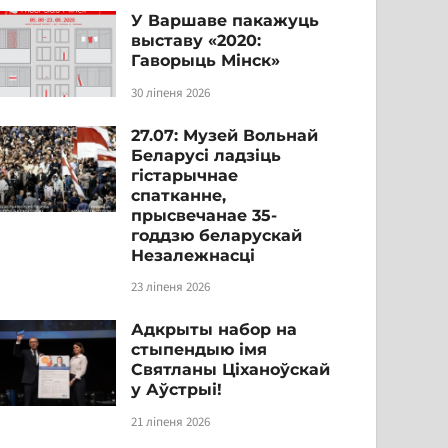
У Варшаве пакажуць
выставу «2020:
Гаворыць Мінск»
30 ліпеня 2026
27.07: Музей Вольнай
Беларусі ладзіць
гістарычнае
спатканне,
прысвечанае 35-
годдзю беларускай
Незалежнасці
23 ліпеня 2026
Адкрыты набор на
стыпендыю імя
Святланы Ціханоўскай
у Аўстрыі!
21 ліпеня 2026