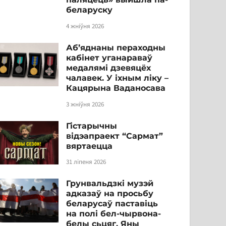
беларуску
4 жніўня 2026
Аб’яднаны пераходны
кабінет уганараваў
медалямі дзевяцёх
чалавек. У іхным ліку –
Кацярына Ваданосава
3 жніўня 2026
Гістарычны
відэапраект “Сармат”
вяртаецца
31 ліпеня 2026
Грунвальдзкі музэй
адказаў на просьбу
беларусаў паставіць
на полі бел-чырвона-
белы сьцяг. Яны