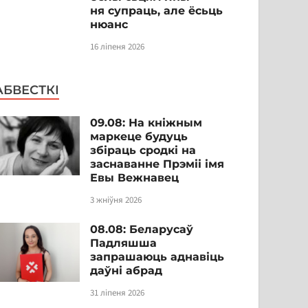
ня супраць, але ёсьць
нюанс
16 ліпеня 2026
АБВЕСТКІ
09.08: На кніжным
маркеце будуць
збіраць сродкі на
заснаванне Прэміі імя
Евы Вежнавец
3 жніўня 2026
08.08: Беларусаў
Падляшша
запрашаюць аднавіць
даўні абрад
31 ліпеня 2026