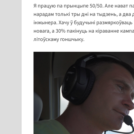
Я працую па прынцыпе 50/50. Але нават п
нарадам толькі тры дні на тыдзень, а два 
інжынера. Хачу ў будучыні размяркоўваць 
новага, а 30% пакінуць на кіраванне камп
літоўскаму гоншчыку.