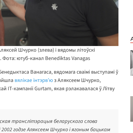
ляксей Шчурко (злева) і вядомы літоўскі
. Фота: ютуб-канал Benediktas Vanagas
енедыктаса Ванагаса, вядомага сваімі выступамі ў
выйшла
вялікае інтэрв’ю
з Аляксеем Шчурко,
й IT-кампаніі Gurtam, якая рэлакавалася ў Літву
ійская транслітэрацыя беларускага слова
 2002 годзе Аляксеем Шчурко і ягоным бацькам