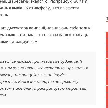
ыцці і берагчы экалогію. Распрацоўкі Gurtam,
дныя выкіды ў атмасферу, што па эфекту
зень.
нага дырэктара кампаніі, называючы сабе толькі
умачыць гэта тым, што не хоча канцэнтраваць
іншым супрацоўнікам.
азволіць людзям працягваць яе будаваць. Я
к, а яны вызначаюць усё астатняе. Пры гэтым
 інжынер-распрацоўшчык, на другім —
ырэктар. Калі я інжынер, то не праводжу
 а разам з астатнімі распрацоўваю стратэгіі,
яем.