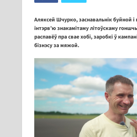
Аляксей Шчурко, заснавальнік буйной і 
інтэрв’ю знакамітаму літоўскаму гоншчы
распавёў пра свае хобі, заробкі ў кампа
бізнэсу за мяжой.