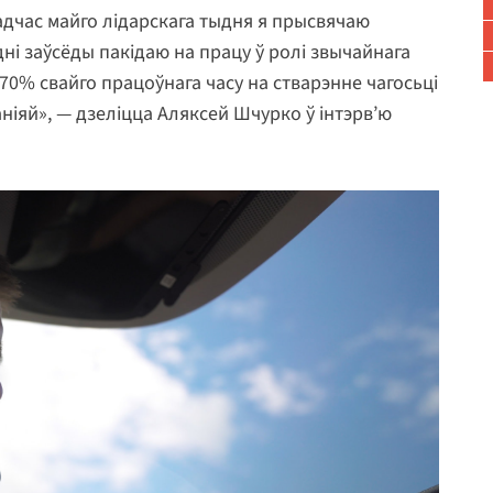
адчас майго лідарскага тыдня я прысвячаю
дні заўсёды пакідаю на працу ў ролі звычайнага
70% свайго працоўнага часу на стварэнне чагосьці
аніяй», — дзеліцца Аляксей Шчурко ў інтэрв’ю