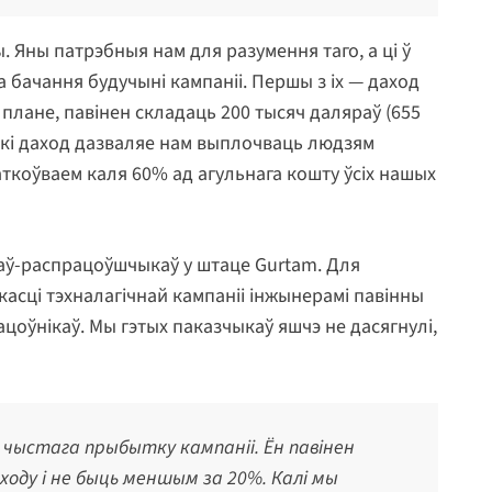
. Яны патрэбныя нам для разумення таго, а ці ў
 бачання будучыні кампаніі. Першы з іх — даход
 плане, павінен складаць 200 тысяч даляраў (655
Такі даход дазваляе нам выплочваць людзям
аткоўваем каля 60% ад агульнага кошту ўсіх нашых
раў-распрацоўшчыкаў у штаце Gurtam. Для
касці тэхналагічнай кампаніі інжынерамі павінны
цоўнікаў. Мы гэтых паказчыкаў яшчэ не дасягнулі,
 чыстага прыбытку кампаніі. Ён павінен
аходу і не быць меншым за 20%. Калі мы