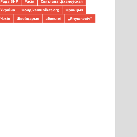
Рада БНР
Расія
Святлана Ціханоўская
Украіна
Фонд kamunikat.org
Францыя
Чэхія
Швейцарыя
абвесткі
„Янушкевіч“