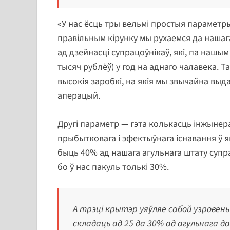
«У нас ёсць тры вельмі простыя параметры
правільным кірунку мы рухаемся да нашага
ад дзейнасці супрацоўнікаў, які, па нашым
тысяч рублёў) у год на аднаго чалавека. 
высокія заробкі, на якія мы звычайна выд
аперацый.
Другі параметр — гэта колькасць інжыне
прыбытковага і эфектыўнага існавання ў я
быць 40% ад нашага агульнага штату супра
бо ў нас пакуль толькі 30%.
А трэці крытэр уяўляе сабой узровень
складаць ад 25 да 30% ад агульнага д