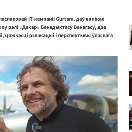
паспяховай IT-кампаніі Gurtam, даў вялікае
ку ралі «Дакар» Бенедыктасу Ванагасу, дзе
ніі, цяжкасці рэлакацыі і перспектывы ўласнага