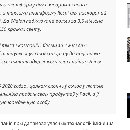
ыла платформу для спадарожнікавага
n, а таксама платформу flespi для паскоранай
 Да Wialon падключана больш за 3,5 мільёна
50 краінах свету.
тысяч кампаній і больш за 4 мільёны
па дастаўцы піцы і таксапаркаў да нафтавых
сы кампаніі адкрытыя ў пяці краінах: Літве,
ў 2020 годзе і цалкам скончыў сыход у лютым
ыпыніла продаж сваіх прадуктаў у Расіі, а ў
скую юрыдычную асобу.
панія пры дапамозе ўласных тэхналогій імкнецца