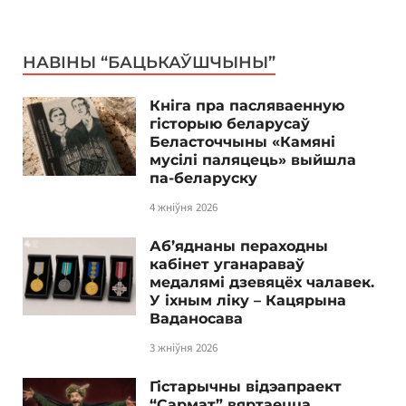
НАВІНЫ “БАЦЬКАЎШЧЫНЫ”
Кніга пра пасляваенную
гісторыю беларусаў
Беласточчыны «Камяні
мусілі паляцець» выйшла
па-беларуску
4 жніўня 2026
Аб’яднаны пераходны
кабінет уганараваў
медалямі дзевяцёх чалавек.
У іхным ліку – Кацярына
Ваданосава
3 жніўня 2026
Гістарычны відэапраект
“Сармат” вяртаецца