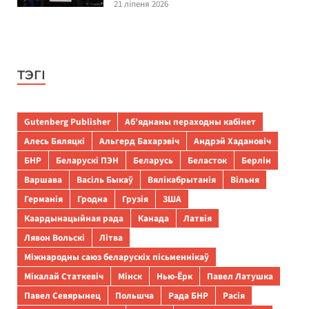
21 ліпеня 2026
ТЭГІ
Gutenberg Publisher
Аб’яднаны пераходны кабінет
Алесь Бяляцкі
Альгерд Бахарэвіч
Андрэй Хадановіч
БНР
Беларускі ПЭН
Беларусь
Беласток
Берлін
Варшава
Васіль Быкаў
Вялікабрытанія
Вільня
Германія
Гродна
Грузія
ЗША
Каардынацыйная рада
Канада
Латвія
Лявон Вольскі
Літва
Міжнародны саюз беларускіх пісьменнікаў
Мікалай Статкевіч
Мінск
Нью-Ёрк
Павел Латушка
Павел Севярынец
Польшча
Рада БНР
Расія