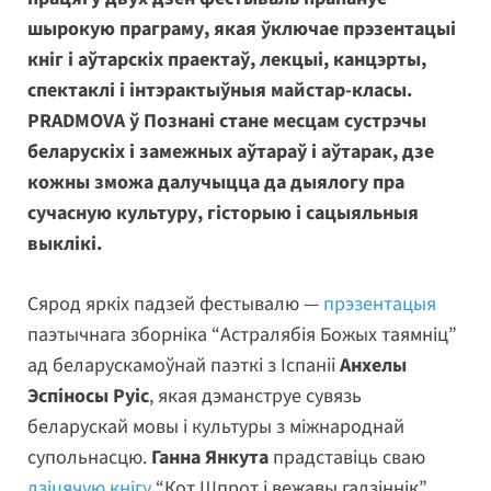
шырокую праграму, якая ўключае прэзентацыі
кніг і аўтарскіх праектаў, лекцыі, канцэрты,
спектаклі і інтэрактыўныя майстар-класы.
PRADMOVA ў Познані стане месцам сустрэчы
беларускіх і замежных аўтараў і аўтарак, дзе
кожны зможа далучыцца да дыялогу пра
сучасную культуру, гісторыю і сацыяльныя
выклікі.
Сярод яркіх падзей фестывалю —
прэзентацыя
паэтычнага зборніка “Астралябія Божых таямніц”
ад беларускамоўнай паэткі з Іспаніі
Анхелы
Эспіносы Руіс
, якая дэманструе сувязь
беларускай мовы і культуры з міжнароднай
супольнасцю.
Ганна Янкута
прадставіць сваю
дзіцячую кнігу
“Кот Шпрот і вежавы гадзіннік”,