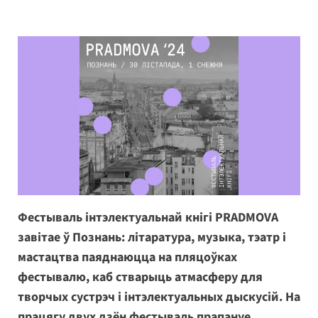
Фестываль інтэлектуальнай кнігі PRADMOVA
завітае ў Познань: літаратура, музыка, тэатр і
мастацтва паяднаюцца на пляцоўках
фестывалю, каб стварыць атмасферу для
творчых сустрэч і інтэлектуальных дыскусій. На
працягу двух дзён фестываль прапануе