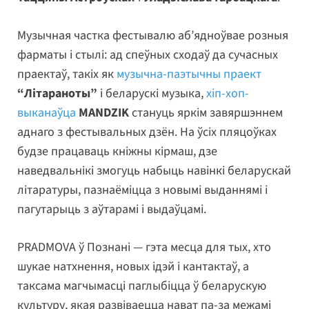
Музычная частка фестывалю аб’ядноўвае розныя
фарматы і стылі: ад спеўных сходаў да сучасных
праектаў, такіх як
музычна-паэтычны праект
“Літараноты”
і беларускі музыка,
хіп-хоп-
выканаўца
MANDZIK
стануць яркім завяршэннем
аднаго з фестывальных дзён. На ўсіх пляцоўках
будзе працаваць кніжны кірмаш, дзе
наведвальнікі змогуць набыць навінкі беларускай
літаратуры, пазнаёміцца з новымі выданнямі і
пагутарыць з аўтарамі і выдаўцамі.
PRADMOVA ў Познані — гэта месца для тых, хто
шукае натхнення, новых ідэй і кантактаў, а
таксама магчымасці паглыбіцца ў беларускую
культуру, якая развіваецца нават па-за межамі