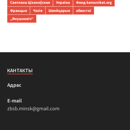
Святлана Ціханоўская
Украіна
Фонд kamunikat.org
Францыя
Чэхія
Швейцарыя
абвесткі
„Янушкевіч“
КАНТАКТЫ
Адрас
E-mail
zbsb.minsk@gmail.com