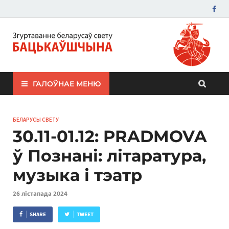
ЗБС "Бацькаўшчына"
ГАЛОЎНАЕ МЕНЮ
БЕЛАРУСЫ СВЕТУ
30.11-01.12: PRADMOVA
ў Познані: літаратура,
музыка і тэатр
26 лістапада 2024
SHARE
TWEET