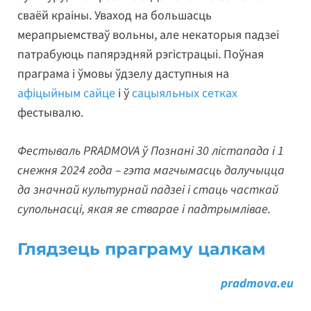
сваёй краіны. Уваход на большасць
мерапрыемстваў вольны, але некаторыя падзеі
патрабуюць папярэдняй рэгістрацыі. Поўная
праграма і ўмовы ўдзелу даступныя на
афіцыйным сайце
і ў
сацыяльных сетках
фестывалю.
Фестываль PRADMOVA ў Познані 30 лістапада і 1
снежня 2024 года – гэта магчымасць далучыцца
да значнай культурнай падзеі і стаць часткай
супольнасці, якая яе стварае і падтрымлівае.
Глядзець праграму цалкам
pradmova.eu