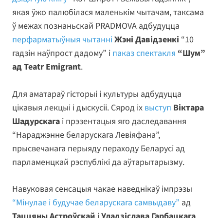
якая ўжо палюбілася маленькім чытачам, таксама
ў межах познаньскай PRADMOVA адбудуцца
перфарматыўныя чытанні
Жэні Давідзенкі
“10
гадзін наўпрост дадому” і
паказ спектакля
“Шум”
ад Teatr Emigrant
.
Для аматараў гісторыі і культуры адбудуцца
цікавыя лекцыі і дыскусіі. Сярод іх
выступ
Віктара
Шадурскага
і прэзентацыя яго даследавання
“Нараджэнне беларускага Левіяфана”,
прысвечанага перыяду пераходу Беларусі ад
парламенцкай рэспублікі да аўтарытарызму.
Навуковая сенсацыя чакае наведнікаў імпрэзы
“Мінулае і будучае беларускага самвыдаву”
ад
Таццяны Астроўскай
і
Уладзіслава Гарбацкага
.