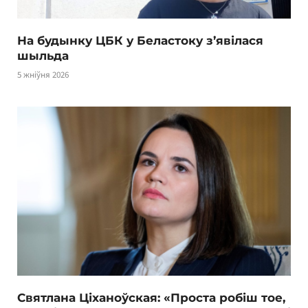
На будынку ЦБК у Беластоку з’явілася
шыльда
5 жніўня 2026
Святлана Ціханоўская: «Проста робіш тое,