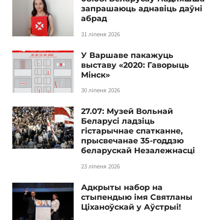
запрашаюць аднавіць даўні
абрад
31 ліпеня 2026
У Варшаве пакажуць
выставу «2020: Гаворыць
Мінск»
30 ліпеня 2026
27.07: Музей Вольнай
Беларусі ладзіць
гістарычнае спатканне,
прысвечанае 35-годдзю
беларускай Незалежнасці
23 ліпеня 2026
Адкрыты набор на
стыпендыю імя Святланы
Ціханоўскай у Аўстрыі!