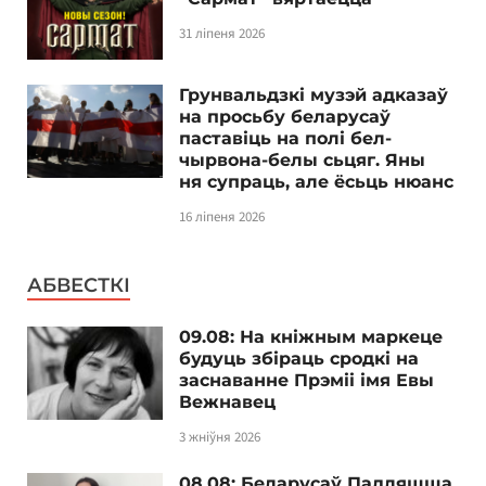
31 ліпеня 2026
Грунвальдзкі музэй адказаў
на просьбу беларусаў
паставіць на полі бел-
чырвона-белы сьцяг. Яны
ня супраць, але ёсьць нюанс
16 ліпеня 2026
АБВЕСТКІ
09.08: На кніжным маркеце
будуць збіраць сродкі на
заснаванне Прэміі імя Евы
Вежнавец
3 жніўня 2026
08.08: Беларусаў Падляшша