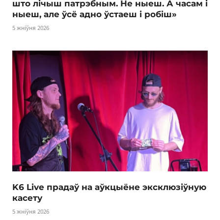
што лічыш патрэбным. Не ныеш. А часам і
ныеш, але ўсё адно ўстаеш і робіш»
5 жніўня 2026
K6 Live прадаў на аўкцыёне эксклюзіўную
касету
5 жніўня 2026