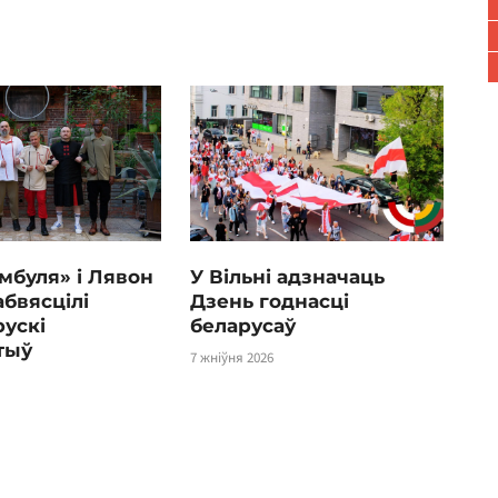
мбуля» і Лявон
У Вільні адзначаць
абвясцілі
Дзень годнасці
ускі
беларусаў
тыў
7 жніўня 2026