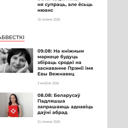
ня супраць, але ёсьць
нюанс
16 ліпеня 2026
АБВЕСТКІ
09.08: На кніжным
маркеце будуць
збіраць сродкі на
заснаванне Прэміі імя
Евы Вежнавец
3 жніўня 2026
08.08: Беларусаў
Падляшша
запрашаюць аднавіць
даўні абрад
31 ліпеня 2026