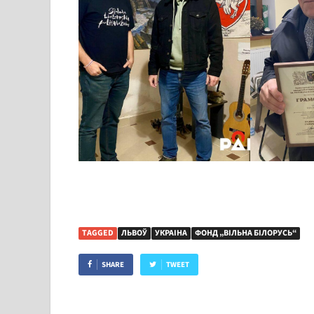
TAGGED
ЛЬВОЎ
УКРАІНА
ФОНД „ВІЛЬНА БІЛОРУСЬ“
SHARE
TWEET