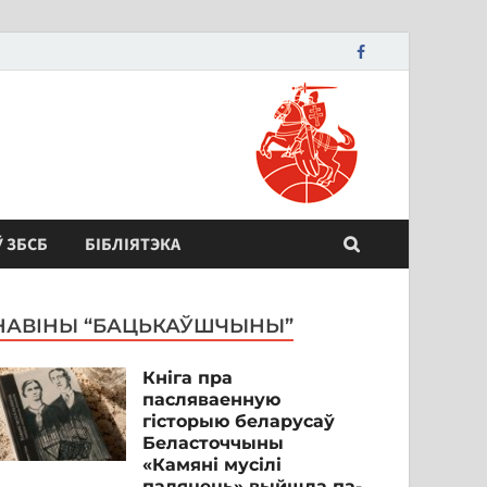
Ў ЗБСБ
БІБЛІЯТЭКА
НАВІНЫ “БАЦЬКАЎШЧЫНЫ”
Кніга пра
пасляваенную
гісторыю беларусаў
Беласточчыны
«Камяні мусілі
паляцець» выйшла па-