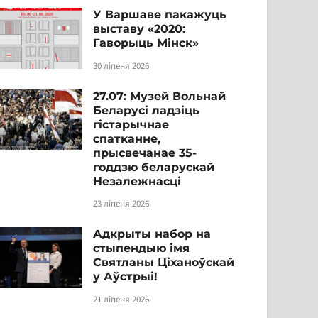
У Варшаве пакажуць
выставу «2020:
Гаворыць Мінск»
30 ліпеня 2026
27.07: Музей Вольнай
Беларусі ладзіць
гістарычнае
спатканне,
прысвечанае 35-
годдзю беларускай
Незалежнасці
23 ліпеня 2026
Адкрыты набор на
стыпендыю імя
Святланы Ціханоўскай
у Аўстрыі!
21 ліпеня 2026