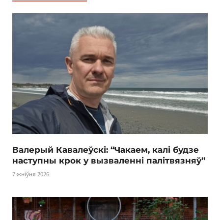
Валерый Кавалеўскі: “Чакаем, калі будзе
наступны крок у вызваленні палітвязняў”
7 жніўня 2026