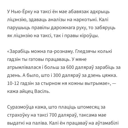
У Нью-Ёрку на таксі ён мае абавязак адкрыць
ліцэнзію, здаваць аналізы на наркотыкі. Калі
парушыць правілы дарожнага руху, то забяруць
як ліцэнзію на таксі, так і правы кіроўцы.
«Зарабіць можна па-рознаму. Гледзячы колькі
гадзін ты гатовы працаваць. У мяне
атрымлівалася і больш за 600 даляраў зарабіць за
дзень. А было, што і 300 даляраў за дзень цяжка.
10-12 гадзін за стырном ня кожны вытрымае», —
кажа айцец Васіль.
Суразмоўца кажа, што плаціць штомесяц за
страхоўку на таксі 700 даляраў, таксама мае
выдаткі на паліва. Калі ён працаваў на аўтамабілі