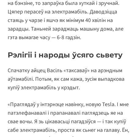
на бэнзіне, то запраўка была хуткай і зручнай.
Цяпер перасеў на электрамабіль. Даводзіцца
стаяць у чарзе і яшчэ як мінімум 40 хвілін на
зарадцы. Таньней зараджаць машыну дома, але
гэта вымагае часу — 6-8 гадзін.
Рэлігіі і народы ўсяго сьвету
Спачатку айцец Васіль «таксаваў» на арэндным
аўтамабілі. Потым, як сам кажа, зусім выпадкова
купіў электрамабіль у крэдыт.
«Праглядаў у інтэрнэце навінку, новую Tesla. І мне
патэлефанавалі і прапанавалі паглядзець яе на
свае вочы. Я зь цікавасьці пагадзіўся — і так купіў
сабе электрамабіль, проста як сьнег на галаву. Ён,