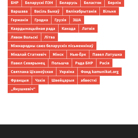
БНР
Беларускі ПЭН
Беларусь
Беласток
Берлін
Варшава
Васіль Быкаў
Вялікабрытанія
Вільня
Германія
Гродна
Грузія
ЗША
Каардынацыйная рада
Канада
Латвія
Лявон Вольскі
Літва
Міжнародны саюз беларускіх пісьменнікаў
Мікалай Статкевіч
Мінск
Нью-Ёрк
Павел Латушка
Павел Севярынец
Польшча
Рада БНР
Расія
Святлана Ціханоўская
Украіна
Фонд kamunikat.org
Францыя
Чэхія
Швейцарыя
абвесткі
„Янушкевіч“