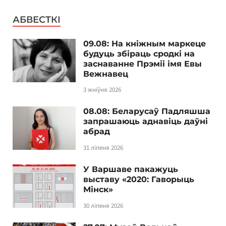
АБВЕСТКІ
09.08: На кніжным маркеце
будуць збіраць сродкі на
заснаванне Прэміі імя Евы
Вежнавец
3 жніўня 2026
08.08: Беларусаў Падляшша
запрашаюць аднавіць даўні
абрад
31 ліпеня 2026
У Варшаве пакажуць
выставу «2020: Гаворыць
Мінск»
30 ліпеня 2026