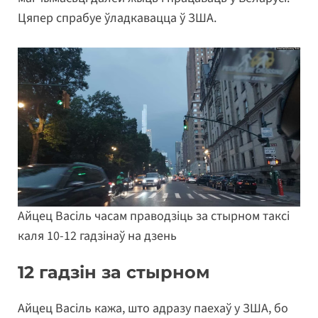
Цяпер спрабуе ўладкавацца ў ЗША.
Айцец Васіль часам праводзіць за стырном таксі
каля 10-12 гадзінаў на дзень
12 гадзін за стырном
Айцец Васіль кажа, што адразу паехаў у ЗША, бо