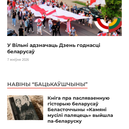
У Вільні адзначаць Дзень годнасці
беларусаў
7 жніўня 2026
НАВІНЫ “БАЦЬКАЎШЧЫНЫ”
Кніга пра пасляваенную
гісторыю беларусаў
Беласточчыны «Камяні
мусілі паляцець» выйшла
па-беларуску