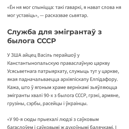
«Ён ня мог спыніцца: такі гаваркі, я нават слова ня
мог уставіць», — расказвае сьвятар.
Служба для эмігрантаў з
былога СССР
У ЗША айцец Васіль перайшоў у
Канстантынопальскую праваслаўную царкву
Усясьветнага патрыярхату, служыць тут у царкве,
якая падначальваецца архіяпіскапу Елпідафору.
Кажа, што ў ягоным храме вернікамі зьяўляюцца
эмігранты хвалі 90-х з былога СССР, грэкі, армяне,
грузіны, сэрбы, расейцы і ўкраінцы.
«У 90-я сюды прыехалі людзі з саўковым
багаслоўем і саўковымі ж духоўнымі балячкамі. І