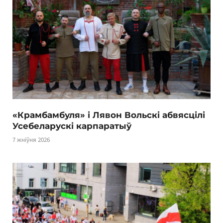
«Крамбамбуля» і Лявон Вольскі абвясцілі
Усебеларускі карпаратыў
7 жніўня 2026