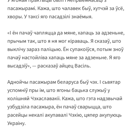
У ягонай практыцы былі і непрыемнасьці з
пасажырамі. Кажа, што чалавек быў, хутчэй за ўсё,
хворы. У таксі яго пасадзілі знаёмыя.
«І ён пачаў чапляцца да мяне, хапаць за адзеньне,
прычым так, што я ня мог кіраваць. Я сказаў, што
выклічу зараз паліцыю. Ён супакоіўся, потым зноў
пачаў настойліва хапаць мяне за адзеньне. Я яго
высадзіў», — расказаў айцец Васіль.
Аднойчы пасажырам беларуса быў чэх. І сьвятар
успомніў пры ім, што ягоны бацька служыў у
колішняй Чэхаславакіі. Кажа, што гэта надзвычай
узбудзіла пасажыра, ён пачаў сварыцца, што
расейцы некалі акупавалі Чэхію, цяпер акупуюць
Украіну.