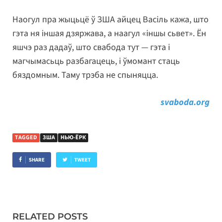
Наогул пра жыцьцё ў ЗША айцец Васіль кажа, што
гэта ня іншая дзяржава, а наагул «іншы сьвет». Ён
яшчэ раз дадаў, што свабода тут — гэта і
магчымасьць разбагацець, і ўмомант стаць
бяздомным. Таму трэба не спыняцца.
svaboda.org
TAGGED
ЗША
НЬЮ-ЁРК
SHARE
TWEET
RELATED POSTS