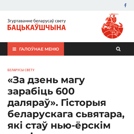
ЗБС "Бацькаўшчына"
ГАЛОЎНАЕ МЕНЮ
БЕЛАРУСЫ СВЕТУ
«За дзень магу
зарабіць 600
даляраў». Гісторыя
беларускага сьвятара,
які стаў нью-ёрскім