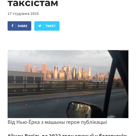
таксістам
17 студзеня 2025
SHARE
TWEET
Від Нью-Ёрка з машыны героя публікацыі