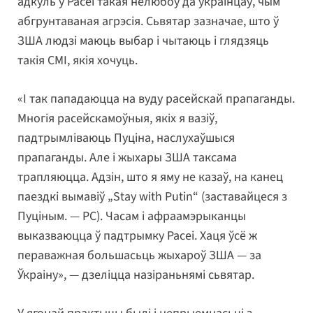
адкуль у Расеі такая нелюбоў да ўкраінцаў, чым
абгрунтаваная агрэсія. Сьвятар зазначае, што ў
ЗША людзі маюць выбар і чытаюць і глядзяць
такія СМІ, якія хочуць.
«І так пападаюцца на вуду расейскай прапаганды.
Многія расейскамоўныя, якіх я вазіў,
падтрымліваюць Пуціна, наслухаўшыся
прапаганды. Але і жыхары ЗША таксама
трапляюцца. Адзін, што я яму не казаў, на канец
паездкі вымавіў „Stay with Putin“ (заставайцеся з
Пуціным. — РС). Часам і афраамэрыканцы
выказваюцца ў падтрымку Расеі. Хаця ўсё ж
пераважная большасьць жыхароў ЗША — за
Ўкраіну», — дзеліцца назіраньнямі сьвятар.