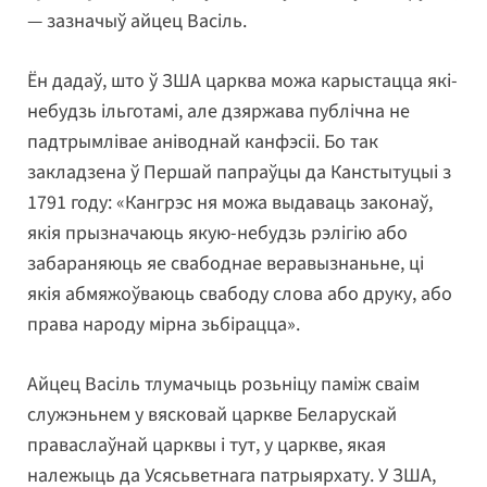
— зазначыў айцец Васіль.
Ён дадаў, што ў ЗША царква можа карыстацца які-
небудзь ільготамі, але дзяржава публічна не
падтрымлівае аніводнай канфэсіі. Бо так
закладзена ў Першай папраўцы да Канстытуцыі з
1791 году: «Кангрэс ня можа выдаваць законаў,
якія прызначаюць якую-небудзь рэлігію або
забараняюць яе свабоднае веравызнаньне, ці
якія абмяжоўваюць свабоду слова або друку, або
права народу мірна зьбірацца».
Айцец Васіль тлумачыць розьніцу паміж сваім
служэньнем у вясковай царкве Беларускай
праваслаўнай царквы і тут, у царкве, якая
належыць да Усясьветнага патрыярхату. У ЗША,