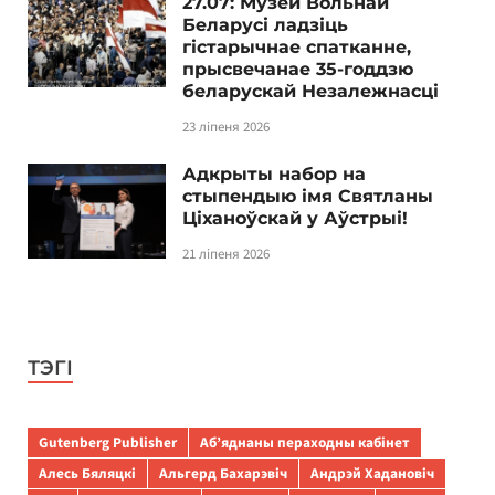
27.07: Музей Вольнай
Беларусі ладзіць
гістарычнае спатканне,
прысвечанае 35-годдзю
беларускай Незалежнасці
23 ліпеня 2026
Адкрыты набор на
стыпендыю імя Святланы
Ціханоўскай у Аўстрыі!
21 ліпеня 2026
ТЭГІ
Gutenberg Publisher
Аб’яднаны пераходны кабінет
Алесь Бяляцкі
Альгерд Бахарэвіч
Андрэй Хадановіч