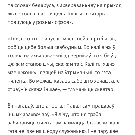
па словах беларуса, з ахвяраваньняў на прыход
жыве толькі настаяцель. Іншыя сьвятары
працуюць у розных сфэрах.
«Тое, што ты працуеш і маеш нейкі прыбытак,
робіць цябе больш свабодным. Бо калі я жыў
толькі на ахвяраваньні ад вернікаў, то я быў у
цяжкім становішчы, скажам так. Калі ты яшчэ
маеш жонку і дзяцей на ўтрыманьні, то гэта
нялёгка. Бо можаш казаць сабе што хочаш, але
страўнік скажа іншае», — тлумачыць сьвятар.
Ён нагадаў, што апостал Павал сам працаваў і
іншых заахвочваў. «Я лічу, што ня трэба
забараняць сьвятарам займацца бізнэсам, калі
гэта не ідзе на шкоду служэньню, і не парушае