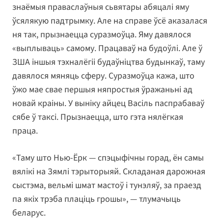
знаёмыя праваслаўныя сьвятары абяцалі яму
ўсялякую падтрымку. Але на справе ўсё аказалася
ня так, прызнаецца суразмоўца. Яму давялося
«выплываць» самому. Працаваў на будоўлі. Але ў
ЗША іншыя тэхналёгіі будаўніцтва будынкаў, таму
давялося мяняць сферу. Суразмоўца кажа, што
ўжо мае свае першыя няпростыя ўражаньні ад
новай краіны. У выніку айцец Васіль паспрабаваў
сябе ў таксі. Прызнаецца, што гэта нялёгкая
праца.
«Таму што Нью-Ёрк — спэцыфічны горад, ён самы
вялікі на Зямлі тэрыторыяй. Складаная дарожная
сыстэма, вельмі шмат мастоў і тунэляў, за праезд
па якіх трэба плаціць грошы», — тлумачыць
беларус.