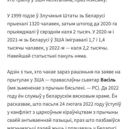
У 1999 годзе ў Злучаныя Штаты зь Беларусі
прыехалі 1320 чалавек, затым штогод да 2020-га
прыяжджалі ў сярэднім каля 2 тысяч. У 2020-м і
2021-м зь Беларусі ў ЗША імігравалі 1,7 і 1,4
тысячы чалавек, у 2022-м — каля 2,2 тысячы.
Навейшай статыстыкі пакуль няма.
Адзін з тых, хто чакае зараз рашэньня па заяве на
прытулак у ЗША — праваслаўны сьвятар
Васіль
(імя зьмененае з прычын бясьпекі. — РС). Да 2022
году ён служыў у беларускім вясковым храме. Ён
расказвае, што пасьля 24 лютага 2022 году ўступіў
у канфлікт з царкоўным кіраўніцтвам з прычыны
сваёй антываеннай пазыцыі, праз што пазбавіўся
магчымасьці далей жыць і працаваць у Беларусі.