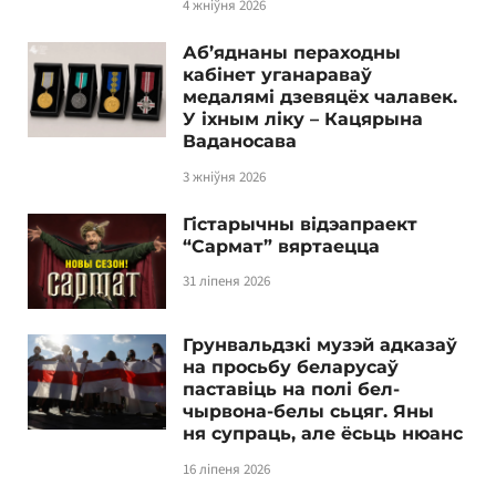
4 жніўня 2026
Аб’яднаны пераходны
кабінет уганараваў
медалямі дзевяцёх чалавек.
У іхным ліку – Кацярына
Ваданосава
3 жніўня 2026
Гістарычны відэапраект
“Сармат” вяртаецца
31 ліпеня 2026
Грунвальдзкі музэй адказаў
на просьбу беларусаў
паставіць на полі бел-
чырвона-белы сьцяг. Яны
ня супраць, але ёсьць нюанс
16 ліпеня 2026