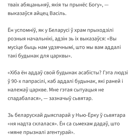
тваіх абяцаньняў, якія ты прынёс Богу», —
выказаўся айцец Васіль.
Ён успомніў, як у Беларусі ў храм прыходзілі
розныя начальнікі, адзін зь іх выказаўся: «Вы
мусіце быць нам удзячнымі, што мы вам аддалі
такі будынак для царквы».
«Хіба ён аддаў свой будынак асабісты? Гэта людзі
ў 90-х папрасілі, каб аддалі будынак, які раней і
належаў царкве. Мне гэтая сытуацыя не
спадабалася», — зазначыў сьвятар.
Зь беларускай дыяспарай у Нью-Ёрку ў сьвятара
«ня надта склалася». Ён са сьмехам дадаў, што
«мяне прызналі агентурай».