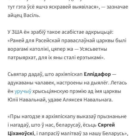
тут гэта ўсё яшчэ яскравей выявілася», — зазначае
айцец Васіль.
У ЗША ён зрабіў такое асабістае адкрыцьцё:
«Раней для Расейскай праваслаўнай царквы былі
ворагамі католікі, цяпер жа — Усясьветны
патрыярхат, для іх яны сталі ерэтыкамі».
Сьвятар дадаў, што архіяпіскап
Елпідафор
—
адукаваны чалавек, настроены на дыялёг. Летась
ён
уручыў
хрысьціянскую прэмію ад імя царквы
Юліі Навальнай, удаве Аляксея Навальнага.
«Пры нагодзе я архіяпіскапу выказаў прызнаньне
і нагадаў, што ў нас, беларусаў, ёсьць
Сяргей
Ціханоўскі
, і папрасіў малітваў за нашу Беларусь»,