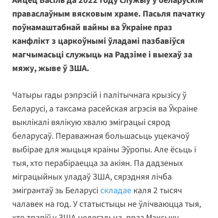
Айцец Васіль да 2022 году служыў у беларускім
праваслаўным вясковым храме. Пасьля пачатку
поўнамаштабнай вайны ва Ўкраіне праз
канфлікт з царкоўнымі ўладамі пазбавіўся
магчымасьці служыць на Радзіме і выехаў за
мяжу, жыве ў ЗША.
Чатыры гады рэпрэсій і палітычнага крызісу ў
Беларусі, а таксама расейская агрэсія ва Ўкраіне
выклікалі вялікую хвалю эміграцыі сярод
беларусаў. Пераважная большасьць уцекачоў
выбірае для жыцьця краіны Эўропы. Але ёсьць і
тыя, хто перабіраецца за акіян. Па дадзеных
міграцыйных уладаў ЗША, сярэдняя лічба
эмігрантаў зь Беларусі
складае
каля 2 тысяч
чалавек на год. У статыстыцы не ўлічваюцца тыя,
хто трапіў у ЗША нелегальна, праз Мэксыку.