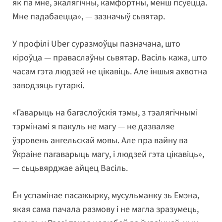
як па мне, экалягічны, камфортны, менш псуецца.
Мне падабаецца», — зазначыў сьвятар.
У профілі Uber суразмоўцы пазначана, што
кіроўца — праваслаўны сьвятар. Васіль кажа, што
часам гэта людзей не цікавіць. Але іншыя ахвотна
заводзяць гутаркі.
«Гаварыць на багаслоўскія тэмы, з тэалягічнымі
тэрмінамі я пакуль не магу — не дазваляе
ўзровень ангельскай мовы. Але пра вайну ва
Ўкраіне пагаварыць магу, і людзей гэта цікавіць»,
— сьцьвярджае айцец Васіль.
Ён успамінае пасажырку, мусульманку зь Емэна,
якая сама пачала размову і не магла зразумець,