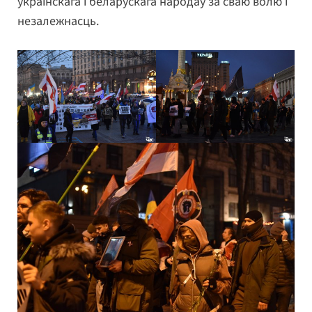
ўкраінскага і беларускага народаў за сваю волю і
незалежнасць.