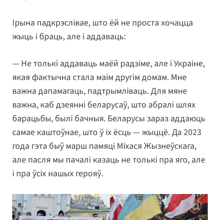
Ірына падкрэслівае, што ёй не проста хочацца
жыць і браць, але і аддаваць:
— Не толькі аддаваць маёй радзіме, але і Украіне,
якая фактычна стала маім другім домам. Мне
важна дапамагаць, падтрымліваць. Для мяне
важна, каб дзеянні беларусаў, што абралі шлях
барацьбы, былі бачныя. Беларусы зараз аддаюць
самае каштоўнае, што ў іх ёсць — жыццё. Да 2023
года гэта быў марш памяці Міхася Жызнеўскага,
але пасля мы пачалі казаць не толькі пра яго, але
і пра ўсіх нашых герояў.