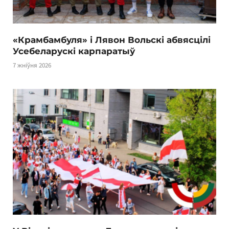
«Крамбамбуля» і Лявон Вольскі абвясцілі
Усебеларускі карпаратыў
7 жніўня 2026