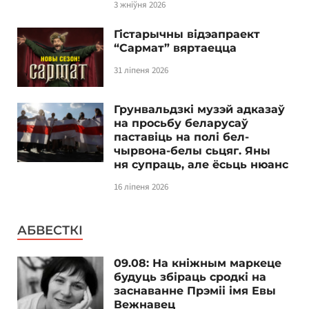
3 жніўня 2026
Гістарычны відэапраект
“Сармат” вяртаецца
31 ліпеня 2026
Грунвальдзкі музэй адказаў
на просьбу беларусаў
паставіць на полі бел-
чырвона-белы сьцяг. Яны
ня супраць, але ёсьць нюанс
16 ліпеня 2026
АБВЕСТКІ
09.08: На кніжным маркеце
будуць збіраць сродкі на
заснаванне Прэміі імя Евы
Вежнавец