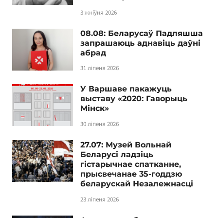
3 жніўня 2026
08.08: Беларусаў Падляшша
запрашаюць аднавіць даўні
абрад
31 ліпеня 2026
У Варшаве пакажуць
выставу «2020: Гаворыць
Мінск»
30 ліпеня 2026
27.07: Музей Вольнай
Беларусі ладзіць
гістарычнае спатканне,
прысвечанае 35-годдзю
беларускай Незалежнасці
23 ліпеня 2026