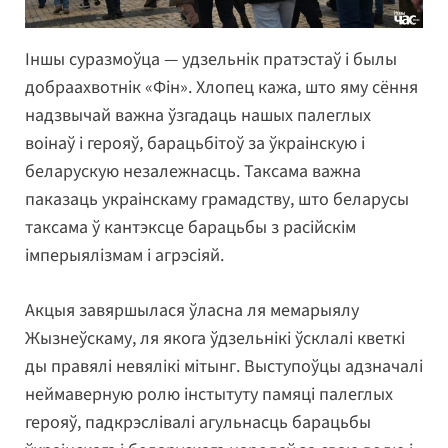
Іншы суразмоўца — удзельнік пратэстаў і былы
добраахвотнік «Фін». Хлопец кажа, што яму сёння
надзвычай важна ўзгадаць нашых палеглых
воінаў і герояў, барацьбітоў за ўкраінскую і
беларускую незалежнасць. Таксама важна
паказаць украінскаму грамадству, што беларусы
таксама ў кантэксце барацьбы з расійскім
імперыялізмам і агрэсіяй.
Акцыя завяршылася ўласна ля мемарыялу
Жызнеўскаму, ля якога ўдзельнікі ўсклалі кветкі
ды правялі невялікі мітынг. Выступоўцы адзначалі
неймаверную ролю інстытуту памяці палеглых
герояў, падкрэслівалі агульнасць барацьбы