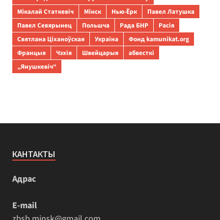
Мікалай Статкевіч
Мінск
Нью-Ёрк
Павел Латушка
Павел Севярынец
Польшча
Рада БНР
Расія
Святлана Ціханоўская
Украіна
Фонд kamunikat.org
Францыя
Чэхія
Швейцарыя
абвесткі
„Янушкевіч“
КАНТАКТЫ
Адрас
E-mail
zbsb.minsk@gmail.com