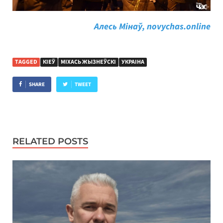
Алесь Мінаў, novychas.online
TAGGED
КІЕЎ
МІХАСЬ ЖЫЗНЕЎСКІ
УКРАІНА
SHARE
TWEET
RELATED POSTS