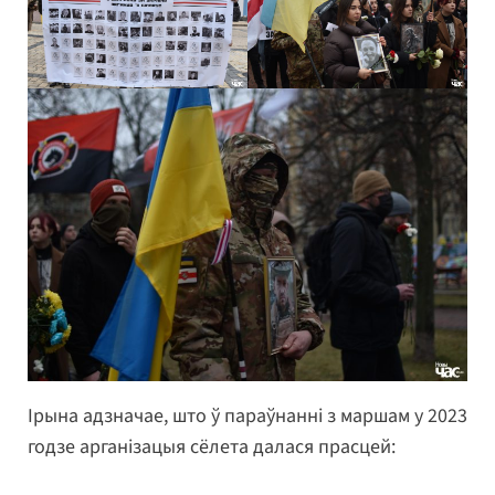
Ірына адзначае, што ў параўнанні з маршам у 2023
годзе арганізацыя сёлета далася прасцей: