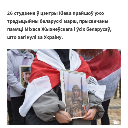
26 студзеня ў цэнтры Кіева прайшоў ужо
традыцыйны беларускі марш, прысвечаны
памяці Міхася Жызнеўскага і ўсіх беларусаў,
што загінулі за Украіну.