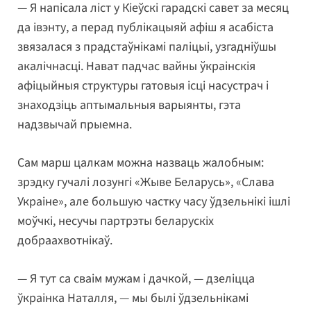
— Я напісала ліст у Кіеўскі гарадскі савет за месяц
да івэнту, а перад публікацыяй афіш я асабіста
звязалася з прадстаўнікамі паліцыі, узгадніўшы
акалічнасці. Нават падчас вайны ўкраінскія
афіцыйныя структуры гатовыя ісці насустрач і
знаходзіць аптымальныя варыянты, гэта
надзвычай прыемна.
Сам марш цалкам можна назваць жалобным:
зрэдку гучалі лозунгі «Жыве Беларусь», «Слава
Украіне», але большую частку часу ўдзельнікі ішлі
моўчкі, несучы партрэты беларускіх
добраахвотнікаў.
— Я тут са сваім мужам і дачкой, — дзеліцца
ўкраінка Наталля, — мы былі ўдзельнікамі