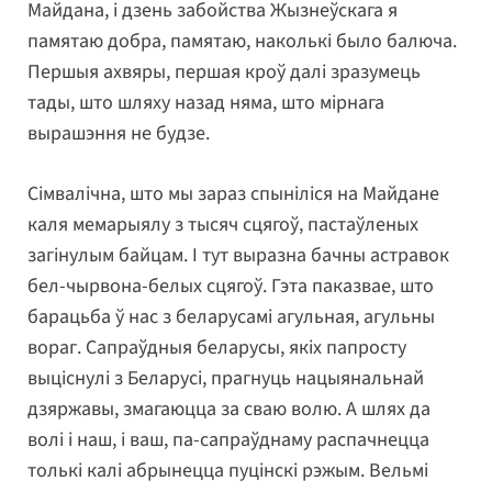
Майдана, і дзень забойства Жызнеўскага я
памятаю добра, памятаю, наколькі было балюча.
Першыя ахвяры, першая кроў далі зразумець
тады, што шляху назад няма, што мірнага
вырашэння не будзе.
Сімвалічна, што мы зараз спыніліся на Майдане
каля мемарыялу з тысяч сцягоў, пастаўленых
загінулым байцам. І тут выразна бачны астравок
бел-чырвона-белых сцягоў. Гэта паказвае, што
барацьба ў нас з беларусамі агульная, агульны
вораг. Сапраўдныя беларусы, якіх папросту
выціснулі з Беларусі, прагнуць нацыянальнай
дзяржавы, змагаюцца за сваю волю. А шлях да
волі і наш, і ваш, па-сапраўднаму распачнецца
толькі калі абрынецца пуцінскі рэжым. Вельмі