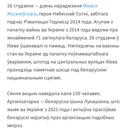
26 студзеня — дзень нараджэння
Міхася
Жызнеўскага
, героя Нябеснай Сотні, забітага
падчас Рэвалюцыі Годнасці 2014 года. Агулам з
пачатку вайны ва Украіне з 2014 года вядома пра
якнайменей 71 загінулага беларуса. 26 студзеня ў
Кіеве ўшанавалі іх памяць. Нягледзячы на ваенны
стан ва Украіне ад пачатку поўнамаштабнага
ўварвання, штогод на цэнтральных вуліцах Кіева
праходзіць памятнае шэсце пад беларускімі
нацыянальнымі сцягамі.
Сёння акцыю наведала каля 150 чалавек.
Арганізатарка — беларуска Ірына Лукашэнка, што
жыве ва Украіне з 2021 года і актыўна прасоўвае
беларускі наратыў праз арганізацыю падобных
імпрэз.