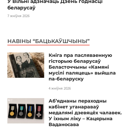
У Вільні адзначаць Дзень годнасці
беларусаў
7 жніўня 2026
НАВІНЫ “БАЦЬКАЎШЧЫНЫ”
Кніга пра пасляваенную
гісторыю беларусаў
Беласточчыны «Камяні
мусілі паляцець» выйшла
па-беларуску
4 жніўня 2026
Аб’яднаны пераходны
кабінет уганараваў
медалямі дзевяцёх чалавек.
У іхным ліку – Кацярына
Ваданосава