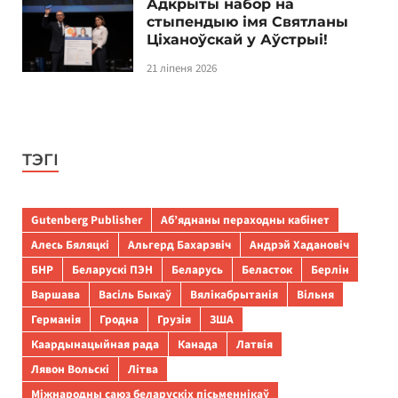
Адкрыты набор на
стыпендыю імя Святланы
Ціханоўскай у Аўстрыі!
21 ліпеня 2026
ТЭГІ
Gutenberg Publisher
Аб’яднаны пераходны кабінет
Алесь Бяляцкі
Альгерд Бахарэвіч
Андрэй Хадановіч
БНР
Беларускі ПЭН
Беларусь
Беласток
Берлін
Варшава
Васіль Быкаў
Вялікабрытанія
Вільня
Германія
Гродна
Грузія
ЗША
Каардынацыйная рада
Канада
Латвія
Лявон Вольскі
Літва
Міжнародны саюз беларускіх пісьменнікаў