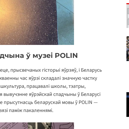
адчына ў музеі POLIN
еце, прысвечаных гісторыі яўрэяў, і Беларусь
іжваенны час яўрэі складалі значную частку
дышкультура, працавалі школы, тэатры,
ння вывучэнне яўрэйскай спадчыны ў Беларусі
сце прысутнасць беларускай мовы ў POLIN —
вязі паміж пакаленнямі.