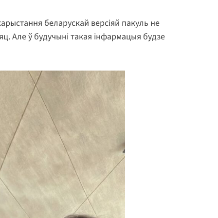
 карыстання беларускай версіяй пакуль не
сяц. Але ў будучыні такая інфармацыя будзе