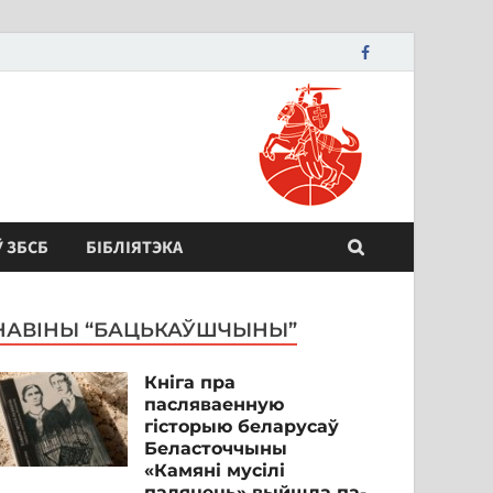
Ў ЗБСБ
БІБЛІЯТЭКА
НАВІНЫ “БАЦЬКАЎШЧЫНЫ”
Кніга пра
пасляваенную
гісторыю беларусаў
Беласточчыны
«Камяні мусілі
паляцець» выйшла па-