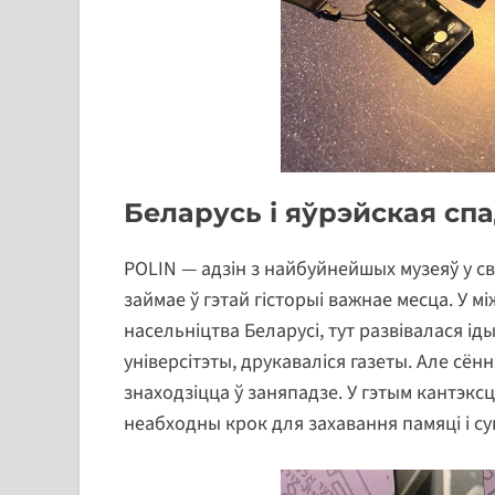
Беларусь і яўрэйская сп
POLIN — адзін з найбуйнейшых музеяў у св
займае ў гэтай гісторыі важнае месца. У м
насельніцтва Беларусі, тут развівалася і
універсітэты, друкаваліся газеты. Але сё
знаходзіцца ў заняпадзе. У гэтым кантэк
неабходны крок для захавання памяці і су