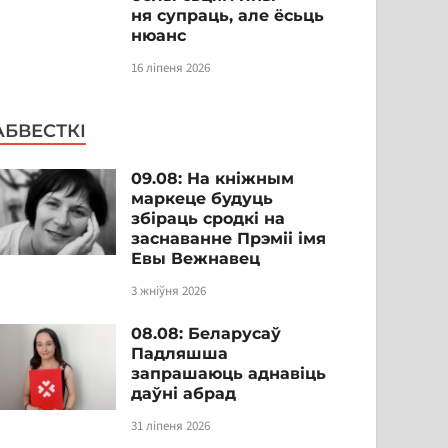
ня супраць, але ёсьць
нюанс
16 ліпеня 2026
АБВЕСТКІ
09.08: На кніжным
маркеце будуць
збіраць сродкі на
заснаванне Прэміі імя
Евы Вежнавец
3 жніўня 2026
08.08: Беларусаў
Падляшша
запрашаюць аднавіць
даўні абрад
31 ліпеня 2026