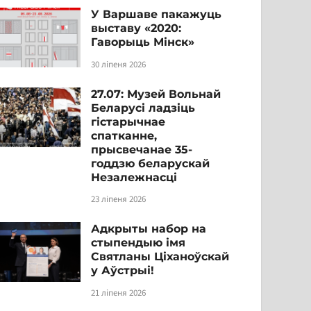
У Варшаве пакажуць
выставу «2020:
Гаворыць Мінск»
30 ліпеня 2026
27.07: Музей Вольнай
Беларусі ладзіць
гістарычнае
спатканне,
прысвечанае 35-
годдзю беларускай
Незалежнасці
23 ліпеня 2026
Адкрыты набор на
стыпендыю імя
Святланы Ціханоўскай
у Аўстрыі!
21 ліпеня 2026