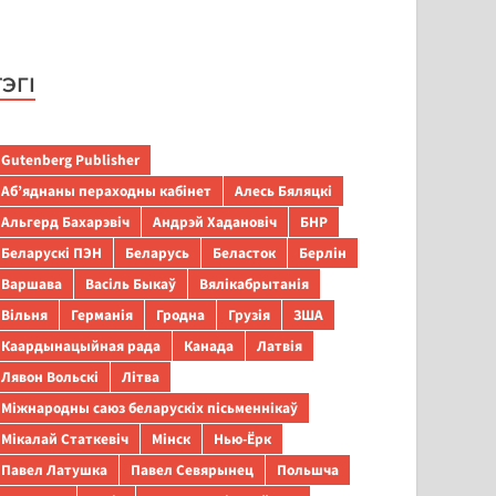
ТЭГІ
Gutenberg Publisher
Аб’яднаны пераходны кабінет
Алесь Бяляцкі
Альгерд Бахарэвіч
Андрэй Хадановіч
БНР
Беларускі ПЭН
Беларусь
Беласток
Берлін
Варшава
Васіль Быкаў
Вялікабрытанія
Вільня
Германія
Гродна
Грузія
ЗША
Каардынацыйная рада
Канада
Латвія
Лявон Вольскі
Літва
Міжнародны саюз беларускіх пісьменнікаў
Мікалай Статкевіч
Мінск
Нью-Ёрк
Павел Латушка
Павел Севярынец
Польшча