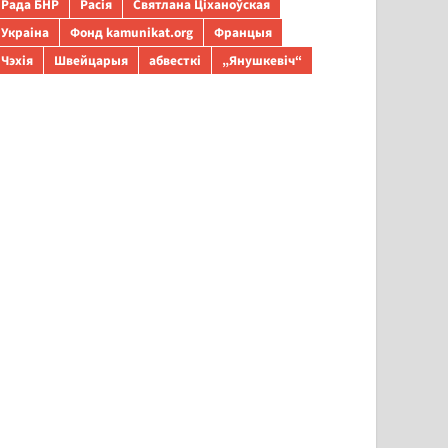
Рада БНР
Расія
Святлана Ціханоўская
Украіна
Фонд kamunikat.org
Францыя
Чэхія
Швейцарыя
абвесткі
„Янушкевіч“