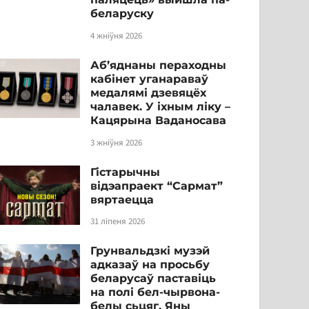
беларуску
4 жніўня 2026
Аб’яднаны пераходны
кабінет уганараваў
медалямі дзевяцёх
чалавек. У іхным ліку –
Кацярына Ваданосава
3 жніўня 2026
Гістарычны
відэапраект “Сармат”
вяртаецца
31 ліпеня 2026
Грунвальдзкі музэй
адказаў на просьбу
беларусаў паставіць
на полі бел-чырвона-
белы сьцяг. Яны