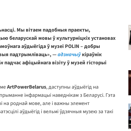
ьнасці. Мы вітаем падобныя праекты,
ыю беларускай мовы ў культурніцкіх установах
амоўнага аўдыёгіда ў музеі POLIN – добры
овыя падтрымліваць», —
адзначыў
кіраўнік
ін
падчас афіцыйнага візіту ў музей гісторыі
аме
ArtPowerBelarus
, даступны аўдыёгід на
прыманне інфармацыі наведнікам з Беларусі. Гэта
 на роднай мове, але і важны элемент
тэсцілі аўдыёгід і вельмі ўдзячныя музею за такі