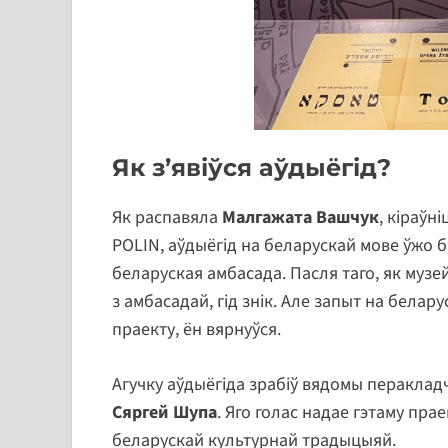
Як з’явіўся аўдыёгід?
Як распавяла
Малгажата Вашчук
, кіраўн
POLIN, аўдыёгід на беларускай мове ўжо б
беларуская амбасада. Пасля таго, як музей
з амбасадай, гід знік. Але запыт на белар
праекту, ён вярнуўся.
Агучку аўдыёгіда зрабіў вядомы перакладч
Сяргей Шупа
. Яго голас надае гэтаму пра
беларускай культурнай традыцыяй.