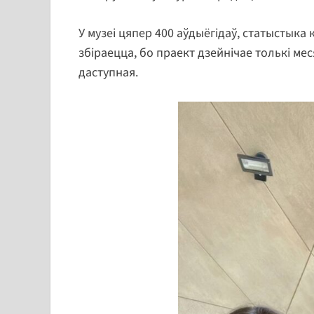
У музеі цяпер 400 аўдыёгідаў, статыстыка
збіраецца, бо праект дзейнічае толькі ме
даступная.