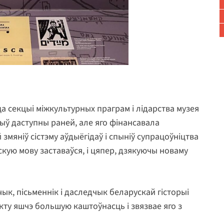
іца секцыі міжкультурных праграм і лідарства музея
ыў даступны раней, але яго фінансавала
 змяніў сістэму аўдыёгідаў і спыніў супрацоўніцтва
ускую мову заставаўся, і цяпер, дзякуючы новаму
ык, пісьменнік і даследчык беларускай гісторыі
екту яшчэ большую каштоўнасць і звязвае яго з