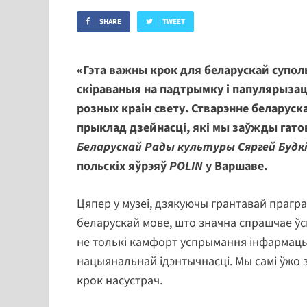
SHARE
TWEET
«Гэта важны крок для беларускай супол
скіраваныя на падтрымку і папулярызац
розных краін свету. Стварэнне беларуск
прыклад дзейнасці, які мы заўжды гат
Беларускай Рады культуры Сяргей Будк
польскіх яўрэяў
POLIN
у Варшаве.
Цяпер у музеі, дзякуючы грантавай прагр
беларускай мове, што значна спрашчае ўс
не толькі камфорт успрымання інфармацыі
нацыянальнай ідэнтычнасці. Мы самі ўжо за
крок насустрач.