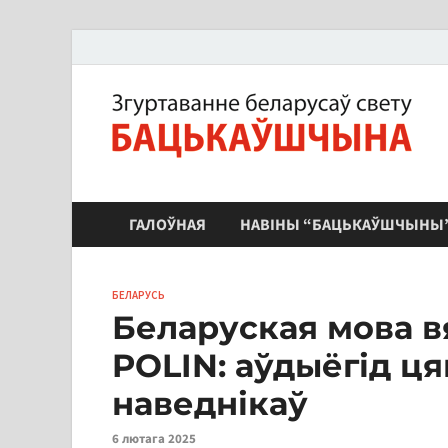
ЗБС "Бацькаўшчына"
ГАЛОЎНАЯ
НАВІНЫ “БАЦЬКАЎШЧЫНЫ
БЕЛАРУСЬ
Беларуская мова в
POLIN: аўдыёгід ц
наведнікаў
6 лютага 2025