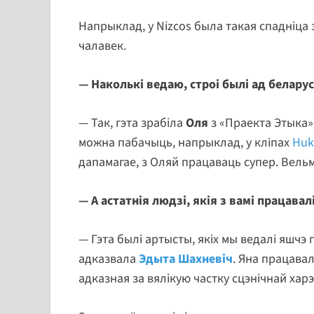
Напрыклад, у Nizcos была такая спадніца 
чалавек.
— Наколькі ведаю, строі былі ад белару
— Так, гэта зрабіла
Оля
з «Праекта Этыка».
можна пабачыць, напрыклад, у кліпах
Huk
дапамагае, з Оляй працаваць супер. Вельмі
— А астатнія людзі, якія з вамі працавал
— Гэта былі артысты, якіх мы ведалі яшчэ
адказвала
Эдыта Шахневіч
. Яна працавал
адказная за вялікую частку сцэнічнай харэ