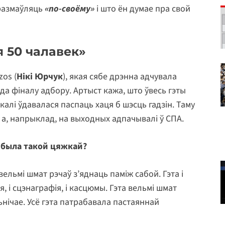
 размаўляць
«по-своёму»
і што ён думае пра свой
 50 чалавек»
os (
Нікі Юрчук
), якая сябе дрэнна адчувала
да фіналу адбору. Артыст кажа, што ўвесь гэты
калі ўдавалася паспаць хаця б шэсць гадзін. Таму
а, напрыклад, на выходных адпачывалі ў СПА.
 была такой цяжкай?
вельмі шмат рэчаў з’яднаць паміж сабой. Гэта і
ія, і сцэнаграфія, і касцюмы. Гэта вельмі шмат
ьнічае. Усё гэта патрабавала пастаяннай