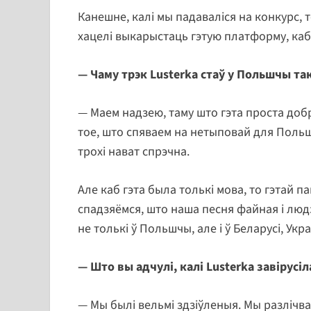
Канешне, калі мы падаваліся на конкурс, т
хацелі выкарыстаць гэтую платформу, ка
— Чаму трэк
Lusterka
стаў у Польшчы та
— Маем надзею, таму што гэта проста добр
тое, што спяваем на нетыповай для Польшч
трохі нават спрэчна.
Але каб гэта была толькі мова, то гэтай па
спадзяёмся, што наша песня файная і людз
не толькі ў Польшчы, але і ў Беларусі, Укра
— Што вы адчулі, калі
Lusterka
завірусіл
— Мы былі вельмі здзіўленыя. Мы разлічва