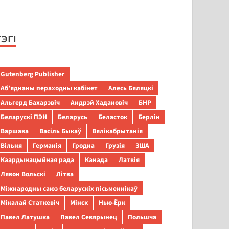
ТЭГІ
Gutenberg Publisher
Аб’яднаны пераходны кабінет
Алесь Бяляцкі
Альгерд Бахарэвіч
Андрэй Хадановіч
БНР
Беларускі ПЭН
Беларусь
Беласток
Берлін
Варшава
Васіль Быкаў
Вялікабрытанія
Вільня
Германія
Гродна
Грузія
ЗША
Каардынацыйная рада
Канада
Латвія
Лявон Вольскі
Літва
Міжнародны саюз беларускіх пісьменнікаў
Мікалай Статкевіч
Мінск
Нью-Ёрк
Павел Латушка
Павел Севярынец
Польшча