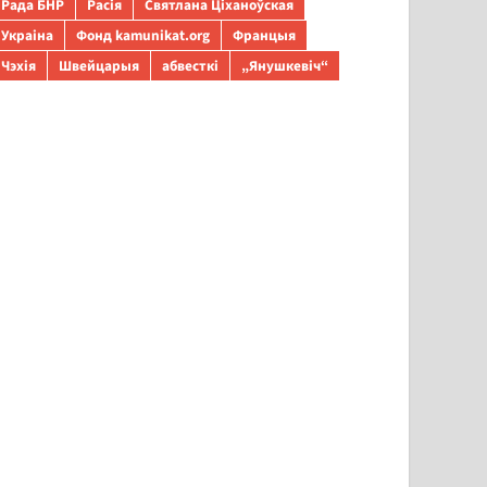
Рада БНР
Расія
Святлана Ціханоўская
Украіна
Фонд kamunikat.org
Францыя
Чэхія
Швейцарыя
абвесткі
„Янушкевіч“