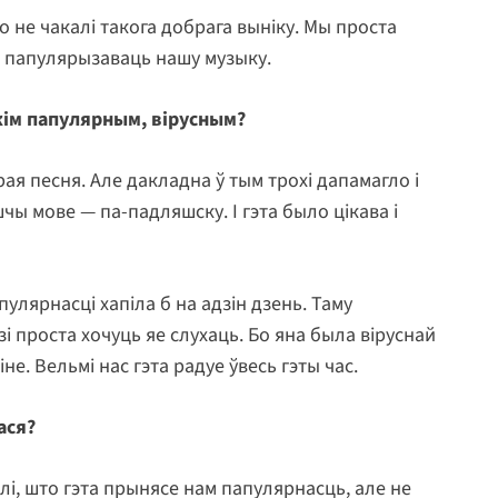
о не чакалі такога добрага выніку. Мы проста
б папулярызаваць нашу музыку.
кім папулярным, вірусным?
ая песня. Але дакладна ў тым трохі дапамагло і
ы мове — па-падляшску. І гэта было цікава і
пулярнасці хапіла б на адзін дзень. Таму
і проста хочуць яе слухаць. Бо яна была віруснай
іне. Вельмі нас гэта радуе ўвесь гэты час.
ася?
лі, што гэта прынясе нам папулярнасць, але не