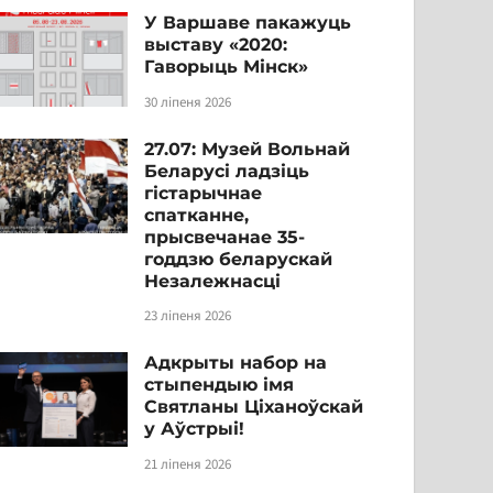
У Варшаве пакажуць
выставу «2020:
Гаворыць Мінск»
30 ліпеня 2026
27.07: Музей Вольнай
Беларусі ладзіць
гістарычнае
спатканне,
прысвечанае 35-
годдзю беларускай
Незалежнасці
23 ліпеня 2026
Адкрыты набор на
стыпендыю імя
Святланы Ціханоўскай
у Аўстрыі!
21 ліпеня 2026