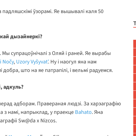
з падляшскімі ўзорамі. Яе вышывалі каля 50
скай дызайнеркі?
 Мы супрацоўнічалі з Оляй і раней. Яе вырабы
i Nočy
,
Uzory Vyšyvat’
. Ну і наогул яна нам
 добра, што на яе патрапілі, і вельмі радуемся.
і, адкуль?
 перад адборам. Правераная людзі. За харэаграфію
а з намі, напрыклад, у праекце
Bahato
. Яна
аграфіі Sw@da x Nizcos.