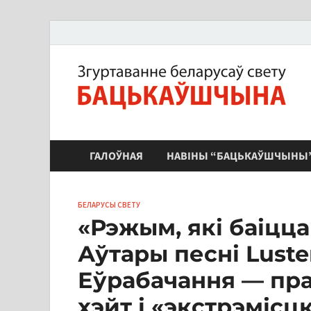
ЗБС "Бацькаўшчына"
ГАЛОЎНАЯ
НАВІНЫ “БАЦЬКАЎШЧЫНЫ
БЕЛАРУСЫ СВЕТУ
«Рэжым, які баіцца
Аўтары песні Luste
Еўрабачання — пр
хэйт і «экстрэмісцк