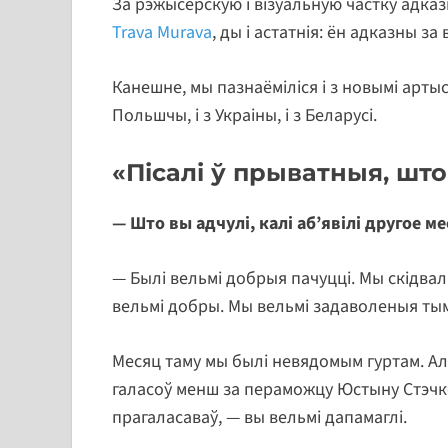
За рэжысёрскую і візуальную частку адка
Trava Murava
, ды і астатнія: ён адказны з
Канешне, мы пазнаёміліся і з новымі артыста
Польшчы, і з Украіны, і з Беларусі.
«Пісалі ў прыватныя, што
— Што вы адчулі, калі аб’явілі другое м
— Былі вельмі добрыя пачуцці. Мы скідвал
вельмі добры. Мы вельмі задаволеныя тым
Месяц таму мы былі невядомым гуртам. Але
галасоў менш за пераможцу Юстыну Стэчкоў
прагаласаваў, — вы вельмі дапамаглі.