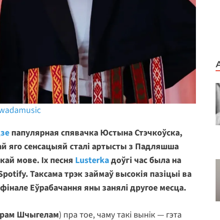
 swadamusic
зе
папулярная спявачка Юстына Стэчкоўска,
най яго сенсацыяй сталі артысты з Падляшша
кай мове. Іх песня
Lusterka
доўгі час была на
Spotify. Таксама трэк займаў высокія пазіцыі ва
м фінале Еўрабачання яны занялі другое месца.
арам Шчыгелам
) пра тое, чаму такі вынік — гэта