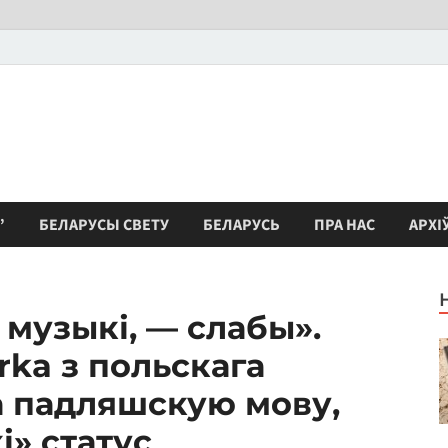
”
БЕЛАРУСЫ СВЕТУ
БЕЛАРУСЬ
ПРА НАС
АРХІ
 музыкі, — слабы».
rka з польскага
а падляшскую мову,
і» статус