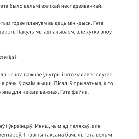
у гэта было вельмі вялікай неспадзяванкай.
этым годзе плануем выдаць міні-дыск. Гэта
арогі. Пакуль мы адпачываем, але хутка зноў
sterka
?
ла нешта важнае ўнутры і што чалавек слухае
ыя рэчы ў сваім жыцці. Пісалі ў прыватныя, што
о яна для некага важная. Гэта файна.
 і ўкраінцаў. Менш, чым ад палякаў, але
ентароў. І навіны таксама бачылі. Гэта вельмі