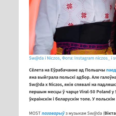
Sw@da i Niczos, Фота: Instagram niczos_ і
Сёлета на Еўрабачанне ад Польшчы
паед
яна выйграла польскі адбор. Але галоў
Sw@da x Niczos, якія спявалі на падляшс
першым месцы ў чарце Viral-50 Poland у 
ўкраінскім і беларускім топе. У польскі
MOST
пагаварыў
з музыкам Sw@da (
Вікт