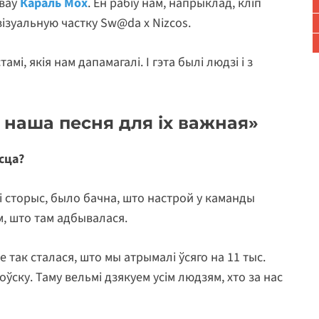
зваў
Караль Мох
. Ён рабіў нам, напрыклад, кліп
а візуальную частку Sw@da x Nizcos.
мі, якія нам дапамагалі. І гэта былі людзі і з
 наша песня для іх важная»
есца?
і сторыс, было бачна, што настрой у каманды
, што там адбывалася.
 так сталася, што мы атрымалі ўсяго на 11 тыс.
ску. Таму вельмі дзякуем усім людзям, хто за нас