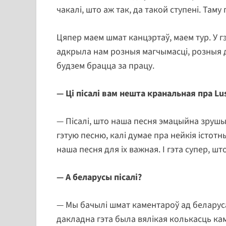
чакалі, што аж так, да такой ступені. Там
Цяпер маем шмат канцэртаў, маем тур. У г
адкрыла нам розныя магчымасці, розныя д
будзем брацца за працу.
— Ці пісалі вам нешта кранальная пра
Lu
— Пісалі, што наша песня эмацыйна зрушы
гэтую песню, калі думае пра нейкія істотн
наша песня для іх важная. І гэта супер, шт
— А беларусы пісалі?
— Мы бачылі шмат каментароў ад беларусаў
дакладна гэта была вялікая колькасць кам