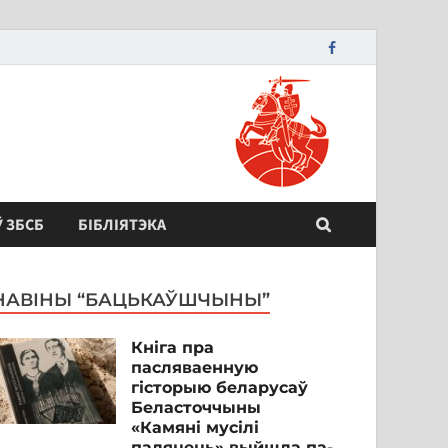
Ў ЗБСБ
БІБЛІЯТЭКА
НАВІНЫ “БАЦЬКАЎШЧЫНЫ”
Кніга пра
пасляваенную
гісторыю беларусаў
Беласточчыны
«Камяні мусілі
паляцець» выйшла па-