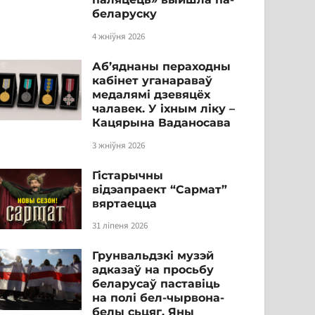
беларуску
4 жніўня 2026
Аб’яднаны пераходны
кабінет уганараваў
медалямі дзевяцёх
чалавек. У іхным ліку –
Кацярына Ваданосава
3 жніўня 2026
Гістарычны
відэапраект “Сармат”
вяртаецца
31 ліпеня 2026
Грунвальдзкі музэй
адказаў на просьбу
беларусаў паставіць
на полі бел-чырвона-
белы сьцяг. Яны