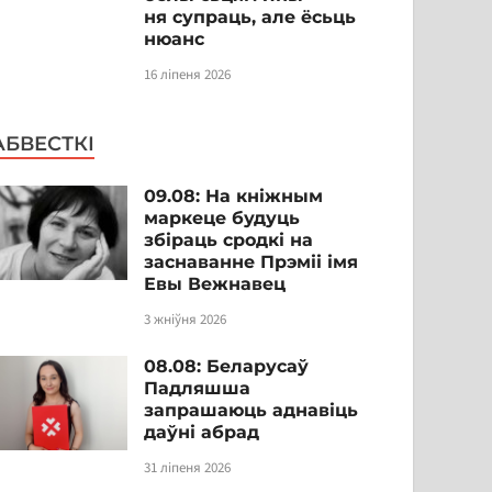
ня супраць, але ёсьць
нюанс
16 ліпеня 2026
АБВЕСТКІ
09.08: На кніжным
маркеце будуць
збіраць сродкі на
заснаванне Прэміі імя
Евы Вежнавец
3 жніўня 2026
08.08: Беларусаў
Падляшша
запрашаюць аднавіць
даўні абрад
31 ліпеня 2026