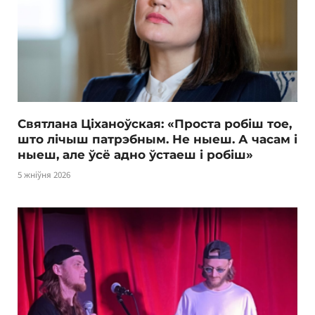
Святлана Ціханоўская: «Проста робіш тое,
што лічыш патрэбным. Не ныеш. А часам і
ныеш, але ўсё адно ўстаеш і робіш»
5 жніўня 2026