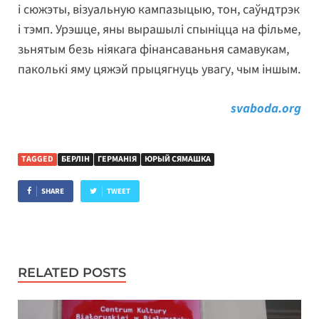
і сюжэты, візуальную кампазыцыю, тон, саўндтрэк
і тэмп. Урэшце, яны вырашылі спыніцца на фільме,
зьнятым безь ніякага фінансаваньня самавукам,
паколькі яму цяжэй прыцягнуць увагу, чым іншым.
svaboda.org
TAGGED
БЕРЛІН
ГЕРМАНІЯ
ЮРЫЙ СЯМАШКА
SHARE
TWEET
RELATED POSTS