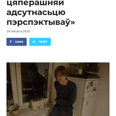
цяперашняй
адсутнасьцю
пэрспэктываў»
24 лютага 2025
SHARE
TWEET