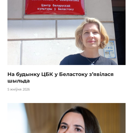
На будынку ЦБК у Беластоку з’явілася
шыльда
5 жніўня 2026