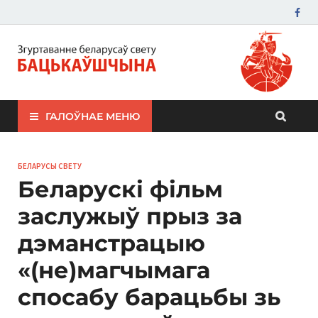
ЗБС "Бацькаўшчына"
ГАЛОЎНАЕ МЕНЮ
БЕЛАРУСЫ СВЕТУ
Беларускі фільм
заслужыў прыз за
дэманстрацыю
«(не)магчымага
спосабу барацьбы зь