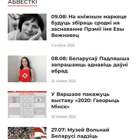
АБВЕСТКІ
09.08: На кніжным маркеце
будуць збіраць сродкі на
заснаванне Прэміі імя Евы
Вежнавец
3 жніўня 2026
08.08: Беларусаў Падляшша
запрашаюць аднавіць даўні
абрад
31 ліпеня 2026
У Варшаве пакажуць
выставу «2020: Гаворыць
Мінск»
30 ліпеня 2026
27.07: Музей Вольнай
Беларусі ладзіць