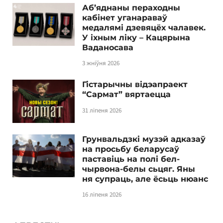
Аб’яднаны пераходны
кабінет уганараваў
медалямі дзевяцёх чалавек.
У іхным ліку – Кацярына
Ваданосава
3 жніўня 2026
Гістарычны відэапраект
“Сармат” вяртаецца
31 ліпеня 2026
Грунвальдзкі музэй адказаў
на просьбу беларусаў
паставіць на полі бел-
чырвона-белы сьцяг. Яны
ня супраць, але ёсьць нюанс
16 ліпеня 2026