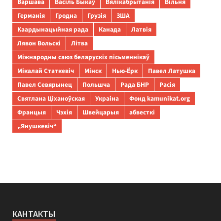
Варшава
Васіль Быкаў
Вялікабрытанія
Вільня
Германія
Гродна
Грузія
ЗША
Каардынацыйная рада
Канада
Латвія
Лявон Вольскі
Літва
Міжнародны саюз беларускіх пісьменнікаў
Мікалай Статкевіч
Мінск
Нью-Ёрк
Павел Латушка
Павел Севярынец
Польшча
Рада БНР
Расія
Святлана Ціханоўская
Украіна
Фонд kamunikat.org
Францыя
Чэхія
Швейцарыя
абвесткі
„Янушкевіч“
КАНТАКТЫ