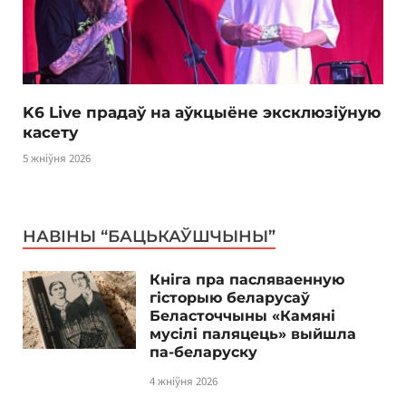
K6 Live прадаў на аўкцыёне эксклюзіўную
касету
5 жніўня 2026
НАВІНЫ “БАЦЬКАЎШЧЫНЫ”
Кніга пра пасляваенную
гісторыю беларусаў
Беласточчыны «Камяні
мусілі паляцець» выйшла
па-беларуску
4 жніўня 2026