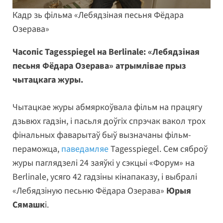
Кадр зь фільма «Лебядзіная песьня Фёдара
Озерава»
Часопіс Tagesspiegel на Berlinale: «Лебядзіная
песьня Фёдара Озерава» атрымлівае прыз
чытацкага журы.
Чытацкае журы абмяркоўвала фільм на працягу
дзьвюх гадзін, і пасьля доўгіх спрэчак вакол трох
фінальных фаварытаў быў вызначаны фільм-
пераможца,
паведамляе
Tagesspiegel. Сем сяброў
журы паглядзелі 24 заяўкі у сэкцыі «Форум» на
Berlinale, усяго 42 гадзіны кінапаказу, і выбралі
«Лебядзіную песьню Фёдара Озерава»
Юрыя
Сямашк
і.