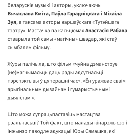
беларускія музыкі і акторы, уключаючы
Вячаслава Кміта, Паўла Гарадніцкага і Міхаіла
Зуя
, а таксама акторы варшаўскага «Тутэйшага
тэатру». Мастачка па касьцюмах
Анастасія Рабава
стварыла той самы «магічны» швэдар, які стаў
сымбалем фільму.
Журы палічыла, што фільм «чуйна дэманструе
(не)магчымасьць даць рады адсутнасьці
пэрспэктывы ў цяперашні час». «Ён уражвае сваім
арыгінальным дызайнам і гумарыстычнымі
дыялёгамі».
Што можа супрацьпаставіць мастацтва
рэальнасьці? Той факт, што малады кінарэжысэр і
інжынэр паводле адукацыі Юры Сямашка, які