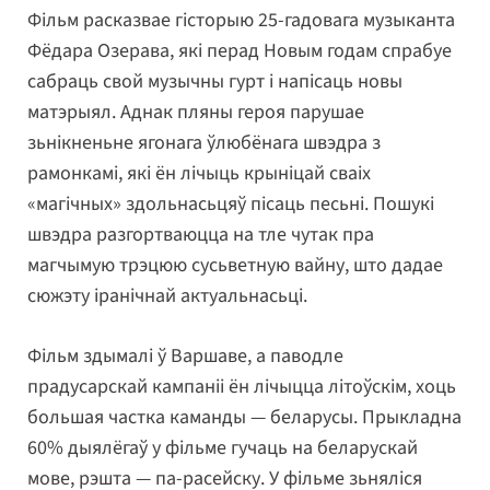
Фільм расказвае гісторыю 25-гадовага музыканта
Фёдара Озерава, які перад Новым годам спрабуе
сабраць свой музычны гурт і напісаць новы
матэрыял. Аднак пляны героя парушае
зьнікненьне ягонага ўлюбёнага швэдра з
рамонкамі, які ён лічыць крыніцай сваіх
«магічных» здольнасьцяў пісаць песьні. Пошукі
швэдра разгортваюцца на тле чутак пра
магчымую трэцюю сусьветную вайну, што дадае
сюжэту іранічнай актуальнасьці.
Фільм здымалі ў Варшаве, а паводле
прадусарскай кампаніі ён лічыцца літоўскім, хоць
большая частка каманды — беларусы. Прыкладна
60% дыялёгаў у фільме гучаць на беларускай
мове, рэшта — па-расейску. У фільме зьняліся