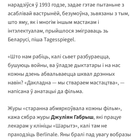
нарадзіўся ў 1993 годзе, задае гэтае пытаньне з
асаблівай вастрынёй, безумоўна, зьвязаны з тым,
што яму, як і многім іншым мастакам і
інтэлектуалам, прыйшлося эміграваць зь
Беларусі, піша Tagesspiegel.
«Што нам рабіць, калі сьвет разбураецца,
бушуюць войны, ва ўладзе дыктатары і на нас
кожны дзень абвальваецца шквал дрэнных
навін? «Дакладна — мы ствараем мастацтва», —
напісана ў анатацыі да фільма.
Журы «старанна абмяркоўвала кожны фільм»,
кажа сябра журы
Джуліян Габрыш
, які працуе
лекарам у клініцы «Шарытэ», калі там не
праходзіць Berlinale. Яны бралі пад увагу вобразы