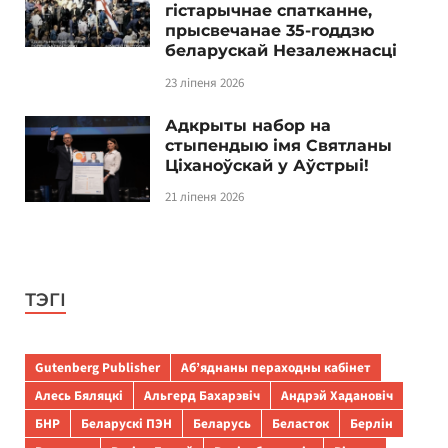
гістарычнае спатканне,
прысвечанае 35-годдзю
беларускай Незалежнасці
23 ліпеня 2026
Адкрыты набор на
стыпендыю імя Святланы
Ціханоўскай у Аўстрыі!
21 ліпеня 2026
ТЭГІ
Gutenberg Publisher
Аб’яднаны пераходны кабінет
Алесь Бяляцкі
Альгерд Бахарэвіч
Андрэй Хадановіч
БНР
Беларускі ПЭН
Беларусь
Беласток
Берлін