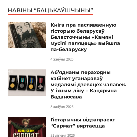
НАВІНЫ “БАЦЬКАЎШЧЫНЫ”
Кніга пра пасляваенную
гісторыю беларусаў
Беласточчыны «Камяні
мусілі паляцець» выйшла
па-беларуску
4 жніўня 2026
Аб’яднаны пераходны
кабінет уганараваў
медалямі дзевяцёх чалавек.
У іхным ліку – Кацярына
Ваданосава
3 жніўня 2026
Гістарычны відэапраект
“Сармат” вяртаецца
31 ліпеня 2026