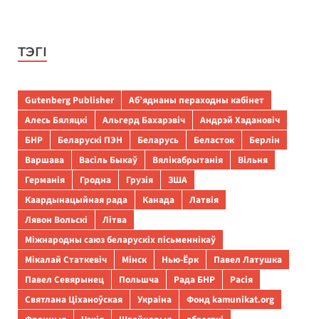
ТЭГІ
Gutenberg Publisher
Аб’яднаны пераходны кабінет
Алесь Бяляцкі
Альгерд Бахарэвіч
Андрэй Хадановіч
БНР
Беларускі ПЭН
Беларусь
Беласток
Берлін
Варшава
Васіль Быкаў
Вялікабрытанія
Вільня
Германія
Гродна
Грузія
ЗША
Каардынацыйная рада
Канада
Латвія
Лявон Вольскі
Літва
Міжнародны саюз беларускіх пісьменнікаў
Мікалай Статкевіч
Мінск
Нью-Ёрк
Павел Латушка
Павел Севярынец
Польшча
Рада БНР
Расія
Святлана Ціханоўская
Украіна
Фонд kamunikat.org