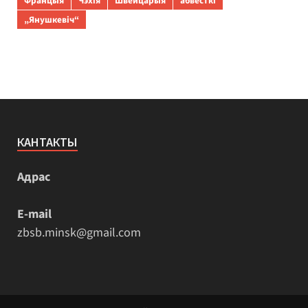
Францыя
Чэхія
Швейцарыя
абвесткі
„Янушкевіч“
КАНТАКТЫ
Адрас
E-mail
zbsb.minsk@gmail.com