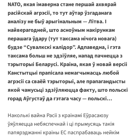
NATO, якая імаверна стане першай ахвярай
расійскай агрэсіі, то тут аўтар ўзгаданага
аналізу не быў арыгінальным — Літва. І
найверагодней, што асноўным накірункам
перашага ўдару (тут таксама нічога новага)
будзе “Сувалкскі калідор”. Адпаведна, і гэта
таксама больш не здзіўляе, напад пачнецца з
тэрыторыі Беларусі. Краіна, якая ў новай версіі
Канстытцыі прапісала немагчымасць любой
агрэсіі са сваёй тэрыторыі, але прапагандысты
якой чамусьці здзіўляюцца факту, што польскі
горад Аўгустаў да гэтага часу — польскі…
Наколькі вайна Расіі з краінамі Еўрасаюзу
ўяўляецца небяспечнай і ці прымусяць такія
папярэджанні краіны ЕС паспрабаваць нейкім