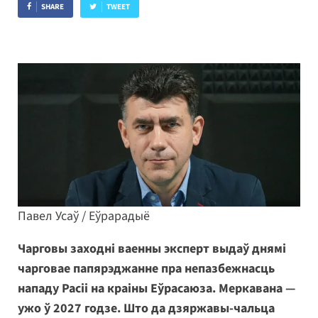
SHARE
TWEET
Павел Усаў / Еўрарадыё
Чарговы заходні ваенны эксперт выдаў днямі
чарговае папярэджанне пра непазбежнасць
нападу Расіі на краіны Еўрасаюза. Меркавана —
ужо ў 2027 годзе. Што да дзяржавы-чальца