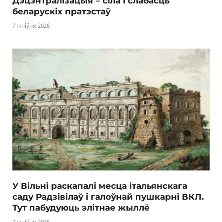
Дэцэнтралізацыя – сіла і слабасць
беларускіх пратэстаў
7 жніўня 2026
У Вільні раскапалі месца італьянскага
саду Радзівілаў і галоўнай пушкарні ВКЛ.
Тут пабудуюць элітнае жыллё
7 жніўня 2026