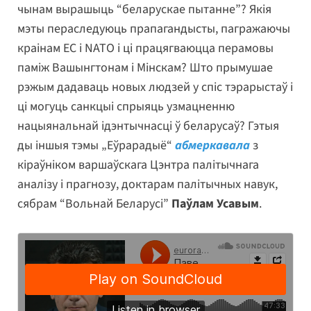
чынам вырашыць “беларускае пытанне”? Якія
мэты пераследуюць прапагандысты, пагражаючы
краінам ЕС і NATO і ці працягваюцца перамовы
паміж Вашынгтонам і Мінскам? Што прымушае
рэжым дадаваць новых людзей у спіс тэрарыстаў і
ці могуць санкцыі спрыяць узмацненню
нацыянальнай ідэнтычнасці ў беларусаў? Гэтыя
ды іншыя тэмы „Еўрарадыё“
абмеркавала
з
кіраўніком варшаўскага Цэнтра палітычнага
аналізу і прагнозу, доктарам палітычных навук,
сябрам “Вольнай Беларусі”
Паўлам Усавым
.