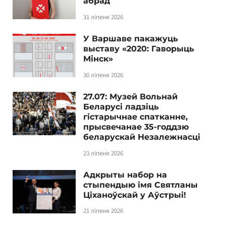
абрад
31 ліпеня 2026
У Варшаве пакажуць
выставу «2020: Гаворыць
Мінск»
30 ліпеня 2026
27.07: Музей Вольнай
Беларусі ладзіць
гістарычнае спатканне,
прысвечанае 35-годдзю
беларускай Незалежнасці
23 ліпеня 2026
Адкрыты набор на
стыпендыю імя Святланы
Ціханоўскай у Аўстрыі!
21 ліпеня 2026