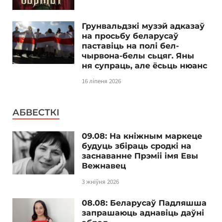
Грунвальдзкі музэй адказаў
на просьбу беларусаў
паставіць на полі бел-
чырвона-белы сьцяг. Яны
ня супраць, але ёсьць нюанс
16 ліпеня 2026
АБВЕСТКІ
09.08: На кніжным маркеце
будуць збіраць сродкі на
заснаванне Прэміі імя Евы
Вежнавец
3 жніўня 2026
08.08: Беларусаў Падляшша
запрашаюць аднавіць даўні