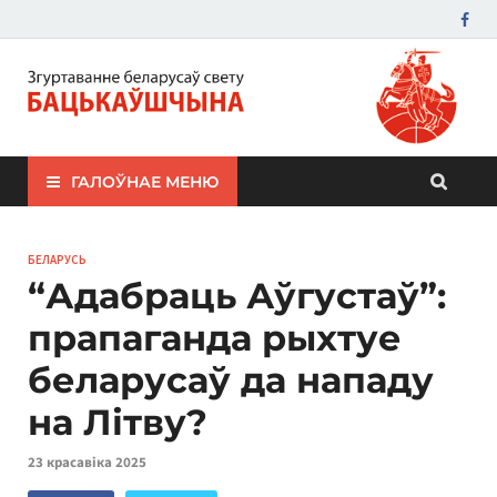
ЗБС "Бацькаўшчына"
ГАЛОЎНАЕ МЕНЮ
БЕЛАРУСЬ
“Адабраць Аўгустаў”:
прапаганда рыхтуе
беларусаў да нападу
на Літву?
23 красавіка 2025