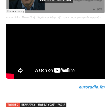
euroradiofm
·
Павел Усаў. “Адабраць Аўгустаў”: прапаганда рыхтуе беларусаў да нападу на Літву?
euroradio.fm
TAGGED
БЕЛАРУСЬ
ПАВЕЛ УСАЎ
РАСІЯ