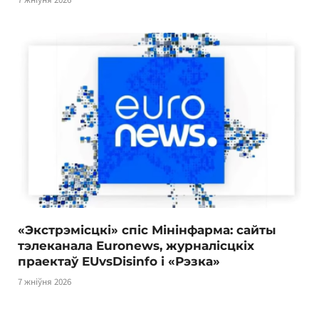
«Экстрэмісцкі» спіс Мінінфарма: сайты
тэлеканала Euronews, журналісцкіх
праектаў EUvsDisinfo і «Рэзка»
7 жніўня 2026