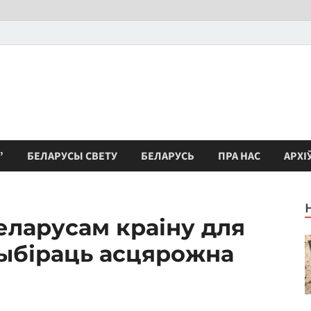
”
БЕЛАРУСЫ СВЕТУ
БЕЛАРУСЬ
ПРА НАС
АРХІ
еларусам краіну для
выбіраць асцярожна