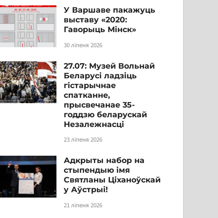
У Варшаве пакажуць
выставу «2020:
Гаворыць Мінск»
30 ліпеня 2026
27.07: Музей Вольнай
Беларусі ладзіць
гістарычнае
спатканне,
прысвечанае 35-
годдзю беларускай
Незалежнасці
23 ліпеня 2026
Адкрыты набор на
стыпендыю імя
Святланы Ціханоўскай
у Аўстрыі!
21 ліпеня 2026