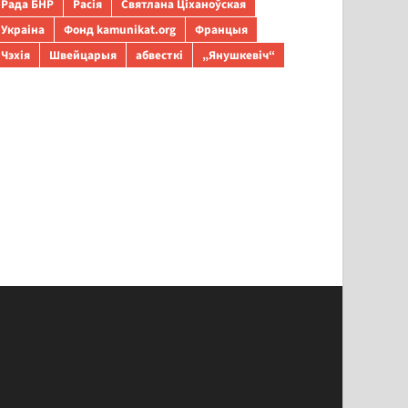
Рада БНР
Расія
Святлана Ціханоўская
Украіна
Фонд kamunikat.org
Францыя
Чэхія
Швейцарыя
абвесткі
„Янушкевіч“