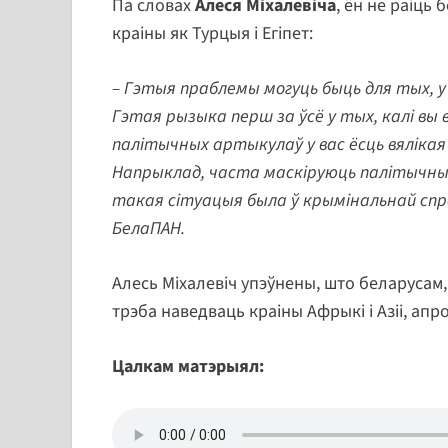
Па словах
Алеся Міхалевіча
, ён не раіць
краіны як Турцыя і Егіпет:
– Гэтыя праблемы могуць быць для тых, у 
Гэтая рызыка перш за ўсё у тых, калі вы
палітычных артыкулаў у вас ёсць вялікая
Напрыклад, часта маскіруюць палітычны
такая сітуацыя была ў крымінальнай сп
БелаПАН.
Алесь Міхалевіч упэўнены, што беларусам, я
трэба наведваць краіны Афрыкі і Азіі, апро
Цалкам матэрыял: