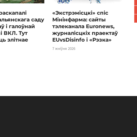
 раскапалі
«Экстрэмісцкі» спіс
альянскага саду
Мінінфарма: сайты
аў і галоўнай
тэлеканала Euronews,
 ВКЛ. Тут
журналісцкіх праектаў
ь элітнае
EUvsDisinfo і «Рэзка»
7 жніўня 2026