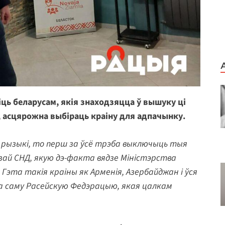
іць беларусам, якія знаходзяцца ў вышуку ці
 асцярожна выбіраць краіну для адпачынку.
ай рызыкі, то перш за ўсё трэба выключыць тыя
зай СНД, якую дэ-факта вядзе Міністэрства
Гэта такія краіны як Арменія, Азербайджан і ўся
пра саму Расейскую Федэрацыю, якая цалкам