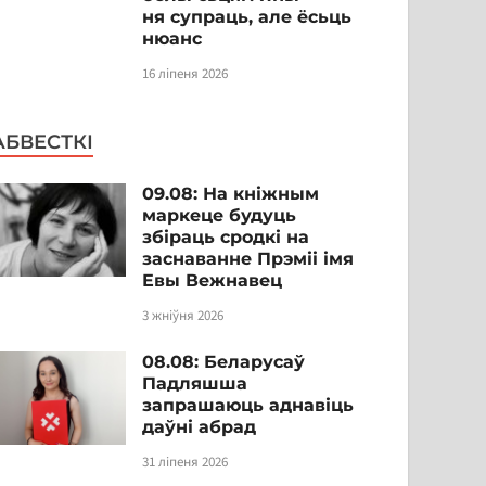
ня супраць, але ёсьць
нюанс
16 ліпеня 2026
АБВЕСТКІ
09.08: На кніжным
маркеце будуць
збіраць сродкі на
заснаванне Прэміі імя
Евы Вежнавец
3 жніўня 2026
08.08: Беларусаў
Падляшша
запрашаюць аднавіць
даўні абрад
31 ліпеня 2026