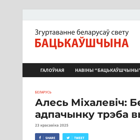
ЗБС "Бацькаўшчына"
ГАЛОЎНАЯ
НАВІНЫ “БАЦЬКАЎШЧЫНЫ
БЕЛАРУСЬ
Алесь Міхалевіч: Б
адпачынку трэба 
23 красавіка 2025
SHARE
TWEET