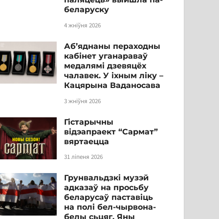
беларуску
4 жніўня 2026
Аб’яднаны пераходны
кабінет уганараваў
медалямі дзевяцёх
чалавек. У іхным ліку –
Кацярына Ваданосава
3 жніўня 2026
Гістарычны
відэапраект “Сармат”
вяртаецца
31 ліпеня 2026
Грунвальдзкі музэй
адказаў на просьбу
беларусаў паставіць
на полі бел-чырвона-
белы сьцяг. Яны