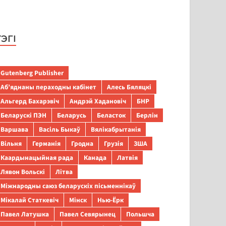
ТЭГІ
Gutenberg Publisher
Аб’яднаны пераходны кабінет
Алесь Бяляцкі
Альгерд Бахарэвіч
Андрэй Хадановіч
БНР
Беларускі ПЭН
Беларусь
Беласток
Берлін
Варшава
Васіль Быкаў
Вялікабрытанія
Вільня
Германія
Гродна
Грузія
ЗША
Каардынацыйная рада
Канада
Латвія
Лявон Вольскі
Літва
Міжнародны саюз беларускіх пісьменнікаў
Мікалай Статкевіч
Мінск
Нью-Ёрк
Павел Латушка
Павел Севярынец
Польшча