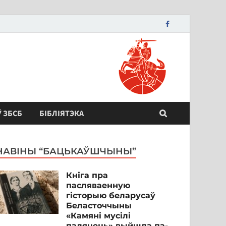
Ў ЗБСБ
БІБЛІЯТЭКА
НАВІНЫ “БАЦЬКАЎШЧЫНЫ”
Кніга пра
пасляваенную
гісторыю беларусаў
Беласточчыны
«Камяні мусілі
паляцець» выйшла па-