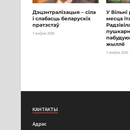
Дэцэнтралізацыя – сіла
У Вільні
і слабасць беларускіх
месца іт
пратэстаў
Радзівіл
пушкарні
7 жніўня 2026
пабудуюц
жыллё
7 жніўня 2026
КАНТАКТЫ
Адрас