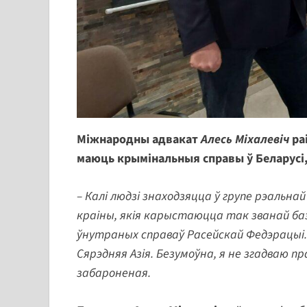
Міжнародны адвакат
Алесь Міхалевіч
ра
маюць крымінальныя справы ў Беларусі,
– Калі людзі знаходзяцца ў групе рэальн
краіны, якія карыстаюцца так званай ба
ўнутраных справаў Расейскай Федэрацыі. 
Сярэдняя Азія. Безумоўна, я не згадваю 
забароненая.