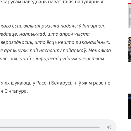
 беларусам наведваць нават такія папулярныя
каго ёсць вялікая рызыка падачы ў Інтэрпол.
 ведаеце, напрыклад, што апроч чыста
 верагоднасць, што ёсць нешта з эканамічных.
я артыкулы пад нясплату падаткаў. Менавіта
раве, звязанай з інфармайцыйным агенствам
кіх шукаюць у Расеі і Беларусі, ні ў якім разе не
ч Сінгапура.