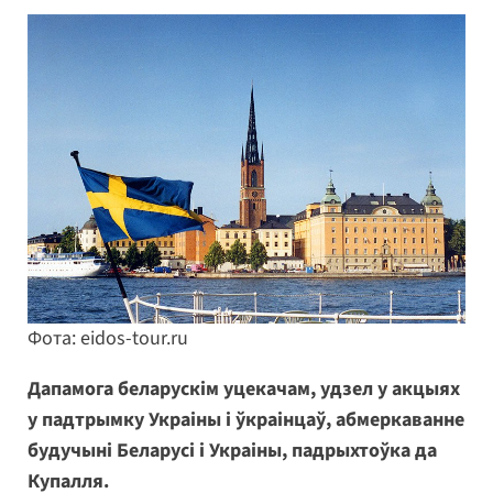
Фота: eidos-tour.ru
Дапамога беларускім уцекачам, удзел у акцыях
у падтрымку Украіны і ўкраінцаў, абмеркаванне
будучыні Беларусі і Украіны, падрыхтоўка да
Купалля.