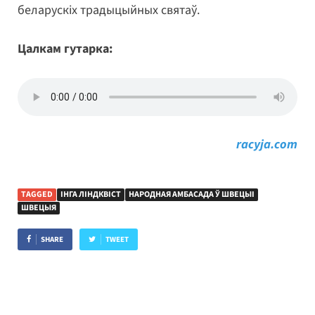
беларускіх традыцыйных святаў.
Цалкам гутарка:
racyja.com
TAGGED
ІНГА ЛІНДКВІСТ
НАРОДНАЯ АМБАСАДА Ў ШВЕЦЫІ
ШВЕЦЫЯ
SHARE
TWEET