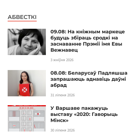
АБВЕСТКІ
09.08: На кніжным маркеце
будуць збіраць сродкі на
заснаванне Прэміі імя Евы
Вежнавец
3 жніўня 2026
08.08: Беларусаў Падляшша
запрашаюць аднавіць даўні
абрад
31 ліпеня 2026
У Варшаве пакажуць
выставу «2020: Гаворыць
Мінск»
30 ліпеня 2026