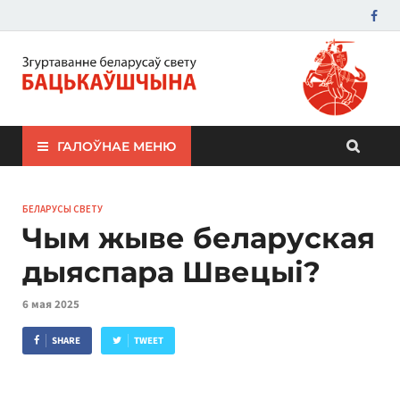
ЗБС "Бацькаўшчына"
ГАЛОЎНАЕ МЕНЮ
БЕЛАРУСЫ СВЕТУ
Чым жыве беларуская
дыяспара Швецыі?
6 мая 2025
SHARE
TWEET