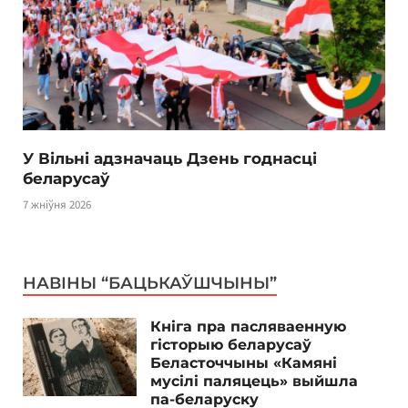
У Вільні адзначаць Дзень годнасці
беларусаў
7 жніўня 2026
НАВІНЫ “БАЦЬКАЎШЧЫНЫ”
Кніга пра пасляваенную
гісторыю беларусаў
Беласточчыны «Камяні
мусілі паляцець» выйшла
па-беларуску