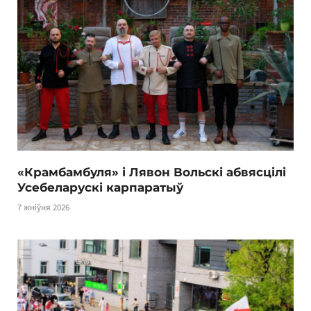
«Крамбамбуля» і Лявон Вольскі абвясцілі
Усебеларускі карпаратыў
7 жніўня 2026