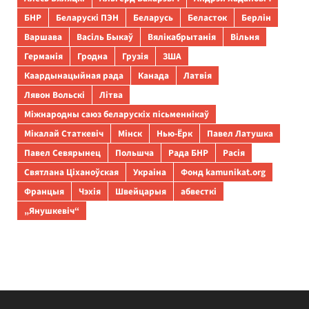
БНР
Беларускі ПЭН
Беларусь
Беласток
Берлін
Варшава
Васіль Быкаў
Вялікабрытанія
Вільня
Германія
Гродна
Грузія
ЗША
Каардынацыйная рада
Канада
Латвія
Лявон Вольскі
Літва
Міжнародны саюз беларускіх пісьменнікаў
Мікалай Статкевіч
Мінск
Нью-Ёрк
Павел Латушка
Павел Севярынец
Польшча
Рада БНР
Расія
Святлана Ціханоўская
Украіна
Фонд kamunikat.org
Францыя
Чэхія
Швейцарыя
абвесткі
„Янушкевіч“