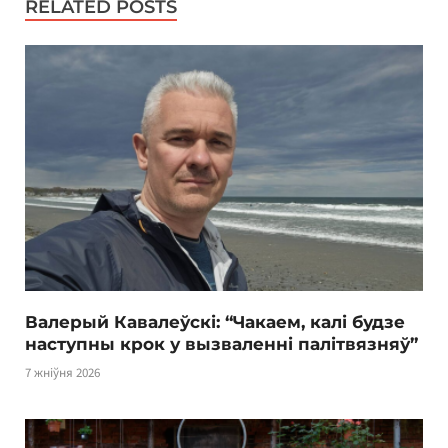
RELATED POSTS
Валерый Кавалеўскі: “Чакаем, калі будзе
наступны крок у вызваленні палітвязняў”
7 жніўня 2026