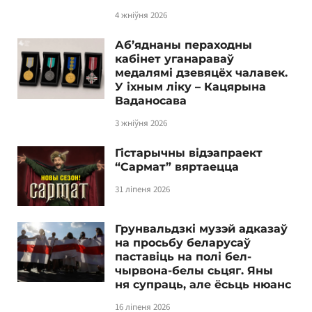
4 жніўня 2026
Аб’яднаны пераходны
кабінет уганараваў
медалямі дзевяцёх чалавек.
У іхным ліку – Кацярына
Ваданосава
3 жніўня 2026
Гістарычны відэапраект
“Сармат” вяртаецца
31 ліпеня 2026
Грунвальдзкі музэй адказаў
на просьбу беларусаў
паставіць на полі бел-
чырвона-белы сьцяг. Яны
ня супраць, але ёсьць нюанс
16 ліпеня 2026