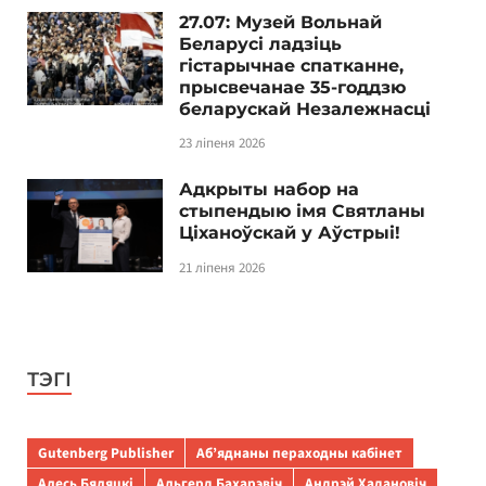
27.07: Музей Вольнай
Беларусі ладзіць
гістарычнае спатканне,
прысвечанае 35-годдзю
беларускай Незалежнасці
23 ліпеня 2026
Адкрыты набор на
стыпендыю імя Святланы
Ціханоўскай у Аўстрыі!
21 ліпеня 2026
ТЭГІ
Gutenberg Publisher
Аб’яднаны пераходны кабінет
Алесь Бяляцкі
Альгерд Бахарэвіч
Андрэй Хадановіч