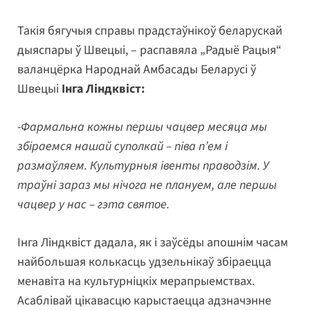
Такія бягучыя справы прадстаўнікоў беларускай
дыяспары ў Швецыі, – распавяла „Радыё Рацыя“
валанцёрка Народнай Амбасады Беларусі ў
Швецыі
Інга Ліндквіст:
-Фармальна кожны першы чацвер месяца мы
збіраемся нашай суполкай – піва п’ем і
размаўляем. Культурныя івенты праводзім. У
траўні зараз мы нічога не плануем, але першы
чацвер у нас – гэта святое.
Інга Ліндквіст дадала, як і заўсёды апошнім часам
найбольшая колькасць удзельнікаў збіраецца
менавіта на культурніцкіх мерапрыемствах.
Асаблівай цікавасцю карыстаецца адзначэнне