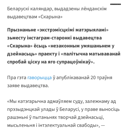
Беларускі каляндар, выдадзены лёнданскім
выдавецтвам «Скарына»
Прызнаньне «экстрэмісцкімі матэрыяламі»
зьместу інстаграм-старонкі выдавецтва
«Скарына» ёсьць «незаконным умяшаньнем у
дзейнасьць» праекту і «палітычна матываванай
спробай ціску на яго супрацоўнікаў».
Пра гэта
гаворыцца
ў апублікаванай 20 траўня
заяве выдавецтва.
«Мы катэгарычна адмаўляем суду, залежнаму ад
прэзыдэнцкай улады ў Беларусі, у праве выносіць
рашэньні ў пытаньнях творчай дзейнасьці,
мысьленьня і інтэлектуальнай свабоды», —