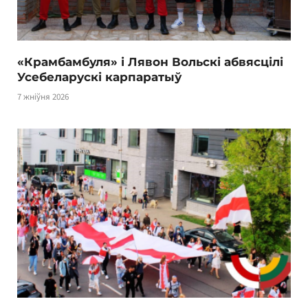
«Крамбамбуля» і Лявон Вольскі абвясцілі
Усебеларускі карпаратыў
7 жніўня 2026