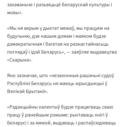
захаваньне і разьвіцьцё беларускай культуры і
мовы».
«Мы ня верым у дыктат межаў, мы працуем на
будучыню, дзе нашым домам і маяком будзе
дэмакратычная і багатая на разнастайнасьць
поглядаў і ідэй Беларусь», — заяўляе выдавецтва
«Скарына».
Яно зазначае, што «незаконныя рашэньні судоў
Рэспублікі Беларусь ня маюць юрысдыкцыі ў
Вялікай Брытаніі».
«Рэдакцыйны калектыў будзе працягваць сваю
працу ў ранейшым рэжыме: рыхтаваць кнігі ў
Беларусі і за мяжой, выдаваць і распаўсюджваць