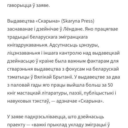
гаворыцца ў заяве.
Выдавецтва «Скарына» (Skaryna Press)
заснаванае і дзейнічае ў Лёндане. Яно працягвае
традыцыі беларускага эмігранцкага
кнігадрукаваньня. Адсутнасьць цэнзуры,
ліцэнзаваньня і іншага кантролю над выдавецкай
дзейнасьцю ў краіне была важным фактарам для
стварэньня выдавецтва з фокусам на беларускай
тэматыцы ў Вялікай Брытаніі. У выдавецтве за два
з паловай гады яго працы выйшла больш за 50
кніг мастацкай літаратуры, паэзіі, публіцыстыкі і
навуковых тэкстаў, — адзначае «Скарына».
У заяве падкрэсьліваецца, што дзейнасьць
праекту — «важкі прыклад укладу эміграцыі ў