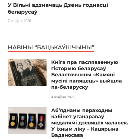
У Вільні адзначаць Дзень годнасці
беларусаў
7 жніўня 2026
НАВІНЫ “БАЦЬКАЎШЧЫНЫ”
Кніга пра пасляваенную
гісторыю беларусаў
Беласточчыны «Камяні
мусілі паляцець» выйшла
па-беларуску
4 жніўня 2026
Аб’яднаны пераходны
кабінет уганараваў
медалямі дзевяцёх чалавек.
У іхным ліку – Кацярына
Ваданосава