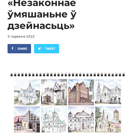
«Незаконнае
ўмяшаньне ў
дзейнасьць»
5 чэрвеня 2025
SHARE
TWEET