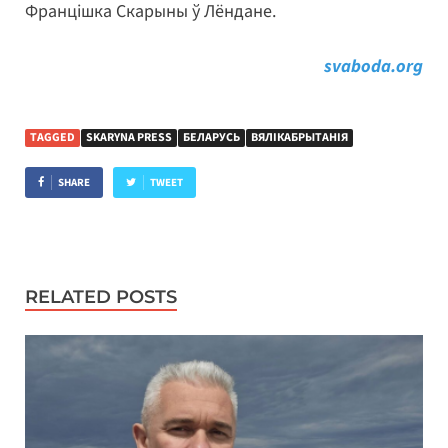
Францішка Скарыны ў Лёндане.
svaboda.org
TAGGED
SKARYNA PRESS
БЕЛАРУСЬ
ВЯЛІКАБРЫТАНІЯ
SHARE
TWEET
RELATED POSTS