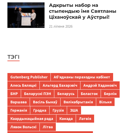
Адкрыты набор на
стыпендыю імя Святланы
Ціханоўскай у Аўстрыі!
21 ліпеня 2026
ТЭГІ
Gutenberg Publisher
Аб’яднаны пераходны кабінет
Алесь Бяляцкі
Альгерд Бахарэвіч
Андрэй Хадановіч
БНР
Беларускі ПЭН
Беларусь
Беласток
Берлін
Варшава
Васіль Быкаў
Вялікабрытанія
Вільня
Германія
Гродна
Грузія
ЗША
Каардынацыйная рада
Канада
Латвія
Лявон Вольскі
Літва