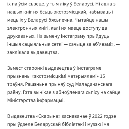
іх па ўсім сьвеце, у тым ліку ў Беларусі. Ні адна з
нашых кніг ня ёсьць экстрэмісцкай, набываць і
мець іх у Беларусі бясьпечна. Чытайце нашы
электронныя кнігі, калі ня маеце доступу да
друкаваных. На зьмену Інстаграму прыйдуць
іншыя сацыяльныя сеткі — сачыце за аб’явамі», —
заклікала выдавецтва.
Зьмест старонкі выдавецтва ў Інстаграме
прызнаны «экстрэмісцкімі матэрыяламі» 15
траўня. Рашэньне прыняў суд Маладачанскага
раёну. Гэта вынікае з абноўленага сьпісу на сайце
Міністэрства інфармацыі.
Выдавецтва «Скарына» заснаванае ў 2022 годзе
пры ўдзеле Беларускай бібліятэкі і музэю імя