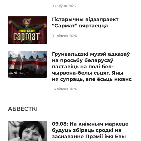
3 жніўня 2026
Гістарычны відэапраект
“Сармат” вяртаецца
31 ліпеня 2026
Грунвальдзкі музэй адказаў
на просьбу беларусаў
паставіць на полі бел-
чырвона-белы сьцяг. Яны
ня супраць, але ёсьць нюанс
16 ліпеня 2026
АБВЕСТКІ
09.08: На кніжным маркеце
будуць збіраць сродкі на
заснаванне Прэміі імя Евы