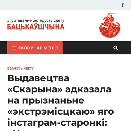
ЗБС "Бацькаўшчына"
ГАЛОЎНАЕ МЕНЮ
БЕЛАРУСЫ СВЕТУ
Выдавецтва
«Скарына» адказала
на прызнаньне
«экстрэмісцкаю» яго
інстаграм-старонкі: