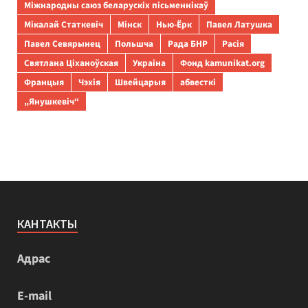
Міжнародны саюз беларускіх пісьменнікаў
Мікалай Статкевіч
Мінск
Нью-Ёрк
Павел Латушка
Павел Севярынец
Польшча
Рада БНР
Расія
Святлана Ціханоўская
Украіна
Фонд kamunikat.org
Францыя
Чэхія
Швейцарыя
абвесткі
„Янушкевіч“
КАНТАКТЫ
Адрас
E-mail