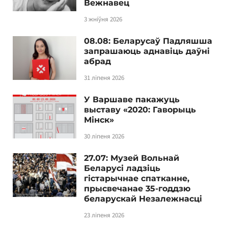
Вежнавец
3 жніўня 2026
08.08: Беларусаў Падляшша
запрашаюць аднавіць даўні
абрад
31 ліпеня 2026
У Варшаве пакажуць
выставу «2020: Гаворыць
Мінск»
30 ліпеня 2026
27.07: Музей Вольнай
Беларусі ладзіць
гістарычнае спатканне,
прысвечанае 35-годдзю
беларускай Незалежнасці
23 ліпеня 2026