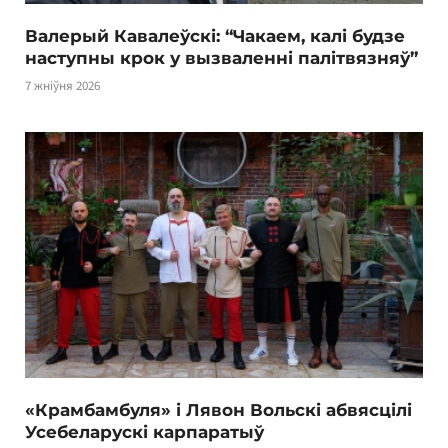
Валерый Кавалеўскі: “Чакаем, калі будзе
наступны крок у вызваленні палітвязняў”
7 жніўня 2026
«Крамбамбуля» і Лявон Вольскі абвясцілі
Усебеларускі карпаратыў