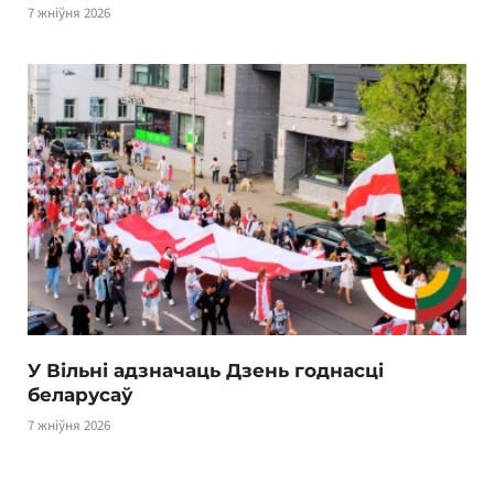
7 жніўня 2026
У Вільні адзначаць Дзень годнасці
беларусаў
7 жніўня 2026