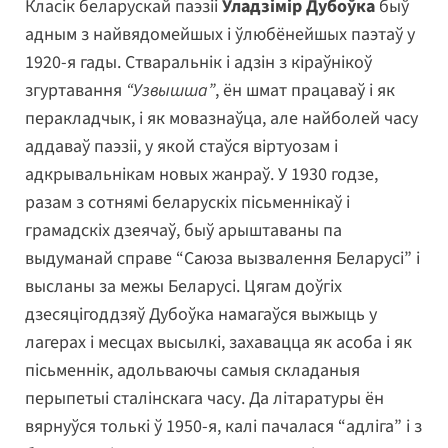
Класік беларускай паэзіі
Уладзімір Дубоўка
быў
адным з найвядомейшых і ўлюбёнейшых паэтаў у
1920-я гады. Стваральнік і адзін з кіраўнікоў
згуртавання
“Узвышша”
, ён шмат працаваў і як
перакладчык, і як мовазнаўца, але найболей часу
аддаваў паэзіі, у якой стаўся віртуозам і
адкрывальнікам новых жанраў. У 1930 годзе,
разам з сотнямі беларускіх пісьменнікаў і
грамадскіх дзеячаў, быў арыштаваны па
выдуманай справе “Саюза вызвалення Беларусі” і
высланы за межы Беларусі. Цягам доўгіх
дзесяцігоддзяў Дубоўка намагаўся выжыць у
лагерах і месцах высылкі, захавацца як асоба і як
пісьменнік, адольваючы самыя складаныя
перыпетыі сталінскага часу. Да літаратуры ён
вярнуўся толькі ў 1950-я, калі пачалася “адліга” і з