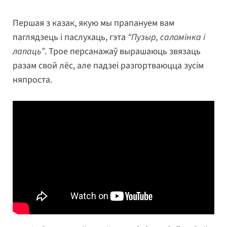
Першая з казак, якую мы прапануем вам
паглядзець і паслухаць, гэта
“Пузыр, саломінка і
лапаць”
. Трое персанажаў вырашаюць звязаць
разам свой лёс, але падзеі разгортваюцца зусім
няпроста.