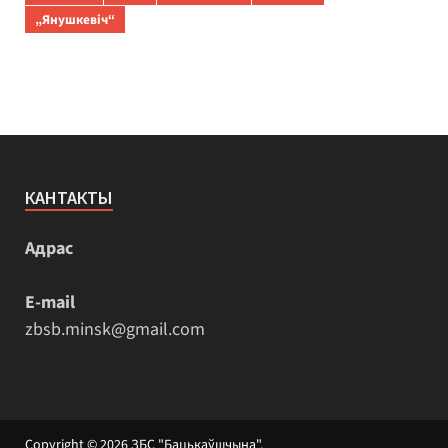
„Янушкевіч“
КАНТАКТЫ
Адрас
E-mail
zbsb.minsk@gmail.com
Copyright © 2026
ЗБС "Бацькаўшчына"
.