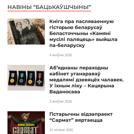
НАВІНЫ “БАЦЬКАЎШЧЫНЫ”
Кніга пра пасляваенную
гісторыю беларусаў
Беласточчыны «Камяні
мусілі паляцець» выйшла
па-беларуску
4 жніўня 2026
Аб’яднаны пераходны
кабінет уганараваў
медалямі дзевяцёх чалавек.
У іхным ліку – Кацярына
Ваданосава
3 жніўня 2026
Гістарычны відэапраект
“Сармат” вяртаецца
31 ліпеня 2026