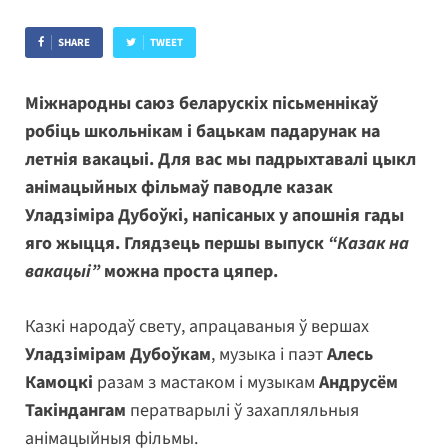
SHARE
TWEET
Міжнародны саюз беларускіх пісьменнікаў
робіць школьнікам і бацькам падарунак на
летнія вакацыі. Для вас мы падрыхтавалі цыкл
анімацыйных фільмаў паводле казак
Уладзіміра Дубоўкі, напісаных у апошнія гады
яго жыцця. Глядзець першы выпуск
“Казак на
вакацыі”
можна проста цяпер.
Казкі народаў свету, апрацаваныя ў вершах
Уладзімірам Дубоўкам
, музыка і паэт
Алесь
Камоцкі
разам з мастаком і музыкам
Андрусём
Такіндангам
ператварылі ў захапляльныя
анімацыйныя фільмы.