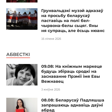
Грунвальдзкі музэй адказаў
на просьбу беларусаў
паставіць на полі бел-
чырвона-белы сьцяг. Яны
ня супраць, але ёсьць нюанс
16 ліпеня 2026
АБВЕСТКІ
09.08: На кніжным маркеце
будуць збіраць сродкі на
заснаванне Прэміі імя Евы
Вежнавец
3 жніўня 2026
08.08: Беларусаў Падляшша
запрашаюць аднавіць даўні
абрад