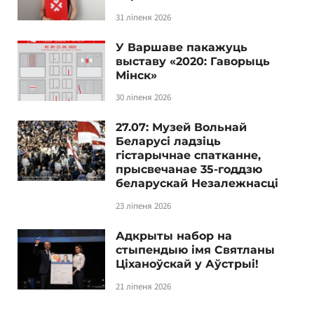
31 ліпеня 2026
У Варшаве пакажуць
выставу «2020: Гаворыць
Мінск»
30 ліпеня 2026
27.07: Музей Вольнай
Беларусі ладзіць
гістарычнае спатканне,
прысвечанае 35-годдзю
беларускай Незалежнасці
23 ліпеня 2026
Адкрыты набор на
стыпендыю імя Святланы
Ціханоўскай у Аўстрыі!
21 ліпеня 2026