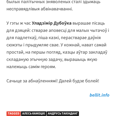
былых палітычных зняволеных сталі здымаць
несправядлівыя абвінавачванні.
У гэты ж час
Уладзімір Дубоўка
вырашае пісаць
для дзяцей: стварае аповесці для малых чытачоў і
для падлеткаў, піша казкі, перастварае даўнія
сюжэты і прыдумляе свае. У кожнай, нават самай
простай, на першы погляд, казцы аўтар закладаў
складаную этычную задачу, вырашыць якую
належыць самім героям.
Сачыце за абнаўленнямі! Далей будзе болей!
bellit.info
TAGGED
АЛЕСЬ КАМОЦКІ
АНДРУСЬ ТАКІНДАНГ