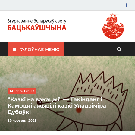
ЗБС "Бацькаўшчына"
ГАЛОЎНАЕ МЕНЮ
БЕЛАРУСЫ СВЕТУ
“Казкі на вакацыі” — Такінданг і
Камоцкі ажывілі казкі Уладзіміра
Дубоўкі
10 чэрвеня 2025