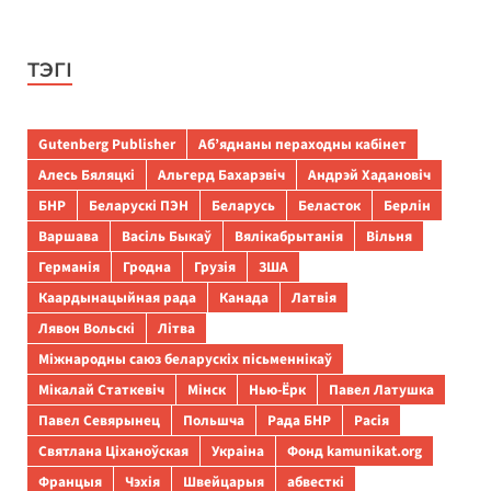
ТЭГІ
Gutenberg Publisher
Аб’яднаны пераходны кабінет
Алесь Бяляцкі
Альгерд Бахарэвіч
Андрэй Хадановіч
БНР
Беларускі ПЭН
Беларусь
Беласток
Берлін
Варшава
Васіль Быкаў
Вялікабрытанія
Вільня
Германія
Гродна
Грузія
ЗША
Каардынацыйная рада
Канада
Латвія
Лявон Вольскі
Літва
Міжнародны саюз беларускіх пісьменнікаў
Мікалай Статкевіч
Мінск
Нью-Ёрк
Павел Латушка
Павел Севярынец
Польшча
Рада БНР
Расія
Святлана Ціханоўская
Украіна
Фонд kamunikat.org
Францыя
Чэхія
Швейцарыя
абвесткі