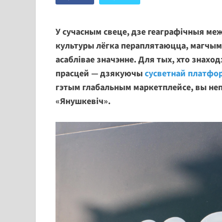
У сучасным свеце, дзе геаграфічныя ме
культуры лёгка пераплятаюцца, магчым
асаблівае значэнне. Для тых, хто знаходз
прасцей — дзякуючы
сусветнай платфо
гэтым глабальным маркетплейсе, вы не
«Янушкевіч».