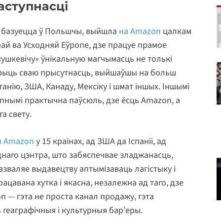
аступнасці
, базуецца ў Польшчы, выйшла
на Amazon
цалкам
най ва Усходняй Еўропе, дзе працуе прамое
нушкевічу» ўнікальную магчымасць не толькі
шырыць сваю прысутнасць, выйшаўшы на больш
анію, ЗША, Канаду, Мексіку і шмат іншых. Іншымі
тупнымі практычна паўсюль, дзе ёсць Amazon, а
га свету.
ы Amazon
у 15 краінах, ад ЗША да Іспаніі, ад
аднаго цэнтра, што забяспечвае зладжанасць,
азваляе выдавецтву аптымізаваць лагістыку і
ацавана хутка і якасна, незалежна ад таго, дзе
n — гэта не проста канал продажу, гэта
геаграфічныя і культурныя бар’еры.