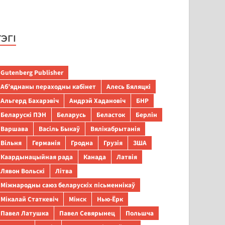
ТЭГІ
Gutenberg Publisher
Аб’яднаны пераходны кабінет
Алесь Бяляцкі
Альгерд Бахарэвіч
Андрэй Хадановіч
БНР
Беларускі ПЭН
Беларусь
Беласток
Берлін
Варшава
Васіль Быкаў
Вялікабрытанія
Вільня
Германія
Гродна
Грузія
ЗША
Каардынацыйная рада
Канада
Латвія
Лявон Вольскі
Літва
Міжнародны саюз беларускіх пісьменнікаў
Мікалай Статкевіч
Мінск
Нью-Ёрк
Павел Латушка
Павел Севярынец
Польшча