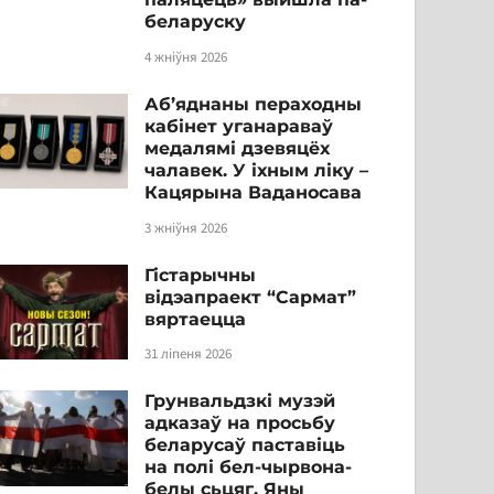
беларуску
4 жніўня 2026
Аб’яднаны пераходны
кабінет уганараваў
медалямі дзевяцёх
чалавек. У іхным ліку –
Кацярына Ваданосава
3 жніўня 2026
Гістарычны
відэапраект “Сармат”
вяртаецца
31 ліпеня 2026
Грунвальдзкі музэй
адказаў на просьбу
беларусаў паставіць
на полі бел-чырвона-
белы сьцяг. Яны