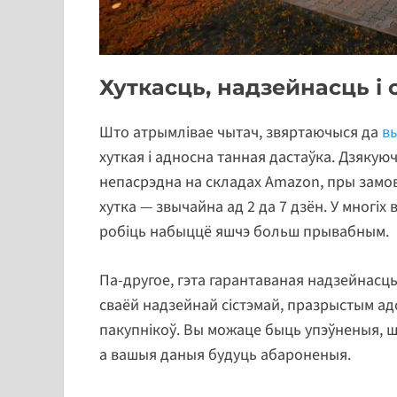
Хуткасць, надзейнасць і 
Што атрымлівае чытач, звяртаючыся да
в
хуткая і адносна танная дастаўка. Дзякую
непасрэдна на складах Amazon, пры замов
хутка — звычайна ад 2 да 7 дзён. У многіх
робіць набыццё яшчэ больш прывабным.
Па-другое, гэта гарантаваная надзейнасц
сваёй надзейнай сістэмай, празрыстым а
пакупнікоў. Вы можаце быць упэўненыя, 
а вашыя даныя будуць абароненыя.