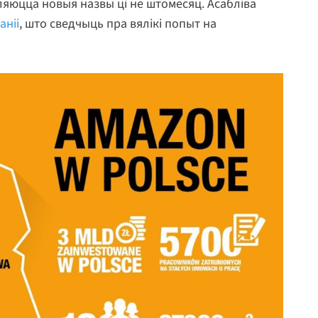
ляюцца новыя назвы ці не штомесяц. Асабліва
аніі
, што сведчыць пра вялікі попыт на