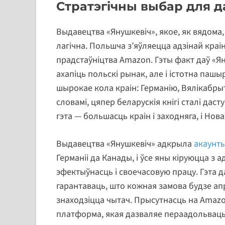
Стратэгічны выбар для д
Выдавецтва «Янушкевіч», якое, як вядома
лагічна. Польшча з’яўляецца адзінай краі
прадстаўніцтва Amazon. Гэты факт даў «Я
ахапіць польскі рынак, але і істотна па
шырокае кола краін: Германію, Вялікабрыт
словамі, цяпер беларускія кнігі сталі дас
гэта — большасць краін і заходняга, і Нова
Выдавецтва «Янушкевіч» адкрыла
акаунт
Германіі да Канады, і ўсе яны кіруюцца з 
эфектыўнасць і своечасовую працу. Гэта д
гарантаваць, што кожная замова будзе апр
знаходзіцца чытач. Прысутнасць на Amazo
платформа, якая дазваляе пераадольваць 