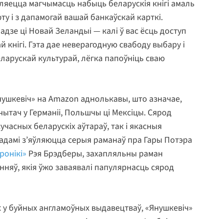
ўляецца магчымасць набыць беларускія кнігі амаль
ту і з дапамогай вашай банкаўскай карткі.
надзе ці Новай Зеландыі — калі ў вас ёсць доступ
й кнігі. Гэта дае неверагодную свабоду выбару і
еларускай культурай, лёгка папоўніць сваю
нушкевіч» на Amazon аднолькавы, што азначае,
 чытач у Германіі, Польшчы ці Мексіцы. Сярод
учасных беларускіх аўтараў, так і якасныя
адамі з’яўляюцца серыя раманаў пра Гары Потэра
ронікі»
Рэя Брэдберы, захапляльны раман
нняў, якія ўжо заваявалі папулярнасць сярод
 як у буйных англамоўных выдавецтваў, «Янушкевіч»