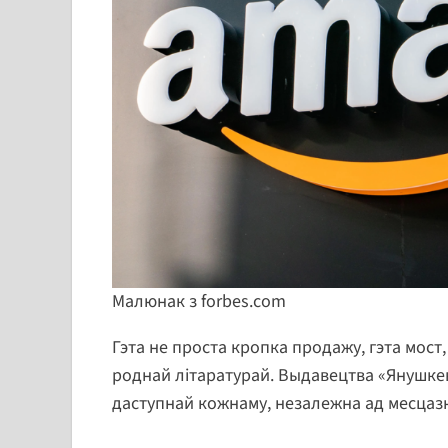
Малюнак з forbes.com
Гэта не проста кропка продажу, гэта мост,
роднай літаратурай. Выдавецтва «Янушкеві
даступнай кожнаму, незалежна ад месцаз