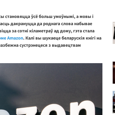
жы становяцца ўсё больш умоўнымі, а мовы і
асць дакрануцца да роднага слова набывае
іцца за сотні кіламетраў ад дому, гэта стала
рме Amazon
. Калі вы шукаеце беларускія кнігі на
пазбежна сустрэнецеся з выдавецтвам