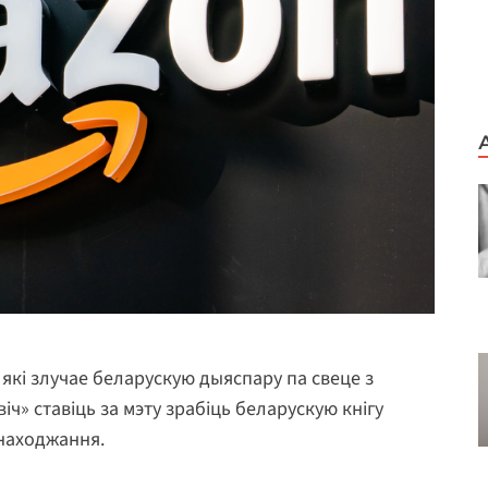
 які злучае беларускую дыяспару па свеце з
ч» ставіць за мэту зрабіць беларускую кнігу
находжання.