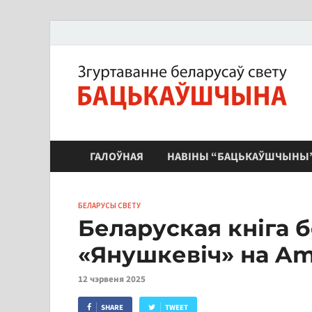
ЗБС "Бацькаўшчына"
ГАЛОЎНАЯ
НАВІНЫ “БАЦЬКАЎШЧЫНЫ
БЕЛАРУСЫ СВЕТУ
Беларуская кніга 
«Янушкевіч» на A
12 чэрвеня 2025
SHARE
TWEET