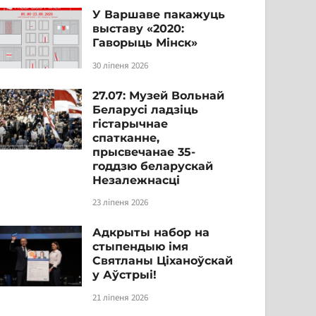
У Варшаве пакажуць
выставу «2020:
Гаворыць Мінск»
30 ліпеня 2026
27.07: Музей Вольнай
Беларусі ладзіць
гістарычнае
спатканне,
прысвечанае 35-
годдзю беларускай
Незалежнасці
23 ліпеня 2026
Адкрыты набор на
стыпендыю імя
Святланы Ціханоўскай
у Аўстрыі!
21 ліпеня 2026