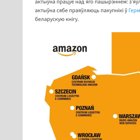
актыўна працуе над яго пашырэннем: з’яў
актыўна сябе праяўляюць пакупнікі ў
Герм
беларускую кнігу.