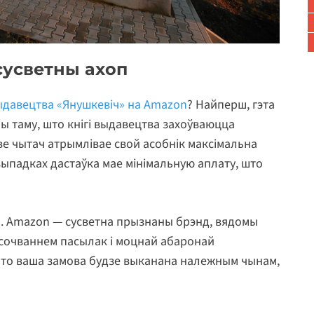
сусветны ахоп
ыдавецтва «Янушкевіч» на Amazon
? Найперш, гэта
чы таму, што кнігі выдавецтва захоўваюцца
е чытач атрымлівае свой асобнік максімальна
 выпадках дастаўка мае мінімальную аплату, што
ь. Amazon — сусветна прызнаны брэнд, вядомы
дсочваннем пасылак і моцнай абаронай
што ваша замова будзе выканана належным чынам,