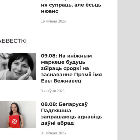
ня супраць, але ёсьць
нюанс
16 ліпеня 2026
АБВЕСТКІ
09.08: На кніжным
маркеце будуць
збіраць сродкі на
заснаванне Прэміі імя
Евы Вежнавец
3 жніўня 2026
08.08: Беларусаў
Падляшша
запрашаюць аднавіць
даўні абрад
31 ліпеня 2026