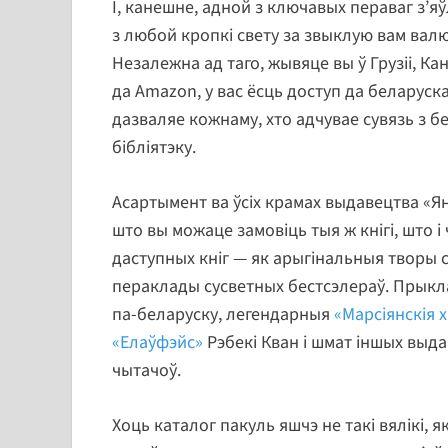
І, канешне, адной з ключавых пераваг з’я
з любой кропкі свету за звыклую вам валю
Незалежна ад таго, жывяце вы ў Грузіі, Ка
да Amazon, у вас ёсць доступ да беларуска
дазваляе кожнаму, хто адчувае сувязь з б
бібліятэку.
Асартымент ва ўсіх крамах выдавецтва «Я
што вы можаце замовіць тыя ж кнігі, што і
даступных кніг — як арыгінальныя творы с
пераклады сусветных бестсэлераў. Прыкл
па-беларуску, легендарныя
«Марсіянскія х
«Елаўфэйс»
Рэбекі Кван і шмат іншых выда
чытачоў.
Хоць каталог пакуль яшчэ не такі вялікі,