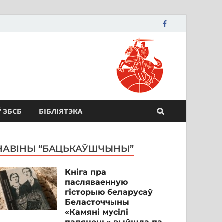
Ў ЗБСБ
БІБЛІЯТЭКА
НАВІНЫ “БАЦЬКАЎШЧЫНЫ”
Кніга пра
пасляваенную
гісторыю беларусаў
Беласточчыны
«Камяні мусілі
паляцець» выйшла па-