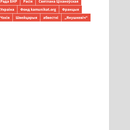
Рада БНР
Расія
Святлана Ціханоўская
Украіна
Фонд kamunikat.org
Францыя
Чэхія
Швейцарыя
абвесткі
„Янушкевіч“