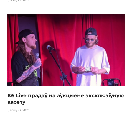
5 жніўня 2026
K6 Live прадаў на аўкцыёне эксклюзіўную
касету
5 жніўня 2026