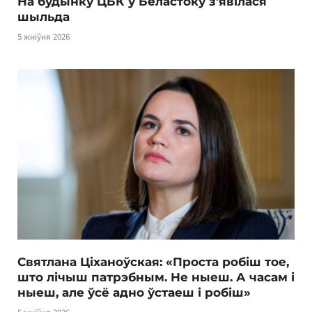
На будынку ЦБК у Беластоку з’явілася
шыльда
5 жніўня 2026
Святлана Ціханоўская: «Проста робіш тое,
што лічыш патрэбным. Не ныеш. А часам і
ныеш, але ўсё адно ўстаеш і робіш»