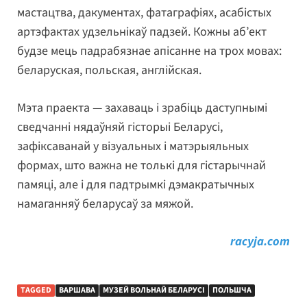
мастацтва, дакументах, фатаграфіях, асабістых
артэфактах удзельнікаў падзей. Кожны аб’ект
будзе мець падрабязнае апісанне на трох мовах:
беларуская, польская, англійская.
Мэта праекта — захаваць і зрабіць даступнымі
сведчанні нядаўняй гісторыі Беларусі,
зафіксаванай у візуальных і матэрыяльных
формах, што важна не толькі для гістарычнай
памяці, але і для падтрымкі дэмакратычных
намаганняў беларусаў за мяжой.
racyja.com
TAGGED
ВАРШАВА
МУЗЕЙ ВОЛЬНАЙ БЕЛАРУСІ
ПОЛЬШЧА