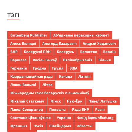
ТЭГІ
Gutenberg Publisher
Аб’яднаны пераходны кабінет
Алесь Бяляцкі
Альгерд Бахарэвіч
Андрэй Хадановіч
БНР
Беларускі ПЭН
Беларусь
Беласток
Берлін
Варшава
Васіль Быкаў
Вялікабрытанія
Вільня
Германія
Гродна
Грузія
ЗША
Каардынацыйная рада
Канада
Латвія
Лявон Вольскі
Літва
Міжнародны саюз беларускіх пісьменнікаў
Мікалай Статкевіч
Мінск
Нью-Ёрк
Павел Латушка
Павел Севярынец
Польшча
Рада БНР
Расія
Святлана Ціханоўская
Украіна
Фонд kamunikat.org
Францыя
Чэхія
Швейцарыя
абвесткі