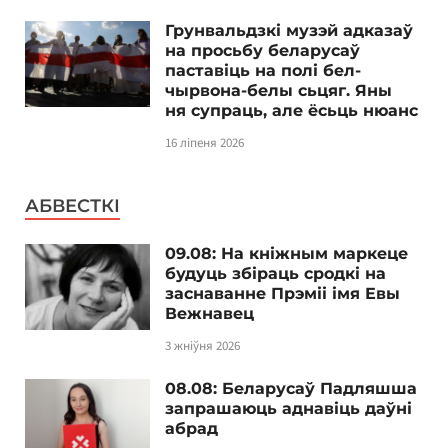
Грунвальдзкі музэй адказаў
на просьбу беларусаў
паставіць на полі бел-
чырвона-белы сьцяг. Яны
ня супраць, але ёсьць нюанс
16 ліпеня 2026
АБВЕСТКІ
09.08: На кніжным маркеце
будуць збіраць сродкі на
заснаванне Прэміі імя Евы
Вежнавец
3 жніўня 2026
08.08: Беларусаў Падляшша
запрашаюць аднавіць даўні
абрад