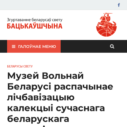
ЗБС "Бацькаўшчына"
ГАЛОЎНАЕ МЕНЮ
БЕЛАРУСЫ СВЕТУ
Музей Вольнай
Беларусі распачынае
лічбавізацыю
калекцыі сучаснага
беларускага