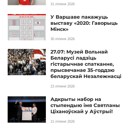
31 ліпеня 2026
У Варшаве пакажуць
выставу «2020: Гаворыць
Мінск»
30 ліпеня 2026
27.07: Музей Вольнай
Беларусі ладзіць
гістарычнае спатканне,
прысвечанае 35-годдзю
беларускай Незалежнасці
23 ліпеня 2026
Адкрыты набор на
стыпендыю імя Святланы
Ціханоўскай у Аўстрыі!
21 ліпеня 2026