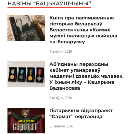
НАВІНЫ “БАЦЬКАЎШЧЫНЫ”
Кніга пра пасляваенную
гісторыю беларусаў
Беласточчыны «Камяні
мусілі паляцець» выйшла
па-беларуску
4 жніўня 2026
Аб’яднаны пераходны
кабінет уганараваў
медалямі дзевяцёх чалавек.
У іхным ліку – Кацярына
Ваданосава
3 жніўня 2026
Гістарычны відэапраект
“Сармат” вяртаецца
31 ліпеня 2026