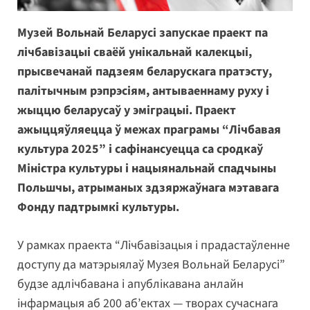
Музей Вольнай Беларусі запускае праект па
лічбавізацыі сваёй унікальнай калекцыі,
прысвечанай падзеям беларускага пратэсту,
палітычным рэпрэсіям, антываеннаму руху і
жыццю беларусаў у эміграцыі. Праект
ажыццяўляецца ў межах праграмы “Лічбавая
культура 2025” і сафінансуецца са сродкаў
Міністра культуры і нацыянальнай спадчыны
Польшчы, атрыманых здзяржаўнага мэтавага
Фонду падтрымкі культуры.
У рамках праекта “Лічбавізацыя і прадастаўленне
доступу да матэрыялаў Музея Вольнай Беларусі”
будзе адлічбавана і апублікавана анлайн
інфармацыя аб 200 аб’ектах — творах сучаснага