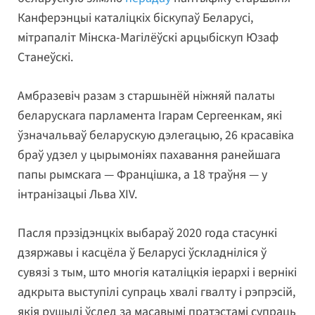
Канферэнцыі каталіцкіх біскупаў Беларусі,
мітрапаліт Мінска-Магілёўскі арцыбіскуп Юзаф
Станеўскі.
Амбразевіч разам з старшынёй ніжняй палаты
беларускага парламента Ігарам Сергеенкам, які
ўзначальваў беларускую дэлегацыю, 26 красавіка
браў удзел у цырымоніях пахавання ранейшага
папы рымскага — Францішка, а 18 траўня — у
інтранізацыі Льва XIV.
Пасля прэзідэнцкіх выбараў 2020 года стасункі
дзяржавы і касцёла ў Беларусі ўскладніліся ў
сувязі з тым, што многія каталіцкія іерархі і вернікі
адкрыта выступілі супраць хвалі гвалту і рэпрэсій,
якія рушылі ўслед за масавымі пратэстамі супраць