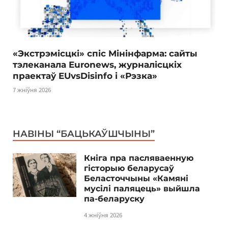
«Экстрэмісцкі» спіс Мінінфарма: сайты
тэлеканала Euronews, журналісцкіх
праектаў EUvsDisinfo і «Рэзка»
7 жніўня 2026
НАВІНЫ “БАЦЬКАЎШЧЫНЫ”
Кніга пра пасляваенную
гісторыю беларусаў
Беласточчыны «Камяні
мусілі паляцець» выйшла
па-беларуску
4 жніўня 2026