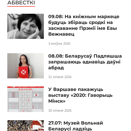
АБВЕСТКІ
09.08: На кніжным маркеце
будуць збіраць сродкі на
заснаванне Прэміі імя Евы
Вежнавец
3 жніўня 2026
08.08: Беларусаў Падляшша
запрашаюць аднавіць даўні
абрад
31 ліпеня 2026
У Варшаве пакажуць
выставу «2020: Гаворыць
Мінск»
30 ліпеня 2026
27.07: Музей Вольнай
Беларусі ладзіць