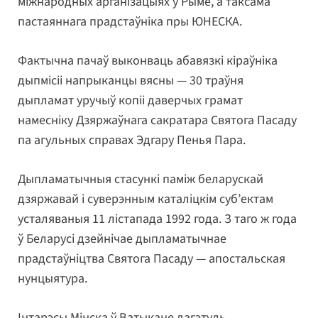
міжнародных арганізацыях у Рыме, а таксама
пастаяннага прадстаўніка пры ЮНЕСКА.
Фактычна пачаў выконваць абавязкі кіраўніка
дыпмісіі напрыканцы вясны — 30 траўня
дыпламат уручыў копіі даверчых грамат
намесніку Дзяржаўнага сакратара Святога Пасаду
па агульных справах Эдгару Пенья Пара.
Дыпламатычныя стасункі паміж беларускай
дзяржавай і суверэнным каталіцкім суб’ектам
усталяваныя 11 лістапада 1992 года. З таго ж года
ў Беларусі дзейнічае дыпламатычнае
прадстаўніцтва Святога Пасаду — апостальская
нунцыятура.
Інтарэсы Мінска ў Ватыкане дагэтуль