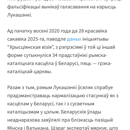
фальсіфікацыі вынікаў галасавання на карысць
Лукашэнкі.
Ад пачатку восені 2020 года да 28 красавіка
сакавіка 2025-га, паводле
даных
ініцыятывы
“Хрысціянская візія”, з рэпрэсіямі ў той ці іншай
форме сутыкнуліся 34 прадстаўнікі рымска-
каталіцкага касцёла ў Беларусі, пяць — грэка-
каталіцкай царквы.
Разам з тым, рэжым Лукашэнкі ўсяляк спрабуе
прадэманстраваць нармалізацыю стасункаў як з
касцёлам у Беларусі, так і з сусветным
каталіцызмам у цэлым. Беларускія ўлады
неаднаразова заяўлялі пра блізкасць пазіцый
Мінска і Ватыкана. Шэраг экспертаў мяркуе, што