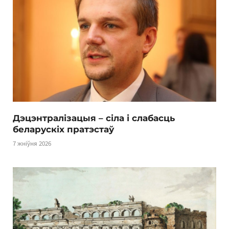
Дэцэнтралізацыя – сіла і слабасць
беларускіх пратэстаў
7 жніўня 2026