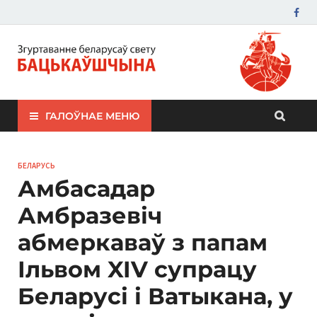
ЗБС "Бацькаўшчына"
ГАЛОЎНАЕ МЕНЮ
БЕЛАРУСЬ
Амбасадар
Амбразевіч
абмеркаваў з папам
Ільвом XIV супрацу
Беларусі і Ватыкана, у