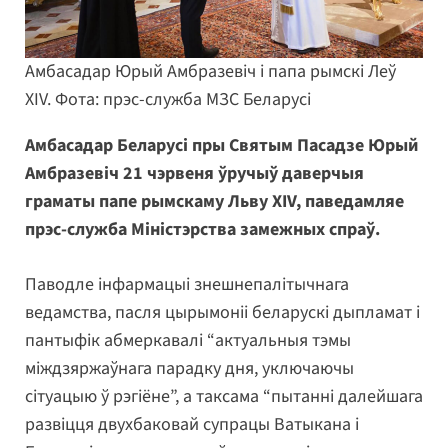
Амбасадар Юрый Амбразевіч і папа рымскі Леў
XIV. Фота: прэс-служба МЗС Беларусі
Амбасадар Беларусі пры Святым Пасадзе Юрый
Амбразевіч 21 чэрвеня ўручыў даверчыя
граматы папе рымскаму Льву XIV, паведамляе
прэс-служба Міністэрства замежных спраў.
Паводле інфармацыі знешнепалітычнага
ведамства, пасля цырымоніі беларускі дыпламат і
пантыфік абмеркавалі “актуальныя тэмы
міждзяржаўнага парадку дня, уключаючы
сітуацыю ў рэгіёне”, а таксама “пытанні далейшага
развіцця двухбаковай супрацы Ватыкана і