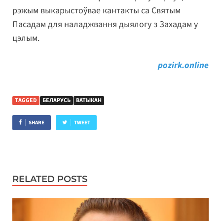
рэжым выкарыстоўвае кантакты са Святым
Пасадам для наладжвання дыялогу з Захадам у
цэлым.
pozirk.online
TAGGED
БЕЛАРУСЬ
ВАТЫКАН
SHARE
TWEET
RELATED POSTS