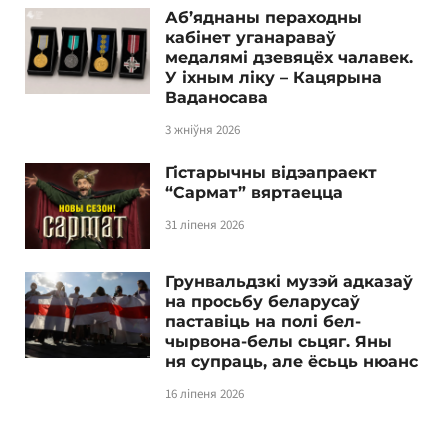
Аб’яднаны пераходны
кабінет уганараваў
медалямі дзевяцёх чалавек.
У іхным ліку – Кацярына
Ваданосава
3 жніўня 2026
Гістарычны відэапраект
“Сармат” вяртаецца
31 ліпеня 2026
Грунвальдзкі музэй адказаў
на просьбу беларусаў
паставіць на полі бел-
чырвона-белы сьцяг. Яны
ня супраць, але ёсьць нюанс
16 ліпеня 2026