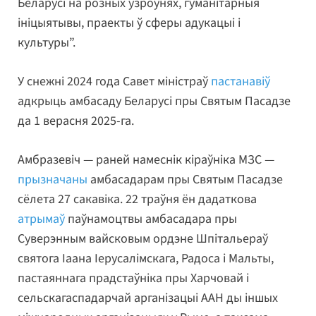
Беларусі на розных узроўнях, гуманітарныя
ініцыятывы, праекты ў сферы адукацыі і
культуры”.
У снежні 2024 года Савет міністраў
пастанавіў
адкрыць амбасаду Беларусі пры Святым Пасадзе
да 1 верасня 2025-га.
Амбразевіч — раней намеснік кіраўніка МЗС —
прызначаны
амбасадарам пры Святым Пасадзе
сёлета 27 сакавіка. 22 траўня ён дадаткова
атрымаў
паўнамоцтвы амбасадара пры
Суверэнным вайсковым ордэне Шпітальераў
святога Іаана Іерусалімскага, Радоса і Мальты,
пастаяннага прадстаўніка пры Харчовай і
сельскагаспадарчай арганізацыі ААН ды іншых