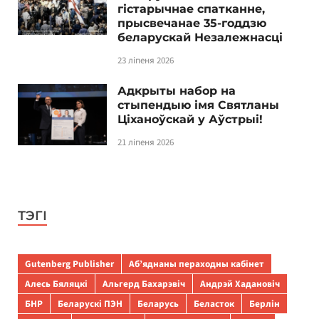
гістарычнае спатканне,
прысвечанае 35-годдзю
беларускай Незалежнасці
23 ліпеня 2026
Адкрыты набор на
стыпендыю імя Святланы
Ціханоўскай у Аўстрыі!
21 ліпеня 2026
ТЭГІ
Gutenberg Publisher
Аб’яднаны пераходны кабінет
Алесь Бяляцкі
Альгерд Бахарэвіч
Андрэй Хадановіч
БНР
Беларускі ПЭН
Беларусь
Беласток
Берлін