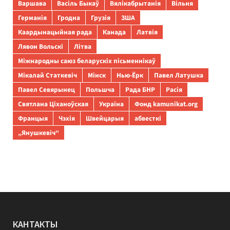
Варшава
Васіль Быкаў
Вялікабрытанія
Вільня
Германія
Гродна
Грузія
ЗША
Каардынацыйная рада
Канада
Латвія
Лявон Вольскі
Літва
Міжнародны саюз беларускіх пісьменнікаў
Мікалай Статкевіч
Мінск
Нью-Ёрк
Павел Латушка
Павел Севярынец
Польшча
Рада БНР
Расія
Святлана Ціханоўская
Украіна
Фонд kamunikat.org
Францыя
Чэхія
Швейцарыя
абвесткі
„Янушкевіч“
КАНТАКТЫ