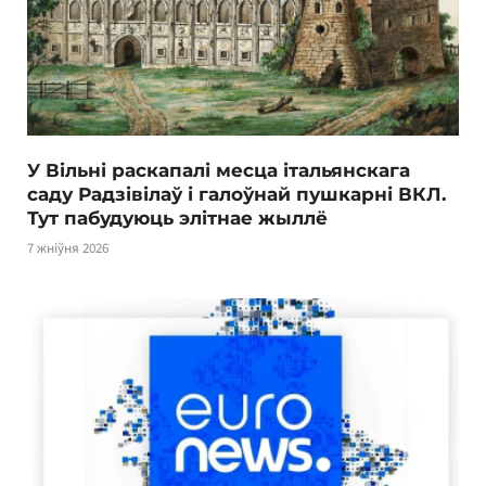
У Вільні раскапалі месца італьянскага
саду Радзівілаў і галоўнай пушкарні ВКЛ.
Тут пабудуюць элітнае жыллё
7 жніўня 2026