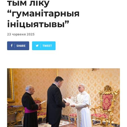
тым ліку
“гуманітарныя
ініцыятывы”
23 чэрвеня 2025
SHARE
TWEET