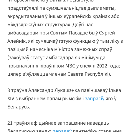
прадстаўлялі па сумяшчальніцтве дыпламаты,
акрэдытаваныя ў іншых еўрапейскіх краінах або
міждзяржаўных структурах. Доўгі час
амбасадарам пры Святым Пасадзе быў Сяргей
Алейнік, які сумяшчаў гэтую функцыю ў тым ліку з
пазіцыяй намесніка міністра замежных спраў
(захоўваў статус амбасадара як мінімум да
прызначэння кіраўніком МЗС у снежні 2022 года;
цяпер з’яўляецца членам Савета Рэспублікі).
8 траўня Аляксандр Лукашэнка павіншаваў Ільва
XIV з выбраннем папам рымскім і
запрасіў
яго ў
Беларусь.
21 траўня афіцыйнае запрашэнне наведаць
беларускую зямлю
перадаў
пантыфіку старшыня