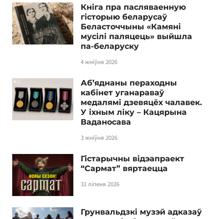
Кніга пра пасляваенную
гісторыю беларусаў
Беласточчыны «Камяні
мусілі паляцець» выйшла
па-беларуску
4 жніўня 2026
Аб’яднаны пераходны
кабінет уганараваў
медалямі дзевяцёх чалавек.
У іхным ліку – Кацярына
Ваданосава
3 жніўня 2026
Гістарычны відэапраект
“Сармат” вяртаецца
31 ліпеня 2026
Грунвальдзкі музэй адказаў