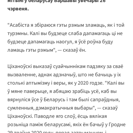
мітынгу беларусаў Варшавы ўвечары 26
чэрвеня.
“Асабіста я збіраюся гэты рэжым зламаць, як і той
турэмны. Калі вы будзеце слаба дапамагаць ці не
будзеце дапамагаць наогул, я ўсё роўна буду
ламаць гэты рэжым“, — сказаў ён.
Ціханоўскі выказаў суайчыннікам падзяку за сваё
вызваленне, аднак адзначыў, што не бачыць у іх
столькі аптымізму і веры, як у 2020 годзе. “Калі вы
ў мяне паверыце, я абяцаю зрабіць усё, каб вы
вярнуліся ўсе ў Беларусь і там былі сапраўдныя,
сумленныя, дэмакратычныя выбары“, — сказаў
Ціханоўскі. Паводле яго слоў, ёсць вялікая
розьніца паміж беларусамі, якіх ён бачыў у Гродне
29 траўня 2020 году, перад затрыманнем, і