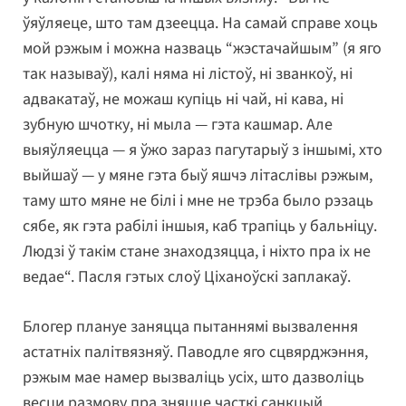
ўяўляеце, што там дзеецца. На самай справе хоць
мой рэжым і можна назваць “жэстачайшым” (я яго
так называў), калі няма ні лістоў, ні званкоў, ні
адвакатаў, не можаш купіць ні чай, ні кава, ні
зубную шчотку, ні мыла — гэта кашмар. Але
выяўляецца — я ўжо зараз пагутарыў з іншымі, хто
выйшаў — у мяне гэта быў яшчэ літаслівы рэжым,
таму што мяне не білі і мне не трэба было рэзаць
сябе, як гэта рабілі іншыя, каб трапіць у бальніцу.
Людзі ў такім стане знаходзяцца, і ніхто пра іх не
ведае“. Пасля гэтых слоў Ціханоўскі заплакаў.
Блогер плануе заняцца пытаннямі вызвалення
астатніх палітвязняў. Паводле яго сцвярджэння,
рэжым мае намер вызваліць усіх, што дазволіць
весци размову пра зняцце часткі санкцый.