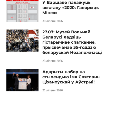
У Варшаве пакажуць
выставу «2020: Гаворыць
Мінск»
30 ліпеня 2026
27.07: Музей Вольнай
Беларусі ладзіць
гістарычнае спатканне,
прысвечанае 35-годдзю
беларускай Незалежнасці
23 ліпеня 2026
Адкрыты набор на
стыпендыю імя Святланы
Ціханоўскай у Аўстрыі!
21 ліпеня 2026