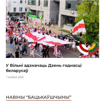
У Вільні адзначаць Дзень годнасці
беларусаў
7 жніўня 2026
НАВІНЫ “БАЦЬКАЎШЧЫНЫ”