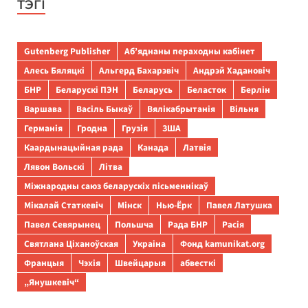
ТЭГІ
Gutenberg Publisher
Аб’яднаны пераходны кабінет
Алесь Бяляцкі
Альгерд Бахарэвіч
Андрэй Хадановіч
БНР
Беларускі ПЭН
Беларусь
Беласток
Берлін
Варшава
Васіль Быкаў
Вялікабрытанія
Вільня
Германія
Гродна
Грузія
ЗША
Каардынацыйная рада
Канада
Латвія
Лявон Вольскі
Літва
Міжнародны саюз беларускіх пісьменнікаў
Мікалай Статкевіч
Мінск
Нью-Ёрк
Павел Латушка
Павел Севярынец
Польшча
Рада БНР
Расія
Святлана Ціханоўская
Украіна
Фонд kamunikat.org
Францыя
Чэхія
Швейцарыя
абвесткі
„Янушкевіч“