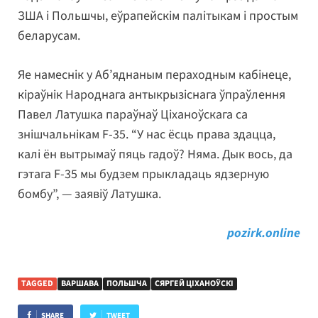
ЗША і Польшчы, еўрапейскім палітыкам і простым
беларусам.
Яе намеснік у Аб’яднаным пераходным кабінеце,
кіраўнік Народнага антыкрызіснага ўпраўлення
Павел Латушка параўнаў Ціханоўскага са
знішчальнікам F-35. “У нас ёсць права здацца,
калі ён вытрымаў пяць гадоў? Няма. Дык вось, да
гэтага F-35 мы будзем прыкладаць ядзерную
бомбу”, — заявіў Латушка.
pozirk.online
TAGGED
ВАРШАВА
ПОЛЬШЧА
СЯРГЕЙ ЦІХАНОЎСКІ
SHARE
TWEET