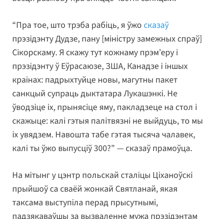
“Пра тое, што трэба рабіць, я ўжо
сказаў
прэзідэнту Дудзе, пану [міністру замежных спраў]
Сікорскаму. Я скажу тут кожнаму прэм’еру і
прэзідэнту ў Еўрасаюзе, ЗША, Канадзе і іншых
краінах: падрыхтуйце новы, магутны пакет
санкцый супраць дыктатара Лукашэнкі. Не
ўводзіце іх, прынясіце яму, пакладзеце на стол і
скажыце: калі гэтыя палітвязні не выйдуць, то мы
іх увядзем. Навошта табе гэтая тысяча чалавек,
калі ты ўжо выпусціў 300?” — сказаў прамоўца.
На мітынг у цэнтр польскай сталіцы Ціханоўскі
прыйшоў са сваёй жонкай Святланай, якая
таксама выступіла перад прысутнымі,
падзякаваўшы за вызваленне мужа прэзідэнтам