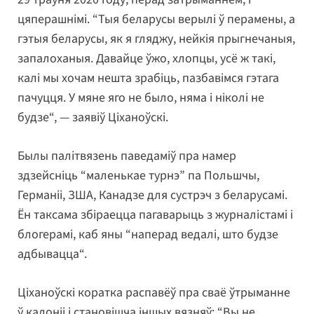
цяперашнімі. “Тыя беларусы верылі ў перамены, а
гэтыя беларусы, як я гляджу, нейкія прыгнечаныя,
запалоханыя. Давайце ўжо, хлопцы, усё ж такі,
калі мы хочам нешта зрабіць, пазбавімся гэтага
пачуцця. У мяне яго не было, няма і ніколі не
будзе“, — заявіў Ціханоўскі.
Былы палітвязень паведаміў пра намер
здзейсніць “маленькае турнэ” па Польшчы,
Германіі, ЗША, Канадзе для сустрэч з беларусамі.
Ён таксама збіраецца пагаварыць з журналістамі і
блогерамі, каб яны “наперад ведалі, што будзе
адбывацца“.
Ціханоўскі коратка распавёў пра сваё ўтрыманне
ў калоніі і становішча іншых вязняў: “Вы не