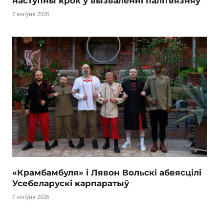
наступны крок у вызваленні палітвязняў”
7 жніўня 2026
«Крамбамбуля» і Лявон Вольскі абвясцілі
Усебеларускі карпаратыў
7 жніўня 2026