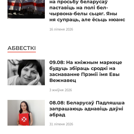
на просьбу беларусаў
паставіць на полі бел-
чырвона-белы сьцяг. Яны
ня супраць, але ёсьць нюанс
16 ліпеня 2026
АБВЕСТКІ
09.08: На кніжным маркеце
будуць збіраць сродкі на
заснаванне Прэміі імя Евы
Вежнавец
3 жніўня 2026
08.08: Беларусаў Падляшша
запрашаюць аднавіць даўні
абрад
31 ліпеня 2026