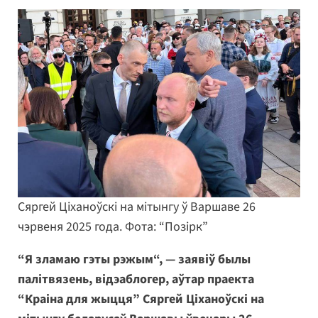
Сяргей Ціханоўскі на мітынгу ў Варшаве 26
чэрвеня 2025 года. Фота: “Позірк”
“Я зламаю гэты рэжым“, — заявіў былы
палітвязень, відэаблогер, аўтар праекта
“Краіна для жыцця” Сяргей Ціханоўскі на