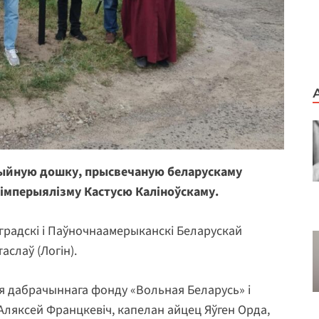
ацыйную дошку, прысвечаную беларускаму
а імперыялізму Кастусю Каліноўскаму.
аградскі і Паўночнаамерыканскі Беларускай
слаў (Логін).
я дабрачыннага фонду «Вольная Беларусь» і
 Аляксей Францкевіч, капелан айцец Яўген Орда,