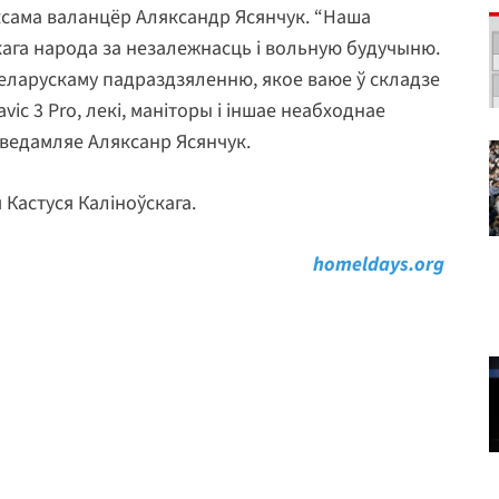
аксама валанцёр Аляксандр Ясянчук. “Наша
ага народа за незалежнасць і вольную будучыню.
еларускаму падраздзяленню, якое ваюе ў складзе
vic 3 Pro, лекі, маніторы і іншае неабходнае
паведамляе Аляксанр Ясянчук.
я Кастуся Каліноўскага.
homeldays.org