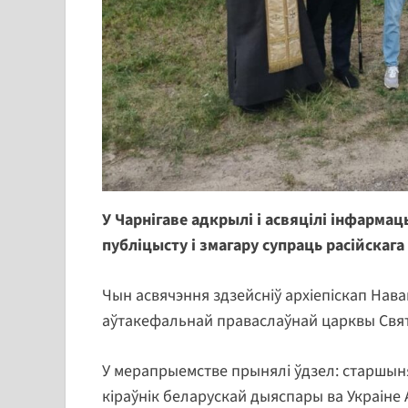
У Чарнігаве адкрылі і асвяцілі інфарм
публіцысту і змагару супраць расійскаг
Чын асвячэння здзейсніў архіепіскап Нав
аўтакефальнай праваслаўнай царквы Свята
У мерапрыемстве прынялі ўдзел: старшын
кіраўнік беларускай дыяспары ва Украіне