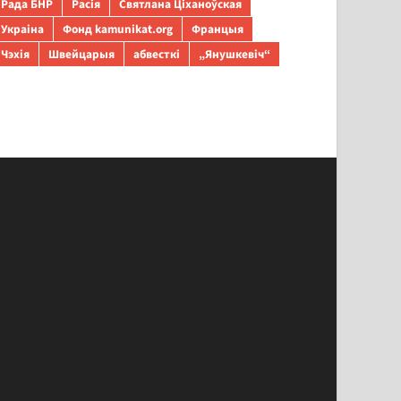
Рада БНР
Расія
Святлана Ціханоўская
Украіна
Фонд kamunikat.org
Францыя
Чэхія
Швейцарыя
абвесткі
„Янушкевіч“