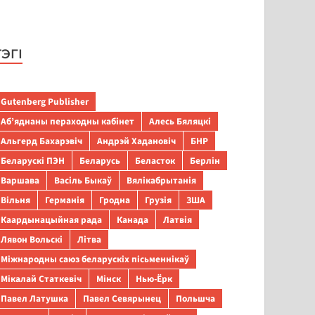
ТЭГІ
Gutenberg Publisher
Аб’яднаны пераходны кабінет
Алесь Бяляцкі
Альгерд Бахарэвіч
Андрэй Хадановіч
БНР
Беларускі ПЭН
Беларусь
Беласток
Берлін
Варшава
Васіль Быкаў
Вялікабрытанія
Вільня
Германія
Гродна
Грузія
ЗША
Каардынацыйная рада
Канада
Латвія
Лявон Вольскі
Літва
Міжнародны саюз беларускіх пісьменнікаў
Мікалай Статкевіч
Мінск
Нью-Ёрк
Павел Латушка
Павел Севярынец
Польшча