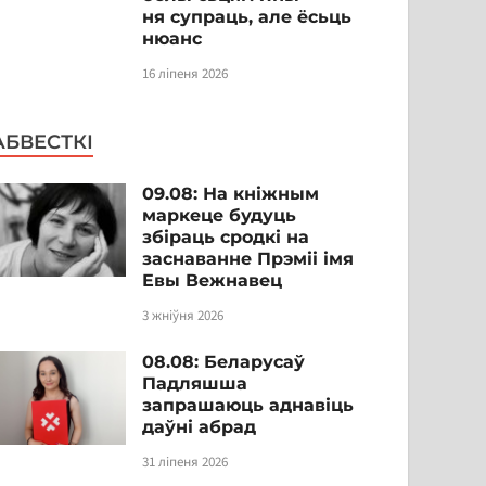
ня супраць, але ёсьць
нюанс
16 ліпеня 2026
АБВЕСТКІ
09.08: На кніжным
маркеце будуць
збіраць сродкі на
заснаванне Прэміі імя
Евы Вежнавец
3 жніўня 2026
08.08: Беларусаў
Падляшша
запрашаюць аднавіць
даўні абрад
31 ліпеня 2026