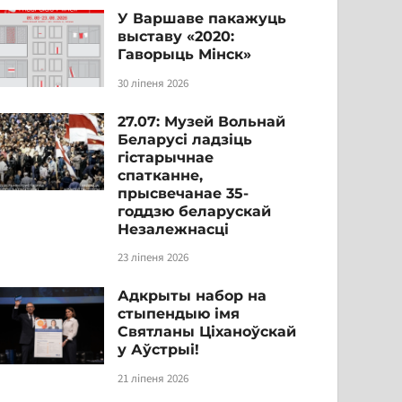
У Варшаве пакажуць
выставу «2020:
Гаворыць Мінск»
30 ліпеня 2026
27.07: Музей Вольнай
Беларусі ладзіць
гістарычнае
спатканне,
прысвечанае 35-
годдзю беларускай
Незалежнасці
23 ліпеня 2026
Адкрыты набор на
стыпендыю імя
Святланы Ціханоўскай
у Аўстрыі!
21 ліпеня 2026