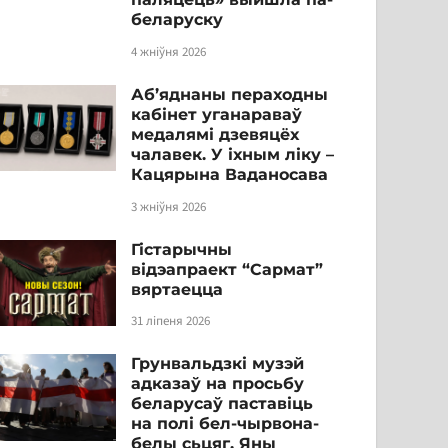
беларуску
4 жніўня 2026
Аб’яднаны пераходны
кабінет уганараваў
медалямі дзевяцёх
чалавек. У іхным ліку –
Кацярына Ваданосава
3 жніўня 2026
Гістарычны
відэапраект “Сармат”
вяртаецца
31 ліпеня 2026
Грунвальдзкі музэй
адказаў на просьбу
беларусаў паставіць
на полі бел-чырвона-
белы сьцяг. Яны