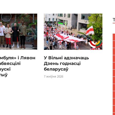
мбуля» і Лявон
У Вільні адзначаць
абвясцілі
Дзень годнасці
ускі
беларусаў
тыў
7 жніўня 2026