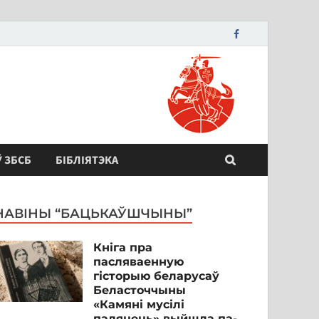
Ў ЗБСБ
БІБЛІЯТЭКА
НАВІНЫ “БАЦЬКАЎШЧЫНЫ”
Кніга пра
пасляваенную
гісторыю беларусаў
Беласточчыны
«Камяні мусілі
паляцець» выйшла па-