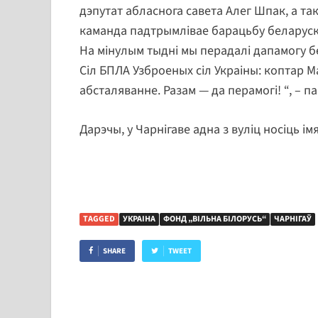
дэпутат абласнога савета Алег Шпак, а т
каманда падтрымлівае барацьбу беларуск
На мінулым тыдні мы перадалі дапамогу б
Сіл БПЛА Узброеных сіл Украіны: коптар Ma
абсталяванне. Разам — да перамогі! “, – 
Дарэчы, у Чарнігаве адна з вуліц носіць ім
TAGGED
УКРАІНА
ФОНД „ВІЛЬНА БІЛОРУСЬ“
ЧАРНІГАЎ
SHARE
TWEET