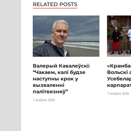
RELATED POSTS
Валерый Кавалеўскі:
«Крамба
“Чакаем, калі будзе
Вольскі 
наступны крок у
Усебелар
вызваленні
карпара
палітвязняў”
7 жніўня 2026
7 жніўня 2026