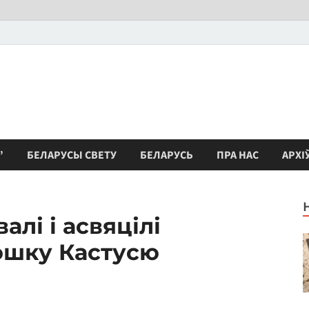
”
БЕЛАРУСЫ СВЕТУ
БЕЛАРУСЬ
ПРА НАС
АРХІ
алі і асвяцілі
шку Кастусю