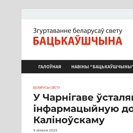
ЗБС "Бацькаўшчына"
ГАЛОЎНАЯ
НАВІНЫ “БАЦЬКАЎШЧЫНЫ
БЕЛАРУСЫ СВЕТУ
У Чарнігаве ўсталяв
інфармацыйную до
Каліноўскаму
9 ліпеня 2025