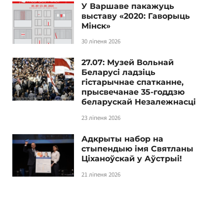
У Варшаве пакажуць
выставу «2020: Гаворыць
Мінск»
30 ліпеня 2026
27.07: Музей Вольнай
Беларусі ладзіць
гістарычнае спатканне,
прысвечанае 35-годдзю
беларускай Незалежнасці
23 ліпеня 2026
Адкрыты набор на
стыпендыю імя Святланы
Ціханоўскай у Аўстрыі!
21 ліпеня 2026