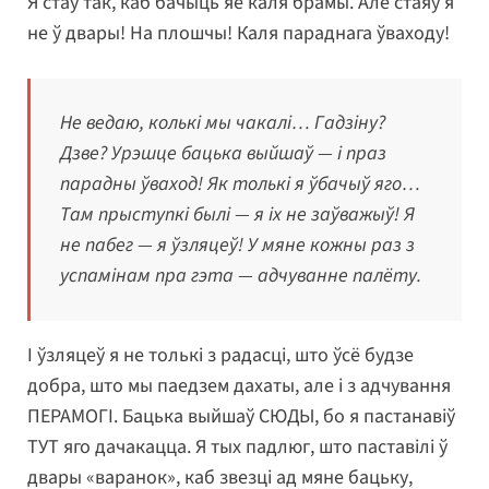
Я стаў так, каб бачыць яе каля брамы. Але стаяў я
не ў двары! На плошчы! Каля параднага ўваходу!
Не ведаю, колькі мы чакалі… Гадзіну?
Дзве? Урэшце бацька выйшаў — і праз
парадны ўваход! Як толькі я ўбачыў яго…
Там прыступкі былі — я іх не заўважыў! Я
не пабег — я ўзляцеў! У мяне кожны раз з
успамінам пра гэта — адчуванне палёту.
І ўзляцеў я не толькі з радасці, што ўсё будзе
добра, што мы паедзем дахаты, але і з адчування
ПЕРАМОГІ. Бацька выйшаў СЮДЫ, бо я пастанавіў
ТУТ яго дачакацца. Я тых падлюг, што паставілі ў
двары «варанок», каб звезці ад мяне бацьку,