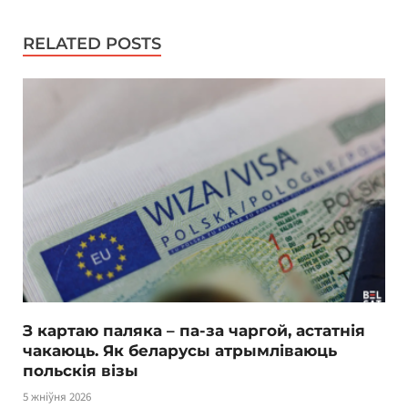
RELATED POSTS
З картаю паляка – па-за чаргой, астатнія
чакаюць. Як беларусы атрымліваюць
польскія візы
5 жніўня 2026