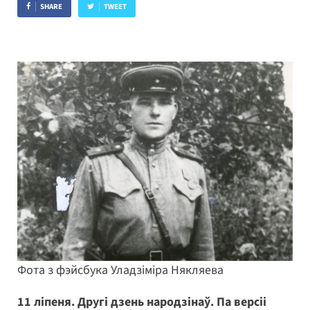
SHARE
TWEET
Фота з фэйсбука Уладзіміра Някляева
11 ліпеня. Другі дзень народзінаў. Па версіі