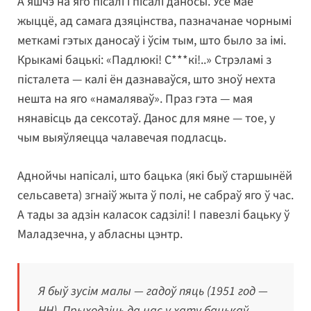
А яшчэ на яго пісалі і пісалі даносы. Усё маё
жыццё, ад самага дзяцінства, пазначанае чорнымі
меткамі гэтых даносаў і ўсім тым, што было за імі.
Крыкамі бацькі: «Падлюкі! С***кі!..» Стрэламі з
пісталета — калі ён дазнаваўся, што зноў нехта
нешта на яго «намаляваў». Праз гэта — мая
нянавісць да сексотаў. Данос для мяне — тое, у
чым выяўляецца чалавечая подласць.
Аднойчы напісалі, што бацька (які быў старшынёй
сельсавета) згнаіў жыта ў полі, не сабраў яго ў час.
А тады за адзін каласок садзілі! І павезлі бацьку ў
Маладзечна, у абласны цэнтр.
Я быў зусім малы — гадоў пяць (1951 год —
НН). Прыходзіць да нас у хату бацькаў