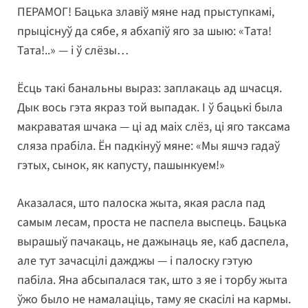
ПЕРАМОГ! Бацька злавіў мяне над прыступкамі,
прыціснуў да сябе, я абхапіў яго за шыю: «Тата!
Тата!..» — і ў слёзы…
Ёсць такі банальны выраз: заплакаць ад шчасця.
Дык вось гэта якраз той выпадак. І ў бацькі была
макраватая шчака — ці ад маіх слёз, ці яго таксама
сляза прабіла. Ён падкінуў мяне: «Мы яшчэ гадаў
гэтых, сынок, як капусту, пашынкуем!»
Аказалася, што палоска жыта, якая расла пад
самым лесам, проста не паспела выспець. Бацька
вырашыў пачакаць, не дажынаць яе, каб даспела,
але тут зачасцілі дажджы — і палоску гэтую
пабіла. Яна абсыпалася так, што з яе і торбу жыта
ўжо было не намалаціць, таму яе скасілі на кармы.