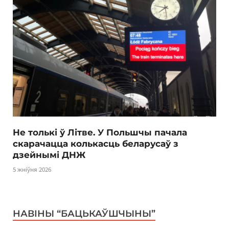
Не толькі ў Літве. У Польшчы пачала
скарачацца колькасць беларусаў з
дзейнымі ДНЖ
5 жніўня 2026
НАВІНЫ “БАЦЬКАЎШЧЫНЫ”