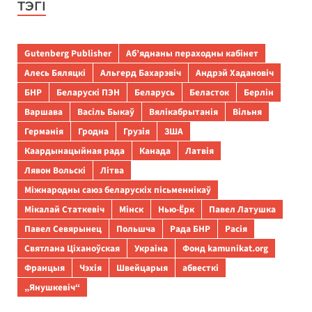
ТЭГІ
Gutenberg Publisher
Аб’яднаны пераходны кабінет
Алесь Бяляцкі
Альгерд Бахарэвіч
Андрэй Хадановіч
БНР
Беларускі ПЭН
Беларусь
Беласток
Берлін
Варшава
Васіль Быкаў
Вялікабрытанія
Вільня
Германія
Гродна
Грузія
ЗША
Каардынацыйная рада
Канада
Латвія
Лявон Вольскі
Літва
Міжнародны саюз беларускіх пісьменнікаў
Мікалай Статкевіч
Мінск
Нью-Ёрк
Павел Латушка
Павел Севярынец
Польшча
Рада БНР
Расія
Святлана Ціханоўская
Украіна
Фонд kamunikat.org
Францыя
Чэхія
Швейцарыя
абвесткі
„Янушкевіч“