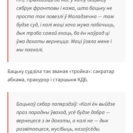
сябрук франтавы і кажа, што бацьку не
проста так павезлі ў Маладзечна — там
будзе суд, і калі маці хоча мужа пабачыць,
дык трэба самой ехаць, бо ён наўрад ці
ўжо дахаты вернецца. Маці ўзяла мяне і
мы паехалі.
Бацьку судзіла так званая «тройка»: сакратар
абкама, пракурор і старшыня КДБ.
Бацькаў сябар папярэдзіў: «Калі ён выйдзе
праз парадны ўваход, усё будзе добра —
вернецеся з ім дахаты, а калі не — дык
развітаецеся, мусібыць, назаўсёды.