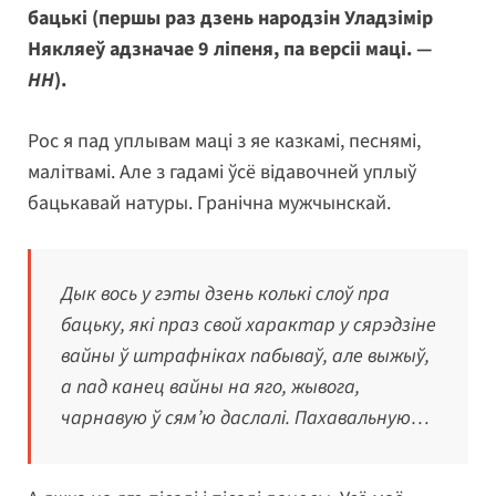
бацькі (першы раз дзень народзін Уладзімір
Някляеў адзначае 9 ліпеня, па версіі маці. —
НН
).
Рос я пад уплывам маці з яе казкамі, песнямі,
малітвамі. Але з гадамі ўсё відавочней уплыў
бацькавай натуры. Гранічна мужчынскай.
Дык вось у гэты дзень колькі слоў пра
бацьку, які праз свой характар у сярэдзіне
вайны ў штрафніках пабываў, але выжыў,
а пад канец вайны на яго, жывога,
чарнавую ў сям’ю даслалі. Пахавальную…