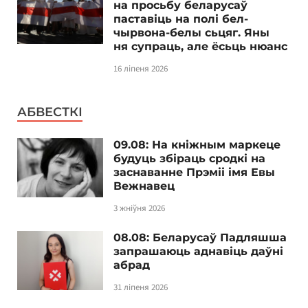
на просьбу беларусаў
паставіць на полі бел-
чырвона-белы сьцяг. Яны
ня супраць, але ёсьць нюанс
16 ліпеня 2026
АБВЕСТКІ
09.08: На кніжным маркеце
будуць збіраць сродкі на
заснаванне Прэміі імя Евы
Вежнавец
3 жніўня 2026
08.08: Беларусаў Падляшша
запрашаюць аднавіць даўні
абрад
31 ліпеня 2026