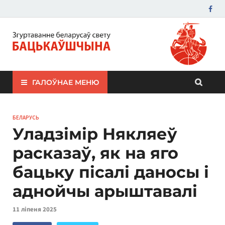
ЗБС "Бацькаўшчына"
ГАЛОЎНАЕ МЕНЮ
БЕЛАРУСЬ
Уладзімір Някляеў
расказаў, як на яго
бацьку пісалі даносы і
аднойчы арыштавалі
11 ліпеня 2025