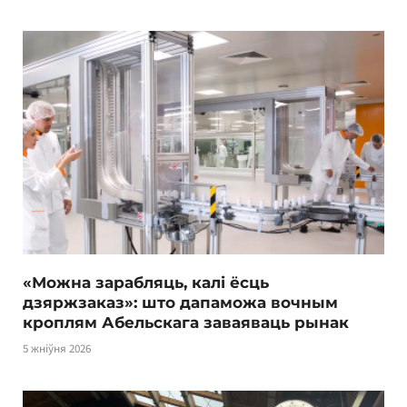
«Можна зарабляць, калі ёсць
дзяржзаказ»: што дапаможа вочным
кроплям Абельскага заваяваць рынак
5 жніўня 2026