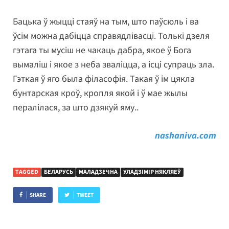
Бацька ў жыцці стаяў на тым, што паўсюль і ва
ўсім можна дабіцца справядлівасці. Толькі дзеля
гэтага ты мусіш не чакаць дабра, якое ў Бога
вымаліш і якое з неба зваліцца, а ісці супраць зла.
Гэткая ў яго была філасофія. Такая ў ім цякла
бунтарская кроў, кропля якой і ў мае жылы
пералілася, за што дзякуй яму..
nashaniva.com
TAGGED
БЕЛАРУСЬ
МАЛАДЗЕЧНА
УЛАДЗІМІР НЯКЛЯЕЎ
SHARE
TWEET