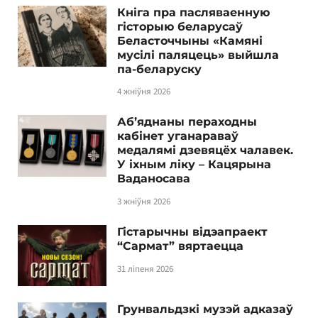
Кніга пра пасляваенную
гісторыю беларусаў
Беласточчыны «Камяні
мусілі паляцець» выйшла
па-беларуску
4 жніўня 2026
Аб’яднаны пераходны
кабінет уганараваў
медалямі дзевяцёх чалавек.
У іхным ліку – Кацярына
Ваданосава
3 жніўня 2026
Гістарычны відэапраект
“Сармат” вяртаецца
31 ліпеня 2026
Грунвальдзкі музэй адказаў