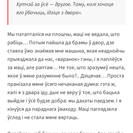
Хутчэй за ўсё — другое. Таму, калі хочаце
яго ўбачыць, ідзіце з двара».
Мы патапталіся на плошчы, маці не ведала, што
рабіць… Потым пайшла да брамы ў двор, дзе
стаяла ўжо знаёмая мне машына, якая неаднойчы
прыязджала да нас, «варанок» гэны, і я паплёўся
за маці, але раптам… Не тое, што зразумеў нешта,
якое ў мяне разуменне было?.. Дзіцячае… Проста
пранізала мяне ўсяго нечаканая думка: гэта ж,
калі я з двара іду, дык не веру ў тое, што бацька
выйдзе і ўсё будзе добра: мы дахаты паедзем. І я
кінуўся да параднага ўваходу. Маці паглядзела
ўслед і не стала мяне вяртаць.