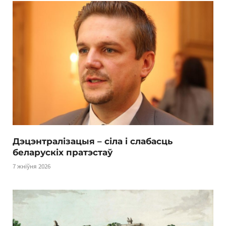
Дэцэнтралізацыя – сіла і слабасць
беларускіх пратэстаў
7 жніўня 2026