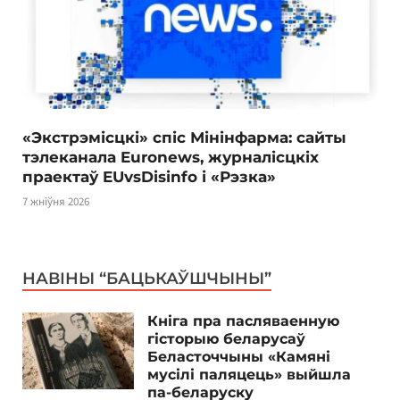
«Экстрэмісцкі» спіс Мінінфарма: сайты
тэлеканала Euronews, журналісцкіх
праектаў EUvsDisinfo і «Рэзка»
7 жніўня 2026
НАВІНЫ “БАЦЬКАЎШЧЫНЫ”
Кніга пра пасляваенную
гісторыю беларусаў
Беласточчыны «Камяні
мусілі паляцець» выйшла
па-беларуску