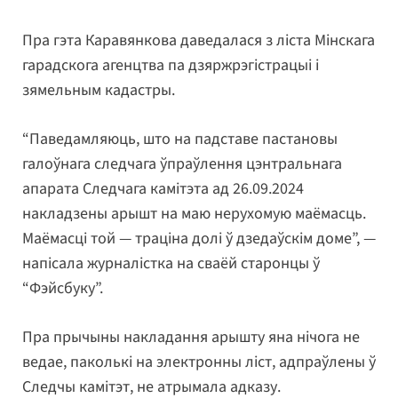
Пра гэта Каравянкова даведалася з ліста Мінскага
гарадскога агенцтва па дзяржрэгістрацыі і
зямельным кадастры.
“Паведамляюць, што на падставе пастановы
галоўнага следчага ўпраўлення цэнтральнага
апарата Следчага камітэта ад 26.09.2024
накладзены арышт на маю нерухомую маёмасць.
Маёмасці той — траціна долі ў дзедаўскім доме”, —
напісала журналістка на сваёй старонцы ў
“Фэйсбуку”.
Пра прычыны накладання арышту яна нічога не
ведае, паколькі на электронны ліст, адпраўлены ў
Следчы камітэт, не атрымала адказу.