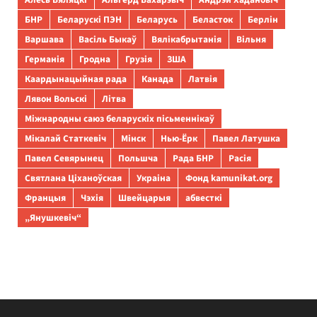
БНР
Беларускі ПЭН
Беларусь
Беласток
Берлін
Варшава
Васіль Быкаў
Вялікабрытанія
Вільня
Германія
Гродна
Грузія
ЗША
Каардынацыйная рада
Канада
Латвія
Лявон Вольскі
Літва
Міжнародны саюз беларускіх пісьменнікаў
Мікалай Статкевіч
Мінск
Нью-Ёрк
Павел Латушка
Павел Севярынец
Польшча
Рада БНР
Расія
Святлана Ціханоўская
Украіна
Фонд kamunikat.org
Францыя
Чэхія
Швейцарыя
абвесткі
„Янушкевіч“