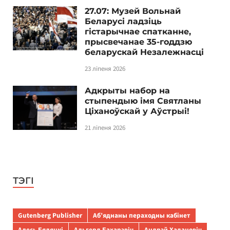
27.07: Музей Вольнай
Беларусі ладзіць
гістарычнае спатканне,
прысвечанае 35-годдзю
беларускай Незалежнасці
23 ліпеня 2026
Адкрыты набор на
стыпендыю імя Святланы
Ціханоўскай у Аўстрыі!
21 ліпеня 2026
ТЭГІ
Gutenberg Publisher
Аб’яднаны пераходны кабінет
Алесь Бяляцкі
Альгерд Бахарэвіч
Андрэй Хадановіч