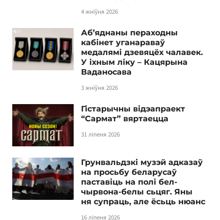
4 жніўня 2026
Аб’яднаны пераходны
кабінет уганараваў
медалямі дзевяцёх чалавек.
У іхным ліку – Кацярына
Ваданосава
3 жніўня 2026
Гістарычны відэапраект
“Сармат” вяртаецца
31 ліпеня 2026
Грунвальдзкі музэй адказаў
на просьбу беларусаў
паставіць на полі бел-
чырвона-белы сьцяг. Яны
ня супраць, але ёсьць нюанс
16 ліпеня 2026