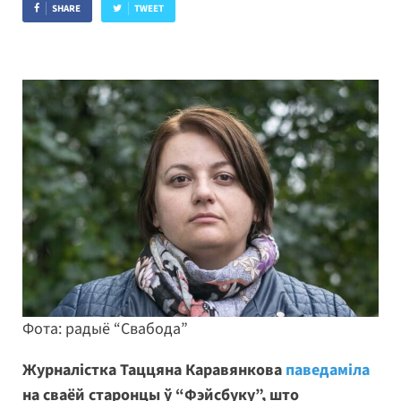
SHARE
TWEET
Фота: радыё “Свабода”
Журналістка Таццяна Каравянкова
паведаміла
на сваёй старонцы ў “Фэйсбуку”, што