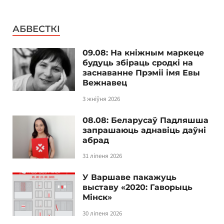
АБВЕСТКІ
09.08: На кніжным маркеце
будуць збіраць сродкі на
заснаванне Прэміі імя Евы
Вежнавец
3 жніўня 2026
08.08: Беларусаў Падляшша
запрашаюць аднавіць даўні
абрад
31 ліпеня 2026
У Варшаве пакажуць
выставу «2020: Гаворыць
Мінск»
30 ліпеня 2026