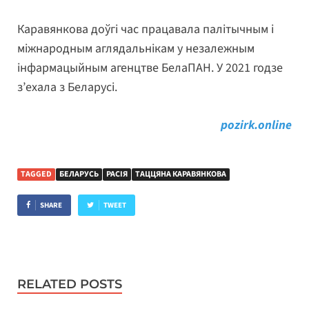
Каравянкова доўгі час працавала палітычным і
міжнародным аглядальнікам у незалежным
інфармацыйным агенцтве БелаПАН. У 2021 годзе
з’ехала з Беларусі.
pozirk.online
TAGGED
БЕЛАРУСЬ
РАСІЯ
ТАЦЦЯНА КАРАВЯНКОВА
SHARE
TWEET
RELATED POSTS