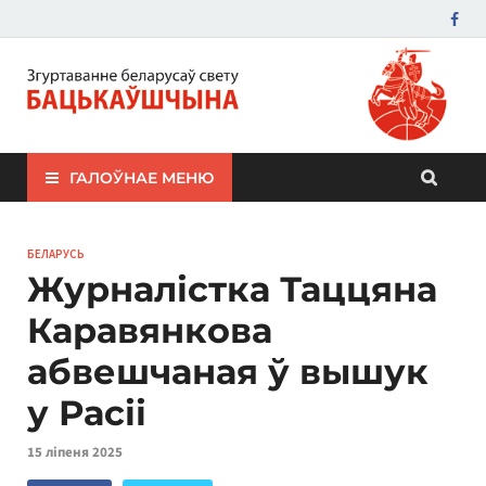
ЗБС "Бацькаўшчына"
ГАЛОЎНАЕ МЕНЮ
БЕЛАРУСЬ
Журналістка Таццяна
Каравянкова
абвешчаная ў вышук
у Расіі
15 ліпеня 2025