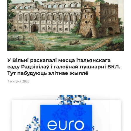
У Вільні раскапалі месца італьянскага
саду Радзівілаў і галоўнай пушкарні ВКЛ.
Тут пабудуюць элітнае жыллё
7 жніўня 2026