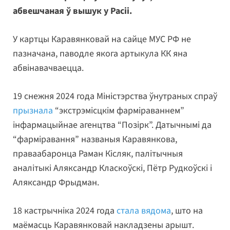
абвешчаная ў вышук у Расіі.
У картцы Каравянковай на сайце МУС РФ не
пазначана, паводле якога артыкула КК яна
абвінавачваецца.
19 снежня 2024 года Міністэрства ўнутраных спраў
прызнала
“экстрэмісцкім фарміраваннем”
інфармацыйнае агенцтва “Позірк”. Датычнымі да
“фарміравання” названыя Каравянкова,
праваабаронца Раман Кісляк, палітычныя
аналітыкі Аляксандр Класкоўскі, Пётр Рудкоўскі і
Аляксандр Фрыдман.
18 кастрычніка 2024 года
стала вядома
, што на
маёмасць Каравянковай накладзены арышт.