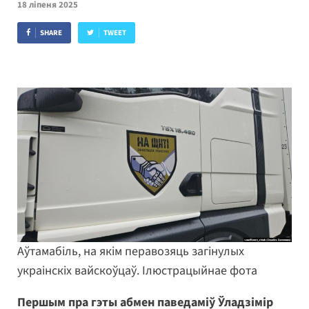
18 ліпеня 2025
SHARE
TWEET
Аўтамабіль, на якім перавозяць загінулых
украінскіх вайскоўцаў. Ілюстрацыйнае фота
Першым пра гэты абмен паведаміў Ўладзімір