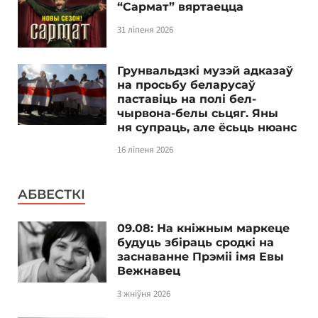
“Сармат” вяртаецца
31 ліпеня 2026
Грунвальдзкі музэй адказаў
на просьбу беларусаў
паставіць на полі бел-
чырвона-белы сьцяг. Яны
ня супраць, але ёсьць нюанс
16 ліпеня 2026
АБВЕСТКІ
09.08: На кніжным маркеце
будуць збіраць сродкі на
заснаванне Прэміі імя Евы
Вежнавец
3 жніўня 2026