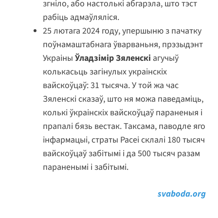
згніло, або настолькі абгарэла, што тэст
рабіць адмаўляліся.
25 лютага 2024 году, упершыню з пачатку
поўнамаштабнага ўварваньня, прэзыдэнт
Украіны
Ўладзімір Зяленскі
агучыў
колькасьць загінулых украінскіх
вайскоўцаў: 31 тысяча. У той жа час
Зяленскі сказаў, што ня можа паведаміць,
колькі ўкраінскіх вайскоўцаў параненыя і
прапалі бязь вестак. Таксама, паводле яго
інфармацыі, страты Расеі склалі 180 тысяч
вайскоўцаў забітымі і да 500 тысяч разам
параненымі і забітымі.
svaboda.org