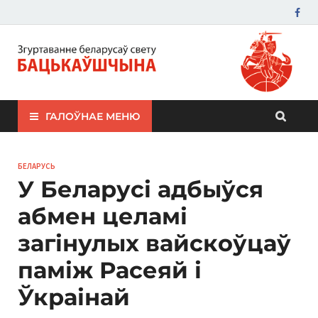
ЗБС "Бацькаўшчына"
ГАЛОЎНАЕ МЕНЮ
БЕЛАРУСЬ
У Беларусі адбыўся
абмен целамі
загінулых вайскоўцаў
паміж Расеяй і
Ўкраінай