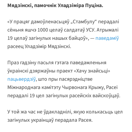
Мядзінскі, памочнік Уладзіміра Пуціна.
«У працяг дамоўленасьцяў „Стамбулу“ перадалі
сёньня яшчэ 1000 целаў салдатаў УСУ. Атрымалі
19 целаў загінулых нашых байцоў», —
паведаміў
расеец Уладзімір Мядзінскі.
Праз гадзіну пасьля гэтага паведамленьня
ўкраінскі дзяржаўны праект «Хачу знайсьці»
пацьвердзіў
, што пры пасярэдніцтве
Міжнароднага камітэту Чырвонага Крыжу, Расеі
перадалі 19 цел загінулых расейскіх вайскоўцаў.
У той жа час не ўдакладнілі, якую колькасьць цел
загінулых украінцаў перадала Расея.