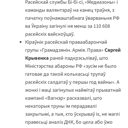
Расейскай службы Бі-бі-сі, «Медиазоны» і
каманды валянтэраў на канец траўня, з
пачатку поўнамаштабнага ўварваньня РФ
ва Ўкраіну загінулі ня менш за 110 608
расейскіх вайскоўцаў.
Кіраўнік расейскай праваабарончай
групы «Грамадзянін. Армія. Права»
Сяргей
Крывенка
раней падкрэсьліваў, што
Міністэрства абароны РФ «зусім не было
гатовае да такой колькасьці трупаў
расейскіх салдатаў у першы год вайны». А
жонкі і маці загінулых наймітаў прыватнай
кампаніі «Вагнэр» расказвалі, што
некаторыя труны ім перадавалі
закрытымі, а тыя, хто ўскрываў іх, не маглі
правесьці аналіз ДНК, бо цела або ўжо