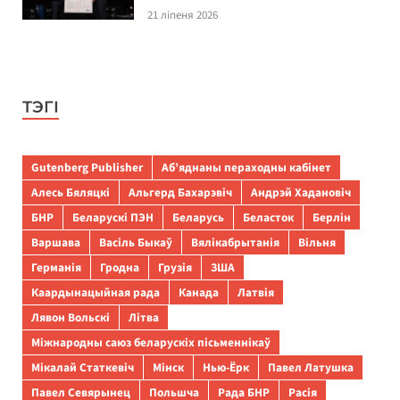
21 ліпеня 2026
ТЭГІ
Gutenberg Publisher
Аб’яднаны пераходны кабінет
Алесь Бяляцкі
Альгерд Бахарэвіч
Андрэй Хадановіч
БНР
Беларускі ПЭН
Беларусь
Беласток
Берлін
Варшава
Васіль Быкаў
Вялікабрытанія
Вільня
Германія
Гродна
Грузія
ЗША
Каардынацыйная рада
Канада
Латвія
Лявон Вольскі
Літва
Міжнародны саюз беларускіх пісьменнікаў
Мікалай Статкевіч
Мінск
Нью-Ёрк
Павел Латушка
Павел Севярынец
Польшча
Рада БНР
Расія