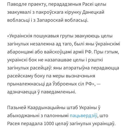
Паводле праекту, перададзеныя Расеі целы
эвакуявалі з пакроўскага кірунку Данецкай
вобласьці і з Запароскай вобласьці.
«Украінскія пошукавыя групы эвакуююць целы
загінулых незалежна ад таго, былі яны ўкраінскімі
абаронцамі або вайскоўцамі арміі РФ. Пры гэтым,
украінскі бок не назапашвае целы і рэшткі
загінулых расейцаў: яны апэратыўна перадаюцца
расейскаму боку па меры вызначэньня
прыналежнасьці да Ўзброеных сіл РФ», —
адзначаецца ў паведамленьні.
Пазьней Каардынацыйны штаб Украіны ў
абыходжаньні з палоннымі
пацьвердзіў
, што
Расея перадала 1000 целаў загінулых украінцаў.