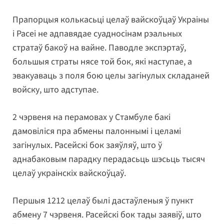
Прапорцыя колькасьці целаў вайскоўцаў Украіны
і Расеі не адпавядае суадносінам рэальных
стратаў бакоў на вайне. Паводле экспэртаў,
большыя страты нясе той бок, які наступае, а
эвакуаваць з поля бою целы загінулых складаней
войску, што адступае.
2 чэрвеня на перамовах у Стамбуле бакі
дамовіліся пра абмены палоннымі і целамі
загінулых. Расейскі бок заяўляў, што ў
аднабаковым парадку перадасьць шэсьць тысяч
целаў украінскіх вайскоўцаў.
Першыя 1212 целаў былі дастаўленыя ў пункт
абмену 7 чэрвеня. Расейскі бок тады заявіў, што