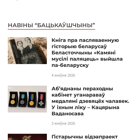
НАВІНЫ “БАЦЬКАЎШЧЫНЫ”
Кніга пра пасляваенную
гісторыю беларусаў
Беласточчыны «Камяні
мусілі паляцець» выйшла
па-беларуску
4 жніўня 2026
Аб’яднаны пераходны
кабінет уганараваў
медалямі дзевяцёх чалавек.
У іхным ліку – Кацярына
Ваданосава
3 жніўня 2026
Гістарычны відэапраект