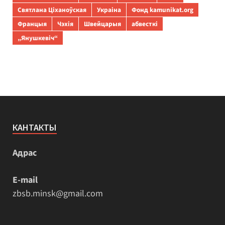
Святлана Ціханоўская
Украіна
Фонд kamunikat.org
Францыя
Чэхія
Швейцарыя
абвесткі
„Янушкевіч“
КАНТАКТЫ
Адрас
E-mail
zbsb.minsk@gmail.com