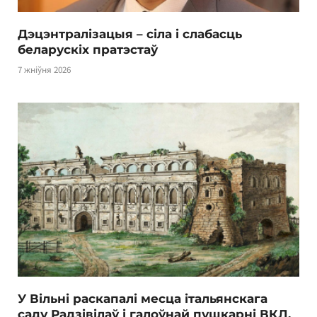
Дэцэнтралізацыя – сіла і слабасць
беларускіх пратэстаў
7 жніўня 2026
У Вільні раскапалі месца італьянскага
саду Радзівілаў і галоўнай пушкарні ВКЛ.