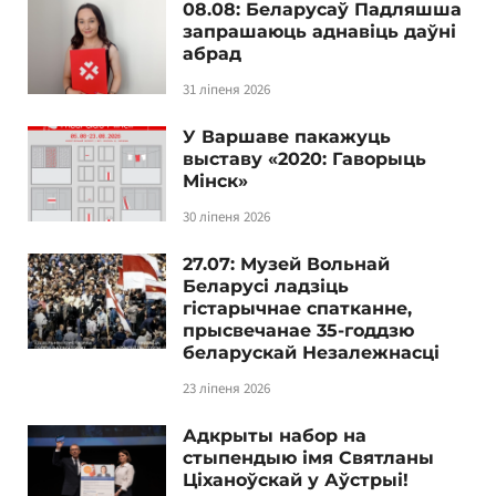
08.08: Беларусаў Падляшша
запрашаюць аднавіць даўні
абрад
31 ліпеня 2026
У Варшаве пакажуць
выставу «2020: Гаворыць
Мінск»
30 ліпеня 2026
27.07: Музей Вольнай
Беларусі ладзіць
гістарычнае спатканне,
прысвечанае 35-годдзю
беларускай Незалежнасці
23 ліпеня 2026
Адкрыты набор на
стыпендыю імя Святланы
Ціханоўскай у Аўстрыі!