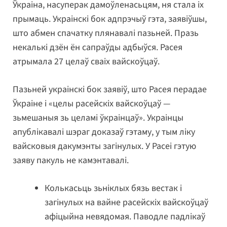
Ўкраіна, насуперак дамоўленасьцям, ня стала іх
прымаць. Украінскі бок адпрэчыў гэта, заявіўшы,
што абмен спачатку плянавалі пазьней. Празь
некалькі дзён ён сапраўды адбыўся. Расея
атрымала 27 целаў сваіх вайскоўцаў.
Пазьней украінскі бок заявіў, што Расея перадае
Ўкраіне і «целы расейскіх вайскоўцаў —
зьмешаныя зь целамі ўкраінцаў». Украінцы
апублікавалі шэраг доказаў гэтаму, у тым ліку
вайсковыя дакумэнты загінулых. У Расеі гэтую
заяву пакуль не камэнтавалі.
Колькасьць зьніклых бязь вестак і
загінулых на вайне расейскіх вайскоўцаў
афіцыйна невядомая. Паводле падлікаў