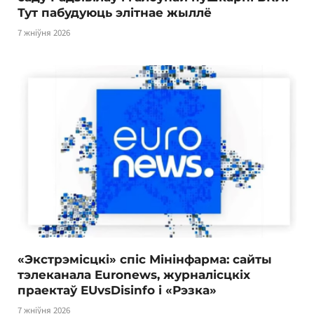
Тут пабудуюць элітнае жыллё
7 жніўня 2026
«Экстрэмісцкі» спіс Мінінфарма: сайты
тэлеканала Euronews, журналісцкіх
праектаў EUvsDisinfo і «Рэзка»
7 жніўня 2026