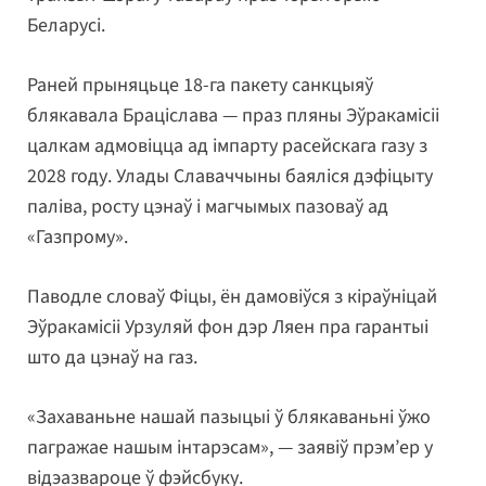
Беларусі.
Раней прыняцьце 18-га пакету санкцыяў
блякавала Браціслава — праз пляны Эўракамісіі
цалкам адмовіцца ад імпарту расейскага газу з
2028 году. Улады Славаччыны баяліся дэфіцыту
паліва, росту цэнаў і магчымых пазоваў ад
«Газпрому».
Паводле словаў Фіцы, ён дамовіўся з кіраўніцай
Эўракамісіі Урзуляй фон дэр Ляен пра гарантыі
што да цэнаў на газ.
«Захаваньне нашай пазыцыі ў блякаваньні ўжо
пагражае нашым інтарэсам», — заявіў прэм’ер у
відэазвароце ў фэйсбуку.