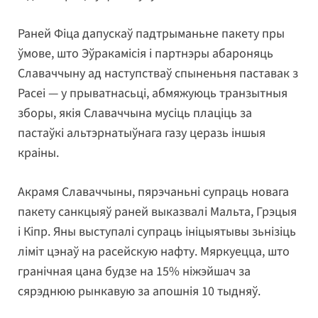
Раней Фіца дапускаў падтрыманьне пакету пры
ўмове, што Эўракамісія і партнэры абароняць
Славаччыну ад наступстваў спыненьня паставак з
Расеі — у прыватнасьці, абмяжуюць транзытныя
зборы, якія Славаччына мусіць плаціць за
пастаўкі альтэрнатыўнага газу церазь іншыя
краіны.
Акрамя Славаччыны, пярэчаньні супраць новага
пакету санкцыяў раней выказвалі Мальта, Грэцыя
і Кіпр. Яны выступалі супраць ініцыятывы зьнізіць
ліміт цэнаў на расейскую нафту. Мяркуецца, што
гранічная цана будзе на 15% ніжэйшач за
сярэднюю рынкавую за апошнія 10 тыдняў.