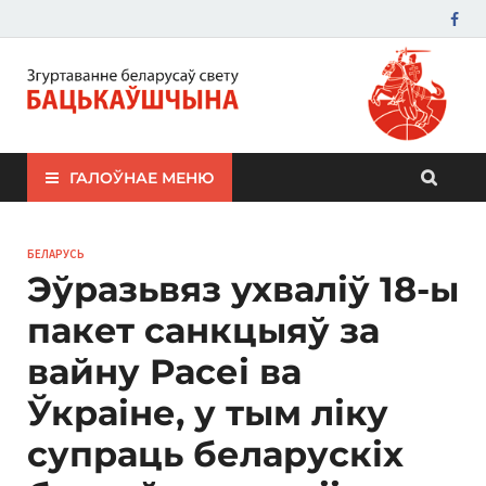
ЗБС "Бацькаўшчына"
ГАЛОЎНАЕ МЕНЮ
БЕЛАРУСЬ
Эўразьвяз ухваліў 18-ы
пакет санкцыяў за
вайну Расеі ва
Ўкраіне, у тым ліку
супраць беларускіх