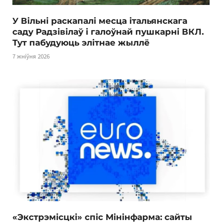
У Вільні раскапалі месца італьянскага
саду Радзівілаў і галоўнай пушкарні ВКЛ.
Тут пабудуюць элітнае жыллё
7 жніўня 2026
«Экстрэмісцкі» спіс Мінінфарма: сайты