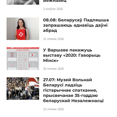
Вежнавец
3 жніўня 2026
08.08: Беларусаў Падляшша
запрашаюць аднавіць даўні
абрад
31 ліпеня 2026
У Варшаве пакажуць
выставу «2020: Гаворыць
Мінск»
30 ліпеня 2026
27.07: Музей Вольнай
Беларусі ладзіць
гістарычнае спатканне,
прысвечанае 35-годдзю
беларускай Незалежнасці
23 ліпеня 2026