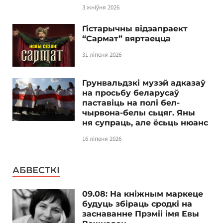
3 жніўня 2026
Гістарычны відэапраект
“Сармат” вяртаецца
31 ліпеня 2026
Грунвальдзкі музэй адказаў
на просьбу беларусаў
паставіць на полі бел-
чырвона-белы сьцяг. Яны
ня супраць, але ёсьць нюанс
16 ліпеня 2026
АБВЕСТКІ
09.08: На кніжным маркеце
будуць збіраць сродкі на
заснаванне Прэміі імя Евы