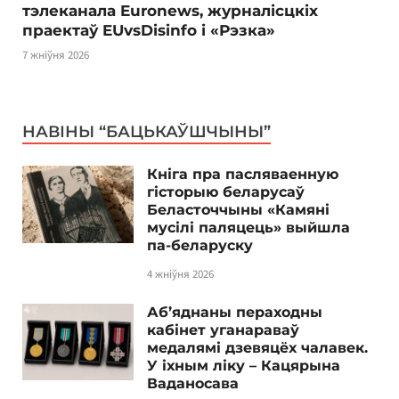
тэлеканала Euronews, журналісцкіх
праектаў EUvsDisinfo і «Рэзка»
7 жніўня 2026
НАВІНЫ “БАЦЬКАЎШЧЫНЫ”
Кніга пра пасляваенную
гісторыю беларусаў
Беласточчыны «Камяні
мусілі паляцець» выйшла
па-беларуску
4 жніўня 2026
Аб’яднаны пераходны
кабінет уганараваў
медалямі дзевяцёх чалавек.
У іхным ліку – Кацярына
Ваданосава