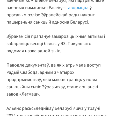
ваенным комплексе Беларусі, які падтрымлівае
ваенныя намаганьні Расеі»,—
гаворыцца
ў
прэсавым рэлізе Эўрапейскай рады наконт
пашырэньня санкцый адносна Беларусі.
Эўракамісія прапануе замарозіць іхныя актывы і
забараніць весьці бізнэс у ЭЗ. Пакуль што
вядомая назва адной зь іх.
Паводле дакумэнтаў, да якіх атрымала доступ
Радыё Свабода, адным з чатырох
прадпрыемстваў, якія маюць трапіць у новы
санкцыйны сьпіс Эўразьвязу, стане аршанскі
завод «Легмаш».
Альянс расьсьледнікаў Беларусі яшчэ ў траўні
2024 году заявіў, што гэты завод можа працаваць