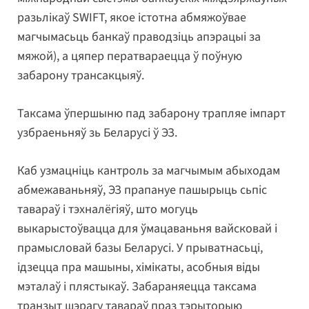
разьлікаў SWIFT, якое істотна абмяжоўвае
магчымасьць банкаў праводзіць апэрацыі за
мяжой), а цяпер ператвараецца ў поўную
забарону трансакцыяў.
Таксама ўпершыню пад забарону трапляе імпарт
узбраеньняў зь Беларусі ў ЭЗ.
Каб узмацніць кантроль за магчымым абыходам
абмежаваньняў, ЭЗ прапануе пашырыць сьпіс
тавараў і тэхналёгіяў, што могуць
выкарыстоўвацца для ўмацаваньня вайсковай і
прамысловай базы Беларусі. У прыватнасьці,
ідзецца пра машыны, хімікаты, асобныя віды
мэталаў і плястыкаў. Забараняецца таксама
транзыт шэрагу тавараў праз тэрыторыю