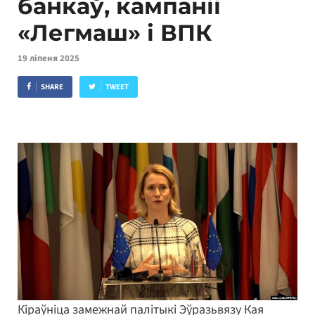
банкаў, кампаніі
«Легмаш» і ВПК
19 ліпеня 2025
SHARE
TWEET
Кіраўніца замежнай палітыкі Эўразьвязу Кая