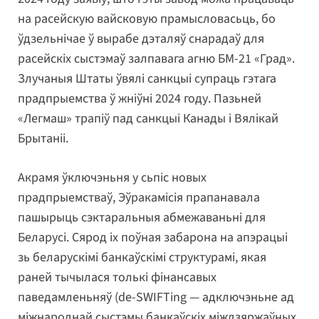
на расейскую вайсковую прамысловасьць, бо
ўдзельнічае ў вырабе дэталяў снарадаў для
расейскіх сыстэмаў залпавага агню БМ-21 «Град».
Злучаныя Штаты ўвялі санкцыі супраць гэтага
прадпрыемства ў жніўні 2024 году. Пазьней
«Легмаш» трапіў пад санкцыі Канады і Вялікай
Брытаніі.
Акрамя ўключэньня у сьпіс новых
прадпрыемстваў, Эўракамісія прапанавала
пашырыць сэктаральныя абмежаваньні для
Беларусі. Сярод іх поўная забарона на апэрацыі
зь беларускімі банкаўскімі структурамі, якая
раней тычылася толькі фінансавых
паведамленьняў (de-SWIFTing — адключэньне ад
міжнароднай сыстэмы банкаўскіх міждзяржаўных