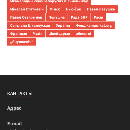
Міжнародны саюз беларускіх пісьменнікаў
Мікалай Статкевіч
Мінск
Нью-Ёрк
Павел Латушка
Павел Севярынец
Польшча
Рада БНР
Расія
Святлана Ціханоўская
Украіна
Фонд kamunikat.org
Францыя
Чэхія
Швейцарыя
абвесткі
„Янушкевіч“
КАНТАКТЫ
Адрас
E-mail