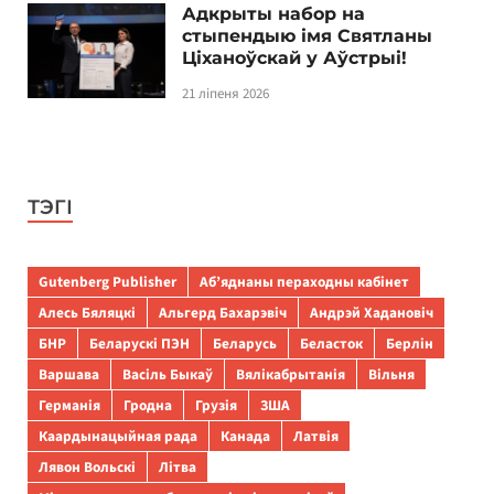
Адкрыты набор на
стыпендыю імя Святланы
Ціханоўскай у Аўстрыі!
21 ліпеня 2026
ТЭГІ
Gutenberg Publisher
Аб’яднаны пераходны кабінет
Алесь Бяляцкі
Альгерд Бахарэвіч
Андрэй Хадановіч
БНР
Беларускі ПЭН
Беларусь
Беласток
Берлін
Варшава
Васіль Быкаў
Вялікабрытанія
Вільня
Германія
Гродна
Грузія
ЗША
Каардынацыйная рада
Канада
Латвія
Лявон Вольскі
Літва