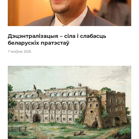
Дэцэнтралізацыя – сіла і слабасць
беларускіх пратэстаў
7 жніўня 2026