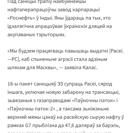
Пад санкцыі трапіў найбуйнейшы
нафтаперапрацоўчы завод карпарацыі
«Роснефть» ў Індыі. Яны ўдараць па тых, хто
ідэалягічна апрацоўвае ўкраінскіх дзяцей на
акупаваных тэрыторыях.
«Мы будзем працягваць павышаць выдаткі [Расеі.
—РС], каб спыненьне агрэсіі стала адзіным
шляхам для Масквы», — заявіла Калас.
18-ы пакет санкцыяў ЭЗ супраць Расеі, сярод
іншага, уключае новую забарону на трансакцыі,
зьвязаныя з газаправодамі «Паўночны паток» і
«Паўночны паток-2» , а таксама зьніжэньне
верхняй мяжы цэнаў на расейскую сырую нафту ў
рамках G7 прыблізна да 47,6 даляраў за барэль,