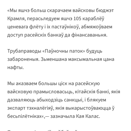
«Мы яшчэ больш скарачаем вайсковы бюджэт
Крамля, перасьледуем яшчэ 105 караблёў
ценевага флёту і іх пастаўнікоў, абмяжоўваем
доступ расейскіх банкаў да фінансаваньня.
Трубаправоды «Паўночны паток» будуць
забароненыя. Зьменшана максымальная цана
нафты.
Мы аказваем большы ціск на расейскую
вайсковую прамысловасьць, кітайскія банкі, якія
дазваляюць абыходзіць санкцыі, і блякуем
экспарт тэхналёгіяў, якія выкарыстоўваюцца ў
бесьпілётніках«,— зазначыла Кая Калас.