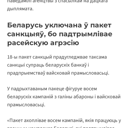
паведамілі агенцтвы з спасылкай на дацкага
дыплямата.
Беларусь уключана ў пакет
санкцыяў, бо падтрымлівае
расейскую агрэсію
18-ы пакет санкцый прадугледжвае таксама
санкцыі супраць беларускіх банкаў і
прадпрыемстваў вайсковай прамысловасьці.
У падрыхтаваным пакеце фігуруе восем
беларускіх кампаній з галіны абароны і вайсковай
прамысловасьці.
«Пакет ахоплівае восем кампаній, якія працуюць у