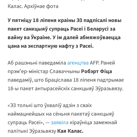
Калас. Архіўнае фота
У пятніцу 18 ліпеня краіны ЭЗ падпісалі новы
пакет санкцыяў супраць Расеі і Беларусі за
вайну ва Ўкраіне. У ім далей абмяжоўваецца
цана на экспартную нафту з Расеі.
Аб рашэньні паведаміла
агенцтва
AFP. Раней
прэмʼер-міністар Славаччыны
Робэрт Фіца
паведаміў, што Браціслава 18 ліпеня падтрымае
18-ы пакет антырасейскіх санкцыяў Эўразьвязу.
«ЭЗ толькі што ўхваліў адзін з сваіх
наймацнейшых на сёньня пакетаў санкцыяў
супраць Расеі», —
заявіла
кіраўніца замежнай
палітыкі Эўразьвязу
Кая Калас.