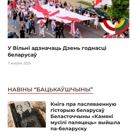
У Вільні адзначаць Дзень годнасці
беларусаў
7 жніўня 2026
НАВІНЫ “БАЦЬКАЎШЧЫНЫ”
Кніга пра пасляваенную
гісторыю беларусаў
Беласточчыны «Камяні
мусілі паляцець» выйшла
па-беларуску