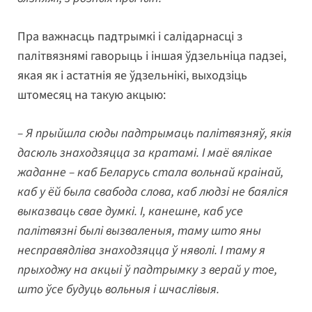
Пра важнасць падтрымкі і салідарнасці з
палітвязнямі гаворыць і іншая ўдзельніца падзеі,
якая як і астатнія яе ўдзельнікі, выходзіць
штомесяц на такую акцыю:
– Я прыйшла сюды падтрымаць палітвязняў, якія
дасюль знаходзяцца за кратамі. І маё вялікае
жаданне – каб Беларусь стала вольнай краінай,
каб у ёй была свабода слова, каб людзі не баяліся
выказваць свае думкі. І, канешне, каб усе
палітвязні былі вызваленыя, таму што яны
несправядліва знаходзяцца ў няволі. І таму я
прыходжу на акцыі ў падтрымку з верай у тое,
што ўсе будуць вольныя і шчаслівыя.