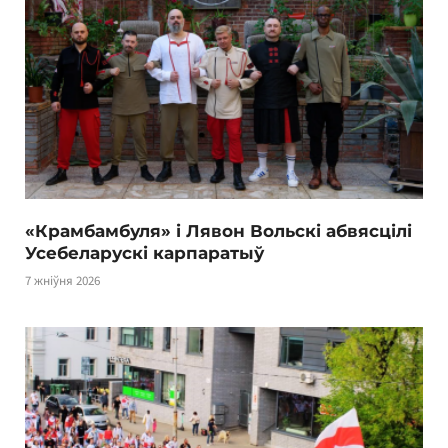
«Крамбамбуля» і Лявон Вольскі абвясцілі
Усебеларускі карпаратыў
7 жніўня 2026