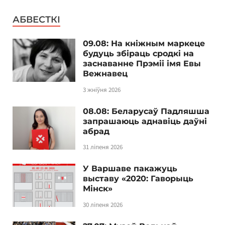
АБВЕСТКІ
09.08: На кніжным маркеце
будуць збіраць сродкі на
заснаванне Прэміі імя Евы
Вежнавец
3 жніўня 2026
08.08: Беларусаў Падляшша
запрашаюць аднавіць даўні
абрад
31 ліпеня 2026
У Варшаве пакажуць
выставу «2020: Гаворыць
Мінск»
30 ліпеня 2026