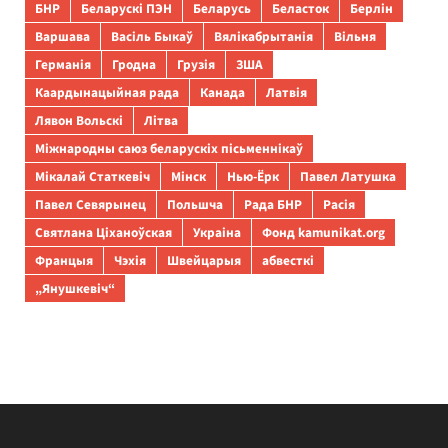
БНР
Беларускі ПЭН
Беларусь
Беласток
Берлін
Варшава
Васіль Быкаў
Вялікабрытанія
Вільня
Германія
Гродна
Грузія
ЗША
Каардынацыйная рада
Канада
Латвія
Лявон Вольскі
Літва
Міжнародны саюз беларускіх пісьменнікаў
Мікалай Статкевіч
Мінск
Нью-Ёрк
Павел Латушка
Павел Севярынец
Польшча
Рада БНР
Расія
Святлана Ціханоўская
Украіна
Фонд kamunikat.org
Францыя
Чэхія
Швейцарыя
абвесткі
„Янушкевіч“