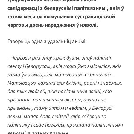
салідарнасці з беларускімі палітвязнямі, якія ў
гэтым месяцы вымушаныя сустракаць свой
чарговы дзень нараджэння ў няволі.
Гаворыць адна з удзельніц акцыі:
– Чарговы раз зноў крык душы, зноў напамін
свету і беларусам, якія можа ўжо змірыліся, якія
можа ўжо выгаралі, матывацыя скончылася.
Матывацыя важная для блізкіх, радні і знаёмых,
для тых людзей, якія палітычныя вязні, хто
прызнаны палітычным вязнем, а хто і не
прызнаны, таму што мы ведаем, у Беларусі
вельмі малая доля людзей, якія сядзяць за
палітыку і свае погляды, прызнана палітычнымі
вязнямі, з розных прычын.