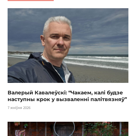
Валерый Кавалеўскі: “Чакаем, калі будзе
наступны крок у вызваленні палітвязняў”
7 жніўня 2026