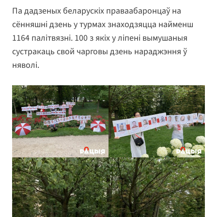
Па дадзеных беларускіх праваабаронцаў на
сённяшні дзень у турмах знаходзяцца найменш
1164 палітвязні. 100 з якіх у ліпені вымушаныя
сустракаць свой чарговы дзень нараджэння ў
няволі.