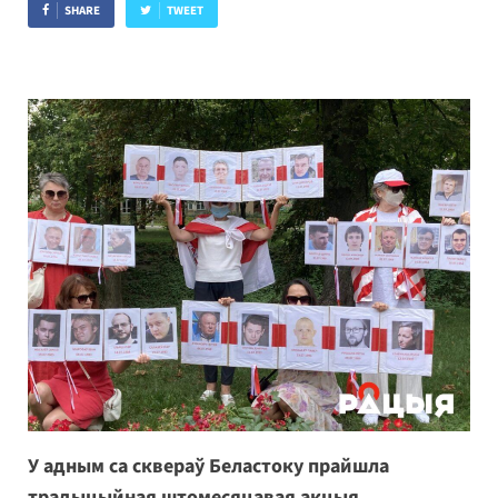
SHARE
TWEET
У адным са сквераў Беластоку прайшла
традыцыйная штомесяцавая акцыя