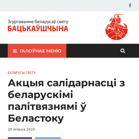
ЗБС "Бацькаўшчына"
ГАЛОЎНАЕ МЕНЮ
БЕЛАРУСЫ СВЕТУ
Акцыя салідарнасці з
беларускімі
палітвязнямі ў
Беластоку
28 ліпеня 2025