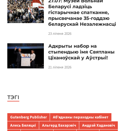
27.07: Музей Вольнай
Беларусі ладзіць
гістарычнае спатканне,
прысвечанае 35-годдзю
беларускай Незалежнасці
23 ліпеня 2026
Адкрыты набор на
стыпендыю імя Святланы
Ціханоўскай у Аўстрыі!
21 ліпеня 2026
ТЭГІ
Gutenberg Publisher
Аб’яднаны пераходны кабінет
Алесь Бяляцкі
Альгерд Бахарэвіч
Андрэй Хадановіч