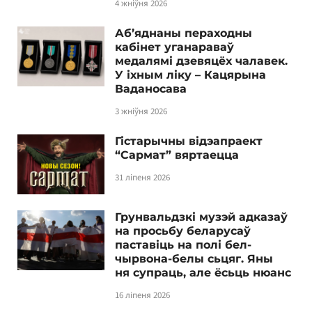
4 жніўня 2026
Аб’яднаны пераходны
кабінет уганараваў
медалямі дзевяцёх чалавек.
У іхным ліку – Кацярына
Ваданосава
3 жніўня 2026
Гістарычны відэапраект
“Сармат” вяртаецца
31 ліпеня 2026
Грунвальдзкі музэй адказаў
на просьбу беларусаў
паставіць на полі бел-
чырвона-белы сьцяг. Яны
ня супраць, але ёсьць нюанс
16 ліпеня 2026