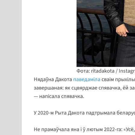
Фота: ritadakota / Instag
Нядаўна Дакота
паведаміла
сваім прыхільн
завершаная: як сцвярджае спявачка, ёй за
— напісала спявачка.
У 2020-м Рыта Дакота падтрымала беларус
Не прамаўчала яна і ў лютым 2022-га: «Ус