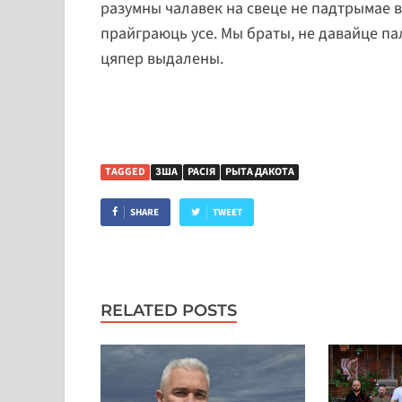
разумны чалавек на свеце не падтрымае в
прайграюць усе. Мы браты, не давайце пал
цяпер выдалены.
TAGGED
ЗША
РАСІЯ
РЫТА ДАКОТА
SHARE
TWEET
RELATED POSTS