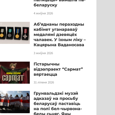
беларуску
4 жніўня 2026
Аб’яднаны пераходны
кабінет уганараваў
медалямі дзевяцёх
чалавек. У іхным ліку –
Кацярына Ваданосава
3 жніўня 2026
Гістарычны
відэапраект “Сармат”
вяртаецца
31 ліпеня 2026
Грунвальдзкі музэй
адказаў на просьбу
беларусаў паставіць
на полі бел-чырвона-
белы сьцяг. Яны