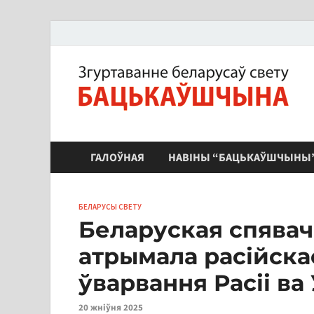
ЗБС "Бацькаўшчына"
ГАЛОЎНАЯ
НАВІНЫ “БАЦЬКАЎШЧЫНЫ
БЕЛАРУСЫ СВЕТУ
Беларуская спявач
атрымала расійска
ўварвання Расіі ва
20 жніўня 2025