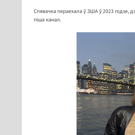
Спявачка пераехала ў ЗША ў 2023 годзе, д
піша канал.