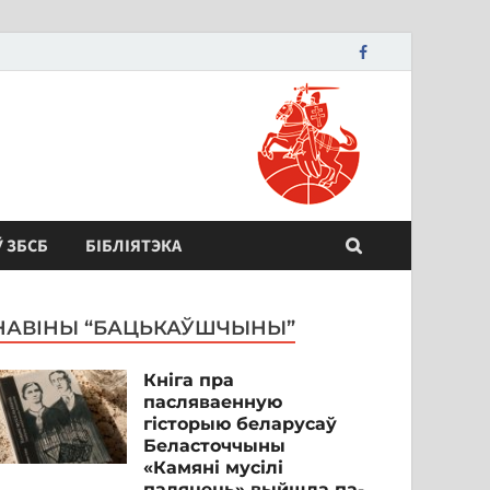
Ў ЗБСБ
БІБЛІЯТЭКА
НАВІНЫ “БАЦЬКАЎШЧЫНЫ”
Кніга пра
пасляваенную
гісторыю беларусаў
Беласточчыны
«Камяні мусілі
паляцець» выйшла па-