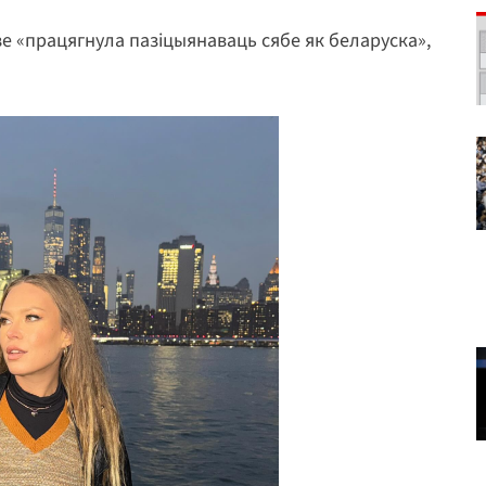
зе «працягнула пазіцыянаваць сябе як беларуска»,