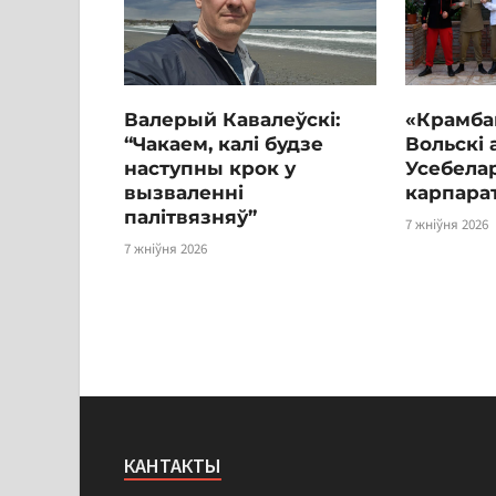
Валерый Кавалеўскі:
«Крамба
“Чакаем, калі будзе
Вольскі 
наступны крок у
Усебелар
вызваленні
карпара
палітвязняў”
7 жніўня 2026
7 жніўня 2026
КАНТАКТЫ