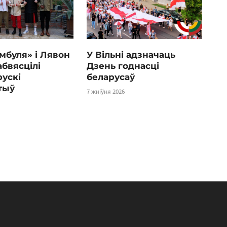
мбуля» і Лявон
У Вільні адзначаць
абвясцілі
Дзень годнасці
ускі
беларусаў
тыў
7 жніўня 2026