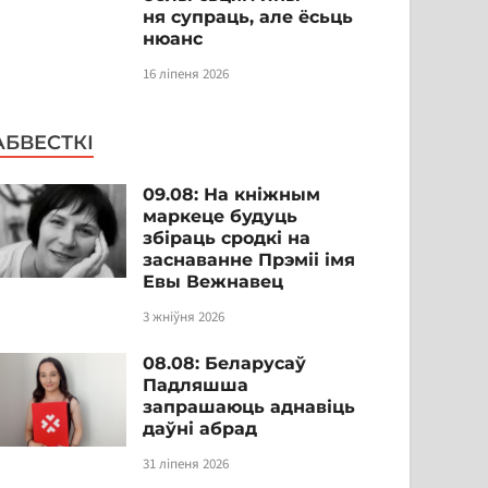
ня супраць, але ёсьць
нюанс
16 ліпеня 2026
АБВЕСТКІ
09.08: На кніжным
маркеце будуць
збіраць сродкі на
заснаванне Прэміі імя
Евы Вежнавец
3 жніўня 2026
08.08: Беларусаў
Падляшша
запрашаюць аднавіць
даўні абрад
31 ліпеня 2026