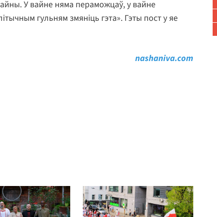
айны. У вайне няма пераможцаў, у вайне
ітычным гульням змяніць гэта». Гэты пост у яе
nashaniva.com