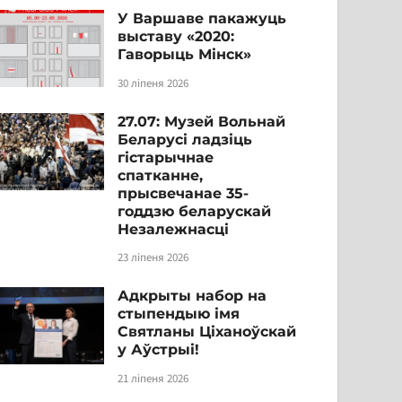
У Варшаве пакажуць
выставу «2020:
Гаворыць Мінск»
30 ліпеня 2026
27.07: Музей Вольнай
Беларусі ладзіць
гістарычнае
спатканне,
прысвечанае 35-
годдзю беларускай
Незалежнасці
23 ліпеня 2026
Адкрыты набор на
стыпендыю імя
Святланы Ціханоўскай
у Аўстрыі!
21 ліпеня 2026