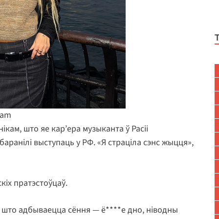
ram
ікам, што яе кар’ера музыканта ў Расіі
баранілі выступаць у РФ. «Я страціла сэнс жыцця»,
кіх пратэстоўцаў.
ё, што адбываецца сёння — ё****е дно, ніводны