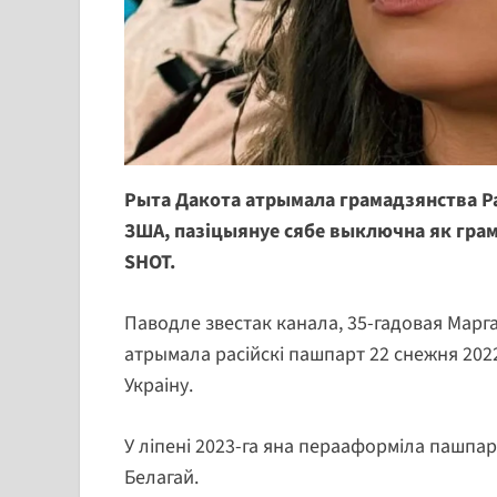
Рыта Дакота атрымала грамадзянства Расі
ЗША, пазіцыянуе сябе выключна як грама
SHOT.
Паводле звестак канала, 35-гадовая Марга
атрымала расійскі пашпарт 22 снежня 2022
Украіну.
У ліпені 2023-га яна перааформіла пашпа
Белагай.