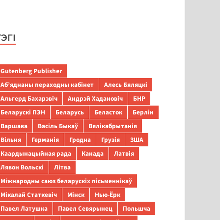
ТЭГІ
Gutenberg Publisher
Аб’яднаны пераходны кабінет
Алесь Бяляцкі
Альгерд Бахарэвіч
Андрэй Хадановіч
БНР
Беларускі ПЭН
Беларусь
Беласток
Берлін
Варшава
Васіль Быкаў
Вялікабрытанія
Вільня
Германія
Гродна
Грузія
ЗША
Каардынацыйная рада
Канада
Латвія
Лявон Вольскі
Літва
Міжнародны саюз беларускіх пісьменнікаў
Мікалай Статкевіч
Мінск
Нью-Ёрк
Павел Латушка
Павел Севярынец
Польшча