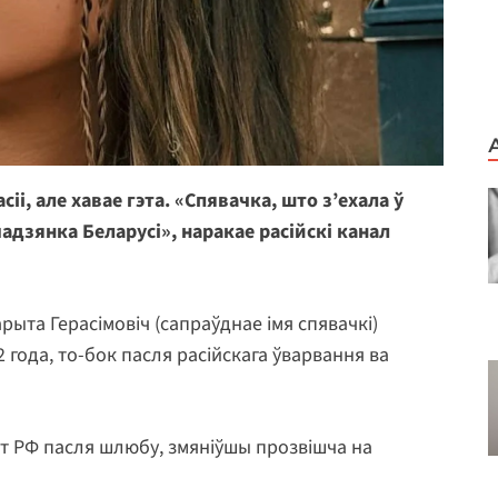
і, але хавае гэта. «Спявачка, што з’ехала ў
дзянка Беларусі», наракае расійскі канал
рыта Герасімовіч (сапраўднае імя спявачкі)
 года, то-бок пасля расійскага ўварвання ва
рт РФ пасля шлюбу, змяніўшы прозвішча на