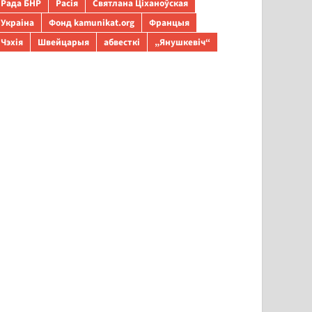
Рада БНР
Расія
Святлана Ціханоўская
Украіна
Фонд kamunikat.org
Францыя
Чэхія
Швейцарыя
абвесткі
„Янушкевіч“